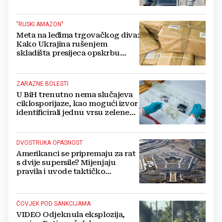
živi, čekanja trajala po 15 sati!
"RUSKI AMAZON"
Meta na leđima trgovačkog diva:
Kako Ukrajina rušenjem
skladišta presijeca opskrbu
vojske i ruši financije Kremlja
ZARAZNE BOLESTI
U BiH trenutno nema slučajeva
ciklosporijaze, kao mogući izvor
identificirali jednu vrsu zelene
salate
DVOSTRUKA OPASNOST
Amerikanci se pripremaju za rat
s dvije supersile? Mijenjaju
pravila i uvode taktičko
nuklearno oružje
ČOVJEK POD SANKCIJAMA
VIDEO Odjeknula eksplozija,