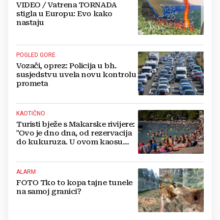
VIDEO / Vatrena TORNADA
stigla u Europu: Evo kako
nastaju
POGLED GORE
Vozači, oprez: Policija u bh.
susjedstvu uvela novu kontrolu
prometa
KAOTIČNO
Turisti bježe s Makarske rivijere:
"Ovo je dno dna, od rezervacija
do kukuruza. U ovom kaosu
ostajem dan i bježim"
ALARM
FOTO Tko to kopa tajne tunele
na samoj granici?