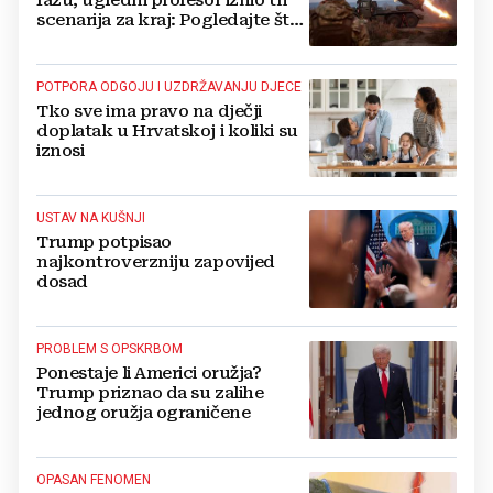
scenarija za kraj: Pogledajte što
u tajnosti rade Nijemci
POTPORA ODGOJU I UZDRŽAVANJU DJECE
Tko sve ima pravo na dječji
doplatak u Hrvatskoj i koliki su
iznosi
USTAV NA KUŠNJI
Trump potpisao
najkontroverzniju zapovijed
dosad
PROBLEM S OPSKRBOM
Ponestaje li Americi oružja?
Trump priznao da su zalihe
jednog oružja ograničene
OPASAN FENOMEN