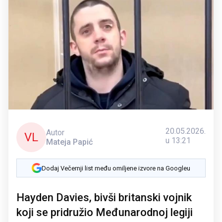
20.05.2026.
Autor
VL
u 13:21
Mateja Papić
Dodaj Večernji list među omiljene izvore na Googleu
Hayden Davies, bivši britanski vojnik
koji se pridružio Međunarodnoj legiji