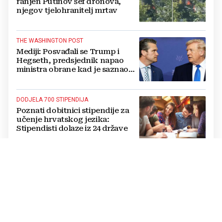
ranjen Putinov šef dronova,
njegov tjelohranitelj mrtav
THE WASHINGTON POST
Mediji: Posvađali se Trump i
Hegseth, predsjednik napao
ministra obrane kad je saznao
koliko je raketa na zalihama
DODJELA 700 STIPENDIJA
Poznati dobitnici stipendije za
učenje hrvatskog jezika:
Stipendisti dolaze iz 24 države
CRNE UDOVICE
JEZIVA PREVARA U RUSIJI:
Udaju se za vojnike koji idu u
smrt, pokupe milijune pa
nestanu
POTPUNI PREOKRET