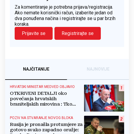
Za komentiranje je potrebna prijava/registracija.
Ako nemate korisnički račun, izaberite jedan od
dva ponuđena načina i registrirajte se u par brzih
koraka.
Prijavite se
Registrirajte se
NAJČITANIJE
NAJNOVIJE
HRVATSKI MINISTAR MEDVED OBJAVIO
1
OTKRIVENI DETALJI oko
povećanja hrvatskih
braniteljskih mirovina : Tko
dobiva, a tko ne
POZIV NA STVARANJE NOVOG BLOKA
2
Rusija je pronašla protumjere za
gotovo svako zapadno oružje: