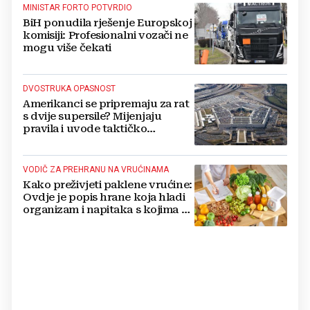
MINISTAR FORTO POTVRDIO
BiH ponudila rješenje Europskoj
komisiji: Profesionalni vozači ne
mogu više čekati
DVOSTRUKA OPASNOST
Amerikanci se pripremaju za rat
s dvije supersile? Mijenjaju
pravila i uvode taktičko
nuklearno oružje
VODIČ ZA PREHRANU NA VRUĆINAMA
Kako preživjeti paklene vrućine:
Ovdje je popis hrane koja hladi
organizam i napitaka s kojima si
činite 'medvjeđu uslugu'