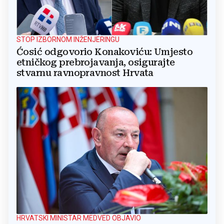
STOP IZBORNOM INŽENJERINGU
Ćosić odgovorio Konakoviću: Umjesto
etničkog prebrojavanja, osigurajte
stvarnu ravnopravnost Hrvata
HRVATSKI MINISTAR MEDVED OBJAVIO