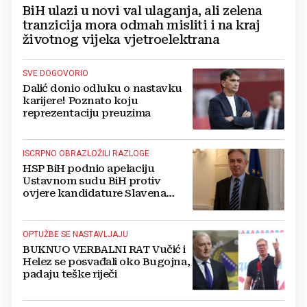
BiH ulazi u novi val ulaganja, ali zelena
tranzicija mora odmah misliti i na kraj
životnog vijeka vjetroelektrana
SVE DOGOVORIO
Dalić donio odluku o nastavku
karijere! Poznato koju
reprezentaciju preuzima
ISCRPNO OBRAZLOŽILI RAZLOGE
HSP BiH podnio apelaciju
Ustavnom sudu BiH protiv
ovjere kandidature Slavena
Kovačevića
OPTUŽBE SE NASTAVLJAJU
BUKNUO VERBALNI RAT Vučić i
Helez se posvađali oko Bugojna,
padaju teške riječi