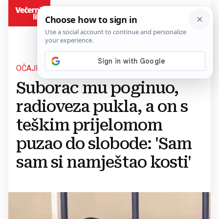
BiH
OČAJNIČKI VAPAJ
Suborac mu poginuo,
radioveza pukla, a on s
teškim prijelomom
puzao do slobode: 'Sam
sam si namještao kosti'