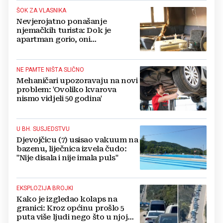
ŠOK ZA VLASNIKA
Nevjerojatno ponašanje
njemačkih turista: Dok je
apartman gorio, oni
NAZDRAVLJALI
NE PAMTE NIŠTA SLIČNO
Mehaničari upozoravaju na novi
problem: 'Ovoliko kvarova
nismo vidjeli 50 godina'
U BH. SUSJEDSTVU
Djevojčicu (7) usisao vakuum na
bazenu, liječnica izvela čudo:
"Nije disala i nije imala puls"
EKSPLOZIJA BROJKI
Kako je izgledao kolaps na
granici: Kroz općinu prošlo 5
puta više ljudi nego što u njoj