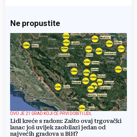
Ne propustite
OVO JE 21 GRAD KOJI ĆE PRVI DOBITI LIDL
Lidl kreće s radom: Zašto ovaj trgovački
lanac još uvijek zaobilazi jedan od
najvećih gradova u BiH?