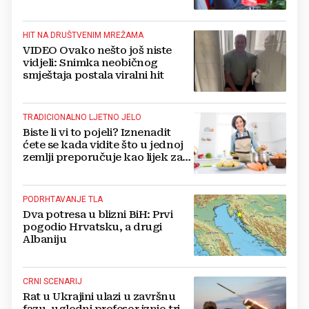
dobiva, a tko ne
HIT NA DRUŠTVENIM MREŽAMA
VIDEO Ovako nešto još niste
vidjeli: Snimka neobičnog
smještaja postala viralni hit
TRADICIONALNO LJETNO JELO
Biste li vi to pojeli? Iznenadit
ćete se kada vidite što u jednoj
zemlji preporučuje kao lijek za
vrućinu
PODRHTAVANJE TLA
Dva potresa u blizni BiH: Prvi
pogodio Hrvatsku, a drugi
Albaniju
CRNI SCENARIJ
Rat u Ukrajini ulazi u završnu
fazu, ugledni profesor iznio tri