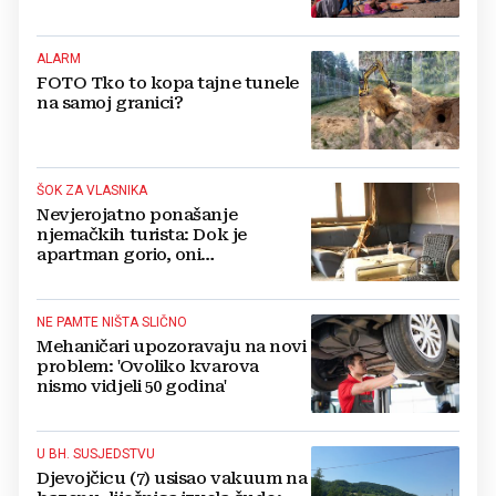
ostajem dan i bježim"
ALARM
FOTO Tko to kopa tajne tunele
na samoj granici?
ŠOK ZA VLASNIKA
Nevjerojatno ponašanje
njemačkih turista: Dok je
apartman gorio, oni
NAZDRAVLJALI
NE PAMTE NIŠTA SLIČNO
Mehaničari upozoravaju na novi
problem: 'Ovoliko kvarova
nismo vidjeli 50 godina'
U BH. SUSJEDSTVU
Djevojčicu (7) usisao vakuum na