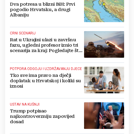
Dva potresa u blizni BiH: Prvi
pogodio Hrvatsku, a drugi
Albaniju
CRNI SCENARIJ
Rat u Ukrajini ulazi u završnu
fazu, ugledni profesor iznio tri
scenarija za kraj: Pogledajte što
u tajnosti rade Nijemci
POTPORA ODGOJU I UZDRŽAVANJU DJECE
Tko sve ima pravo na dječji
doplatak u Hrvatskoj i koliki su
iznosi
USTAV NA KUŠNJI
Trump potpisao
najkontroverzniju zapovijed
dosad