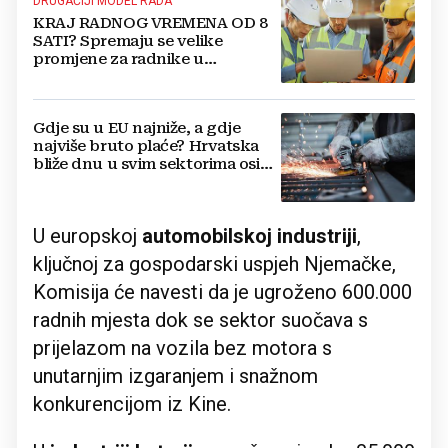
DRUGAČIJI MODEL RADA
KRAJ RADNOG VREMENA OD 8
SATI? Spremaju se velike
promjene za radnike u
Njemačkoj, evo detalja
Gdje su u EU najniže, a gdje
najviše bruto plaće? Hrvatska
bliže dnu u svim sektorima osim
jednog
U europskoj
automobilskoj industriji
,
ključnoj za gospodarski uspjeh Njemačke,
Komisija će navesti da je ugroženo 600.000
radnih mjesta dok se sektor suočava s
prijelazom na vozila bez motora s
unutarnjim izgaranjem i snažnom
konkurencijom iz Kine.