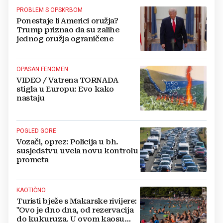
PROBLEM S OPSKRBOM
Ponestaje li Americi oružja?
Trump priznao da su zalihe
jednog oružja ograničene
OPASAN FENOMEN
VIDEO / Vatrena TORNADA
stigla u Europu: Evo kako
nastaju
POGLED GORE
Vozači, oprez: Policija u bh.
susjedstvu uvela novu kontrolu
prometa
KAOTIČNO
Turisti bježe s Makarske rivijere:
"Ovo je dno dna, od rezervacija
do kukuruza. U ovom kaosu