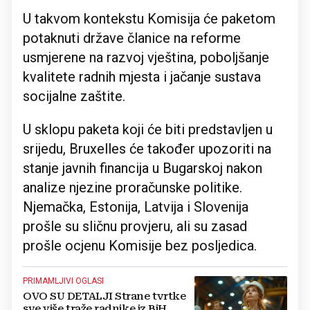
U takvom kontekstu Komisija će paketom
potaknuti države članice na reforme
usmjerene na razvoj vještina, poboljšanje
kvalitete radnih mjesta i jačanje sustava
socijalne zaštite.
U sklopu paketa koji će biti predstavljen u
srijedu, Bruxelles će također upozoriti na
stanje javnih financija u Bugarskoj nakon
analize njezine proračunske politike.
Njemačka, Estonija, Latvija i Slovenija
prošle su sličnu provjeru, ali su zasad
prošle ocjenu Komisije bez posljedica.
PRIMAMLJIVI OGLASI
OVO SU DETALJI Strane tvrtke
sve više traže radnike iz BiH,