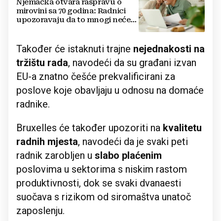
Njemačka otvara raspravu o
mirovini sa 70 godina: Radnici
upozoravaju da to mnogi neće
moći izdržati
Također će istaknuti trajne
nejednakosti na
tržištu rada
, navodeći da su građani izvan
EU-a znatno češće prekvalificirani za
poslove koje obavljaju u odnosu na domaće
radnike.
Bruxelles će također upozoriti na
kvalitetu
radnih mjesta
, navodeći da je svaki peti
radnik zarobljen u
slabo plaćenim
poslovima u sektorima s niskim rastom
produktivnosti, dok se svaki dvanaesti
suočava s rizikom od siromaštva unatoč
zaposlenju.