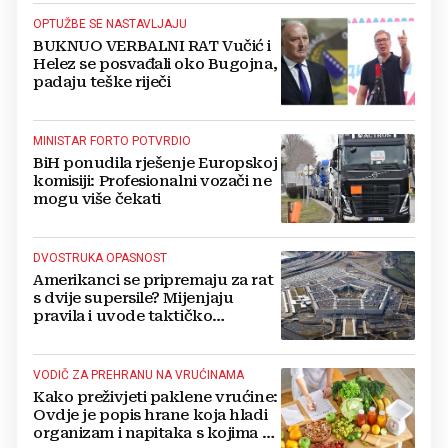
OPTUŽBE SE NASTAVLJAJU
BUKNUO VERBALNI RAT Vučić i
Helez se posvađali oko Bugojna,
padaju teške riječi
MINISTAR FORTO POTVRDIO
BiH ponudila rješenje Europskoj
komisiji: Profesionalni vozači ne
mogu više čekati
DVOSTRUKA OPASNOST
Amerikanci se pripremaju za rat
s dvije supersile? Mijenjaju
pravila i uvode taktičko
nuklearno oružje
VODIČ ZA PREHRANU NA VRUĆINAMA
Kako preživjeti paklene vrućine:
Ovdje je popis hrane koja hladi
organizam i napitaka s kojima si