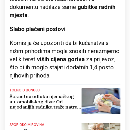
dokumentu nadilaze same
gubitke radnih
mjesta
.
Slabo plaćeni poslovi
Komisija će upozoriti da bi kućanstva s
nižim prihodima mogla snositi nerazmjerno
velik teret
viših cijena goriva
za prijevoz,
što bi ih moglo stajati dodatnih 1,4 posto
njihovih prihoda.
TOLIKO O BONUSU
Šokantna odluka njemačkog
automobilskog diva: Od
najodanijih radnika traže natrag
i do 10.000 eura
SPOR OKO MIROVINA