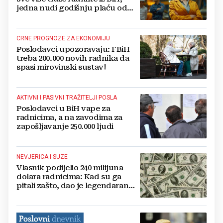
jedna nudi godišnju plaću od
50.000 eura
CRNE PROGNOZE ZA EKONOMIJU
Poslodavci upozoravaju: FBiH
treba 200.000 novih radnika da
spasi mirovinski sustav!
AKTIVNI I PASIVNI TRAŽITELJI POSLA
Poslodavci u BiH vape za
radnicima, a na zavodima za
zapošljavanje 250.000 ljudi
NEVJERICA I SUZE
Vlasnik podijelio 240 milijuna
dolara radnicima: Kad su ga
pitali zašto, dao je legendaran
odgovor