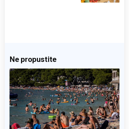
činite 'medvjeđu uslugu'
Ne propustite