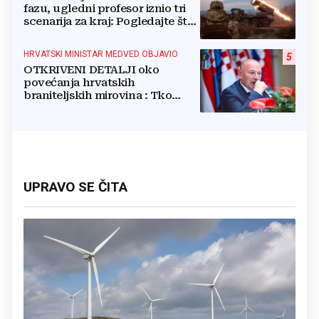
fazu, ugledni profesor iznio tri
scenarija za kraj: Pogledajte što
u tajnosti rade Nijemci
HRVATSKI MINISTAR MEDVED OBJAVIO
5
OTKRIVENI DETALJI oko
povećanja hrvatskih
braniteljskih mirovina : Tko
dobiva, a tko ne
UPRAVO SE ČITA