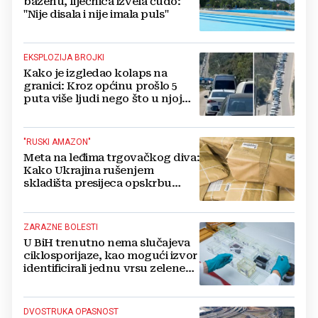
bazenu, liječnica izvela čudo:
"Nije disala i nije imala puls"
EKSPLOZIJA BROJKI
Kako je izgledao kolaps na
granici: Kroz općinu prošlo 5
puta više ljudi nego što u njoj
živi, čekanja trajala po 15 sati!
"RUSKI AMAZON"
Meta na leđima trgovačkog diva:
Kako Ukrajina rušenjem
skladišta presijeca opskrbu
vojske i ruši financije Kremlja
ZARAZNE BOLESTI
U BiH trenutno nema slučajeva
ciklosporijaze, kao mogući izvor
identificirali jednu vrsu zelene
salate
DVOSTRUKA OPASNOST