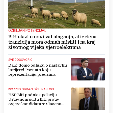
OZBILJAN POTENCIJAL
BiH ulazi u novi val ulaganja, ali zelena
tranzicija mora odmah misliti i na kraj
životnog vijeka vjetroelektrana
SVE DOGOVORIO
Dalić donio odluku o nastavku
karijere! Poznato koju
reprezentaciju preuzima
ISCRPNO OBRAZLOŽILI RAZLOGE
HSP BiH podnio apelaciju
Ustavnom sudu BiH protiv
ovjere kandidature Slavena
Kovačevića