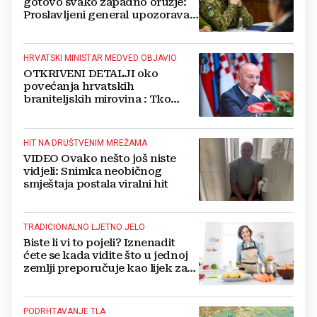
gotovo svako zapadno oružje:
Proslavljeni general upozorava
NATO
HRVATSKI MINISTAR MEDVED OBJAVIO
OTKRIVENI DETALJI oko
povećanja hrvatskih
braniteljskih mirovina : Tko
dobiva, a tko ne
HIT NA DRUŠTVENIM MREŽAMA
VIDEO Ovako nešto još niste
vidjeli: Snimka neobičnog
smještaja postala viralni hit
TRADICIONALNO LJETNO JELO
Biste li vi to pojeli? Iznenadit
ćete se kada vidite što u jednoj
zemlji preporučuje kao lijek za
vrućinu
PODRHTAVANJE TLA