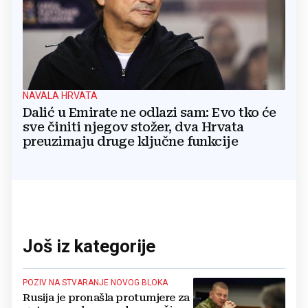
NAVALA HRVATA
Dalić u Emirate ne odlazi sam: Evo tko će
sve činiti njegov stožer, dva Hrvata
preuzimaju druge ključne funkcije
Još iz kategorije
POZIV NA STVARANJE NOVOG BLOKA
Rusija je pronašla protumjere za