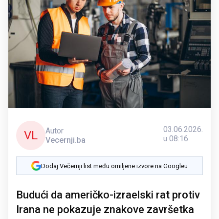
03.06.2026.
Autor
VL
u 08:16
Vecernji.ba
Dodaj Večernji list među omiljene izvore na Googleu
Budući da američko-izraelski rat protiv
Irana ne pokazuje znakove završetka