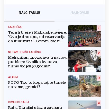
NAJČITANIJE
NAJNOVIJE
KAOTIČNO
1
Turisti bježe s Makarske rivijere:
"Ovo je dno dna, od rezervacija
do kukuruza. U ovom kaosu
ostajem dan i bježim"
NE PAMTE NIŠTA SLIČNO
2
Mehaničari upozoravaju na novi
problem: 'Ovoliko kvarova
nismo vidjeli 50 godina'
ALARM
3
FOTO Tko to kopa tajne tunele
na samoj granici?
CRNI SCENARIJ
4
Rat u Ukrajini ulazi u završnu