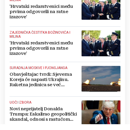
'Hrvatski redarstvenici među
prvima odgovorili na ratne
izazove'
ZAJEDNIČKA ČESTITKA BOŽINOVIĆA I
MILINA
'Hrvatski redarstvenici među
prvima odgovorili na ratne
izazove'
SURADNJA MOSKVE I PJONGJANGA
Obavještajac tvrdi: Sjeverna
Koreja će napasti Ukrajinu.
Raketna jedinica se već
raspoređuje
UOČI IZBORA
Novi neprijatelj Donalda
Trumpa: Eskalirao geopolitički
skandal, odnosi s rastućom
svjetskom silom na rubu
pucanja