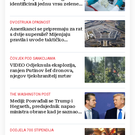
identificirali jednu vrsu zelene
salate
DVOSTRUKA OPASNOST
Amerikanci se pripremaju za rat
s dvije supersile? Mijenjaju
pravila i uvode taktičko
nuklearno oružje
ČOVJEK POD SANKCIJAMA
VIDEO Odjeknula eksplozija,
ranjen Putinov šef dronova,
njegov tjelohranitelj mrtav
THE WASHINGTON POST
Mediji: Posvađali se Trump i
Hegseth, predsjednik napao
ministra obrane kad je saznao
koliko je raketa na zalihama
DODJELA 700 STIPENDIJA