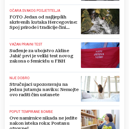
OČARA SVAKOG POSJETITELJA
FOTO Jedan od najljepših
skrivenih kutaka Hercegovine:
Spoj prirode i tradicije čini
Koćušu jedinstvenom
destinacijom
VAŽAN PRAVNI TEST
Suđenje za ubojstvo Aldine
Jahić prvi je veliki test novog
zakona o femicidu u FBiH
NIJE DOBRO
Stručnjaci upozoravaju na
jednu jutarnju naviku: Nemojte
ovo raditi čim ustanete
POPUT TEMPIRANE BOMBE
Ove namirnice nikada ne jedite
nakon isteka roka: Postanu
otrovne!