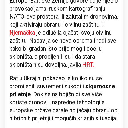
Europe. Baltičke zemlje govore da je riječ o
provokacijama, ruskom kartografiranju
NATO-ova prostora ili zalutalim dronovima,
koji aktiviraju obranu i civilnu zaštitu. I
Njemačka
je odlučila ojačati svoju civilnu
zaštitu. Nabavlja se nova oprema i radi sve
kako bi građani što prije mogli doći u
skloništa, a procijenili su i da stara
skloništa nisu dovoljna, javlja
HRT.
Rat u Ukrajini pokazao je koliko su se
promijenili suvremeni sukobi i
sigurnosne
prijetnje
. Dok se na bojišnici sve više
koriste dronovi i napredne tehnologije,
europske države paralelno jačaju obranu od
hibridnih prijetnji i mogućih kriznih situacija.