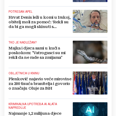
vlasti i krokodilske suze
POTRESAN APEL
Hrvat Denis leži u komi u Irskoj,
obitelj moli za pomoć: ‘Rekli su
da bi ga mogli skinuti s
aparata...‘
TKO JE NADLEŽAN?
Majka i djeca sami u kući s
poskokom: "Vatrogasci su mi
rekli da ne rade sa zmijama"
OBLJETNICA U KNINU
Plenković najavio veće mirovine
za 200 tisuća branitelja i govorio
o značaju Oluje za BiH
KRIMINALNA UPOTREBA AI ALATA
NAPREDUJE
Najmanje 1,2 milijuna djece