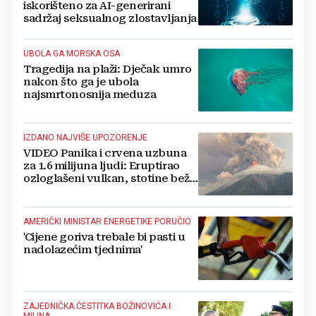
iskorišteno za AI-generirani
sadržaj seksualnog zlostavljanja
UBOLA GA MORSKA OSA
Tragedija na plaži: Dječak umro
nakon što ga je ubola
najsmrtonosnija meduza
IZDANO NAJVIŠE UPOZORENJE
VIDEO Panika i crvena uzbuna
za 1.6 milijuna ljudi: Eruptirao
ozloglašeni vulkan, stotine beže
pred bujicama lave!
AMERIČKI MINISTAR ENERGETIKE PORUČIO
'Cijene goriva trebale bi pasti u
nadolazećim tjednima'
ZAJEDNIČKA ČESTITKA BOŽINOVIĆA I
MILINA