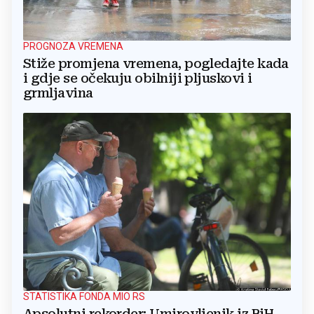
PROGNOZA VREMENA
Stiže promjena vremena, pogledajte kada
i gdje se očekuju obilniji pljuskovi i
grmljavina
STATISTIKA FONDA MIO RS
Apsolutni rekorder: Umirovljenik iz BiH