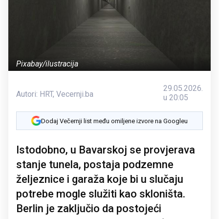
Pixabay/ilustracija
29.05.2026.
Autori:
HRT
,
Vecernji.ba
u 20:05
Dodaj Večernji list među omiljene izvore na Googleu
Istodobno, u Bavarskoj se provjerava
stanje tunela, postaja podzemne
željeznice i garaža koje bi u slučaju
potrebe mogle služiti kao skloništa.
Berlin je zaključio da postojeći