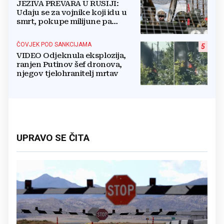
JEZIVA PREVARA U RUSIJI:
Udaju se za vojnike koji idu u
smrt, pokupe milijune pa
nestanu
ČOVJEK POD SANKCIJAMA
5
VIDEO Odjeknula eksplozija,
ranjen Putinov šef dronova,
njegov tjelohranitelj mrtav
UPRAVO SE ČITA