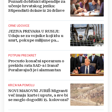
Poznati dobitnici stipendije za
učenje hrvatskog jezika:
Stipendisti dolaze iz 24 države
CRNE UDOVICE
JEZIVA PREVARA U RUSIJI:
Udaju se za vojnike koji idu u
smrt, pokupe milijune pa
nestanu
POTPUNI PREOKRET
Procurio konačni sporazum o
prekidu rata SAD-a i Irana?
Poražavajući je i alarmantan
KRIZA NA POMOLU
NOVI MASOVNI JURIŠ Migranti
već imaju karte i upute, a sve bi
se moglo dogoditi 15. kolovoza?