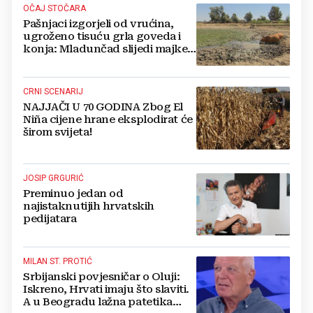
OČAJ STOČARA
Pašnjaci izgorjeli od vrućina,
ugroženo tisuću grla goveda i
konja: Mladunčad slijedi majke,
ugibaju u mulju
CRNI SCENARIJ
NAJJAČI U 70 GODINA Zbog El
Niña cijene hrane eksplodirat će
širom svijeta!
JOSIP GRGURIĆ
Preminuo jedan od
najistaknutijih hrvatskih
pedijatara
MILAN ST. PROTIĆ
Srbijanski povjesničar o Oluji:
Iskreno, Hrvati imaju što slaviti.
A u Beogradu lažna patetika