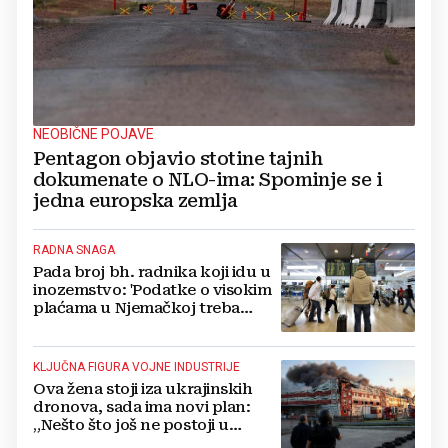
NEOBIČNE POJAVE
Pentagon objavio stotine tajnih
dokumenate o NLO-ima: Spominje se i
jedna europska zemlja
RADNA SNAGA
Pada broj bh. radnika koji idu u
inozemstvo: 'Podatke o visokim
plaćama u Njemačkoj treba
gledati s rezervom'
KLJUČNA FIGURA VOJNE INDUSTRIJE
Ova žena stoji iza ukrajinskih
dronova, sada ima novi plan:
„Nešto što još ne postoji u
svijetu“