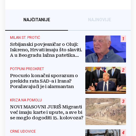
NAJČITANIJE
NAJNOVIJE
MILAN ST. PROTIĆ
1
Srbijanski povjesničar o Oluji:
Iskreno, Hrvati imaju što slaviti.
A u Beogradu lažna patetika
vlasti i krokodilske suze
POTPUNI PREOKRET
2
Procurio konačni sporazum o
prekidu rata SAD-a i Irana?
Poražavajući je i alarmantan
KRIZA NA POMOLU
3
NOVI MASOVNI JURIŠ Migranti
već imaju karte i upute, a sve bi
se moglo dogoditi 15. kolovoza?
CRNE UDOVICE
4