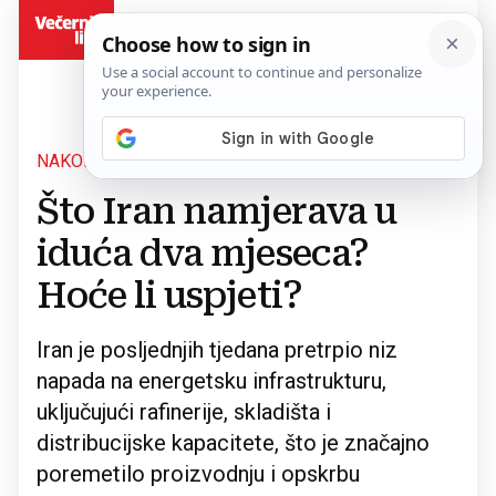
BiH
NAKON NIZA NAPADA
Povratak na članak
Što Iran namjerava u
iduća dva mjeseca?
Hoće li uspjeti?
Iran je posljednjih tjedana pretrpio niz
napada na energetsku infrastrukturu,
uključujući rafinerije, skladišta i
distribucijske kapacitete, što je značajno
poremetilo proizvodnju i opskrbu