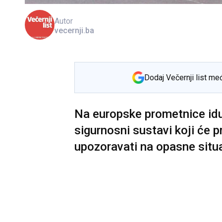
Autor
vecernji.ba
Dodaj Večernji list me
Na europske prometnice idu
sigurnosni sustavi koji će p
upozoravati na opasne situa