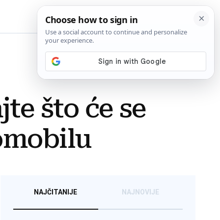
BiH
e što će se
omobilu
NAJČITANIJE
NAJNOVIJE