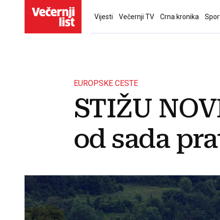
Vijesti
Večernji TV
Crna kronika
Spor
EUROPSKE CESTE
STIŽU NOVE
od sada pra