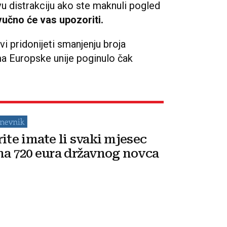
vu distrakciju ako ste maknuli pogled
učno će vas upozoriti.
vi pridonijeti smanjenju broja
ma Europske unije poginulo čak
rite imate li svaki mjesec
na 720 eura državnog novca