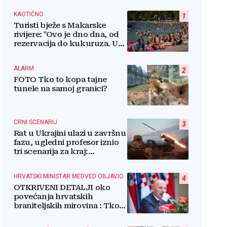
KAOTIČNO
1
Turisti bježe s Makarske
rivijere: "Ovo je dno dna, od
rezervacija do kukuruza. U
ovom kaosu ostajem dan i
bježim"
ALARM
2
FOTO Tko to kopa tajne
tunele na samoj granici?
CRNI SCENARIJ
3
Rat u Ukrajini ulazi u završnu
fazu, ugledni profesor iznio
tri scenarija za kraj:
Pogledajte što u tajnosti rade
Nijemci
HRVATSKI MINISTAR MEDVED OBJAVIO
4
OTKRIVENI DETALJI oko
povećanja hrvatskih
braniteljskih mirovina : Tko
dobiva, a tko ne