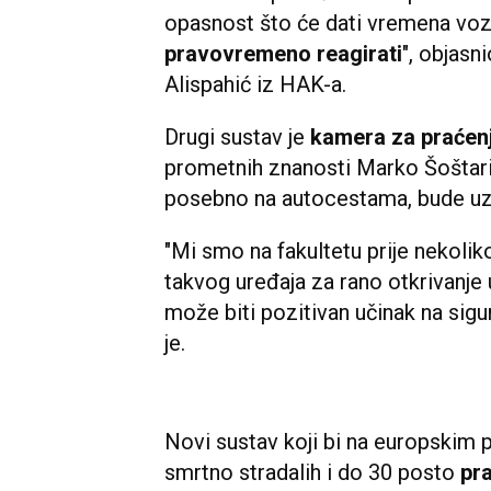
opasnost što će dati vremena voz
pravovremeno reagirati
", objasn
Alispahić iz HAK-a.
Drugi sustav je
kamera za praćenj
prometnih znanosti Marko Šoštarić
posebno na autocestama, bude u
"Mi smo na fakultetu prije nekolik
takvog uređaja za rano otkrivanje
može biti pozitivan učinak na sig
je.
Novi sustav koji bi na europskim 
smrtno stradalih i do 30 posto
pr