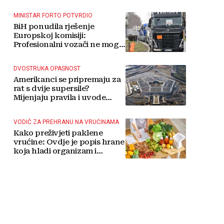
MINISTAR FORTO POTVRDIO
BiH ponudila rješenje
Europskoj komisiji:
Profesionalni vozači ne mogu
više čekati
DVOSTRUKA OPASNOST
Amerikanci se pripremaju za
rat s dvije supersile?
Mijenjaju pravila i uvode
taktičko nuklearno oružje
VODIČ ZA PREHRANU NA VRUĆINAMA
Kako preživjeti paklene
vrućine: Ovdje je popis hrane
koja hladi organizam i
napitaka s kojima si činite
'medvjeđu uslugu'