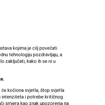
stava kojima je cilj povećati
dnu tehnologiju pozdravljaju, a
o zaključati, kako ih se ni u
e.
a će kočiona svjetla, štop svjetla
g intenziteta i potrebe kritičnog
ači smjera kao znak upozorenja na