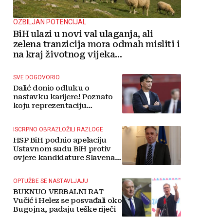
OZBILJAN POTENCIJAL
BiH ulazi u novi val ulaganja, ali
zelena tranzicija mora odmah misliti i
na kraj životnog vijeka
vjetroelektrana
SVE DOGOVORIO
Dalić donio odluku o
nastavku karijere! Poznato
koju reprezentaciju
preuzima
ISCRPNO OBRAZLOŽILI RAZLOGE
HSP BiH podnio apelaciju
Ustavnom sudu BiH protiv
ovjere kandidature Slavena
Kovačevića
OPTUŽBE SE NASTAVLJAJU
BUKNUO VERBALNI RAT
Vučić i Helez se posvađali oko
Bugojna, padaju teške riječi