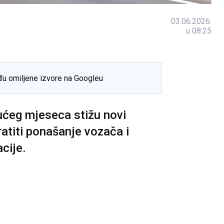
03.06.2026.
u 08:25
đu omiljene izvore na Googleu
ćeg mjeseca stižu novi
ratiti ponašanje vozača i
cije.