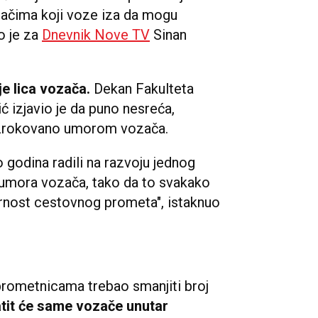
ačima koji voze iza da mogu
io je za
Dnevnik Nove TV
Sinan
e lica vozača.
Dekan Fakulteta
 izjavio je da puno nesreća,
zrokovano umorom vozača.
o godina radili na razvoju jednog
 umora vozača, tako da to svakako
urnost cestovnog prometa", istaknuo
prometnicama trebao smanjiti broj
atit će same vozače unutar