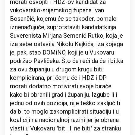
morati osvojiti i HDZ-ov kandidat za
vukovarsko-srijemskog župana Ivan
Bosančić, kojemu će se također, pomalo
iznenađujuće, suprotstaviti kandidatkinja
Suverenista Mirjana Semenić Rutko, koja je
iza sebe ostavila Nikolu Kajkića, iza kojega
je, pak, stao DOMiNO, koji je u Vukovaru
podržao Pavličeka. Što će reći da će i bitka
za ovu županiju u drugom krugu biti
komplicirana, pri čemu će i HDZ i DP
morati dodatno motivirati svoje birače
kako bi obranili grad i županiju. Izgube li i
jednu od ovih pozicija, nije teško zaključiti
da bi to moglo zakomplicirati situaciju i u
koaliciji na nacionalnoj razini jer je obrana
vlasti u Vukovaru "biti ili ne biti" za stranku