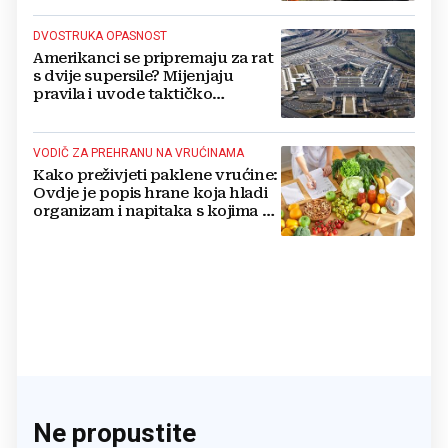
DVOSTRUKA OPASNOST
Amerikanci se pripremaju za rat
s dvije supersile? Mijenjaju
pravila i uvode taktičko
nuklearno oružje
VODIČ ZA PREHRANU NA VRUĆINAMA
Kako preživjeti paklene vrućine:
Ovdje je popis hrane koja hladi
organizam i napitaka s kojima si
činite 'medvjeđu uslugu'
Ne propustite