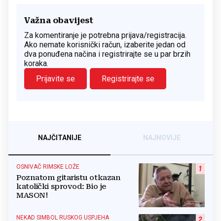
Važna obavijest
Za komentiranje je potrebna prijava/registracija.
Ako nemate korisnički račun, izaberite jedan od
dva ponuđena načina i registrirajte se u par brzih
koraka.
Prijavite se
Registrirajte se
NAJČITANIJE
NAJNOVIJE
OSNIVAČ RIMSKE LOŽE
1
Poznatom gitaristu otkazan
katolički sprovod: Bio je
MASON!
NEKAD SIMBOL RUSKOG USPJEHA
2