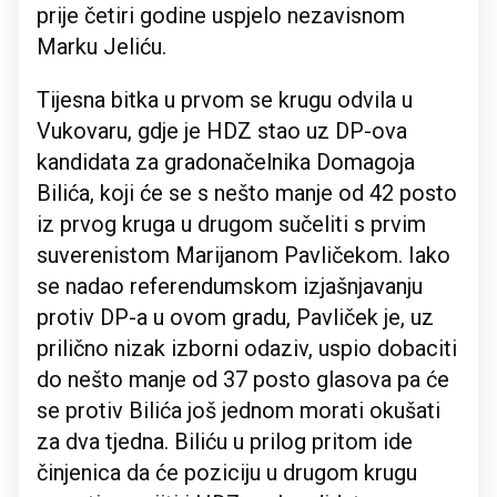
prije četiri godine uspjelo nezavisnom
Marku Jeliću.
Tijesna bitka u prvom se krugu odvila u
Vukovaru, gdje je HDZ stao uz DP-ova
kandidata za gradonačelnika Domagoja
Bilića, koji će se s nešto manje od 42 posto
iz prvog kruga u drugom sučeliti s prvim
suverenistom Marijanom Pavličekom. Iako
se nadao referendumskom izjašnjavanju
protiv DP-a u ovom gradu, Pavliček je, uz
prilično nizak izborni odaziv, uspio dobaciti
do nešto manje od 37 posto glasova pa će
se protiv Bilića još jednom morati okušati
za dva tjedna. Biliću u prilog pritom ide
činjenica da će poziciju u drugom krugu