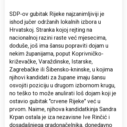
SDP-ov gubitak Rijeke najzanimljiviji je
ishod jučer održanih lokalnih izbora u
Hrvatskoj. Stranka kojoj rejting na
nacionalnoj razini raste već mjesecima,
doduše, još ima šansu popraviti dojam u
nekim županijama, poput Koprivničko-
križevačke, Varaždinske, Istarske,
Zagrebačke ili Šibensko-kninske, u kojima
njihovi kandidati za župane imaju šansu
osvojiti poziciju u drugom izbornom krugu,
no teško to može anulirati loš dojam koji je
ostavio gubitak "crvene Rijeke" već u
prvom. Naime, njihova kandidatkinja Sandra
Krpan ostala je iza nezavisne Ive Rinčić i
dosadašnjega gradonačelnika, donedavno