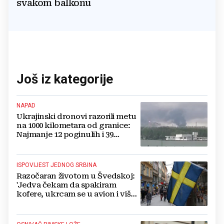
svakom balkonu
Još iz kategorije
NAPAD
Ukrajinski dronovi razorili metu
na 1000 kilometara od granice:
Najmanje 12 poginulih i 39
ozlijeđenih
ISPOVIJEST JEDNOG SRBINA
Razočaran životom u Švedskoj:
'Jedva čekam da spakiram
kofere, ukrcam se u avion i više
se nikada ne vratim'