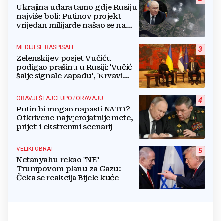
Ukrajina udara tamo gdje Rusiju
najviše boli: Putinov projekt
vrijedan milijarde našao se na
meti dronova
MEDIJI SE RASPISALI
3
Zelenskijev posjet Vučiću
podigao prašinu u Rusiji: 'Vučić
šalje signale Zapadu', 'Krvavi
klaun otišao praznih ruku'
OBAVJEŠTAJCI UPOZORAVAJU
4
Putin bi mogao napasti NATO?
Otkrivene najvjerojatnije mete,
prijeti i ekstremni scenarij
VELIKI OBRAT
5
Netanyahu rekao "NE"
Trumpovom planu za Gazu:
Čeka se reakcija Bijele kuće