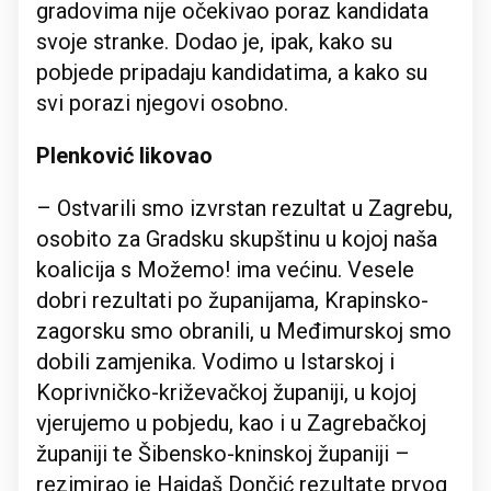
gradovima nije očekivao poraz kandidata
svoje stranke. Dodao je, ipak, kako su
pobjede pripadaju kandidatima, a kako su
svi porazi njegovi osobno.
Plenković likovao
– Ostvarili smo izvrstan rezultat u Zagrebu,
osobito za Gradsku skupštinu u kojoj naša
koalicija s Možemo! ima većinu. Vesele
dobri rezultati po županijama, Krapinsko-
zagorsku smo obranili, u Međimurskoj smo
dobili zamjenika. Vodimo u Istarskoj i
Koprivničko-križevačkoj županiji, u kojoj
vjerujemo u pobjedu, kao i u Zagrebačkoj
županiji te Šibensko-kninskoj županiji –
rezimirao je Hajdaš Dončić rezultate prvog