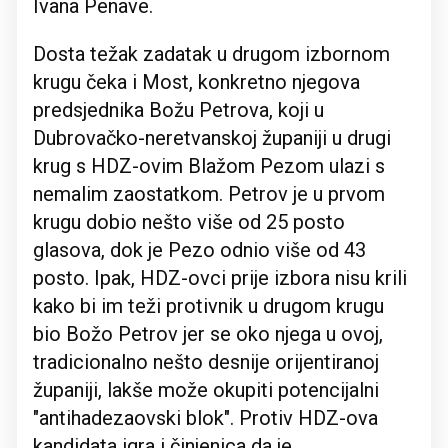
Ivana Penave.
Dosta težak zadatak u drugom izbornom
krugu čeka i Most, konkretno njegova
predsjednika Božu Petrova, koji u
Dubrovačko-neretvanskoj županiji u drugi
krug s HDZ-ovim Blažom Pezom ulazi s
nemalim zaostatkom. Petrov je u prvom
krugu dobio nešto više od 25 posto
glasova, dok je Pezo odnio više od 43
posto. Ipak, HDZ-ovci prije izbora nisu krili
kako bi im teži protivnik u drugom krugu
bio Božo Petrov jer se oko njega u ovoj,
tradicionalno nešto desnije orijentiranoj
županiji, lakše može okupiti potencijalni
"antihadezaovski blok". Protiv HDZ-ova
kandidata igra i činjenica da je