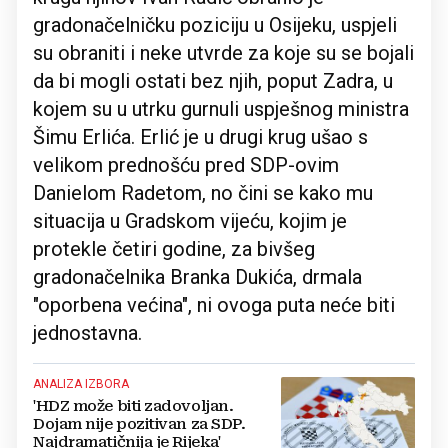
gradonačelničku poziciju u Osijeku, uspjeli
su obraniti i neke utvrde za koje su se bojali
da bi mogli ostati bez njih, poput Zadra, u
kojem su u utrku gurnuli uspješnog ministra
Šimu Erlića. Erlić je u drugi krug ušao s
velikom prednošću pred SDP-ovim
Danielom Radetom, no čini se kako mu
situacija u Gradskom vijeću, kojim je
protekle četiri godine, za bivšeg
gradonačelnika Branka Dukića, drmala
"oporbena većina", ni ovoga puta neće biti
jednostavna.
ANALIZA IZBORA
'HDZ može biti zadovoljan.
Dojam nije pozitivan za SDP.
Najdramatičnija je Rijeka'