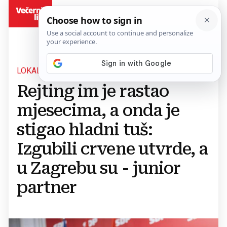
BiH
LOKALNI IZBORI U HRVATSKOJ
Rejting im je rastao
mjesecima, a onda je
stigao hladni tuš:
Izgubili crvene utvrde, a
u Zagrebu su - junior
partner