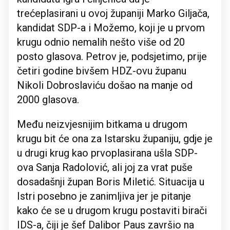
trećeplasirani u ovoj županiji Marko Giljača,
kandidat SDP-a i Možemo, koji je u prvom
krugu odnio nemalih nešto više od 20
posto glasova. Petrov je, podsjetimo, prije
četiri godine bivšem HDZ-ovu županu
Nikoli Dobroslaviću došao na manje od
2000 glasova.
Među neizvjesnijim bitkama u drugom
krugu bit će ona za Istarsku županiju, gdje je
u drugi krug kao prvoplasirana ušla SDP-
ova Sanja Radolović, ali joj za vrat puše
dosadašnji župan Boris Miletić. Situacija u
Istri posebno je zanimljiva jer je pitanje
kako će se u drugom krugu postaviti birači
IDS-a, čiji je šef Dalibor Paus završio na