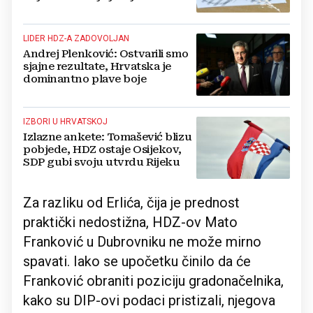
LIDER HDZ-A ZADOVOLJAN
Andrej Plenković: Ostvarili smo
sjajne rezultate, Hrvatska je
dominantno plave boje
IZBORI U HRVATSKOJ
Izlazne ankete: Tomašević blizu
pobjede, HDZ ostaje Osijekov,
SDP gubi svoju utvrdu Rijeku
Za razliku od Erlića, čija je prednost
praktički nedostižna, HDZ-ov Mato
Franković u Dubrovniku ne može mirno
spavati. Iako se upočetku činilo da će
Franković obraniti poziciju gradonačelnika,
kako su DIP-ovi podaci pristizali, njegova