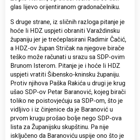
glas lijevo orijentiranom gradonačelniku.
S druge strane, iz sličnih razloga pitanje je
hoće li HDZ uspjeti obraniti Varaždinsku
županiju jer je trećeplasirani Radimir Čačić,
a HDZ-ov župan Stričak na njegove birače
teško može računati u srazu sa SDP-ovim
Brunom Isterom. Pitanje je i hoće li HDZ
uspjeti vratiti Šibensko-kninsku županiju.
Protiv njihova Paška Rakića u drugi je krug
ušao SDP-ov Petar Baranović, kojeg birači
toliko ne poistovjećuju sa SDP-om, što je
vidljivo i iz činjenice da je Baranović u
prvom krugu prošao bolje nego SDP-ova
lista za Županijsku skupštinu. Pa nije
isključeno da Baranoviću uspije ono što je