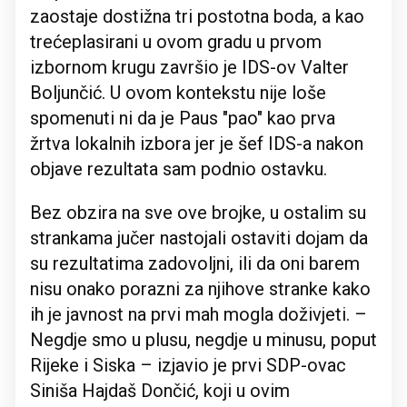
zaostaje dostižna tri postotna boda, a kao
trećeplasirani u ovom gradu u prvom
izbornom krugu završio je IDS-ov Valter
Boljunčić. U ovom kontekstu nije loše
spomenuti ni da je Paus "pao" kao prva
žrtva lokalnih izbora jer je šef IDS-a nakon
objave rezultata sam podnio ostavku.
Bez obzira na sve ove brojke, u ostalim su
strankama jučer nastojali ostaviti dojam da
su rezultatima zadovoljni, ili da oni barem
nisu onako porazni za njihove stranke kako
ih je javnost na prvi mah mogla doživjeti. –
Negdje smo u plusu, negdje u minusu, poput
Rijeke i Siska – izjavio je prvi SDP-ovac
Siniša Hajdaš Dončić, koji u ovim