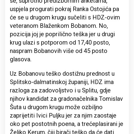
se, suprotno predizbornim anketama,
uspjela progurati pokraj Ranka Ostojića pa
će se u drugom krugu sučeliti s HDZ-ovim
veteranom Blaženkom Bobanom. No,
pozicija joj je poprilično teška jer u drugi
krug ulazi s potporom od 17,40 posto,
naspram Bobanovih više od 45 posto
glasova.
Uz Bobanovu teško dostižnu prednost u
Splitsko-dalmatinskoj županiji, HDZ ima
razloga za zadovoljstvo i u Splitu, gdje
njihov kandidat za gradonačelnika Tomislav
Šuta u drugom krugu može ozbiljno
zaprijetiti Ivici Puljku jer za njim zaostaje
oko pet postotnih poena, a trećeplasirani je
Željko Kerum, čiji birači teško da će dati