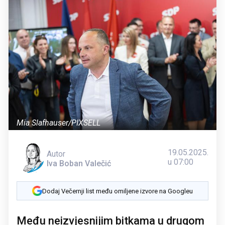
Mia Slafhauser/PIXSELL
19.05.2025.
Autor
u 07:00
Iva Boban Valečić
Dodaj Večernji list među omiljene izvore na Googleu
Među neizvjesnijim bitkama u drugom