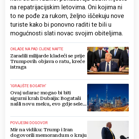
na repatrijacijskim letovima. Oni kojima ni
to ne pođe za rukom, željno iščekuju nove
turiste kako bi ponovno raditi te bili u
mogućnosti slati novac svojim obiteljima.
OKLADE NA PAD CIJENE NAFTE
Zaradili milijarde kladeći se prije
Trumpovih objava o ratu, kreće
istraga
'IGRALIŠTE BOGATIH'
Ovaj udarac mogao bi biti
sigurni krah Dubaija: Bogataši
našli novu meku, evo gdje sele
milijarde
POVIJESNI DOGOVOR
Mir na vidiku: Trump i Iran
dogovorili memorandum o kraju