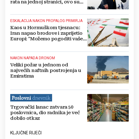
rata na jednoj stranici, ovo su
detalji
ESKALACIJA NAKON PROPALOG PRIMIRJA
Kaos u Hormuškom tjesnacu:
Iran napao brodove i zaprijetio
Europi: "Možemo pogoditi vaše
vojne baze"
NAKON NAPADA DRONOM
Veliki požar u jednom od
najvećih naftnih postrojenja u
Emiratima
Trgovački lanac zatvara 50
poslovnica, dio radnika je već
dobilo otkaz
KLJUČNE RIJEČI