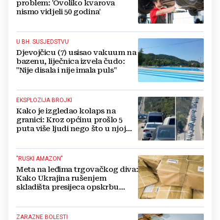
problem: 'Ovoliko kvarova
nismo vidjeli 50 godina'
U BH. SUSJEDSTVU
Djevojčicu (7) usisao vakuum na
bazenu, liječnica izvela čudo:
"Nije disala i nije imala puls"
EKSPLOZIJA BROJKI
Kako je izgledao kolaps na
granici: Kroz općinu prošlo 5
puta više ljudi nego što u njoj
živi, čekanja trajala po 15 sati!
"RUSKI AMAZON"
Meta na leđima trgovačkog diva:
Kako Ukrajina rušenjem
skladišta presijeca opskrbu
vojske i ruši financije Kremlja
ZARAZNE BOLESTI