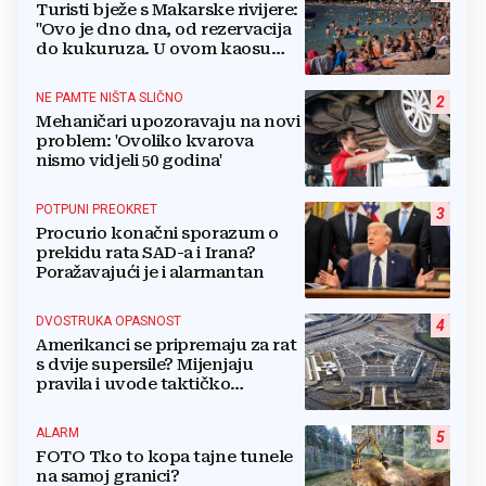
Turisti bježe s Makarske rivijere:
"Ovo je dno dna, od rezervacija
do kukuruza. U ovom kaosu
ostajem dan i bježim"
NE PAMTE NIŠTA SLIČNO
2
Mehaničari upozoravaju na novi
problem: 'Ovoliko kvarova
nismo vidjeli 50 godina'
POTPUNI PREOKRET
3
Procurio konačni sporazum o
prekidu rata SAD-a i Irana?
Poražavajući je i alarmantan
DVOSTRUKA OPASNOST
4
Amerikanci se pripremaju za rat
s dvije supersile? Mijenjaju
pravila i uvode taktičko
nuklearno oružje
ALARM
5
FOTO Tko to kopa tajne tunele
na samoj granici?