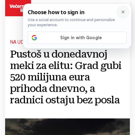
BiH
NA UDARU KRIZE
Pustoš u donedavnoj
meki za elitu: Grad gubi
520 milijuna eura
prihoda dnevno, a
radnici ostaju bez posla