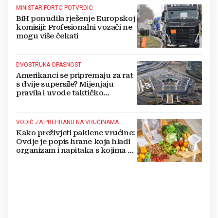
MINISTAR FORTO POTVRDIO
BiH ponudila rješenje Europskoj
komisiji: Profesionalni vozači ne
mogu više čekati
DVOSTRUKA OPASNOST
Amerikanci se pripremaju za rat
s dvije supersile? Mijenjaju
pravila i uvode taktičko
nuklearno oružje
VODIČ ZA PREHRANU NA VRUĆINAMA
Kako preživjeti paklene vrućine:
Ovdje je popis hrane koja hladi
organizam i napitaka s kojima si
činite 'medvjeđu uslugu'