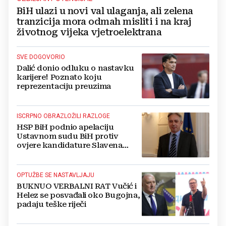
BiH ulazi u novi val ulaganja, ali zelena
tranzicija mora odmah misliti i na kraj
životnog vijeka vjetroelektrana
SVE DOGOVORIO
Dalić donio odluku o nastavku
karijere! Poznato koju
reprezentaciju preuzima
ISCRPNO OBRAZLOŽILI RAZLOGE
HSP BiH podnio apelaciju
Ustavnom sudu BiH protiv
ovjere kandidature Slavena
Kovačevića
OPTUŽBE SE NASTAVLJAJU
BUKNUO VERBALNI RAT Vučić i
Helez se posvađali oko Bugojna,
padaju teške riječi