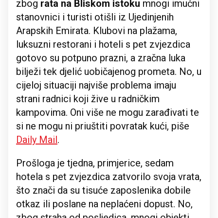
zbog
rata na Bliskom istoku
mnogi imućni
stanovnici i turisti otišli iz Ujedinjenih
Arapskih Emirata. Klubovi na plažama,
luksuzni restorani i hoteli s pet zvjezdica
gotovo su potpuno prazni, a zračna luka
bilježi tek djelić uobičajenog prometa. No, u
cijeloj situaciji najviše problema imaju
strani radnici koji žive u radničkim
kampovima. Oni više ne mogu zarađivati te
si ne mogu ni priuštiti povratak kući, piše
Daily Mail
.
Prošloga je tjedna, primjerice, sedam
hotela s pet zvjezdica zatvorilo svoja vrata,
što znači da su tisuće zaposlenika dobile
otkaz ili poslane na neplaćeni dopust. No,
zbog straha od posljedica, mnogi objekti