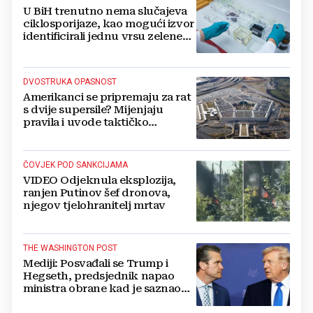
U BiH trenutno nema slučajeva
ciklosporijaze, kao mogući izvor
identificirali jednu vrsu zelene
salate
DVOSTRUKA OPASNOST
Amerikanci se pripremaju za rat
s dvije supersile? Mijenjaju
pravila i uvode taktičko
nuklearno oružje
ČOVJEK POD SANKCIJAMA
VIDEO Odjeknula eksplozija,
ranjen Putinov šef dronova,
njegov tjelohranitelj mrtav
THE WASHINGTON POST
Mediji: Posvađali se Trump i
Hegseth, predsjednik napao
ministra obrane kad je saznao
koliko je raketa na zalihama