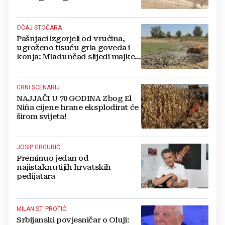
OČAJ STOČARA
Pašnjaci izgorjeli od vrućina,
ugroženo tisuću grla goveda i
konja: Mladunčad slijedi majke,
ugibaju u mulju
CRNI SCENARIJ
NAJJAČI U 70 GODINA Zbog El
Niña cijene hrane eksplodirat će
širom svijeta!
JOSIP GRGURIĆ
Preminuo jedan od
najistaknutijih hrvatskih
pedijatara
MILAN ST. PROTIĆ
Srbijanski povjesničar o Oluji: