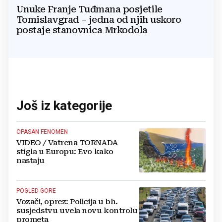
Unuke Franje Tuđmana posjetile
Tomislavgrad – jedna od njih uskoro
postaje stanovnica Mrkodola
Još iz kategorije
OPASAN FENOMEN
VIDEO / Vatrena TORNADA
stigla u Europu: Evo kako
nastaju
POGLED GORE
Vozači, oprez: Policija u bh.
susjedstvu uvela novu kontrolu
prometa