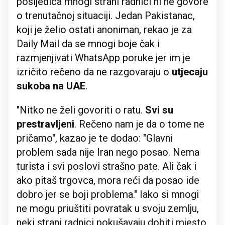
posljedica mnogi strani radnici ni ne govore
o trenutačnoj situaciji. Jedan Pakistanac,
koji je želio ostati anoniman, rekao je za
Daily Mail da se mnogi boje čak i
razmjenjivati WhatsApp poruke jer im je
izričito rečeno da ne razgovaraju o
utjecaju
sukoba na UAE
.
"Nitko ne želi govoriti o ratu.
Svi su
prestravljeni
. Rečeno nam je da o tome ne
pričamo", kazao je te dodao: "Glavni
problem sada nije Iran nego posao. Nema
turista i svi poslovi strašno pate. Ali čak i
ako pitaš trgovca, mora reći da posao ide
dobro jer se boji problema." Iako si mnogi
ne mogu priuštiti povratak u svoju zemlju,
neki strani radnici pokušavaju dobiti mjesto