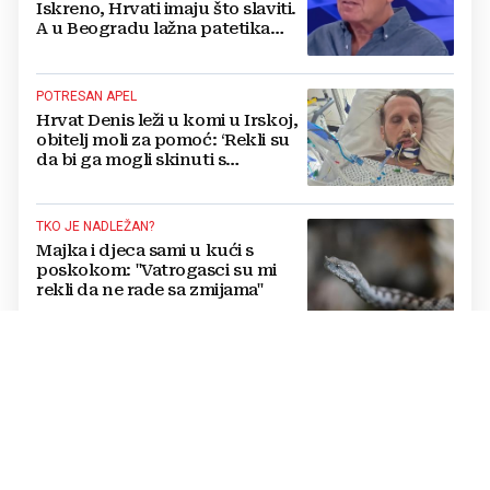
Iskreno, Hrvati imaju što slaviti.
A u Beogradu lažna patetika
vlasti i krokodilske suze
POTRESAN APEL
Hrvat Denis leži u komi u Irskoj,
obitelj moli za pomoć: ‘Rekli su
da bi ga mogli skinuti s
aparata...‘
TKO JE NADLEŽAN?
Majka i djeca sami u kući s
poskokom: "Vatrogasci su mi
rekli da ne rade sa zmijama"
OBLJETNICA U KNINU
Plenković najavio veće mirovine
za 200 tisuća branitelja i govorio
o značaju Oluje za BiH
KRIMINALNA UPOTREBA AI ALATA