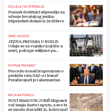
DODJELA 700 STIPENDIJA
Poznati dobitnici stipendije za
učenje hrvatskog jezika:
Stipendisti dolaze iz 24 države
CRNE UDOVICE
JEZIVA PREVARA U RUSIJI:
Udaju se za vojnike koji idu u
smrt, pokupe milijune pa
nestanu
POTPUNI PREOKRET
Procurio konačni sporazum o
prekidu rata SAD-a i Irana?
Poražavajući je i alarmantan
KRIZA NA POMOLU
NOVI MASOVNI JURIŠ Migranti
već imaju karte i upute, a sve bi
se moglo dogoditi 15. kolovoza?