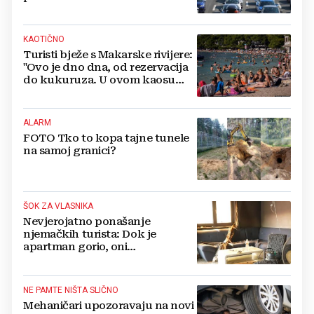
KAOTIČNO
Turisti bježe s Makarske rivijere:
"Ovo je dno dna, od rezervacija
do kukuruza. U ovom kaosu
ostajem dan i bježim"
ALARM
FOTO Tko to kopa tajne tunele
na samoj granici?
ŠOK ZA VLASNIKA
Nevjerojatno ponašanje
njemačkih turista: Dok je
apartman gorio, oni
NAZDRAVLJALI
NE PAMTE NIŠTA SLIČNO
Mehaničari upozoravaju na novi