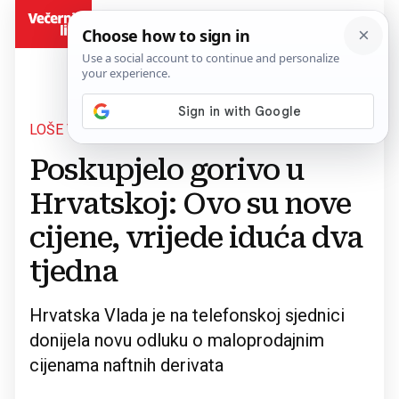
BiH
LOŠE VIJESTI ZA VOZAČE
Povratak na članak
Poskupjelo gorivo u
Hrvatskoj: Ovo su nove
cijene, vrijede iduća dva
tjedna
Hrvatska Vlada je na telefonskoj sjednici
donijela novu odluku o maloprodajnim
cijenama naftnih derivata