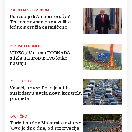
PROBLEM S OPSKRBOM
Ponestaje li Americi oružja?
Trump priznao da su zalihe
jednog oružja ograničene
OPASAN FENOMEN
VIDEO / Vatrena TORNADA
stigla u Europu: Evo kako
nastaju
POGLED GORE
Vozači, oprez: Policija u bh.
susjedstvu uvela novu kontrolu
prometa
KAOTIČNO
Turisti bježe s Makarske rivijere:
"Ovo je dno dna, od rezervacija