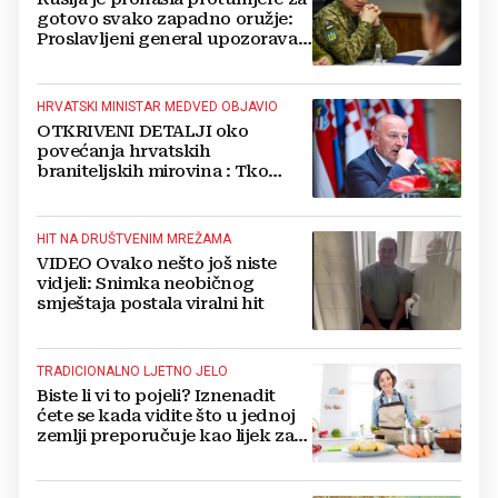
gotovo svako zapadno oružje:
Proslavljeni general upozorava
NATO
HRVATSKI MINISTAR MEDVED OBJAVIO
OTKRIVENI DETALJI oko
povećanja hrvatskih
braniteljskih mirovina : Tko
dobiva, a tko ne
HIT NA DRUŠTVENIM MREŽAMA
VIDEO Ovako nešto još niste
vidjeli: Snimka neobičnog
smještaja postala viralni hit
TRADICIONALNO LJETNO JELO
Biste li vi to pojeli? Iznenadit
ćete se kada vidite što u jednoj
zemlji preporučuje kao lijek za
vrućinu