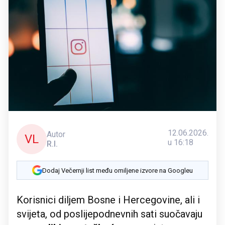
12.06.2026.
Autor
VL
u 16:18
R.I.
Dodaj Večernji list među omiljene izvore na Googleu
Korisnici diljem Bosne i Hercegovine, ali i
svijeta, od poslijepodnevnih sati suočavaju