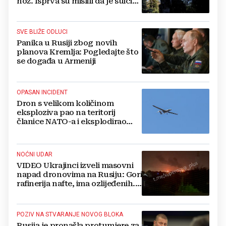
nož. Isprva su mislili da je suicid,
no otkrili su jezivu pozadinu
SVE BLIŽE ODLUCI
Panika u Rusiji zbog novih
planova Kremlja: Pogledajte što
se događa u Armeniji
OPASAN INCIDENT
Dron s velikom količinom
eksploziva pao na teritorij
članice NATO-a i eksplodirao
blizu plinovoda
NOĆNI UDAR
VIDEO Ukrajinci izveli masovni
napad dronovima na Rusiju: Gori
rafinerija nafte, ima ozlijeđenih.
Stižu snimke
POZIV NA STVARANJE NOVOG BLOKA
Rusija je pronašla protumjere za