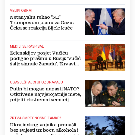
VELIKI OBRAT
Netanyahu rekao "NE"
Trumpovom planu za Gazu:
Čeka se reakcija Bijele kuće
MEDIJI SE RASPISALI
Zelenskijev posjet Vučiću
podigao prašinu u Rusiji: 'Vučić
šalje signale Zapadu', 'Krvavi
klaun otišao praznih ruku'
OBAVJEŠTAJCI UPOZORAVAJU
Putin bi mogao napasti NATO?
Otkrivene najvjerojatnije mete,
prijeti i ekstremni scenarij
ŽRTVA SMRTONOSNE ZAMKE?
Ukrajinskog vojnika pronašli
bez svijesti uz bocu alkohola i