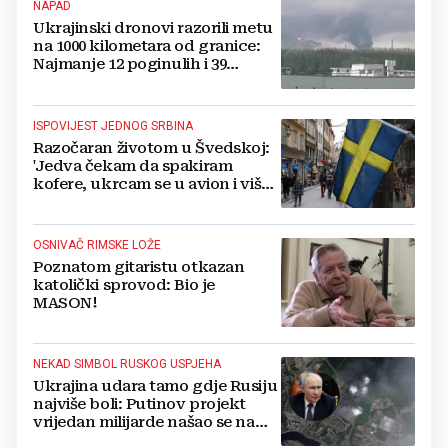
NAPAD
Ukrajinski dronovi razorili metu
na 1000 kilometara od granice:
Najmanje 12 poginulih i 39
ozlijeđenih
ISPOVIJEST JEDNOG SRBINA
Razočaran životom u Švedskoj:
'Jedva čekam da spakiram
kofere, ukrcam se u avion i više
se nikada ne vratim'
OSNIVAČ RIMSKE LOŽE
Poznatom gitaristu otkazan
katolički sprovod: Bio je
MASON!
NEKAD SIMBOL RUSKOG USPJEHA
Ukrajina udara tamo gdje Rusiju
najviše boli: Putinov projekt
vrijedan milijarde našao se na
meti dronova