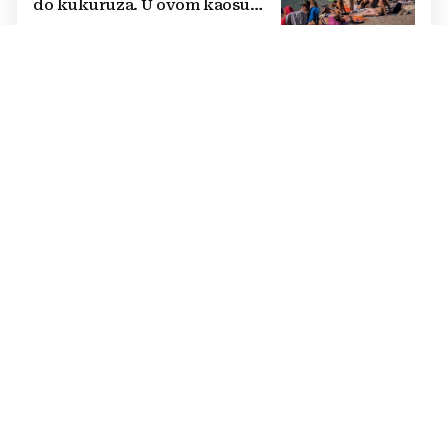
do kukuruza. U ovom kaosu
ostajem dan i bježim"
ALARM
FOTO Tko to kopa tajne tunele
na samoj granici?
ŠOK ZA VLASNIKA
Nevjerojatno ponašanje
njemačkih turista: Dok je
apartman gorio, oni
NAZDRAVLJALI
NE PAMTE NIŠTA SLIČNO
Mehaničari upozoravaju na novi
problem: 'Ovoliko kvarova
nismo vidjeli 50 godina'
U BH. SUSJEDSTVU
Djevojčicu (7) usisao vakuum na