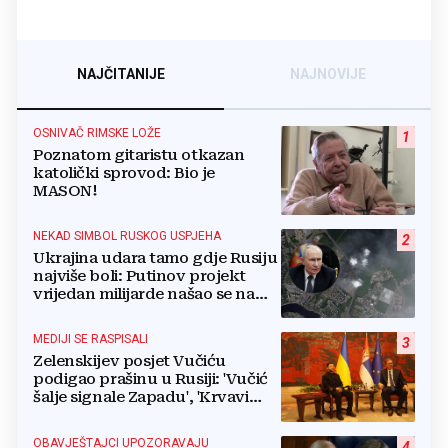
NAJČITANIJE
NAJNOVIJE
OSNIVAČ RIMSKE LOŽE
1
Poznatom gitaristu otkazan
katolički sprovod: Bio je
MASON!
NEKAD SIMBOL RUSKOG USPJEHA
2
Ukrajina udara tamo gdje Rusiju
najviše boli: Putinov projekt
vrijedan milijarde našao se na
meti dronova
MEDIJI SE RASPISALI
3
Zelenskijev posjet Vučiću
podigao prašinu u Rusiji: 'Vučić
šalje signale Zapadu', 'Krvavi
klaun otišao praznih ruku'
OBAVJEŠTAJCI UPOZORAVAJU
4