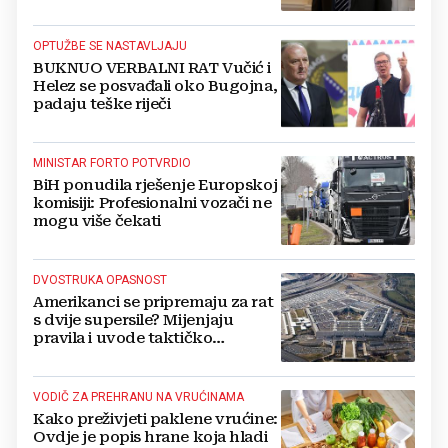
Kovačevića
OPTUŽBE SE NASTAVLJAJU
BUKNUO VERBALNI RAT Vučić i
Helez se posvađali oko Bugojna,
padaju teške riječi
MINISTAR FORTO POTVRDIO
BiH ponudila rješenje Europskoj
komisiji: Profesionalni vozači ne
mogu više čekati
DVOSTRUKA OPASNOST
Amerikanci se pripremaju za rat
s dvije supersile? Mijenjaju
pravila i uvode taktičko
nuklearno oružje
VODIČ ZA PREHRANU NA VRUĆINAMA
Kako preživjeti paklene vrućine:
Ovdje je popis hrane koja hladi