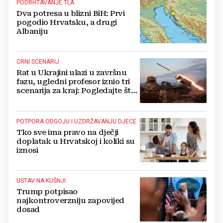
PODRHTAVANJE TLA
Dva potresa u blizni BiH: Prvi
pogodio Hrvatsku, a drugi
Albaniju
CRNI SCENARIJ
Rat u Ukrajini ulazi u završnu
fazu, ugledni profesor iznio tri
scenarija za kraj: Pogledajte što
u tajnosti rade Nijemci
POTPORA ODGOJU I UZDRŽAVANJU DJECE
Tko sve ima pravo na dječji
doplatak u Hrvatskoj i koliki su
iznosi
USTAV NA KUŠNJI
Trump potpisao
najkontroverzniju zapovijed
dosad