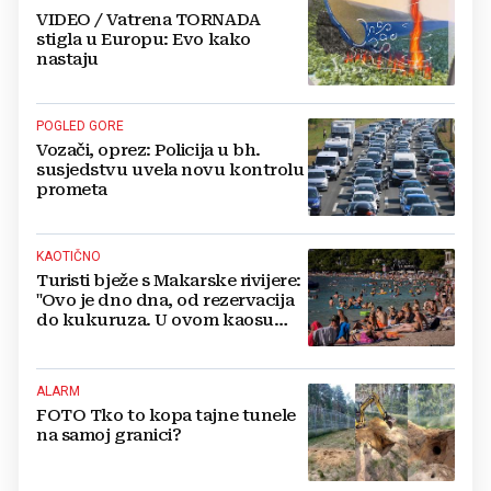
VIDEO / Vatrena TORNADA
stigla u Europu: Evo kako
nastaju
POGLED GORE
Vozači, oprez: Policija u bh.
susjedstvu uvela novu kontrolu
prometa
KAOTIČNO
Turisti bježe s Makarske rivijere:
"Ovo je dno dna, od rezervacija
do kukuruza. U ovom kaosu
ostajem dan i bježim"
ALARM
FOTO Tko to kopa tajne tunele
na samoj granici?