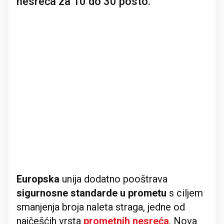
nesreća za 10 do 30 posto.
Europska
unija dodatno pooštrava
sigurnosne standarde u prometu
s ciljem
smanjenja broja naleta straga, jedne od
najčešćih vrsta
prometnih nesreća
. Nova