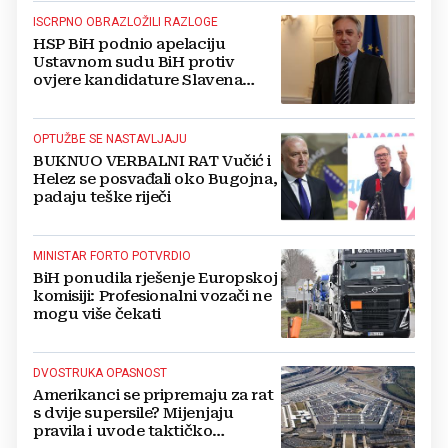
ISCRPNO OBRAZLOŽILI RAZLOGE
HSP BiH podnio apelaciju
Ustavnom sudu BiH protiv
ovjere kandidature Slavena
Kovačevića
OPTUŽBE SE NASTAVLJAJU
BUKNUO VERBALNI RAT Vučić i
Helez se posvađali oko Bugojna,
padaju teške riječi
MINISTAR FORTO POTVRDIO
BiH ponudila rješenje Europskoj
komisiji: Profesionalni vozači ne
mogu više čekati
DVOSTRUKA OPASNOST
Amerikanci se pripremaju za rat
s dvije supersile? Mijenjaju
pravila i uvode taktičko