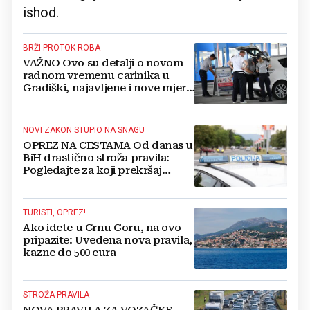
ishod.
BRŽI PROTOK ROBA
VAŽNO Ovo su detalji o novom
radnom vremenu carinika u
Gradiški, najavljene i nove mjere
za smanjenje gužvi
NOVI ZAKON STUPIO NA SNAGU
OPREZ NA CESTAMA Od danas u
BiH drastično stroža pravila:
Pogledajte za koji prekršaj
možete biti kažnjeni s 5.000 KM
TURISTI, OPREZ!
Ako idete u Crnu Goru, na ovo
pripazite: Uvedena nova pravila,
kazne do 500 eura
STROŽA PRAVILA