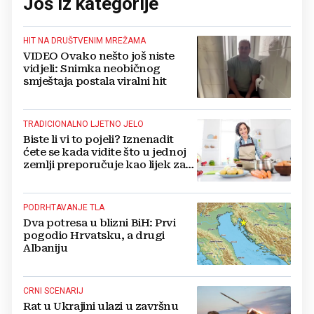
Još iz kategorije
HIT NA DRUŠTVENIM MREŽAMA
VIDEO Ovako nešto još niste
vidjeli: Snimka neobičnog
smještaja postala viralni hit
TRADICIONALNO LJETNO JELO
Biste li vi to pojeli? Iznenadit
ćete se kada vidite što u jednoj
zemlji preporučuje kao lijek za
vrućinu
PODRHTAVANJE TLA
Dva potresa u blizni BiH: Prvi
pogodio Hrvatsku, a drugi
Albaniju
CRNI SCENARIJ
Rat u Ukrajini ulazi u završnu