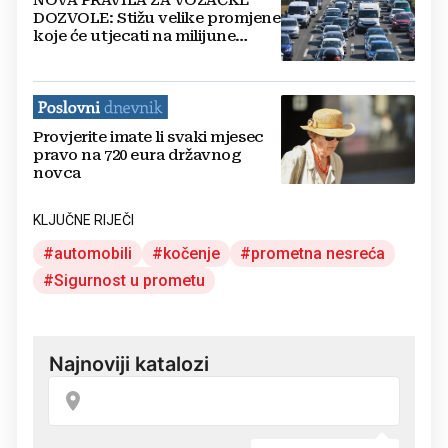
NOVA PRAVILA ZA VOZAČKE
DOZVOLE: Stižu velike promjene
koje će utjecati na milijune
vozača u EU
Provjerite imate li svaki mjesec
pravo na 720 eura državnog
novca
KLJUČNE RIJEČI
automobili
kočenje
prometna nesreća
Sigurnost u prometu