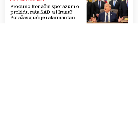
Procurio konačni sporazum o
prekidu rata SAD-a i Irana?
Poražavajući je i alarmantan
KRIZA NA POMOLU
NOVI MASOVNI JURIŠ Migranti
već imaju karte i upute, a sve bi
se moglo dogoditi 15. kolovoza?
OČAJ STOČARA
Pašnjaci izgorjeli od vrućina,
ugroženo tisuću grla goveda i
konja: Mladunčad slijedi majke,
ugibaju u mulju
CRNI SCENARIJ
NAJJAČI U 70 GODINA Zbog El
Niña cijene hrane eksplodirat će
širom svijeta!