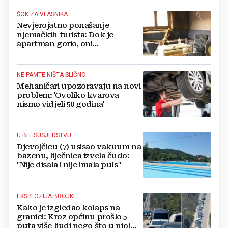
ŠOK ZA VLASNIKA
Nevjerojatno ponašanje
njemačkih turista: Dok je
apartman gorio, oni
NAZDRAVLJALI
NE PAMTE NIŠTA SLIČNO
Mehaničari upozoravaju na novi
problem: 'Ovoliko kvarova
nismo vidjeli 50 godina'
U BH. SUSJEDSTVU
Djevojčicu (7) usisao vakuum na
bazenu, liječnica izvela čudo:
"Nije disala i nije imala puls"
EKSPLOZIJA BROJKI
Kako je izgledao kolaps na
granici: Kroz općinu prošlo 5
puta više ljudi nego što u njoj