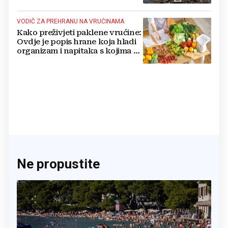
nuklearno oružje
VODIČ ZA PREHRANU NA VRUĆINAMA
Kako preživjeti paklene vrućine:
Ovdje je popis hrane koja hladi
organizam i napitaka s kojima si
činite 'medvjeđu uslugu'
Ne propustite