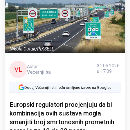
Nikola Cutuk/PIXSELL
31.05.2026.
Autor
VL
u 17:09
Vecernji.ba
Dodaj Večernji list među omiljene izvore na Googleu
Europski regulatori procjenjuju da bi
kombinacija ovih sustava mogla
smanjiti broj smrtonosnih prometnih