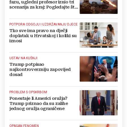
fazu, ugledni profesor iznio tri
scenarija za kraj: Pogledajte što
u tajnosti rade Nijemci
POTPORA ODGOJU I UZDRŽAVANJU DJECE
Tko sve ima pravo na dječji
doplatak u Hrvatskoj i koliki su
iznosi
USTAV NA KUŠNJI
Trump potpisao
najkontroverzniju zapovijed
dosad
PROBLEM S OPSKRBOM
Ponestaje li Americi oružja?
Trump priznao da su zalihe
jednog oružja ograničene
OPASAN FENOMEN