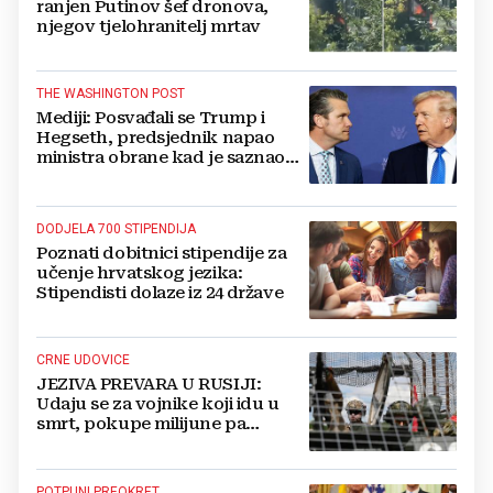
ranjen Putinov šef dronova,
njegov tjelohranitelj mrtav
THE WASHINGTON POST
Mediji: Posvađali se Trump i
Hegseth, predsjednik napao
ministra obrane kad je saznao
koliko je raketa na zalihama
DODJELA 700 STIPENDIJA
Poznati dobitnici stipendije za
učenje hrvatskog jezika:
Stipendisti dolaze iz 24 države
CRNE UDOVICE
JEZIVA PREVARA U RUSIJI:
Udaju se za vojnike koji idu u
smrt, pokupe milijune pa
nestanu
POTPUNI PREOKRET