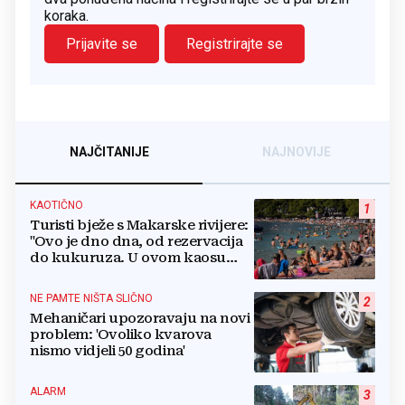
koraka.
Prijavite se
Registrirajte se
NAJČITANIJE
NAJNOVIJE
KAOTIČNO
1
Turisti bježe s Makarske rivijere:
"Ovo je dno dna, od rezervacija
do kukuruza. U ovom kaosu
ostajem dan i bježim"
NE PAMTE NIŠTA SLIČNO
2
Mehaničari upozoravaju na novi
problem: 'Ovoliko kvarova
nismo vidjeli 50 godina'
ALARM
3