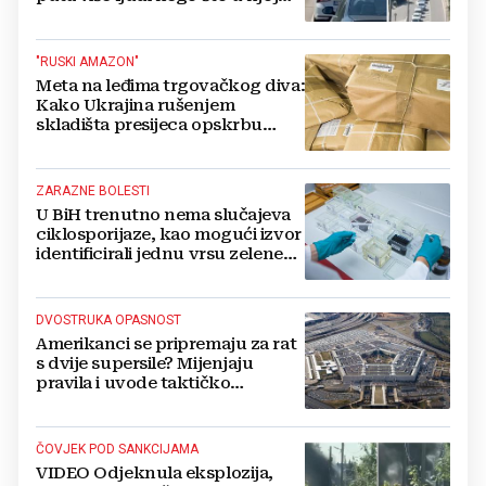
živi, čekanja trajala po 15 sati!
"RUSKI AMAZON"
Meta na leđima trgovačkog diva:
Kako Ukrajina rušenjem
skladišta presijeca opskrbu
vojske i ruši financije Kremlja
ZARAZNE BOLESTI
U BiH trenutno nema slučajeva
ciklosporijaze, kao mogući izvor
identificirali jednu vrsu zelene
salate
DVOSTRUKA OPASNOST
Amerikanci se pripremaju za rat
s dvije supersile? Mijenjaju
pravila i uvode taktičko
nuklearno oružje
ČOVJEK POD SANKCIJAMA
VIDEO Odjeknula eksplozija,