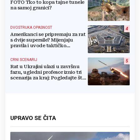
FOTO Tko to kopa tajne tunele
na samoj granici?
DVOSTRUKA OPASNOST
4
Amerikanci se pripremaju za rat
s dvije supersile? Mijenjaju
pravila i uvode taktičko
nuklearno oružje
CRNI SCENARIJ
5
Rat u Ukrajini ulazi u završnu
fazu, ugledni profesor iznio tri
scenarija za kraj: Pogledajte što
u tajnosti rade Nijemci
UPRAVO SE ČITA