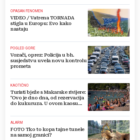
OPASAN FENOMEN
VIDEO / Vatrena TORNADA
stigla u Europu: Evo kako
nastaju
POGLED GORE
Vozači, oprez: Policija u bh.
susjedstvu uvela novu kontrolu
prometa
KAOTIČNO
Turisti bježe s Makarske rivijere:
"Ovo je dno dna, od rezervacija
do kukuruza. U ovom kaosu
ostajem dan i bježim"
ALARM
FOTO Tko to kopa tajne tunele
na samoj granici?