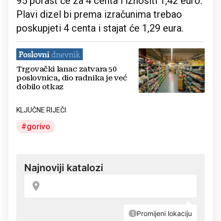
95 porast će za 4 centa i iznositi 1,42 euro.
Plavi dizel bi prema izračunima trebao
poskupjeti 4 centa i stajat će 1,29 eura.
Trgovački lanac zatvara 50
poslovnica, dio radnika je već
dobilo otkaz
KLJUČNE RIJEČI
gorivo