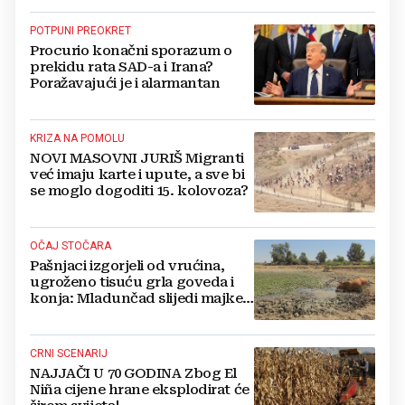
POTPUNI PREOKRET
Procurio konačni sporazum o
prekidu rata SAD-a i Irana?
Poražavajući je i alarmantan
KRIZA NA POMOLU
NOVI MASOVNI JURIŠ Migranti
već imaju karte i upute, a sve bi
se moglo dogoditi 15. kolovoza?
OČAJ STOČARA
Pašnjaci izgorjeli od vrućina,
ugroženo tisuću grla goveda i
konja: Mladunčad slijedi majke,
ugibaju u mulju
CRNI SCENARIJ
NAJJAČI U 70 GODINA Zbog El
Niña cijene hrane eksplodirat će