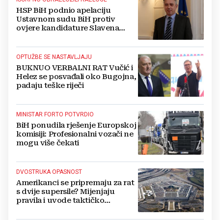
HSP BiH podnio apelaciju
Ustavnom sudu BiH protiv
ovjere kandidature Slavena
Kovačevića
OPTUŽBE SE NASTAVLJAJU
BUKNUO VERBALNI RAT Vučić i
Helez se posvađali oko Bugojna,
padaju teške riječi
MINISTAR FORTO POTVRDIO
BiH ponudila rješenje Europskoj
komisiji: Profesionalni vozači ne
mogu više čekati
DVOSTRUKA OPASNOST
Amerikanci se pripremaju za rat
s dvije supersile? Mijenjaju
pravila i uvode taktičko
nuklearno oružje