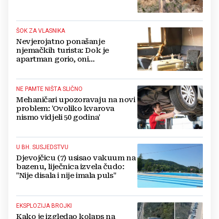
ŠOK ZA VLASNIKA
Nevjerojatno ponašanje
njemačkih turista: Dok je
apartman gorio, oni
NAZDRAVLJALI
NE PAMTE NIŠTA SLIČNO
Mehaničari upozoravaju na novi
problem: 'Ovoliko kvarova
nismo vidjeli 50 godina'
U BH. SUSJEDSTVU
Djevojčicu (7) usisao vakuum na
bazenu, liječnica izvela čudo:
"Nije disala i nije imala puls"
EKSPLOZIJA BROJKI
Kako je izgledao kolaps na