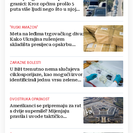
granici: Kroz općinu prošlo 5
puta više ljudi nego što u njoj
živi, čekanja trajala po 15 sati!
"RUSKI AMAZON"
Meta na leđima trgovačkog diva:
Kako Ukrajina rušenjem
skladišta presijeca opskrbu
vojske i ruši financije Kremlja
ZARAZNE BOLESTI
U BiH trenutno nema slučajeva
ciklosporijaze, kao mogući izvor
identificirali jednu vrsu zelene
salate
DVOSTRUKA OPASNOST
Amerikanci se pripremaju za rat
s dvije supersile? Mijenjaju
pravila i uvode taktičko
nuklearno oružje