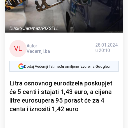
Dusko Jaramaz/PIXSELL
28.01.2024.
Autor
VL
u 20:10
Vecernji.ba
Dodaj Večernji list među omiljene izvore na Googleu
Litra osnovnog eurodizela poskupjet
će 5 centi i stajati 1,43 euro, a cijena
litre eurosupera 95 porast će za 4
centa i iznositi 1,42 euro