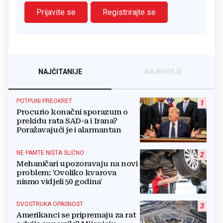
Prijavite se
Registrirajte se
NAJČITANIJE
NAJNOVIJE
POTPUNI PREOKRET
1
Procurio konačni sporazum o
prekidu rata SAD-a i Irana?
Poražavajući je i alarmantan
NE PAMTE NIŠTA SLIČNO
2
Mehaničari upozoravaju na novi
problem: 'Ovoliko kvarova
nismo vidjeli 50 godina'
DVOSTRUKA OPASNOST
3
Amerikanci se pripremaju za rat