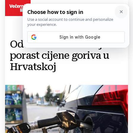
BiH
Od utorka se očekuje
porast cijene goriva u
Hrvatskoj