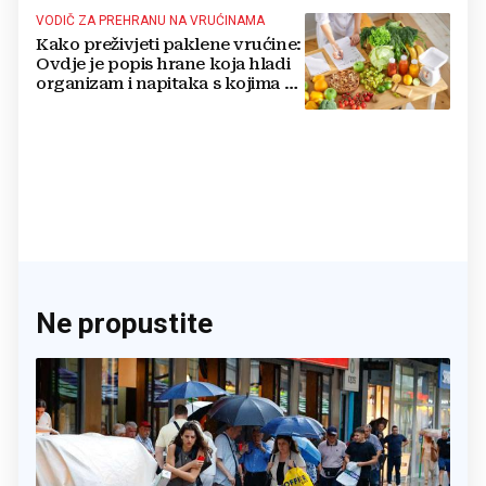
VODIČ ZA PREHRANU NA VRUĆINAMA
Kako preživjeti paklene vrućine:
Ovdje je popis hrane koja hladi
organizam i napitaka s kojima si
činite 'medvjeđu uslugu'
Ne propustite