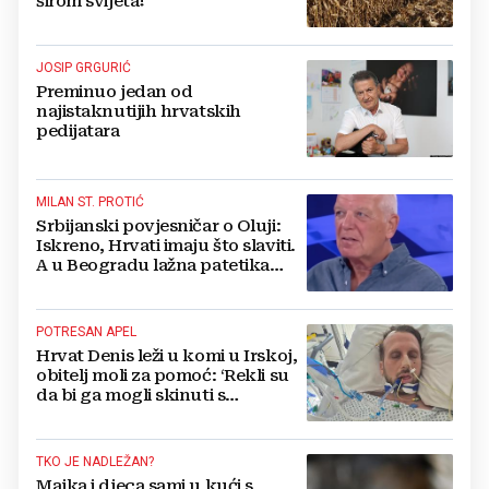
širom svijeta!
JOSIP GRGURIĆ
Preminuo jedan od
najistaknutijih hrvatskih
pedijatara
MILAN ST. PROTIĆ
Srbijanski povjesničar o Oluji:
Iskreno, Hrvati imaju što slaviti.
A u Beogradu lažna patetika
vlasti i krokodilske suze
POTRESAN APEL
Hrvat Denis leži u komi u Irskoj,
obitelj moli za pomoć: ‘Rekli su
da bi ga mogli skinuti s
aparata...‘
TKO JE NADLEŽAN?
Majka i djeca sami u kući s