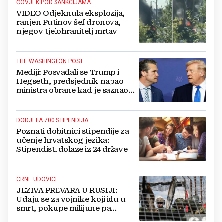
ČOVJEK POD SANKCIJAMA
VIDEO Odjeknula eksplozija,
ranjen Putinov šef dronova,
njegov tjelohranitelj mrtav
THE WASHINGTON POST
Mediji: Posvađali se Trump i
Hegseth, predsjednik napao
ministra obrane kad je saznao
koliko je raketa na zalihama
DODJELA 700 STIPENDIJA
Poznati dobitnici stipendije za
učenje hrvatskog jezika:
Stipendisti dolaze iz 24 države
CRNE UDOVICE
JEZIVA PREVARA U RUSIJI:
Udaju se za vojnike koji idu u
smrt, pokupe milijune pa
nestanu