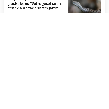
poskokom: "Vatrogasci su mi
rekli da ne rade sa zmijama"
OBLJETNICA U KNINU
Plenković najavio veće mirovine
za 200 tisuća branitelja i govorio
o značaju Oluje za BiH
KRIMINALNA UPOTREBA AI ALATA
NAPREDUJE
Najmanje 1,2 milijuna djece
iskorišteno za AI-generirani
sadržaj seksualnog zlostavljanja
UBOLA GA MORSKA OSA
Tragedija na plaži: Dječak umro
nakon što ga je ubola
najsmrtonosnija meduza