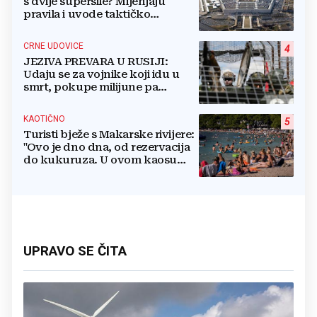
s dvije supersile? Mijenjaju
pravila i uvode taktičko
nuklearno oružje
CRNE UDOVICE
4
JEZIVA PREVARA U RUSIJI:
Udaju se za vojnike koji idu u
smrt, pokupe milijune pa
nestanu
KAOTIČNO
5
Turisti bježe s Makarske rivijere:
"Ovo je dno dna, od rezervacija
do kukuruza. U ovom kaosu
ostajem dan i bježim"
UPRAVO SE ČITA