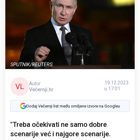
SPUTNIK/REUTERS
19.12.2023.
Autor
VL
u 17:01
Večernji.hr
Dodaj Večernji list među omiljene izvore na Googleu
"Treba očekivati ne samo dobre
scenarije već i najgore scenarije.