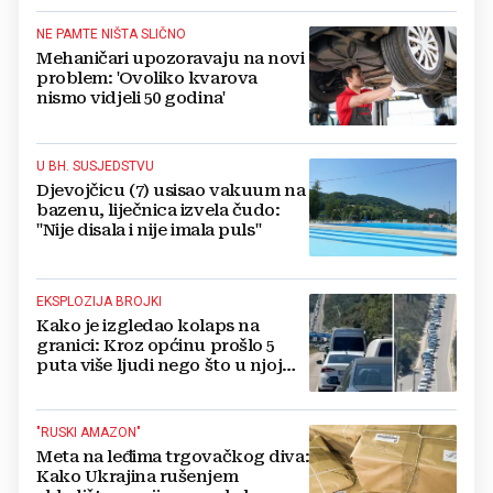
NE PAMTE NIŠTA SLIČNO
Mehaničari upozoravaju na novi
problem: 'Ovoliko kvarova
nismo vidjeli 50 godina'
U BH. SUSJEDSTVU
Djevojčicu (7) usisao vakuum na
bazenu, liječnica izvela čudo:
"Nije disala i nije imala puls"
EKSPLOZIJA BROJKI
Kako je izgledao kolaps na
granici: Kroz općinu prošlo 5
puta više ljudi nego što u njoj
živi, čekanja trajala po 15 sati!
"RUSKI AMAZON"
Meta na leđima trgovačkog diva:
Kako Ukrajina rušenjem