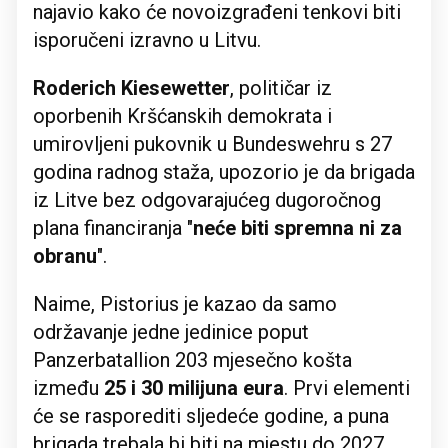
najavio kako će novoizgrađeni tenkovi biti
isporučeni izravno u Litvu.
Roderich Kiesewetter
, političar iz
oporbenih Kršćanskih demokrata i
umirovljeni pukovnik u Bundeswehru s 27
godina radnog staža, upozorio je da brigada
iz Litve bez odgovarajućeg dugoročnog
plana financiranja "
neće biti spremna ni za
obranu
".
Naime, Pistorius je kazao da samo
održavanje jedne jedinice poput
Panzerbatallion 203 mjesečno košta
između
25 i 30 milijuna eura
. Prvi elementi
će se rasporediti sljedeće godine, a puna
brigada trebala bi biti na mjestu do 2027.