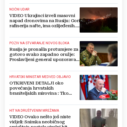
NOĆNI UDAR
VIDEO Ukrajinci izveli masovni
napad dronovima na Rusiju: Gori
rafinerija nafte, ima ozlijeđenih.
Stižu snimke
POZIV NA STVARANJE NOVOG BLOKA
Rusija je pronašla protumjere za
gotovo svako zapadno oružje:
Proslavljeni general upozorava
NATO
HRVATSKI MINISTAR MEDVED OBJAVIO
OTKRIVENI DETALJI oko
povećanja hrvatskih
braniteljskih mirovina : Tko
dobiva, a tko ne
HIT NA DRUŠTVENIM MREŽAMA
VIDEO Ovako nešto još niste
vidjeli: Snimka neobičnog
smještaja postala viralni hit