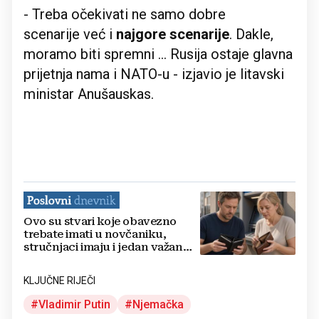
- Treba očekivati ne samo dobre
scenarije već i
najgore scenarije
. Dakle,
moramo biti spremni ... Rusija ostaje glavna
prijetnja nama i NATO-u - izjavio je litavski
ministar Anušauskas.
Ovo su stvari koje obavezno
trebate imati u novčaniku,
stručnjaci imaju i jedan važan
savjet
KLJUČNE RIJEČI
Vladimir Putin
Njemačka