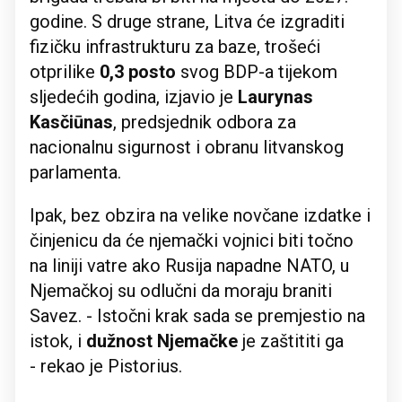
godine. S druge strane, Litva će izgraditi
fizičku infrastrukturu za baze, trošeći
otprilike
0,3 posto
svog BDP-a tijekom
sljedećih godina, izjavio je
Laurynas
Kasčiūnas
, predsjednik odbora za
nacionalnu sigurnost i obranu litvanskog
parlamenta.
Ipak, bez obzira na velike novčane izdatke i
činjenicu da će njemački vojnici biti točno
na liniji vatre ako Rusija napadne NATO, u
Njemačkoj su odlučni da moraju braniti
Savez. - Istočni krak sada se premjestio na
istok, i
dužnost Njemačke
je zaštititi ga
- rekao je Pistorius.