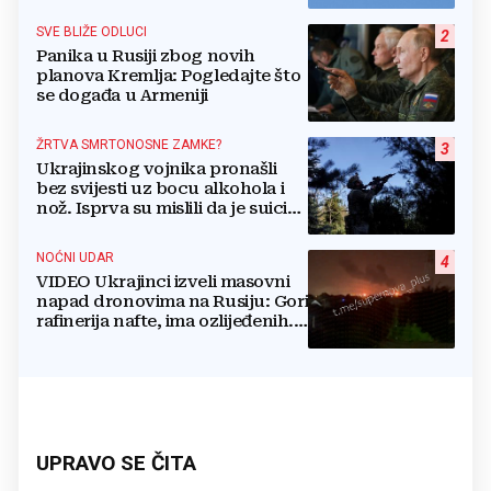
blizu plinovoda
SVE BLIŽE ODLUCI
2
Panika u Rusiji zbog novih
planova Kremlja: Pogledajte što
se događa u Armeniji
ŽRTVA SMRTONOSNE ZAMKE?
3
Ukrajinskog vojnika pronašli
bez svijesti uz bocu alkohola i
nož. Isprva su mislili da je suicid,
no otkrili su jezivu pozadinu
NOĆNI UDAR
4
VIDEO Ukrajinci izveli masovni
napad dronovima na Rusiju: Gori
rafinerija nafte, ima ozlijeđenih.
Stižu snimke
UPRAVO SE ČITA