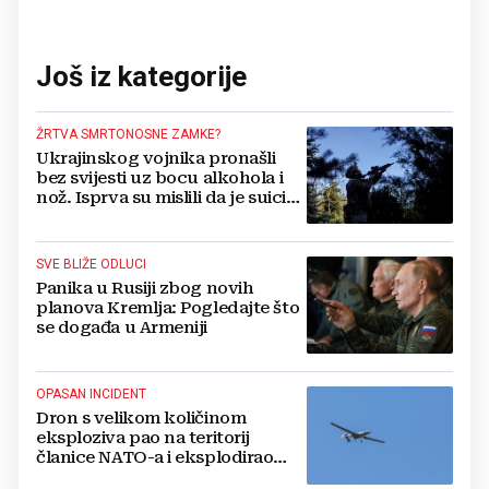
Još iz kategorije
ŽRTVA SMRTONOSNE ZAMKE?
Ukrajinskog vojnika pronašli
bez svijesti uz bocu alkohola i
nož. Isprva su mislili da je suicid,
no otkrili su jezivu pozadinu
SVE BLIŽE ODLUCI
Panika u Rusiji zbog novih
planova Kremlja: Pogledajte što
se događa u Armeniji
OPASAN INCIDENT
Dron s velikom količinom
eksploziva pao na teritorij
članice NATO-a i eksplodirao
blizu plinovoda