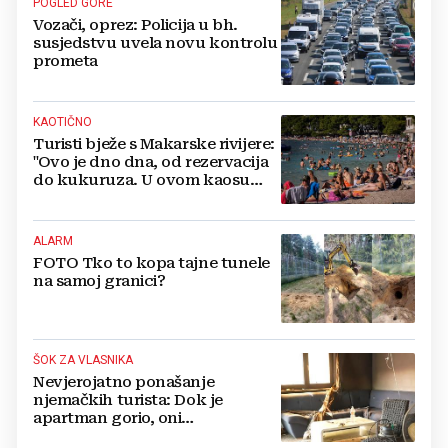
POGLED GORE
Vozači, oprez: Policija u bh.
susjedstvu uvela novu kontrolu
prometa
KAOTIČNO
Turisti bježe s Makarske rivijere:
"Ovo je dno dna, od rezervacija
do kukuruza. U ovom kaosu
ostajem dan i bježim"
ALARM
FOTO Tko to kopa tajne tunele
na samoj granici?
ŠOK ZA VLASNIKA
Nevjerojatno ponašanje
njemačkih turista: Dok je
apartman gorio, oni
NAZDRAVLJALI