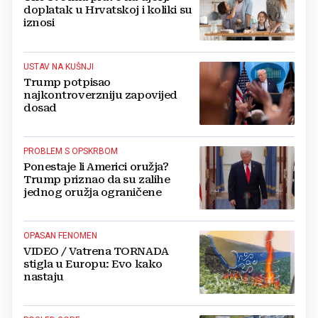
doplatak u Hrvatskoj i koliki su
iznosi
USTAV NA KUŠNJI
Trump potpisao
najkontroverzniju zapovijed
dosad
PROBLEM S OPSKRBOM
Ponestaje li Americi oružja?
Trump priznao da su zalihe
jednog oružja ograničene
OPASAN FENOMEN
VIDEO / Vatrena TORNADA
stigla u Europu: Evo kako
nastaju