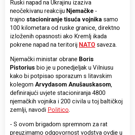
Ruski napad na Ukrajinu izaziva
neočekivanu reakciju
Njemačke
-
trajno
stacioniranje tisuća vojnika
samo
100 kilometara od ruske granice, direktno
izloženih opasnosti ako Kremlj ikada
pokrene napad na teritorij
NATO
saveza.
Njemački ministar obrane
Boris
Pistorius
bio je u ponedjeljak u Vilniusu
kako bi potpisao sporazum s litavskim
kolegom
Arvydasom Anušauskasom
,
definirajući uvjete stacioniranja 4800
njemačkih vojnika i 200 civila u toj baltičkoj
zemlji, navodi
Politico
.
- S ovom brigadom spremnom za rat
preuzimamo odgovornost vodstva ovdje u