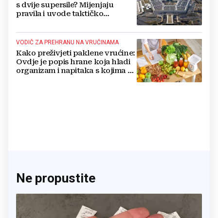
s dvije supersile? Mijenjaju
pravila i uvode taktičko
nuklearno oružje
VODIČ ZA PREHRANU NA VRUĆINAMA
Kako preživjeti paklene vrućine:
Ovdje je popis hrane koja hladi
organizam i napitaka s kojima si
činite 'medvjeđu uslugu'
Ne propustite