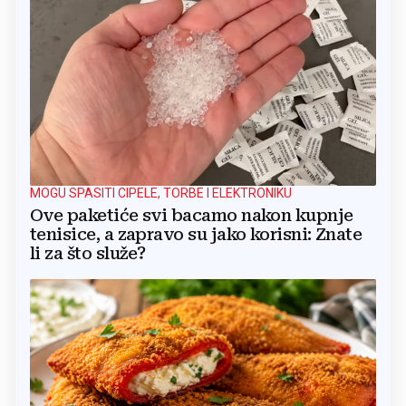
MOGU SPASITI CIPELE, TORBE I ELEKTRONIKU
Ove paketiće svi bacamo nakon kupnje
tenisice, a zapravo su jako korisni: Znate
li za što služe?