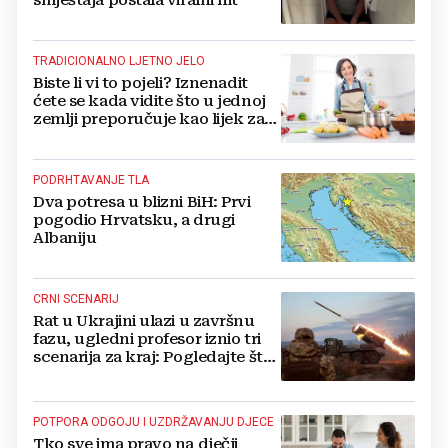
TRADICIONALNO LJETNO JELO
Biste li vi to pojeli? Iznenadit
ćete se kada vidite što u jednoj
zemlji preporučuje kao lijek za
vrućinu
PODRHTAVANJE TLA
Dva potresa u blizni BiH: Prvi
pogodio Hrvatsku, a drugi
Albaniju
CRNI SCENARIJ
Rat u Ukrajini ulazi u završnu
fazu, ugledni profesor iznio tri
scenarija za kraj: Pogledajte što
u tajnosti rade Nijemci
POTPORA ODGOJU I UZDRŽAVANJU DJECE
Tko sve ima pravo na dječji