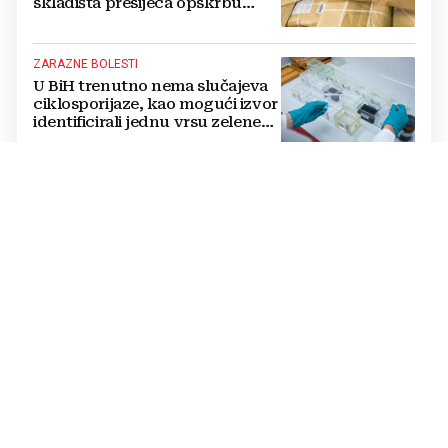
skladišta presijeca opskrbu
vojske i ruši financije Kremlja
ZARAZNE BOLESTI
U BiH trenutno nema slučajeva
ciklosporijaze, kao mogući izvor
identificirali jednu vrsu zelene
salate
DVOSTRUKA OPASNOST
Amerikanci se pripremaju za rat
s dvije supersile? Mijenjaju
pravila i uvode taktičko
nuklearno oružje
ČOVJEK POD SANKCIJAMA
VIDEO Odjeknula eksplozija,
ranjen Putinov šef dronova,
njegov tjelohranitelj mrtav
THE WASHINGTON POST
Mediji: Posvađali se Trump i