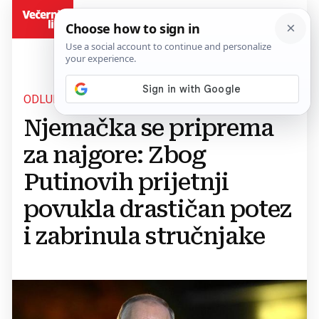
BiH
ODLUKA BEZ PRESEDANA
Njemačka se priprema
za najgore: Zbog
Putinovih prijetnji
povukla drastičan potez
i zabrinula stručnjake