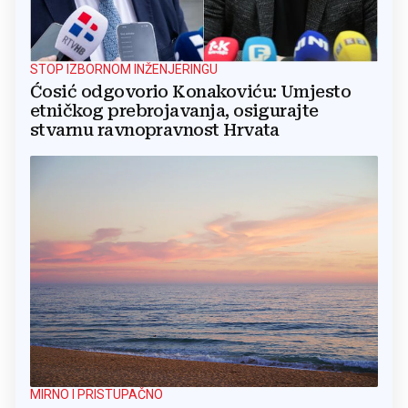
STOP IZBORNOM INŽENJERINGU
Ćosić odgovorio Konakoviću: Umjesto
etničkog prebrojavanja, osigurajte
stvarnu ravnopravnost Hrvata
MIRNO I PRISTUPAČNO