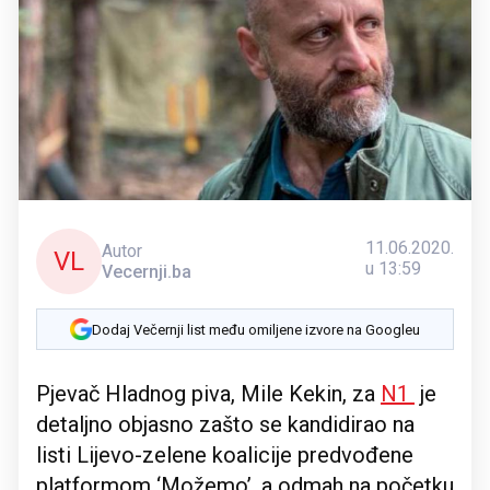
11.06.2020.
Autor
VL
u 13:59
Vecernji.ba
Dodaj Večernji list među omiljene izvore na Googleu
Pjevač Hladnog piva, Mile Kekin, za
N1
je
detaljno objasno zašto se kandidirao na
listi Lijevo-zelene koalicije predvođene
platformom ‘Možemo’, a odmah na početku