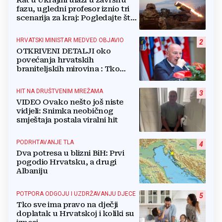
Rat u Ukrajini ulazi u završnu
fazu, ugledni profesor iznio tri
scenarija za kraj: Pogledajte što
u tajnosti rade Nijemci
HRVATSKI MINISTAR MEDVED OBJAVIO
2
OTKRIVENI DETALJI oko
povećanja hrvatskih
braniteljskih mirovina : Tko
dobiva, a tko ne
HIT NA DRUŠTVENIM MREŽAMA
3
VIDEO Ovako nešto još niste
vidjeli: Snimka neobičnog
smještaja postala viralni hit
PODRHTAVANJE TLA
4
Dva potresa u blizni BiH: Prvi
pogodio Hrvatsku, a drugi
Albaniju
POTPORA ODGOJU I UZDRŽAVANJU DJECE
5
Tko sve ima pravo na dječji
doplatak u Hrvatskoj i koliki su