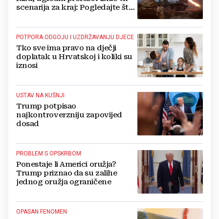
scenarija za kraj: Pogledajte što
u tajnosti rade Nijemci
POTPORA ODGOJU I UZDRŽAVANJU DJECE
Tko sve ima pravo na dječji
doplatak u Hrvatskoj i koliki su
iznosi
USTAV NA KUŠNJI
Trump potpisao
najkontroverzniju zapovijed
dosad
PROBLEM S OPSKRBOM
Ponestaje li Americi oružja?
Trump priznao da su zalihe
jednog oružja ograničene
OPASAN FENOMEN