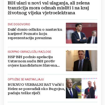
BiH ulazi u novi val ulaganja, ali zelena
tranzicija mora odmah misliti i na kraj
životnog vijeka vjetroelektrana
SVE DOGOVORIO
Dalić donio odluku o nastavku
karijere! Poznato koju
reprezentaciju preuzima
ISCRPNO OBRAZLOŽILI RAZLOGE
HSP BiH podnio apelaciju
Ustavnom sudu BiH protiv
ovjere kandidature Slavena
Kovačevića
OPTUŽBE SE NASTAVLJAJU
BUKNUO VERBALNI RAT Vučić i
Helez se posvađali oko Bugojna,
padaju teške riječi