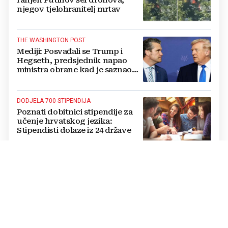
njegov tjelohranitelj mrtav
THE WASHINGTON POST
Mediji: Posvađali se Trump i
Hegseth, predsjednik napao
ministra obrane kad je saznao
koliko je raketa na zalihama
DODJELA 700 STIPENDIJA
Poznati dobitnici stipendije za
učenje hrvatskog jezika:
Stipendisti dolaze iz 24 države
CRNE UDOVICE
JEZIVA PREVARA U RUSIJI:
Udaju se za vojnike koji idu u
smrt, pokupe milijune pa
nestanu
POTPUNI PREOKRET