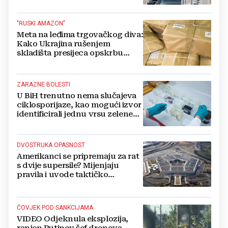
živi, čekanja trajala po 15 sati!
"RUSKI AMAZON"
Meta na leđima trgovačkog diva:
Kako Ukrajina rušenjem
skladišta presijeca opskrbu
vojske i ruši financije Kremlja
ZARAZNE BOLESTI
U BiH trenutno nema slučajeva
ciklosporijaze, kao mogući izvor
identificirali jednu vrsu zelene
salate
DVOSTRUKA OPASNOST
Amerikanci se pripremaju za rat
s dvije supersile? Mijenjaju
pravila i uvode taktičko
nuklearno oružje
ČOVJEK POD SANKCIJAMA
VIDEO Odjeknula eksplozija,
ranjen Putinov šef dronova,