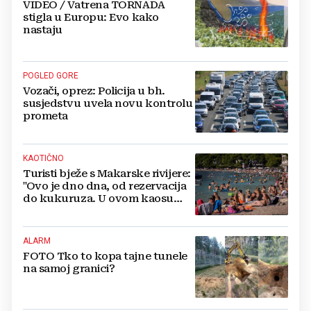
VIDEO / Vatrena TORNADA
stigla u Europu: Evo kako
nastaju
POGLED GORE
Vozači, oprez: Policija u bh.
susjedstvu uvela novu kontrolu
prometa
KAOTIČNO
Turisti bježe s Makarske rivijere:
"Ovo je dno dna, od rezervacija
do kukuruza. U ovom kaosu
ostajem dan i bježim"
ALARM
FOTO Tko to kopa tajne tunele
na samoj granici?