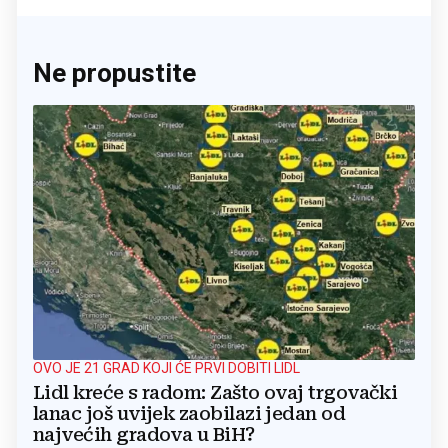
Ne propustite
OVO JE 21 GRAD KOJI ĆE PRVI DOBITI LIDL
Lidl kreće s radom: Zašto ovaj trgovački
lanac još uvijek zaobilazi jedan od
najvećih gradova u BiH?