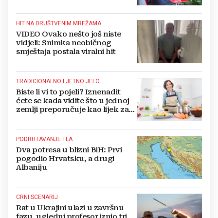
dobiva, a tko ne
HIT NA DRUŠTVENIM MREŽAMA
VIDEO Ovako nešto još niste
vidjeli: Snimka neobičnog
smještaja postala viralni hit
TRADICIONALNO LJETNO JELO
Biste li vi to pojeli? Iznenadit
ćete se kada vidite što u jednoj
zemlji preporučuje kao lijek za
vrućinu
PODRHTAVANJE TLA
Dva potresa u blizni BiH: Prvi
pogodio Hrvatsku, a drugi
Albaniju
CRNI SCENARIJ
Rat u Ukrajini ulazi u završnu
fazu, ugledni profesor iznio tri