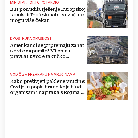
MINISTAR FORTO POTVRDIO
BiH ponudila rješenje Europskoj
komisiji: Profesionalni vozači ne
mogu više čekati
DVOSTRUKA OPASNOST
Amerikanci se pripremaju za rat
s dvije supersile? Mijenjaju
pravila i uvode taktičko
nuklearno oružje
VODIČ ZA PREHRANU NA VRUĆINAMA
Kako preživjeti paklene vrućine:
Ovdje je popis hrane koja hladi
organizam i napitaka s kojima si
činite 'medvjeđu uslugu'