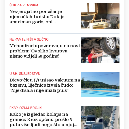
ŠOK ZA VLASNIKA
Nevjerojatno ponašanje
njemačkih turista: Dok je
apartman gorio, oni
NAZDRAVLJALI
NE PAMTE NIŠTA SLIČNO
Mehaničari upozoravaju na novi
problem: 'Ovoliko kvarova
nismo vidjeli 50 godina'
U BH. SUSJEDSTVU
Djevojčicu (7) usisao vakuum na
bazenu, liječnica izvela čudo:
"Nije disala i nije imala puls"
EKSPLOZIJA BROJKI
Kako je izgledao kolaps na
granici: Kroz općinu prošlo 5
puta više ljudi nego što u njoj