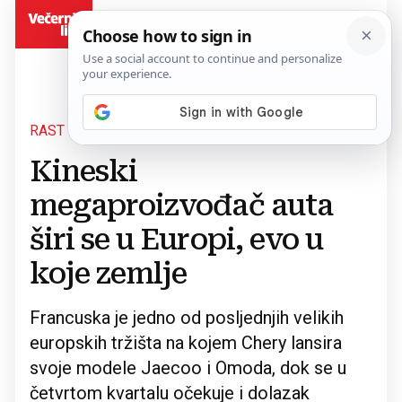
BiH
RAST PRODAJE ŠEST PUTA
Povratak na članak
Kineski
megaproizvođač auta
širi se u Europi, evo u
koje zemlje
Francuska je jedno od posljednjih velikih
europskih tržišta na kojem Chery lansira
svoje modele Jaecoo i Omoda, dok se u
četvrtom kvartalu očekuje i dolazak