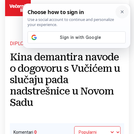
BiH
DIPLOMATSKE NAPETOSTI
Povratak na članak
Kina demantira navode
o dogovoru s Vučićem u
slučaju pada
nadstrešnice u Novom
Sadu
Komentari
0