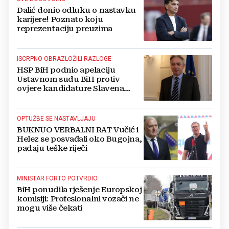
Dalić donio odluku o nastavku
karijere! Poznato koju
reprezentaciju preuzima
ISCRPNO OBRAZLOŽILI RAZLOGE
HSP BiH podnio apelaciju
Ustavnom sudu BiH protiv
ovjere kandidature Slavena
Kovačevića
OPTUŽBE SE NASTAVLJAJU
BUKNUO VERBALNI RAT Vučić i
Helez se posvađali oko Bugojna,
padaju teške riječi
MINISTAR FORTO POTVRDIO
BiH ponudila rješenje Europskoj
komisiji: Profesionalni vozači ne
mogu više čekati