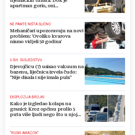
njemačkih turista: Dok je
apartman gorio, oni
NAZDRAVLJALI
NE PAMTE NIŠTA SLIČNO
Mehaničari upozoravaju na novi
problem: 'Ovoliko kvarova
nismo vidjeli 50 godina'
U BH. SUSJEDSTVU
Djevojčicu (7) usisao vakuum na
bazenu, liječnica izvela čudo:
"Nije disala i nije imala puls"
EKSPLOZIJA BROJKI
Kako je izgledao kolaps na
granici: Kroz općinu prošlo 5
puta više ljudi nego što u njoj
živi, čekanja trajala po 15 sati!
"RUSKI AMAZON"