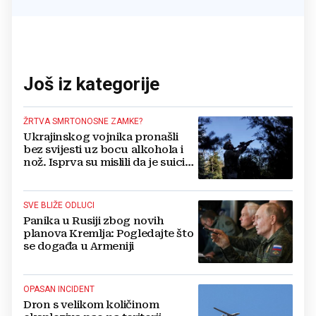
Još iz kategorije
ŽRTVA SMRTONOSNE ZAMKE?
Ukrajinskog vojnika pronašli
bez svijesti uz bocu alkohola i
nož. Isprva su mislili da je suicid,
no otkrili su jezivu pozadinu
SVE BLIŽE ODLUCI
Panika u Rusiji zbog novih
planova Kremlja: Pogledajte što
se događa u Armeniji
OPASAN INCIDENT
Dron s velikom količinom