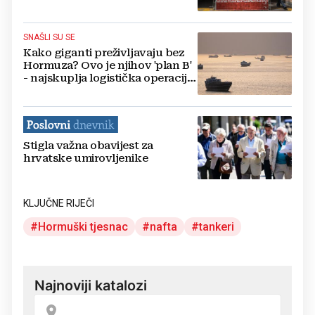
SNAŠLI SU SE
Kako giganti preživljavaju bez
Hormuza? Ovo je njihov 'plan B'
- najskuplja logistička operacija
u povijesti
Stigla važna obavijest za
hrvatske umirovljenike
KLJUČNE RIJEČI
Hormuški tjesnac
nafta
tankeri