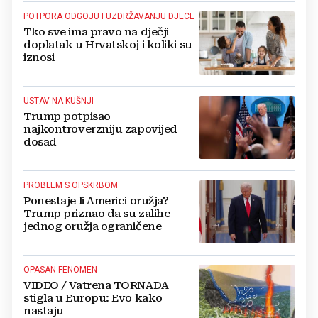
POTPORA ODGOJU I UZDRŽAVANJU DJECE
Tko sve ima pravo na dječji
doplatak u Hrvatskoj i koliki su
iznosi
USTAV NA KUŠNJI
Trump potpisao
najkontroverzniju zapovijed
dosad
PROBLEM S OPSKRBOM
Ponestaje li Americi oružja?
Trump priznao da su zalihe
jednog oružja ograničene
OPASAN FENOMEN
VIDEO / Vatrena TORNADA
stigla u Europu: Evo kako
nastaju