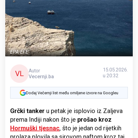
EPA-EFE
15.05.2026.
Autor
VL
u 20:32
Vecernji.ba
Dodaj Večernji list među omiljene izvore na Googleu
Grčki tanker
u petak je isplovio iz Zaljeva
prema Indiji nakon što je
prošao kroz
Hormuški tjesnac
, što je jedan od rijetkih
prolaza plovila sa sirovom naftom kroz taj