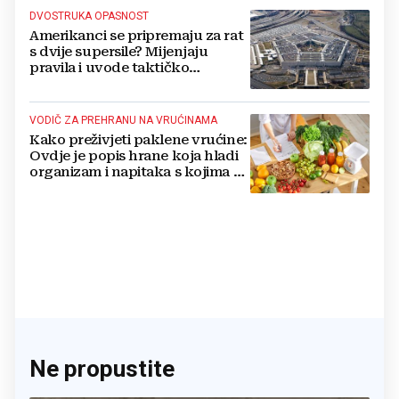
DVOSTRUKA OPASNOST
Amerikanci se pripremaju za rat
s dvije supersile? Mijenjaju
pravila i uvode taktičko
nuklearno oružje
VODIČ ZA PREHRANU NA VRUĆINAMA
Kako preživjeti paklene vrućine:
Ovdje je popis hrane koja hladi
organizam i napitaka s kojima si
činite 'medvjeđu uslugu'
Ne propustite