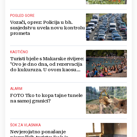
POGLED GORE
Vozači, oprez: Policija u bh.
susjedstvu uvela novu kontrolu
prometa
KAOTIČNO
Turisti bježe s Makarske rivijere:
"Ovo je dno dna, od rezervacija
do kukuruza. U ovom kaosu
ostajem dan i bježim"
ALARM
FOTO Tko to kopa tajne tunele
na samoj granici?
ŠOK ZA VLASNIKA
Nevjerojatno ponašanje