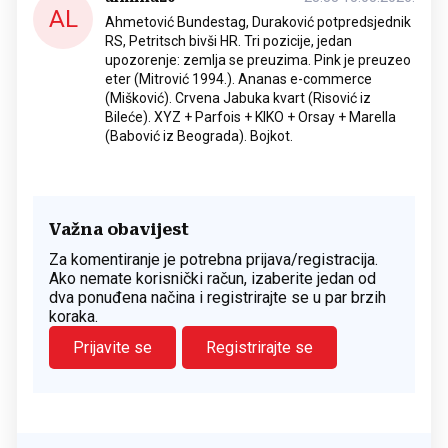
AL
Ahmetović Bundestag, Duraković potpredsjednik
RS, Petritsch bivši HR. Tri pozicije, jedan
upozorenje: zemlja se preuzima. Pink je preuzeo
eter (Mitrović 1994.). Ananas e-commerce
(Mišković). Crvena Jabuka kvart (Risović iz
Bileće). XYZ + Parfois + KIKO + Orsay + Marella
(Babović iz Beograda). Bojkot.
Važna obavijest
Za komentiranje je potrebna prijava/registracija.
Ako nemate korisnički račun, izaberite jedan od
dva ponuđena načina i registrirajte se u par brzih
koraka.
Prijavite se
Registrirajte se