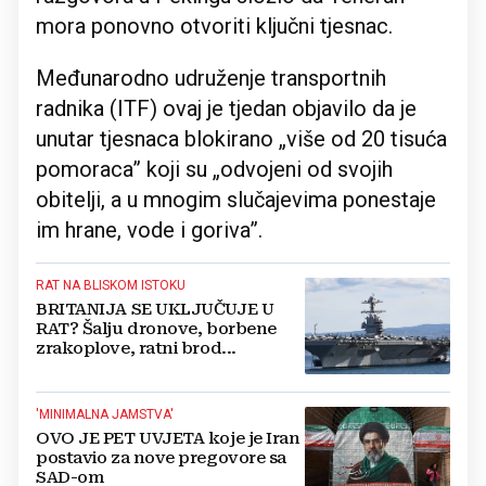
mora ponovno otvoriti ključni tjesnac.
Međunarodno udruženje transportnih
radnika (ITF) ovaj je tjedan objavilo da je
unutar tjesnaca blokirano „više od 20 tisuća
pomoraca” koji su „odvojeni od svojih
obitelji, a u mnogim slučajevima ponestaje
im hrane, vode i goriva”.
RAT NA BLISKOM ISTOKU
BRITANIJA SE UKLJUČUJE U
RAT? Šalju dronove, borbene
zrakoplove, ratni brod...
'MINIMALNA JAMSTVA'
OVO JE PET UVJETA koje je Iran
postavio za nove pregovore sa
SAD-om