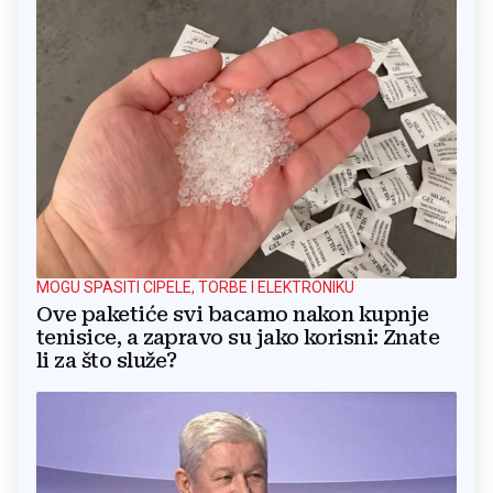
MOGU SPASITI CIPELE, TORBE I ELEKTRONIKU
Ove paketiće svi bacamo nakon kupnje
tenisice, a zapravo su jako korisni: Znate
li za što služe?