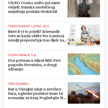
VIDEO Ovako nešto još niste
vidjeli: Snimka neobičnog
smještaja postala viralni hit
TRADICIONALNO LJETNO JELO
Biste li vi to pojeli? Iznenadit
ćete se kada vidite što u jednoj
zemlji preporučuje kao lijek za
vrućinu
PODRHTAVANJE TLA
Dva potresa u blizni BiH: Prvi
pogodio Hrvatsku, a drugi
Albaniju
CRNI SCENARIJ
Rat u Ukrajini ulazi u završnu
fazu, ugledni profesor iznio tri
scenarija za kraj: Pogledajte što
u tajnosti rade Nijemci