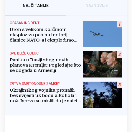
NAJČITANIJE
NAJNOVIJE
OPASAN INCIDENT
1
Dron s velikom količinom
eksploziva pao na teritorij
članice NATO-a i eksplodirao
blizu plinovoda
SVE BLIŽE ODLUCI
2
Panika u Rusiji zbog novih
planova Kremlja: Pogledajte što
se događa u Armeniji
ŽRTVA SMRTONOSNE ZAMKE?
3
Ukrajinskog vojnika pronašli
bez svijesti uz bocu alkohola i
nož. Isprva su mislili da je suicid,
no otkrili su jezivu pozadinu