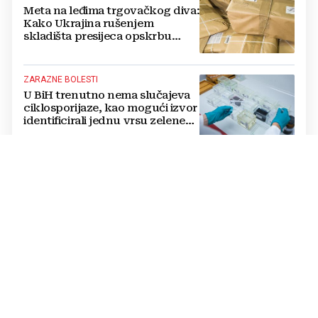
Meta na leđima trgovačkog diva:
Kako Ukrajina rušenjem
skladišta presijeca opskrbu
vojske i ruši financije Kremlja
ZARAZNE BOLESTI
U BiH trenutno nema slučajeva
ciklosporijaze, kao mogući izvor
identificirali jednu vrsu zelene
salate
DVOSTRUKA OPASNOST
Amerikanci se pripremaju za rat
s dvije supersile? Mijenjaju
pravila i uvode taktičko
nuklearno oružje
ČOVJEK POD SANKCIJAMA
VIDEO Odjeknula eksplozija,
ranjen Putinov šef dronova,
njegov tjelohranitelj mrtav