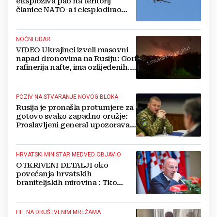
eksploziva pao na teritorij
članice NATO-a i eksplodirao
blizu plinovoda
NOĆNI UDAR
VIDEO Ukrajinci izveli masovni
napad dronovima na Rusiju: Gori
rafinerija nafte, ima ozlijeđenih.
Stižu snimke
POZIV NA STVARANJE NOVOG BLOKA
Rusija je pronašla protumjere za
gotovo svako zapadno oružje:
Proslavljeni general upozorava
NATO
HRVATSKI MINISTAR MEDVED OBJAVIO
OTKRIVENI DETALJI oko
povećanja hrvatskih
braniteljskih mirovina : Tko
dobiva, a tko ne
HIT NA DRUŠTVENIM MREŽAMA