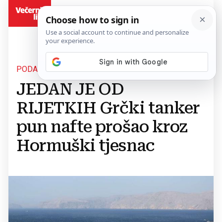
BiH
PODACI O PRAĆENJU BRODOVA
JEDAN JE OD
RIJETKIH Grčki tanker
pun nafte prošao kroz
Hormuški tjesnac