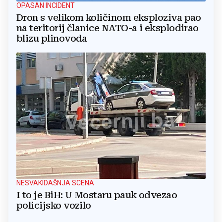
OPASAN INCIDENT
Dron s velikom količinom eksploziva pao
na teritorij članice NATO-a i eksplodirao
blizu plinovoda
NESVAKIDAŠNJA SCENA
I to je BiH: U Mostaru pauk odvezao
policijsko vozilo