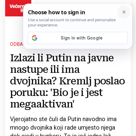
BiH
ODBACILI SVE GLASINE
Povratak na članak
Izlazi li Putin na javne
nastupe ili ima
dvojnika? Kremlj poslao
poruku: 'Bio je i jest
megaaktivan'
Vjerojatno ste čuli da Putin navodno ima
mnogo dvojnika koji rade umjesto njega