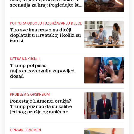
scenarija za kraj: Pogledajte što
u tajnosti rade Nijemci
POTPORA ODGOJU I UZDRŽAVANJU DJECE
Tko sve ima pravo na dječji
doplatak u Hrvatskoj i koliki su
iznosi
USTAV NA KUŠNJI
Trump potpisao
najkontroverzniju zapovijed
dosad
PROBLEM S OPSKRBOM
Ponestaje li Americi oružja?
Trump priznao da su zalihe
jednog oružja ograničene
OPASAN FENOMEN