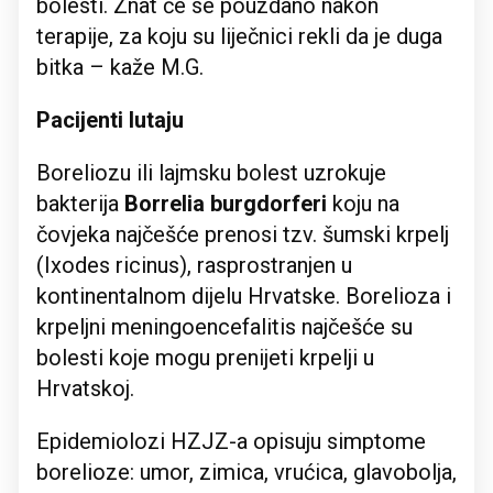
bolesti. Znat će se pouzdano nakon
terapije, za koju su liječnici rekli da je duga
bitka – kaže M.G.
Pacijenti lutaju
Boreliozu ili lajmsku bolest uzrokuje
bakterija
Borrelia burgdorferi
koju na
čovjeka najčešće prenosi tzv. šumski krpelj
(Ixodes ricinus), rasprostranjen u
kontinentalnom dijelu Hrvatske. Borelioza i
krpeljni meningoencefalitis najčešće su
bolesti koje mogu prenijeti krpelji u
Hrvatskoj.
Epidemiolozi HZJZ-a opisuju simptome
borelioze: umor, zimica, vrućica, glavobolja,