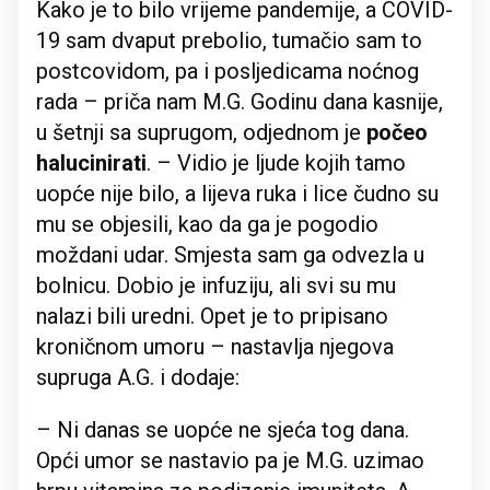
Kako je to bilo vrijeme pandemije, a COVID-
19 sam dvaput prebolio, tumačio sam to
postcovidom, pa i posljedicama noćnog
rada – priča nam M.G. Godinu dana kasnije,
u šetnji sa suprugom, odjednom je
počeo
halucinirati
. – Vidio je ljude kojih tamo
uopće nije bilo, a lijeva ruka i lice čudno su
mu se objesili, kao da ga je pogodio
moždani udar. Smjesta sam ga odvezla u
bolnicu. Dobio je infuziju, ali svi su mu
nalazi bili uredni. Opet je to pripisano
kroničnom umoru – nastavlja njegova
supruga A.G. i dodaje:
– Ni danas se uopće ne sjeća tog dana.
Opći umor se nastavio pa je M.G. uzimao