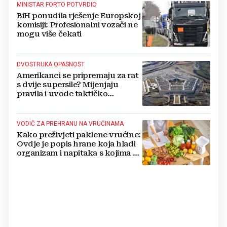
MINISTAR FORTO POTVRDIO
BiH ponudila rješenje Europskoj
komisiji: Profesionalni vozači ne
mogu više čekati
DVOSTRUKA OPASNOST
Amerikanci se pripremaju za rat
s dvije supersile? Mijenjaju
pravila i uvode taktičko
nuklearno oružje
VODIČ ZA PREHRANU NA VRUĆINAMA
Kako preživjeti paklene vrućine:
Ovdje je popis hrane koja hladi
organizam i napitaka s kojima si
činite 'medvjeđu uslugu'