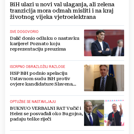
BiH ulazi u novi val ulaganja, ali zelena
tranzicija mora odmah misliti i na kraj
životnog vijeka vjetroelektrana
SVE DOGOVORIO
Dalić donio odluku o nastavku
karijere! Poznato koju
reprezentaciju preuzima
ISCRPNO OBRAZLOŽILI RAZLOGE
HSP BiH podnio apelaciju
Ustavnom sudu BiH protiv
ovjere kandidature Slavena
Kovačevića
OPTUŽBE SE NASTAVLJAJU
BUKNUO VERBALNI RAT Vučić i
Helez se posvađali oko Bugojna,
padaju teške riječi