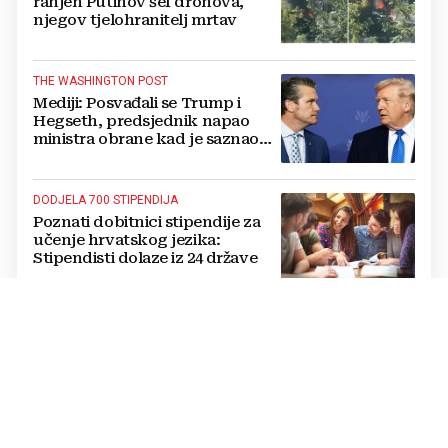
ranjen Putinov šef dronova,
njegov tjelohranitelj mrtav
THE WASHINGTON POST
Mediji: Posvađali se Trump i
Hegseth, predsjednik napao
ministra obrane kad je saznao
koliko je raketa na zalihama
DODJELA 700 STIPENDIJA
Poznati dobitnici stipendije za
učenje hrvatskog jezika:
Stipendisti dolaze iz 24 države
CRNE UDOVICE
JEZIVA PREVARA U RUSIJI:
Udaju se za vojnike koji idu u
smrt, pokupe milijune pa
nestanu
POTPUNI PREOKRET