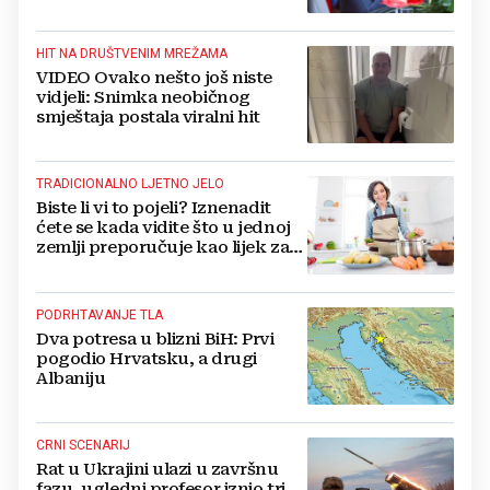
dobiva, a tko ne
HIT NA DRUŠTVENIM MREŽAMA
VIDEO Ovako nešto još niste
vidjeli: Snimka neobičnog
smještaja postala viralni hit
TRADICIONALNO LJETNO JELO
Biste li vi to pojeli? Iznenadit
ćete se kada vidite što u jednoj
zemlji preporučuje kao lijek za
vrućinu
PODRHTAVANJE TLA
Dva potresa u blizni BiH: Prvi
pogodio Hrvatsku, a drugi
Albaniju
CRNI SCENARIJ
Rat u Ukrajini ulazi u završnu
fazu, ugledni profesor iznio tri