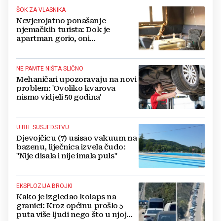
ŠOK ZA VLASNIKA
Nevjerojatno ponašanje
njemačkih turista: Dok je
apartman gorio, oni
NAZDRAVLJALI
NE PAMTE NIŠTA SLIČNO
Mehaničari upozoravaju na novi
problem: 'Ovoliko kvarova
nismo vidjeli 50 godina'
U BH. SUSJEDSTVU
Djevojčicu (7) usisao vakuum na
bazenu, liječnica izvela čudo:
"Nije disala i nije imala puls"
EKSPLOZIJA BROJKI
Kako je izgledao kolaps na
granici: Kroz općinu prošlo 5
puta više ljudi nego što u njoj