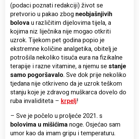
(podaci poznati redakciji) život se
pretvorio u pakao zbog
neobjašnjivih
bolova
u različitim dijelovima tijela, a
kojima niz liječnika nije mogao otkriti
uzrok. Tijekom pet godina popio je
ekstremne količine analgetika, obitelj je
potrošila nekoliko tisuća eura na fizikalne
terapije i razne vitamine, a njemu se
stanje
samo pogoršavalo
. Sve dok prije nekoliko
tjedana nije otkriveno da je uzrok teškom
stanju koje je zdravog muškarca dovelo do
ruba invaliditeta –
krpelj
!
– Sve je počelo u proljeće 2021. s
bolovima u mišićima
noge. Osjećao sam
umor kao da imam gripu i temperaturu.