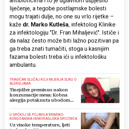
antibioticima i to je uglavnom uspješno
liječenje, a tegobe postlajmske bolesti
mogu trajati dulje, no one su vrlo rijetke –
kaže
dr. Marko Kutleša
, infektolog Klinike
za infektologiju "Dr. Fran Mihaljević". Ističe i
da nalaz često može biti lažno pozitivan pa
ga treba znati tumačiti, stoga u kasnijim
fazama bolesti treba ići u infektološku
ambulantu.
TRAGIČAN SLUČAJ KOJI MIJENJA SLIKU O
ALERGIJAMA
Tinejdžer preminuo nakon
konzumacije mesa: Kobna
alergija potaknuta ubodom
krpelja
U GRČKOJ SE POJAVILA KRIMSKO-
KONGOANSKA HEMORAGIJSKA GROZNICA
Uz visoke temperature, ljeti