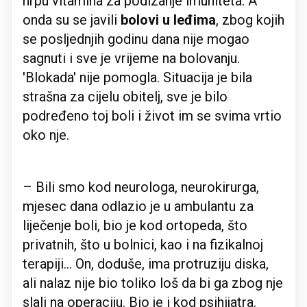
hrpu vitamina za podizanje imuniteta. A
onda su se javili
bolovi u leđima
, zbog kojih
se posljednjih godinu dana nije mogao
sagnuti i sve je vrijeme na bolovanju.
'Blokada' nije pomogla. Situacija je bila
strašna za cijelu obitelj, sve je bilo
podređeno toj boli i život im se svima vrtio
oko nje.
– Bili smo kod neurologa, neurokirurga,
mjesec dana odlazio je u ambulantu za
liječenje boli, bio je kod ortopeda, što
privatnih, što u bolnici, kao i na fizikalnoj
terapiji... On, doduše, ima protruziju diska,
ali nalaz nije bio toliko loš da bi ga zbog nje
slali na operaciju. Bio je i kod psihijatra.