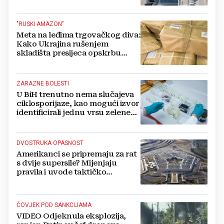
živi, čekanja trajala po 15 sati!
"RUSKI AMAZON"
Meta na leđima trgovačkog diva:
Kako Ukrajina rušenjem
skladišta presijeca opskrbu
vojske i ruši financije Kremlja
ZARAZNE BOLESTI
U BiH trenutno nema slučajeva
ciklosporijaze, kao mogući izvor
identificirali jednu vrsu zelene
salate
DVOSTRUKA OPASNOST
Amerikanci se pripremaju za rat
s dvije supersile? Mijenjaju
pravila i uvode taktičko
nuklearno oružje
ČOVJEK POD SANKCIJAMA
VIDEO Odjeknula eksplozija,