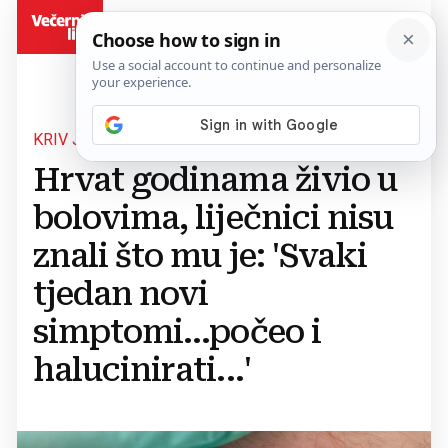
BiH
KRIV JE KRPELJ
Hrvat godinama živio u
bolovima, liječnici nisu
znali što mu je: 'Svaki
tjedan novi
simptomi...počeo i
halucinirati...'