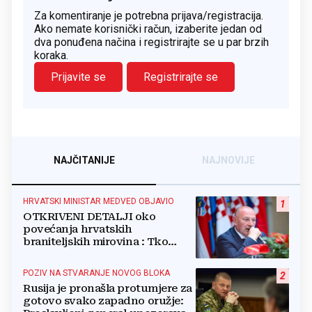
Za komentiranje je potrebna prijava/registracija.
Ako nemate korisnički račun, izaberite jedan od
dva ponuđena načina i registrirajte se u par brzih
koraka.
Prijavite se
Registrirajte se
NAJČITANIJE
NAJNOVIJE
HRVATSKI MINISTAR MEDVED OBJAVIO
1
OTKRIVENI DETALJI oko
povećanja hrvatskih
braniteljskih mirovina : Tko
dobiva, a tko ne
POZIV NA STVARANJE NOVOG BLOKA
2
Rusija je pronašla protumjere za
gotovo svako zapadno oružje: