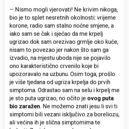
– Nismo mogli vjerovati! Ne krivim nikoga,
bio je to splet nesretnih okolnosti: vrijeme
korone, radio sam stalno noćne smjene, a
iako sam se čak i sjećao da me krpelj
ugrizao dok sam orezivao grmlje oko kuće,
nisam to povezao jer nakon što sam ga
izvadio, na mjestu uboda nije se pojavilo
ono karakteristično crvenilo koje bi
upozoravalo na uzbunu. Osim toga, prošlo
je više tjedana od ugriza krpelja do prvih
simptoma. Odrastao sam na selu i krpelj me
je sto puta ugrizao, no očito je
ovog puta
bio zaražen
. Ne možemo znati jesu li svi ti
simptomi bili vezani isključivo za boreliozu,
ali većina ih je slična simptomima te