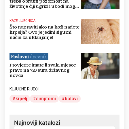
treba obratiti pozornost na
životinje čiji ugrizi i ubodi mogu
biti kobni
KAŽE LIJEČNICA
Što napraviti ako na koži nađete
krpelja? Ovo je jedini sigurni
način za uklanjanje!
Provjerite imate li svaki mjesec
pravo na 720 eura državnog
novca
KLJUČNE RIJEČI
krpelj
simptomi
bolovi