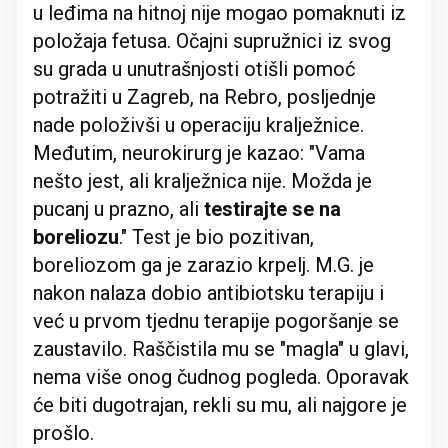
u leđima na hitnoj nije mogao pomaknuti iz
položaja fetusa. Očajni supružnici iz svog
su grada u unutrašnjosti otišli pomoć
potražiti u Zagreb, na Rebro, posljednje
nade položivši u operaciju kralježnice.
Međutim, neurokirurg je kazao: "Vama
nešto jest, ali kralježnica nije. Možda je
pucanj u prazno, ali
testirajte se na
boreliozu
." Test je bio pozitivan,
boreliozom ga je zarazio krpelj. M.G. je
nakon nalaza dobio antibiotsku terapiju i
već u prvom tjednu terapije pogoršanje se
zaustavilo. Raščistila mu se "magla" u glavi,
nema više onog čudnog pogleda. Oporavak
će biti dugotrajan, rekli su mu, ali najgore je
prošlo.