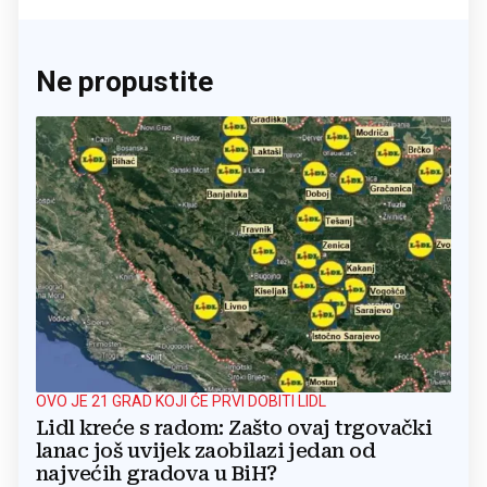
Ne propustite
OVO JE 21 GRAD KOJI ĆE PRVI DOBITI LIDL
Lidl kreće s radom: Zašto ovaj trgovački
lanac još uvijek zaobilazi jedan od
najvećih gradova u BiH?