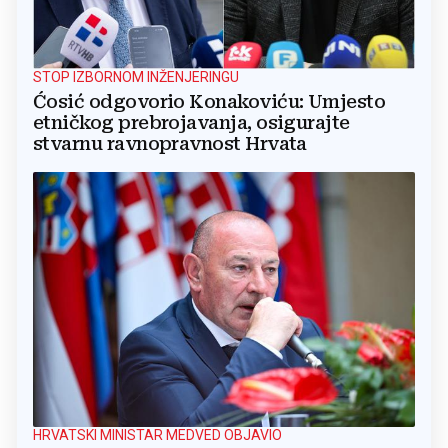
STOP IZBORNOM INŽENJERINGU
Ćosić odgovorio Konakoviću: Umjesto
etničkog prebrojavanja, osigurajte
stvarnu ravnopravnost Hrvata
HRVATSKI MINISTAR MEDVED OBJAVIO