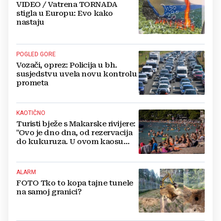
VIDEO / Vatrena TORNADA
stigla u Europu: Evo kako
nastaju
POGLED GORE
Vozači, oprez: Policija u bh.
susjedstvu uvela novu kontrolu
prometa
KAOTIČNO
Turisti bježe s Makarske rivijere:
"Ovo je dno dna, od rezervacija
do kukuruza. U ovom kaosu
ostajem dan i bježim"
ALARM
FOTO Tko to kopa tajne tunele
na samoj granici?