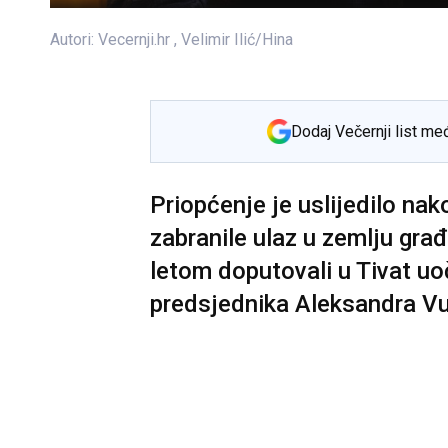
Autori:
Vecernji.hr
,
Velimir Ilić/Hina
Dodaj Večernji list me
Priopćenje je uslijedilo nak
zabranile ulaz u zemlju građ
letom doputovali u Tivat uo
predsjednika Aleksandra V