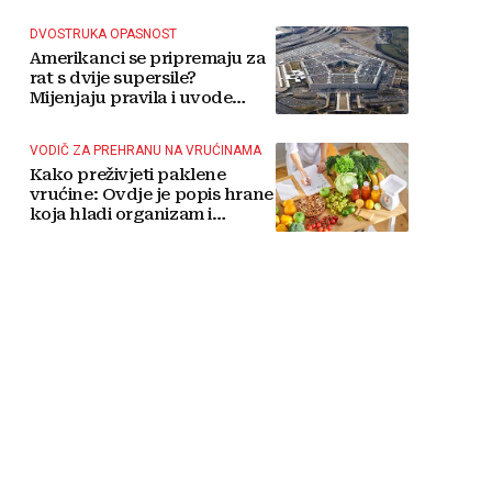
više čekati
DVOSTRUKA OPASNOST
Amerikanci se pripremaju za
rat s dvije supersile?
Mijenjaju pravila i uvode
taktičko nuklearno oružje
VODIČ ZA PREHRANU NA VRUĆINAMA
Kako preživjeti paklene
vrućine: Ovdje je popis hrane
koja hladi organizam i
napitaka s kojima si činite
'medvjeđu uslugu'