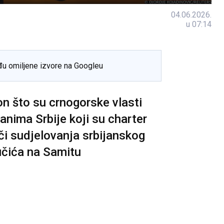
04.06.2026.
u 07:14
đu omiljene izvore na Googleu
on što su crnogorske vlasti
anima Srbije koji su charter
či sudjelovanja srbijanskog
učića na Samitu