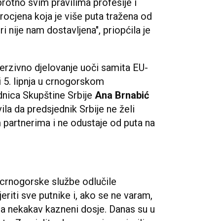
protno svim pravilima profesije i
ocjena koja je više puta tražena od
 nije nam dostavljena", priopćila je
erzivno djelovanje uoči samita EU-
i 5. lipnja u crnogorskom
nica Skupštine Srbije
Ana Brnabić
ila da predsjednik Srbije ne želi
 partnerima i ne odustaje od puta na
 crnogorske službe odlučile
eriti sve putnike i, ako se ne varam,
ma nekakav kazneni dosje. Danas su u