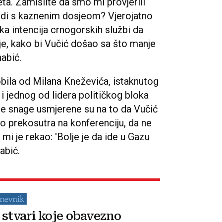
eta. Zamislite da smo mi provjerili
ljudi s kaznenim dosjeom? Vjerojatno
ka intencija crnogorskih službi da
ije, kako bi Vučić došao sa što manje
nabić.
dobila od Milana Kneževića, istaknutog
 i jednog od lidera političkog bloka
e snage usmjerene su na to da Vučić
o prekosutra na konferenciju, da ne
i je rekao: 'Bolje je da ide u Gazu
abić.
 stvari koje obavezno