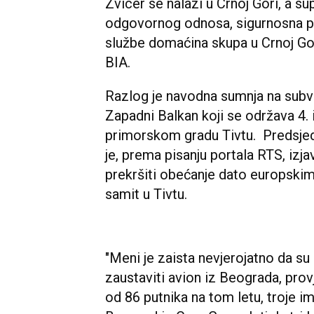
Zvicer se nalazi u Crnoj Gori, a su
odgovornog odnosa, sigurnosna pr
službe domaćina skupa u Crnoj Gori
BIA.
Razlog je navodna sumnja na subv
Zapadni Balkan koji se održava 4. 
primorskom gradu Tivtu. Predsjed
je, prema pisanju portala RTS, izjav
prekršiti obećanje dato europskim
samit u Tivtu.
"Meni je zaista nevjerojatno da su
zaustaviti avion iz Beograda, provj
od 86 putnika na tom letu, troje i