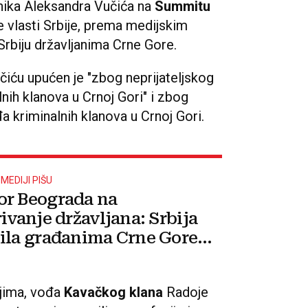
nika Aleksandra Vučića na
Summitu
e vlasti Srbije, prema medijskim
Srbiju državljanima Crne Gore.
čiću upućen je "zbog neprijateljskog
alnih klanova u Crnoj Gori" i zbog
 kriminalnih klanova u Crnoj Gori.
MEDIJI PIŠU
r Beograda na
ivanje državljana: Srbija
ila građanima Crne Gore
 u zemlju
jima, vođa
Kavačkog klana
Radoje