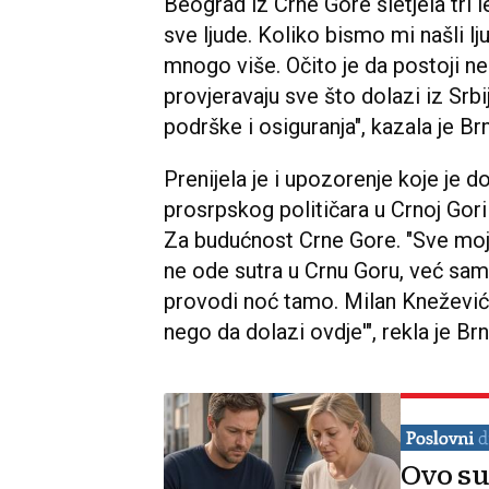
Beograd iz Crne Gore sletjela tri l
sve ljude. Koliko bismo mi našli 
mnogo više. Očito je da postoji ne
provjeravaju sve što dolazi iz Srb
podrške i osiguranja", kazala je Br
Prenijela je i upozorenje koje je 
prosrpskog političara u Crnoj Gori
Za budućnost Crne Gore. "Sve moj
ne ode sutra u Crnu Goru, već sam
provodi noć tamo. Milan Knežević m
nego da dolazi ovdje'", rekla je Brn
Ovo su