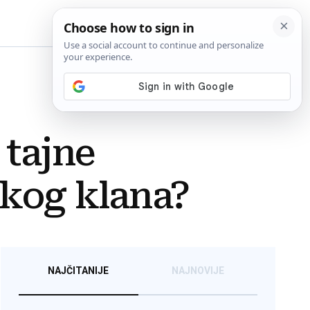
BiH
tajne
čkog klana?
NAJČITANIJE
NAJNOVIJE