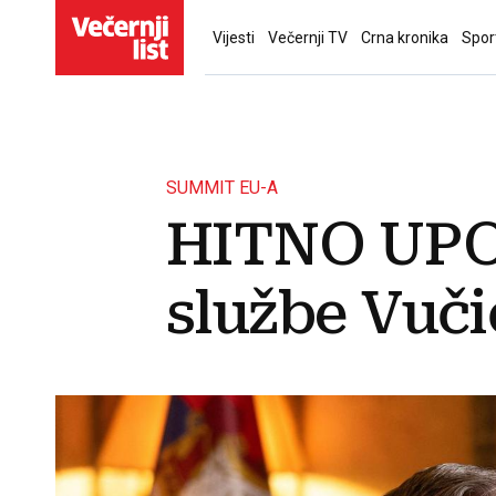
Vijesti
Večernji TV
Crna kronika
Spor
SUMMIT EU-A
HITNO UPO
službe Vuči