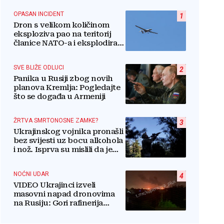
OPASAN INCIDENT
1
Dron s velikom količinom
eksploziva pao na teritorij
članice NATO-a i eksplodirao
blizu plinovoda
SVE BLIŽE ODLUCI
2
Panika u Rusiji zbog novih
planova Kremlja: Pogledajte
što se događa u Armeniji
ŽRTVA SMRTONOSNE ZAMKE?
3
Ukrajinskog vojnika pronašli
bez svijesti uz bocu alkohola
i nož. Isprva su mislili da je
suicid, no otkrili su jezivu
pozadinu
NOĆNI UDAR
4
VIDEO Ukrajinci izveli
masovni napad dronovima
na Rusiju: Gori rafinerija
nafte, ima ozlijeđenih. Stižu
snimke