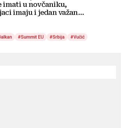
e imati u novčaniku,
jaci imaju i jedan važan
Balkan
Summit EU
Srbija
Vučić