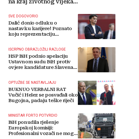
na kraj životnog vijeka
vjetroelektrana
SVE DOGOVORIO
Dalić donio odluku o
nastavku karijere! Poznato
koju reprezentaciju
preuzima
ISCRPNO OBRAZLOŽILI RAZLOGE
HSP BiH podnio apelaciju
Ustavnom sudu BiH protiv
ovjere kandidature Slavena
Kovačevića
OPTUŽBE SE NASTAVLJAJU
BUKNUO VERBALNI RAT
Vučić i Helez se posvađali oko
Bugojna, padaju teške riječi
MINISTAR FORTO POTVRDIO
BiH ponudila rješenje
Europskoj komisiji:
Profesionalni vozači ne mogu