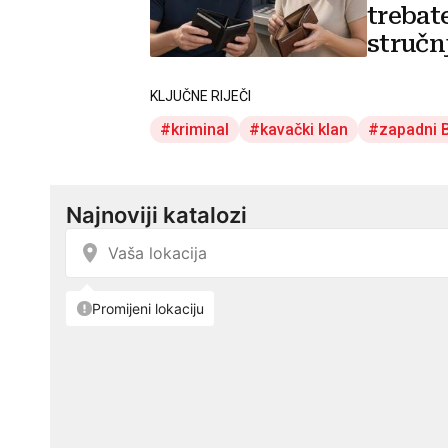
trebat
stručn
savjet
KLJUČNE RIJEČI
kriminal
kavački klan
zapadni 