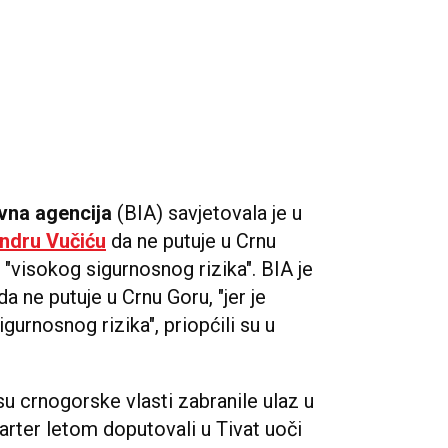
ivna agencija
(BIA) savjetovala je u
ndru Vučiću
da ne putuje u Crnu
"visokog sigurnosnog rizika". BIA je
a ne putuje u Crnu Goru, "jer je
gurnosnog rizika", priopćili su u
su crnogorske vlasti zabranile ulaz u
arter letom doputovali u Tivat uoči