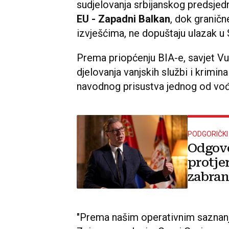
sudjelovanja srbijanskog predsjed
EU - Zapadni Balkan
, dok graničn
izvješćima, ne dopuštaju ulazak u 
Prema priopćenju BIA-e, savjet Vu
djelovanja vanjskih službi i krimin
navodnog prisustva jednog od vođa
PODGORIČKI 
Odgovo
protjer
zabran
ulazak
"Prema našim operativnim saznan