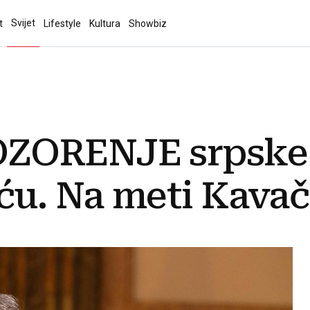
Svijet
t
Lifestyle
Kultura
Showbiz
ZORENJE srpske 
ću. Na meti Kava