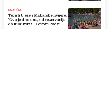
KAOTIČNO
Turisti bježe s Makarske rivijere:
"Ovo je dno dna, od rezervacija
do kukuruza. U ovom kaosu
ostajem dan i bježim"
ALARM
FOTO Tko to kopa tajne tunele
na samoj granici?
ŠOK ZA VLASNIKA
Nevjerojatno ponašanje
njemačkih turista: Dok je
apartman gorio, oni
NAZDRAVLJALI
NE PAMTE NIŠTA SLIČNO
Mehaničari upozoravaju na novi
problem: 'Ovoliko kvarova