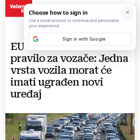
BiH
EU uvodi novo i strože
pravilo za vozače: Jedna
vrsta vozila morat će
imati ugrađen novi
uređaj