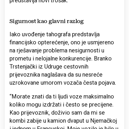
predstavlja novi trošak.
Sigurnost kao glavni razlog
Iako uvođenje tahografa predstavlja
financijsko opterećenje, ono je usmjereno
na rješavanje problema nesigurnosti u
prometu i nelojalne konkurencije. Branko
Trstenjački iz Udruge cestovnih
prijevoznika naglašava da su nesreće
uzrokovane umorom vozača česta pojava.
“Morate znati da ti ljudi voze maksimalno
koliko mogu izdržati i često se precijene.
Kao prijevoznik, doživio sam da mi se
kombi zabije u kamion dvaput u Njemačkoj
i jednom u Francuskoj. Moje vozilo je bilo u