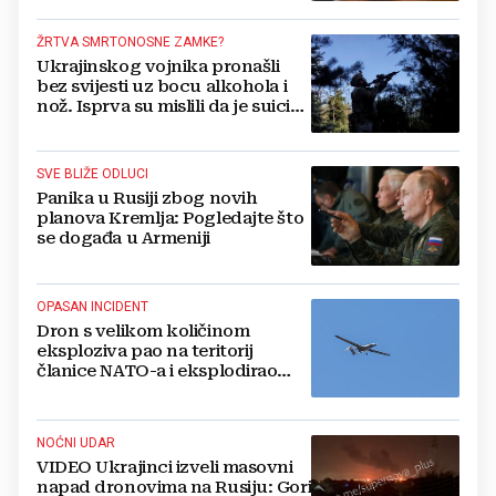
ŽRTVA SMRTONOSNE ZAMKE?
Ukrajinskog vojnika pronašli
bez svijesti uz bocu alkohola i
nož. Isprva su mislili da je suicid,
no otkrili su jezivu pozadinu
SVE BLIŽE ODLUCI
Panika u Rusiji zbog novih
planova Kremlja: Pogledajte što
se događa u Armeniji
OPASAN INCIDENT
Dron s velikom količinom
eksploziva pao na teritorij
članice NATO-a i eksplodirao
blizu plinovoda
NOĆNI UDAR
VIDEO Ukrajinci izveli masovni
napad dronovima na Rusiju: Gori