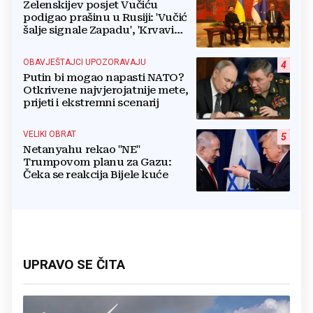
Zelenskijev posjet Vučiću
podigao prašinu u Rusiji: 'Vučić
šalje signale Zapadu', 'Krvavi
klaun otišao praznih ruku'
OBAVJEŠTAJCI UPOZORAVAJU
4
Putin bi mogao napasti NATO?
Otkrivene najvjerojatnije mete,
prijeti i ekstremni scenarij
VELIKI OBRAT
5
Netanyahu rekao "NE"
Trumpovom planu za Gazu:
Čeka se reakcija Bijele kuće
UPRAVO SE ČITA