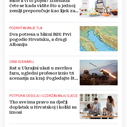
Biste li vi to pojeli? Iznenadit
ćete se kada vidite što u jednoj
zemlji preporučuje kao lijek za
vrućinu
PODRHTAVANJE TLA
Dva potresa u blizni BiH: Prvi
pogodio Hrvatsku, a drugi
Albaniju
CRNI SCENARIJ
Rat u Ukrajini ulazi u završnu
fazu, ugledni profesor iznio tri
scenarija za kraj: Pogledajte što
u tajnosti rade Nijemci
POTPORA ODGOJU I UZDRŽAVANJU DJECE
Tko sve ima pravo na dječji
doplatak u Hrvatskoj i koliki su
iznosi