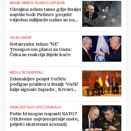
NEKAD SIMBOL RUSKOG USPJEHA
Ukrajina udara tamo gdje Rusiju
najviše boli: Putinov projekt
vrijedan milijarde našao se na
meti dronova
VELIKI OBRAT
Netanyahu rekao "NE"
Trumpovom planu za Gazu:
Čeka se reakcija Bijele kuće
MEDIJI SE RASPISALI
Zelenskijev posjet Vučiću
podigao prašinu u Rusiji: 'Vučić
šalje signale Zapadu', 'Krvavi
klaun otišao praznih ruku'
OBAVJEŠTAJCI UPOZORAVAJU
Putin bi mogao napasti NATO?
Otkrivene najvjerojatnije mete,
prijeti i ekstremni scenarij