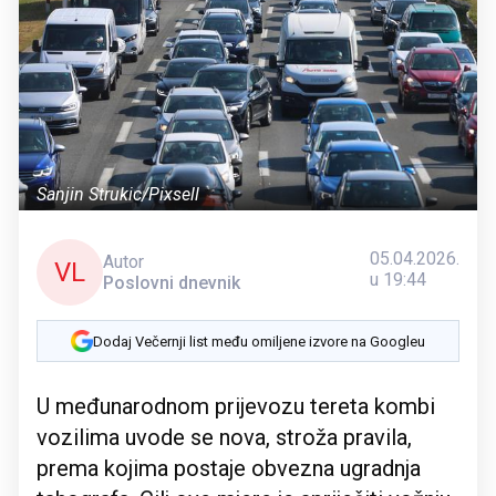
Sanjin Strukic/Pixsell
05.04.2026.
Autor
VL
u 19:44
Poslovni dnevnik
Dodaj Večernji list među omiljene izvore na Googleu
U međunarodnom prijevozu tereta kombi
vozilima uvode se nova, stroža pravila,
prema kojima postaje obvezna ugradnja