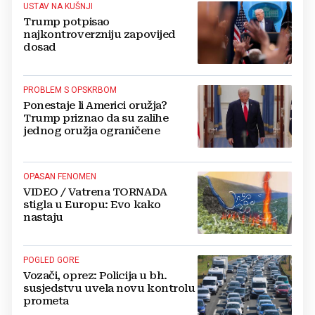
USTAV NA KUŠNJI
Trump potpisao
najkontroverzniju zapovijed
dosad
PROBLEM S OPSKRBOM
Ponestaje li Americi oružja?
Trump priznao da su zalihe
jednog oružja ograničene
OPASAN FENOMEN
VIDEO / Vatrena TORNADA
stigla u Europu: Evo kako
nastaju
POGLED GORE
Vozači, oprez: Policija u bh.
susjedstvu uvela novu kontrolu
prometa