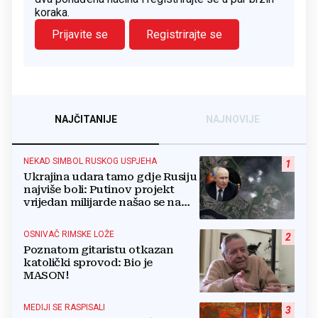
koraka.
Prijavite se
Registrirajte se
NAJČITANIJE
NAJNOVIJE
NEKAD SIMBOL RUSKOG USPJEHA
1
Ukrajina udara tamo gdje Rusiju
najviše boli: Putinov projekt
vrijedan milijarde našao se na
meti dronova
OSNIVAČ RIMSKE LOŽE
2
Poznatom gitaristu otkazan
katolički sprovod: Bio je
MASON!
MEDIJI SE RASPISALI
3