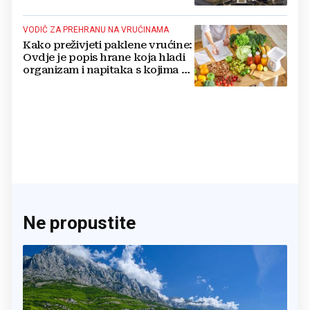
nuklearno oružje
VODIČ ZA PREHRANU NA VRUĆINAMA
Kako preživjeti paklene vrućine:
Ovdje je popis hrane koja hladi
organizam i napitaka s kojima si
činite 'medvjeđu uslugu'
Ne propustite