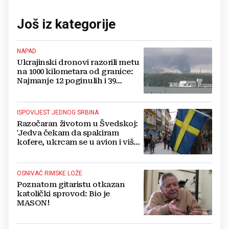
Još iz kategorije
NAPAD
Ukrajinski dronovi razorili metu
na 1000 kilometara od granice:
Najmanje 12 poginulih i 39
ozlijeđenih
ISPOVIJEST JEDNOG SRBINA
Razočaran životom u Švedskoj:
'Jedva čekam da spakiram
kofere, ukrcam se u avion i više
se nikada ne vratim'
OSNIVAČ RIMSKE LOŽE
Poznatom gitaristu otkazan
katolički sprovod: Bio je
MASON!