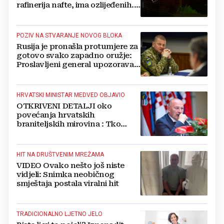
rafinerija nafte, ima ozlijeđenih.
Stižu snimke
POZIV NA STVARANJE NOVOG BLOKA
Rusija je pronašla protumjere za
gotovo svako zapadno oružje:
Proslavljeni general upozorava
NATO
HRVATSKI MINISTAR MEDVED OBJAVIO
OTKRIVENI DETALJI oko
povećanja hrvatskih
braniteljskih mirovina : Tko
dobiva, a tko ne
HIT NA DRUŠTVENIM MREŽAMA
VIDEO Ovako nešto još niste
vidjeli: Snimka neobičnog
smještaja postala viralni hit
TRADICIONALNO LJETNO JELO