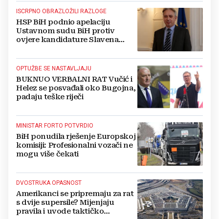
ISCRPNO OBRAZLOŽILI RAZLOGE
HSP BiH podnio apelaciju
Ustavnom sudu BiH protiv
ovjere kandidature Slavena
Kovačevića
OPTUŽBE SE NASTAVLJAJU
BUKNUO VERBALNI RAT Vučić i
Helez se posvađali oko Bugojna,
padaju teške riječi
MINISTAR FORTO POTVRDIO
BiH ponudila rješenje Europskoj
komisiji: Profesionalni vozači ne
mogu više čekati
DVOSTRUKA OPASNOST
Amerikanci se pripremaju za rat
s dvije supersile? Mijenjaju
pravila i uvode taktičko