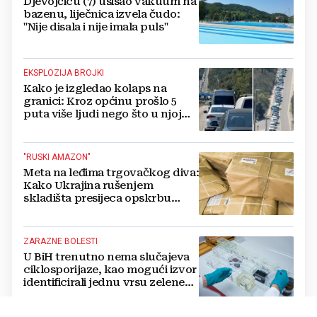
Djevojčicu (7) usisao vakuum na
bazenu, liječnica izvela čudo:
"Nije disala i nije imala puls"
EKSPLOZIJA BROJKI
Kako je izgledao kolaps na
granici: Kroz općinu prošlo 5
puta više ljudi nego što u njoj
živi, čekanja trajala po 15 sati!
"RUSKI AMAZON"
Meta na leđima trgovačkog diva:
Kako Ukrajina rušenjem
skladišta presijeca opskrbu
vojske i ruši financije Kremlja
ZARAZNE BOLESTI
U BiH trenutno nema slučajeva
ciklosporijaze, kao mogući izvor
identificirali jednu vrsu zelene
salate