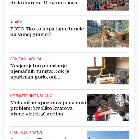
do kukuruza. U ovom kaosu
ostajem dan i bježim"
ALARM
FOTO Tko to kopa tajne tunele
na samoj granici?
ŠOK ZA VLASNIKA
Nevjerojatno ponašanje
njemačkih turista: Dok je
apartman gorio, oni
NAZDRAVLJALI
NE PAMTE NIŠTA SLIČNO
Mehaničari upozoravaju na novi
problem: 'Ovoliko kvarova
nismo vidjeli 50 godina'
U BH. SUSJEDSTVU