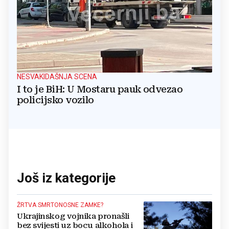
NESVAKIDAŠNJA SCENA
I to je BiH: U Mostaru pauk odvezao
policijsko vozilo
Još iz kategorije
ŽRTVA SMRTONOSNE ZAMKE?
Ukrajinskog vojnika pronašli
bez svijesti uz bocu alkohola i