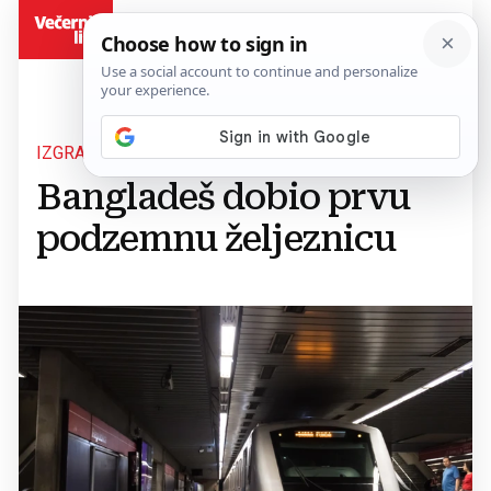
BiH
IZGRADNJA 21,26 KILOMETARA DUGE MREŽE
Bangladeš dobio prvu
podzemnu željeznicu