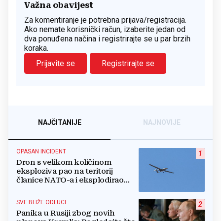
Važna obavijest
Za komentiranje je potrebna prijava/registracija.
Ako nemate korisnički račun, izaberite jedan od
dva ponuđena načina i registrirajte se u par brzih
koraka.
Prijavite se
Registrirajte se
NAJČITANIJE
NAJNOVIJE
OPASAN INCIDENT
1
Dron s velikom količinom
eksploziva pao na teritorij
članice NATO-a i eksplodirao
blizu plinovoda
SVE BLIŽE ODLUCI
2
Panika u Rusiji zbog novih