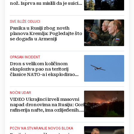
nož. Isprva su mislili da je suicid,
no otkrili su jezivu pozadinu
SVE BLIŽE ODLUCI
Panika u Rusiji zbog novih
planova Kremlja: Pogledajte što
se događa u Armeniji
OPASAN INCIDENT
Dron s velikom količinom
eksploziva pao na teritorij
članice NATO-a i eksplodirao
blizu plinovoda
NOĆNI UDAR
VIDEO Ukrajinci izveli masovni
napad dronovima na Rusiju: Gori
rafinerija nafte, ima ozlijeđenih.
Stižu snimke
POZIV NA STVARANJE NOVOG BLOKA