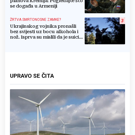
planova Kremlja: Pogledajte što
se događa u Armeniji
ŽRTVA SMRTONOSNE ZAMKE?
3
Ukrajinskog vojnika pronašli
bez svijesti uz bocu alkohola i
nož. Isprva su mislili da je suicid,
no otkrili su jezivu pozadinu
UPRAVO SE ČITA