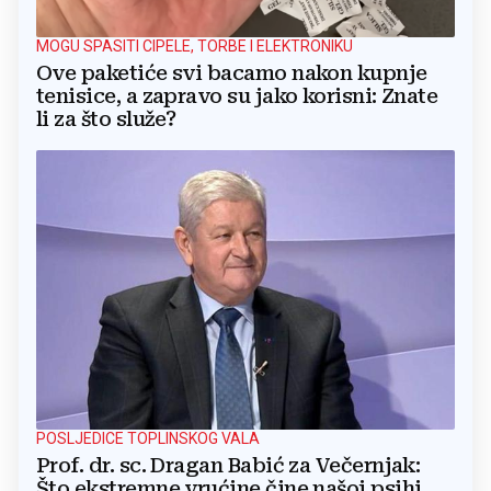
MOGU SPASITI CIPELE, TORBE I ELEKTRONIKU
Ove paketiće svi bacamo nakon kupnje
tenisice, a zapravo su jako korisni: Znate
li za što služe?
POSLJEDICE TOPLINSKOG VALA
Prof. dr. sc. Dragan Babić za Večernjak:
Što ekstremne vrućine čine našoj psihi,