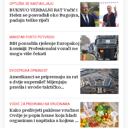
OPTUŽBE SE NASTAVLJAJU
BUKNUO VERBALNI RAT Vučić i
Helez se posvađali oko Bugojna,
padaju teške riječi
MINISTAR FORTO POTVRDIO
BiH ponudila rješenje Europskoj
komisiji: Profesionalni vozači ne
mogu više čekati
DVOSTRUKA OPASNOST
Amerikanci se pripremaju za rat
s dvije supersile? Mijenjaju
pravila i uvode taktičko
nuklearno oružje
VODIČ ZA PREHRANU NA VRUĆINAMA
Kako preživjeti paklene vrućine:
Ovdje je popis hrane koja hladi
organizam i napitaka s kojima si
činite 'medvjeđu uslugu'