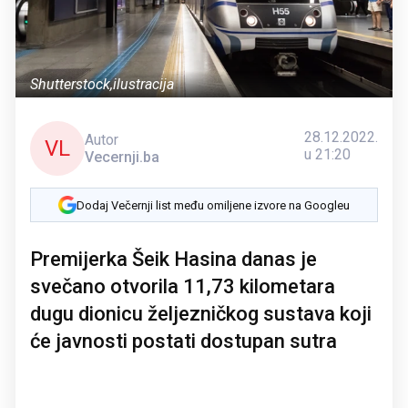
Shutterstock,ilustracija
28.12.2022.
Autor
VL
u 21:20
Vecernji.ba
Dodaj Večernji list među omiljene izvore na Googleu
Premijerka Šeik Hasina danas je
svečano otvorila 11,73 kilometara
dugu dionicu željezničkog sustava koji
će javnosti postati dostupan sutra