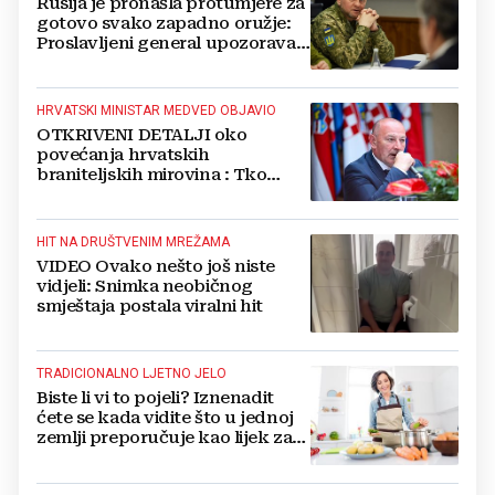
Rusija je pronašla protumjere za
gotovo svako zapadno oružje:
Proslavljeni general upozorava
NATO
HRVATSKI MINISTAR MEDVED OBJAVIO
OTKRIVENI DETALJI oko
povećanja hrvatskih
braniteljskih mirovina : Tko
dobiva, a tko ne
HIT NA DRUŠTVENIM MREŽAMA
VIDEO Ovako nešto još niste
vidjeli: Snimka neobičnog
smještaja postala viralni hit
TRADICIONALNO LJETNO JELO
Biste li vi to pojeli? Iznenadit
ćete se kada vidite što u jednoj
zemlji preporučuje kao lijek za
vrućinu