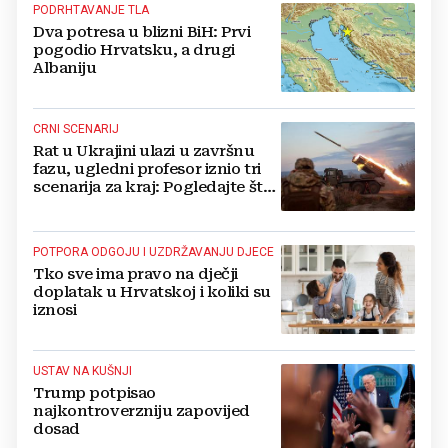
PODRHTAVANJE TLA
Dva potresa u blizni BiH: Prvi
pogodio Hrvatsku, a drugi
Albaniju
CRNI SCENARIJ
Rat u Ukrajini ulazi u završnu
fazu, ugledni profesor iznio tri
scenarija za kraj: Pogledajte što
u tajnosti rade Nijemci
POTPORA ODGOJU I UZDRŽAVANJU DJECE
Tko sve ima pravo na dječji
doplatak u Hrvatskoj i koliki su
iznosi
USTAV NA KUŠNJI
Trump potpisao
najkontroverzniju zapovijed
dosad