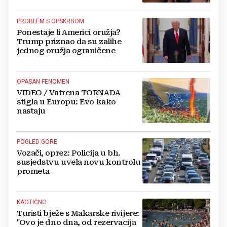
PROBLEM S OPSKRBOM
Ponestaje li Americi oružja?
Trump priznao da su zalihe
jednog oružja ograničene
OPASAN FENOMEN
VIDEO / Vatrena TORNADA
stigla u Europu: Evo kako
nastaju
POGLED GORE
Vozači, oprez: Policija u bh.
susjedstvu uvela novu kontrolu
prometa
KAOTIČNO
Turisti bježe s Makarske rivijere:
"Ovo je dno dna, od rezervacija