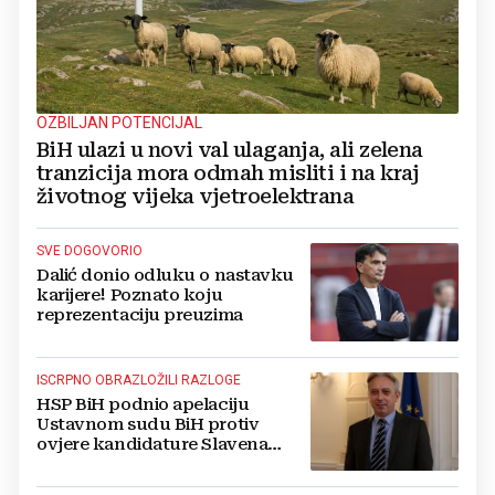
OZBILJAN POTENCIJAL
BiH ulazi u novi val ulaganja, ali zelena
tranzicija mora odmah misliti i na kraj
životnog vijeka vjetroelektrana
SVE DOGOVORIO
Dalić donio odluku o nastavku
karijere! Poznato koju
reprezentaciju preuzima
ISCRPNO OBRAZLOŽILI RAZLOGE
HSP BiH podnio apelaciju
Ustavnom sudu BiH protiv
ovjere kandidature Slavena
Kovačevića