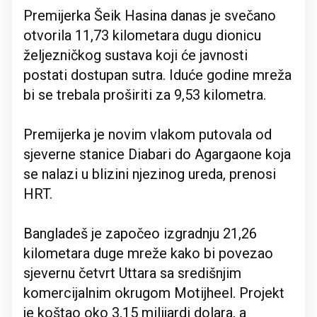
Premijerka Šeik Hasina danas je svečano
otvorila 11,73 kilometara dugu dionicu
željezničkog sustava koji će javnosti
postati dostupan sutra. Iduće godine mreža
bi se trebala proširiti za 9,53 kilometra.
Premijerka je novim vlakom putovala od
sjeverne stanice Diabari do Agargaone koja
se nalazi u blizini njezinog ureda, prenosi
HRT.
Bangladeš je započeo izgradnju 21,26
kilometara duge mreže kako bi povezao
sjevernu četvrt Uttara sa središnjim
komercijalnim okrugom Motijheel. Projekt
je koštao oko 3,15 milijardi dolara, a