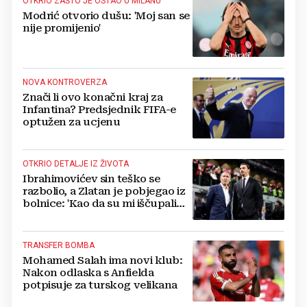
OTKRIO ZAŠTO JE OSTAO U MILANU
Modrić otvorio dušu: 'Moj san se
nije promijenio'
NOVA KONTROVERZA
Znači li ovo konačni kraj za
Infantina? Predsjednik FIFA-e
optužen za ucjenu
OTKRIO DETALJE IZ ŽIVOTA
Ibrahimovićev sin teško se
razbolio, a Zlatan je pobjegao iz
bolnice: 'Kao da su mi iščupali
srce'
TRANSFER BOMBA
Mohamed Salah ima novi klub:
Nakon odlaska s Anfielda
potpisuje za turskog velikana