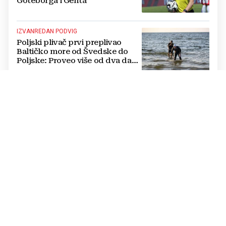
Göteborga i Genta
IZVANREDAN PODVIG
Poljski plivač prvi preplivao
Baltičko more od Švedske do
Poljske: Proveo više od dva dana
u vodi
NATJECANJE U CIMU
Nastavljena uzbuđenja na Ligi
mjesnih zajednica grada
Mostara
TRAGEDIJA U BORILAČKOM SPORTU
Preminuo MMA borac u 34.
godini, pronađen mrtav u svom
domu
OŽIVLJEN PROJEKT IZ 2017. GODINE
UEFA-in odgovor Infantinu.