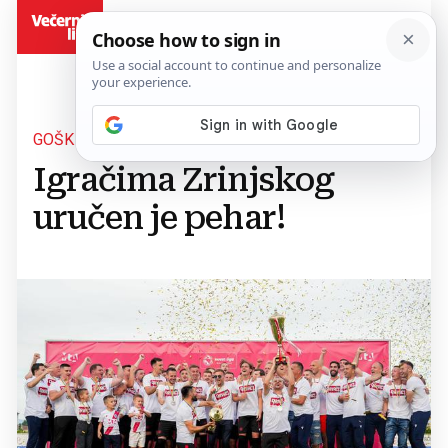
BiH
GOŠK SLAVIO S 3:2
Igračima Zrinjskog
uručen je pehar!