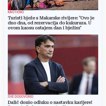
KAOTIČNO
Turisti bježe s Makarske rivijere: "Ovo je
dno dna, od rezervacija do kukuruza. U
ovom kaosu ostajem dan i bježim"
SVE DOGOVORIO
Dalić donio odluku o nastavku karijere!