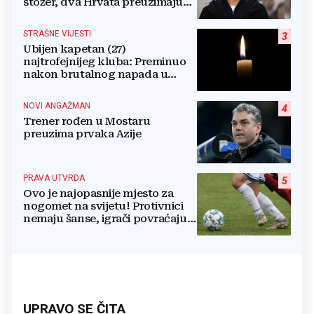
stožer, dva Hrvata preuzimaju
druge ključne funkcije
STRAŠNE VIJESTI
3
Ubijen kapetan (27)
najtrofejnijeg kluba: Preminuo
nakon brutalnog napada u
blizini svoje kuće
NOVI ANGAŽMAN
4
Trener rođen u Mostaru
preuzima prvaka Azije
PRAVA UTVRDA
5
Ovo je najopasnije mjesto za
nogomet na svijetu! Protivnici
nemaju šanse, igrači povraćaju,
bore za zrak...
UPRAVO SE ČITA