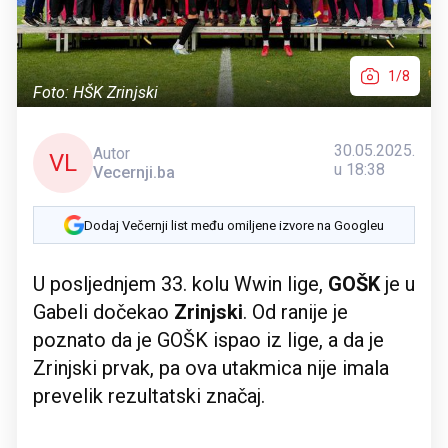
1/8
Foto: HŠK Zrinjski
30.05.2025.
Autor
VL
u 18:38
Vecernji.ba
Dodaj Večernji list među omiljene izvore na Googleu
U posljednjem 33. kolu Wwin lige,
GOŠK
je u
Gabeli dočekao
Zrinjski
. Od ranije je
poznato da je GOŠK ispao iz lige, a da je
Zrinjski prvak, pa ova utakmica nije imala
prevelik rezultatski značaj.