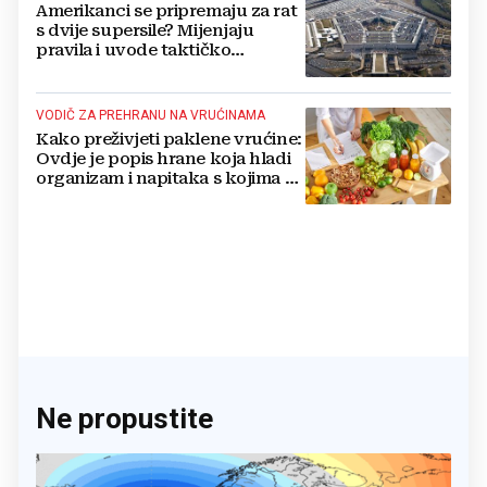
Amerikanci se pripremaju za rat
s dvije supersile? Mijenjaju
pravila i uvode taktičko
nuklearno oružje
VODIČ ZA PREHRANU NA VRUĆINAMA
Kako preživjeti paklene vrućine:
Ovdje je popis hrane koja hladi
organizam i napitaka s kojima si
činite 'medvjeđu uslugu'
Ne propustite