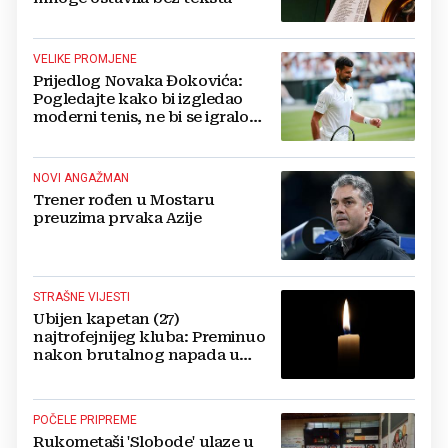
VELIKE PROMJENE
Prijedlog Novaka Đokovića:
Pogledajte kako bi izgledao
moderni tenis, ne bi se igralo
dulje od dva sata
NOVI ANGAŽMAN
Trener rođen u Mostaru
preuzima prvaka Azije
STRAŠNE VIJESTI
Ubijen kapetan (27)
najtrofejnijeg kluba: Preminuo
nakon brutalnog napada u
blizini svoje kuće
POČELE PRIPREME
Rukometaši 'Slobode' ulaze u