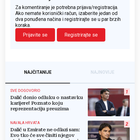
Za komentiranje je potrebna prijava/registracija.
Ako nemate korisnički račun, izaberite jedan od
dva ponuđena načina i registrirajte se u par brzih
koraka.
Prijavite se
Registrirajte se
NAJČITANIJE
NAJNOVIJE
SVE DOGOVORIO
1
Dalić donio odluku o nastavku
karijere! Poznato koju
reprezentaciju preuzima
NAVALA HRVATA
2
Dalić u Emirate ne odlazi sam:
Evo tko će sve činiti njegov