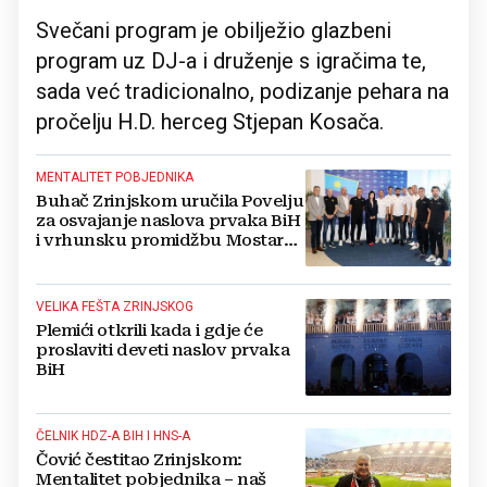
Svečani program je obilježio glazbeni
program uz DJ-a i druženje s igračima te,
sada već tradicionalno, podizanje pehara na
pročelju H.D. herceg Stjepan Kosača.
MENTALITET POBJEDNIKA
Buhač Zrinjskom uručila Povelju
za osvajanje naslova prvaka BiH
i vrhunsku promidžbu Mostara i
HNŽ-a
VELIKA FEŠTA ZRINJSKOG
Plemići otkrili kada i gdje će
proslaviti deveti naslov prvaka
BiH
ČELNIK HDZ-A BIH I HNS-A
Čović čestitao Zrinjskom:
Mentalitet pobjednika – naš