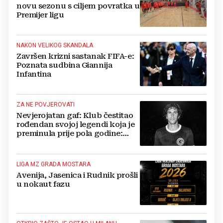
novu sezonu s ciljem povratka u
Premijer ligu
NAKON VELIKOG SKANDALA
Završen krizni sastanak FIFA-e:
Poznata sudbina Giannija
Infantina
ZA NE POVJEROVATI
Nevjerojatan gaf: Klub čestitao
rođendan svojoj legendi koja je
preminula prije pola godine:
'Neka ovaj novi ciklus...'
LIGA MZ GRADA MOSTARA
Avenija, Jasenica i Rudnik prošli
u nokaut fazu