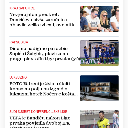
KRAJ SAPUNICE
Nevjerojatan preokret:
Dončićeva bivša zaručnica
objavila velike vijesti, ovo nitko
nije očekivao!
RAPSODIJA
Dinamo nadigrao pa razbio
Sopića i Žalgiris, plavi su na
pragu play-offa Lige prvaka (5:0)
LUKSUZNO
FOTO Vatreni je živio u štali i
kopao na polju pa izgradio
luksuzni hotel: Noćenje košta
1200 eura
SUDI SUSRET KONFERENCIJSKE LIGE
UEFA je Bandiću nakon Lige
prvaka povjerila dvoboj IFK