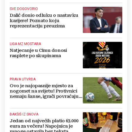
SVE DOGOVORIO
Dalić donio odluku o nastavku
karijere! Poznato koju
reprezentaciju preuzima
LIGA MZ MOSTARA
Natjecanje u Cimu donosi
rasplete po skupinama
PRAVA UTVRDA
Ovo je najopasnije mjesto za
nogomet na svijetu! Protivnici
nemaju šanse, igrači povraćaju,
bore za zrak...
BAKŠIŠ IZ SNOVA
Jedan od najvećih platio 63.000
eura za večeru! Napojnica je
mnoge ostavila bez teksta