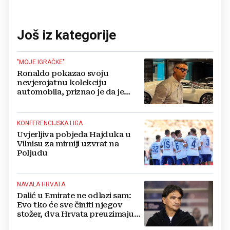
Još iz kategorije
"MOJE IGRAČKE"
Ronaldo pokazao svoju
nevjerojatnu kolekciju
automobila, priznao je da je
prestao brojiti koliko ih ima!
KONFERENCIJSKA LIGA
Uvjerljiva pobjeda Hajduka u
Vilnisu za mirniji uzvrat na
Poljudu
NAVALA HRVATA
Dalić u Emirate ne odlazi sam:
Evo tko će sve činiti njegov
stožer, dva Hrvata preuzimaju
druge ključne funkcije