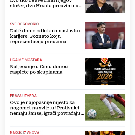
Evo tko će sve činiti njegov
stožer, dva Hrvata preuzimaju
druge ključne funkcije
SVE DOGOVORIO
Dalić donio odluku o nastavku
karijere! Poznato koju
reprezentaciju preuzima
LIGA MZ MOSTARA
Natjecanje u Cimu donosi
rasplete po skupinama
PRAVA UTVRDA
Ovo je najopasnije mjesto za
nogomet na svijetu! Protivnici
nemaju šanse, igrači povraćaju,
bore za zrak...
BAKŠIŠ IZ SNOVA