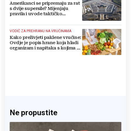
Amerikanci se pripremaju za rat
s dvije supersile? Mijenjaju
pravila i uvode taktičko
nuklearno oružje
VODIČ ZA PREHRANU NA VRUĆINAMA
Kako preživjeti paklene vrućine:
Ovdje je popis hrane koja hladi
organizam i napitaka s kojima si
činite 'medvjeđu uslugu'
Ne propustite