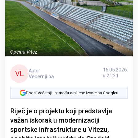
Općina Vitez
15.05.2026.
Autor
VL
u 21:21
Vecernji.ba
Dodaj Večernji list među omiljene izvore na Googleu
Riječ je o projektu koji predstavlja
važan iskorak u modernizaciji
sportske infrastrukture u Vitezu,