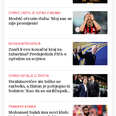
OTKRIO ZAŠTO JE OSTAO U MILANU
Modrić otvorio dušu: 'Moj san se
nije promijenio'
NOVA KONTROVERZA
Znači li ovo konačni kraj za
Infantina? Predsjednik FIFA-e
optužen za ucjenu
OTKRIO DETALJE IZ ŽIVOTA
Ibrahimovićev sin teško se
razbolio, a Zlatan je pobjegao iz
bolnice: 'Kao da su mi iščupali
srce'
TRANSFER BOMBA
Mohamed Salah ima novi klub: