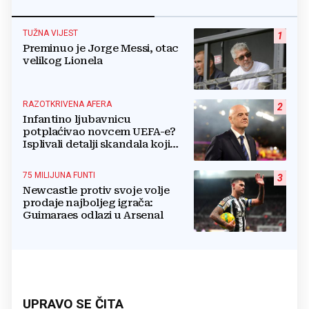
TUŽNA VIJEST
1
Preminuo je Jorge Messi, otac
velikog Lionela
RAZOTKRIVENA AFERA
2
Infantino ljubavnicu
potplaćivao novcem UEFA-e?
Isplivali detalji skandala koji
potresa FIFA-u
75 MILIJUNA FUNTI
3
Newcastle protiv svoje volje
prodaje najboljeg igrača:
Guimaraes odlazi u Arsenal
UPRAVO SE ČITA