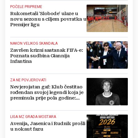
POČELE PRIPREME
Rukometaši 'Slobode' ulaze u
novu sezonu s ciljem povratka u
Premijer ligu
NAKON VELIKOG SKANDALA
Završen krizni sastanak FIFA-e:
Poznata sudbina Giannija
Infantina
ZA NE POVJEROVATI
Nevjerojatan gaf: Klub čestitao
rođendan svojoj legendi koja je
preminula prije pola godine:
'Neka ovaj novi ciklus...'
LIGA MZ GRADA MOSTARA
Avenija, Jasenica i Rudnik prošli
u nokaut fazu