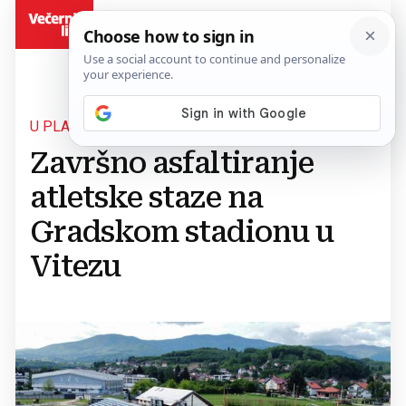
BiH
U PLANU I DRUGA FAZA
Završno asfaltiranje
atletske staze na
Gradskom stadionu u
Vitezu