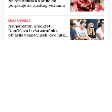
Nakon odlaska s Anfielda
potpisuje za turskog velikana
KRAJ SAPUNICE
Nevjerojatan preokret:
Dončićeva bivša zaručnica
objavila velike vijesti, ovo nitko
nije očekivao!
RAPSODIJA
Dinamo nadigrao pa razbio
Sopića i Žalgiris, plavi su na
pragu play-offa Lige prvaka (5:0)
LUKSUZNO
FOTO Vatreni je živio u štali i
kopao na polju pa izgradio
luksuzni hotel: Noćenje košta
1200 eura
SUDI SUSRET KONFERENCIJSKE LIGE