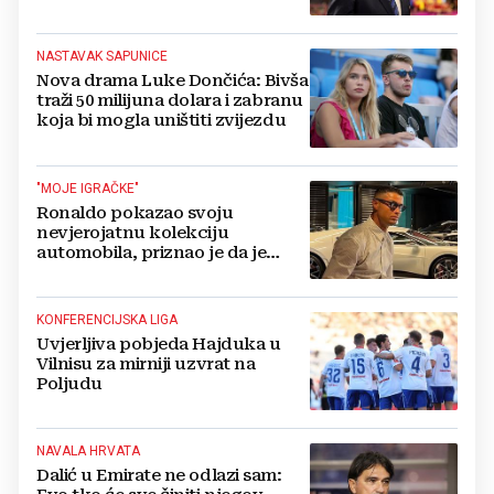
potresa FIFA-u
NASTAVAK SAPUNICE
Nova drama Luke Dončića: Bivša
traži 50 milijuna dolara i zabranu
koja bi mogla uništiti zvijezdu
"MOJE IGRAČKE"
Ronaldo pokazao svoju
nevjerojatnu kolekciju
automobila, priznao je da je
prestao brojiti koliko ih ima!
KONFERENCIJSKA LIGA
Uvjerljiva pobjeda Hajduka u
Vilnisu za mirniji uzvrat na
Poljudu
NAVALA HRVATA
Dalić u Emirate ne odlazi sam: