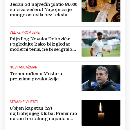
Jedan od najvećih platio 63.000
eura za večeru! Napojnica je
mnoge ostavila bez teksta
VELIKE PROMJENE
Prijedlog Novaka Đokovića:
Pogledajte kako bi izgledao
moderni tenis, ne bi se igralo
dulje od dva sata
NOVI ANGAŽMAN
Trener rođen u Mostaru
preuzima prvaka Azije
STRAŠNE VIJESTI
Ubijen kapetan (27)
najtrofejnijeg kluba: Preminuo
nakon brutalnog napada u
blizini svoje kuće