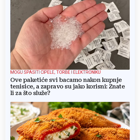
MOGU SPASITI CIPELE, TORBE I ELEKTRONIKU
Ove paketiće svi bacamo nakon kupnje
tenisice, a zapravo su jako korisni: Znate
li za što služe?