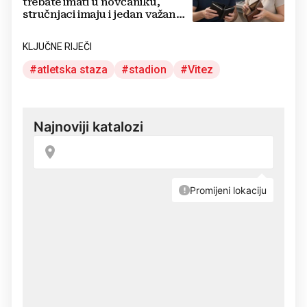
trebate imati u novčaniku,
stručnjaci imaju i jedan važan
savjet
KLJUČNE RIJEČI
atletska staza
stadion
Vitez