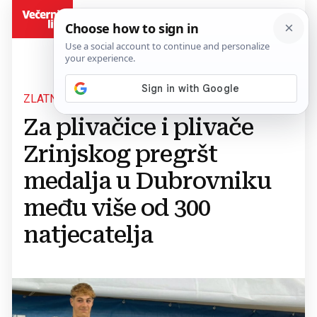
BiH
ZLATNI ORLANDO 2026
Za plivačice i plivače
Zrinjskog pregršt
medalja u Dubrovniku
među više od 300
natjecatelja