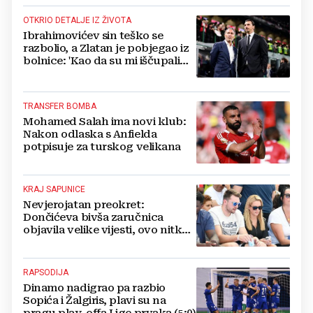
OTKRIO DETALJE IZ ŽIVOTA
Ibrahimovićev sin teško se
razbolio, a Zlatan je pobjegao iz
bolnice: 'Kao da su mi iščupali
srce'
TRANSFER BOMBA
Mohamed Salah ima novi klub:
Nakon odlaska s Anfielda
potpisuje za turskog velikana
KRAJ SAPUNICE
Nevjerojatan preokret:
Dončićeva bivša zaručnica
objavila velike vijesti, ovo nitko
nije očekivao!
RAPSODIJA
Dinamo nadigrao pa razbio
Sopića i Žalgiris, plavi su na