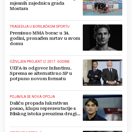
mjesnih zajednica grada
Mostara
TRAGEDIJA U BORILAČKOM SPORTU
Preminuo MMA borac u 34.
godini, pronađen mrtav u svom
domu
OŽIVLJEN PROJEKT IZ 2017. GODINE
UEFA-in odgovor Infantinu.
Sprema se alternativno SP u
potpuno novom formatu
POJAVILA SE NOVA OPCIJA
Daliću propada lukrativan
posao, klupu reprezentacije s
Bliskog istoka preuzima drugi
Hrvat?