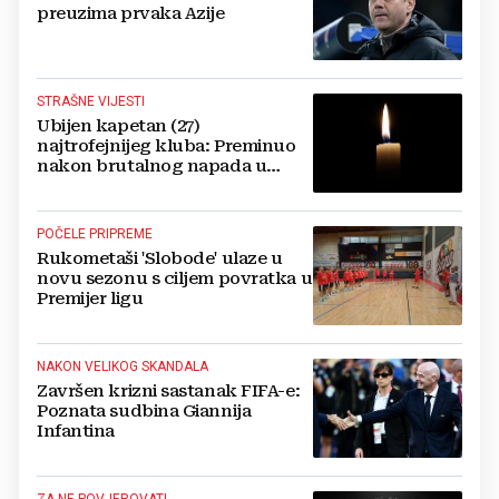
preuzima prvaka Azije
STRAŠNE VIJESTI
Ubijen kapetan (27)
najtrofejnijeg kluba: Preminuo
nakon brutalnog napada u
blizini svoje kuće
POČELE PRIPREME
Rukometaši 'Slobode' ulaze u
novu sezonu s ciljem povratka u
Premijer ligu
NAKON VELIKOG SKANDALA
Završen krizni sastanak FIFA-e:
Poznata sudbina Giannija
Infantina