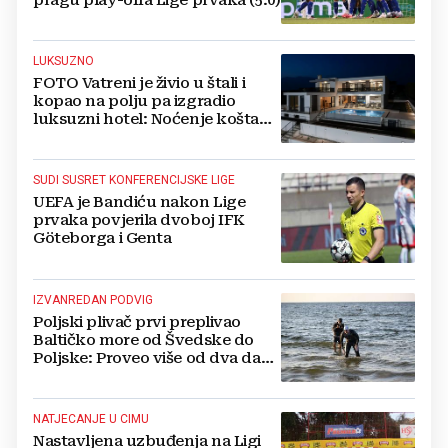
pragu play-offa Lige prvaka (5:0)
LUKSUZNO
FOTO Vatreni je živio u štali i
kopao na polju pa izgradio
luksuzni hotel: Noćenje košta
1200 eura
SUDI SUSRET KONFERENCIJSKE LIGE
UEFA je Bandiću nakon Lige
prvaka povjerila dvoboj IFK
Göteborga i Genta
IZVANREDAN PODVIG
Poljski plivač prvi preplivao
Baltičko more od Švedske do
Poljske: Proveo više od dva dana
u vodi
NATJECANJE U CIMU
Nastavljena uzbuđenja na Ligi