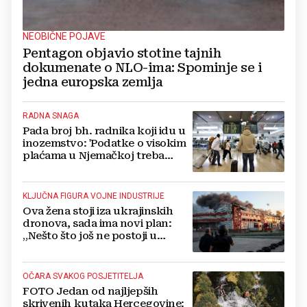
NEOBIČNE POJAVE
Pentagon objavio stotine tajnih
dokumenate o NLO-ima: Spominje se i
jedna europska zemlja
RADNA SNAGA
Pada broj bh. radnika koji idu u
inozemstvo: 'Podatke o visokim
plaćama u Njemačkoj treba
gledati s rezervom'
KLJUČNA FIGURA VOJNE INDUSTRIJE
Ova žena stoji iza ukrajinskih
dronova, sada ima novi plan:
„Nešto što još ne postoji u
svijetu“
OČARA SVAKOG POSJETITELJA
FOTO Jedan od najljepših
skrivenih kutaka Hercegovine: