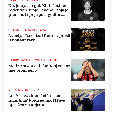
ZA NE POVJEROVATI
Nevjerojatan gaf: Klub čestitao
rođendan svojoj legendi koja je
preminula prije pola godine:
'Neka ovaj novi ciklus...'
LIGA MZ GRADA MOSTARA
Avenija, Jasenica i Rudnik prošli
u nokaut fazu
OTKRIO ZAŠTO JE OSTAO U MILANU
Modrić otvorio dušu: 'Moj san se
nije promijenio'
NOVA KONTROVERZA
Znači li ovo konačni kraj za
Infantina? Predsjednik FIFA-e
optužen za ucjenu