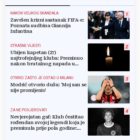
NAKON VELIKOG SKANDALA
1
Završen krizni sastanak FIFA-e:
Poznata sudbina Giannija
Infantina
STRAŠNE VIJESTI
2
Ubijen kapetan (27)
najtrofejnijeg kluba: Preminuo
nakon brutalnog napada u
blizini svoje kuće
OTKRIO ZAŠTO JE OSTAO U MILANU
3
Modrić otvorio dušu: 'Moj san se
nije promijenio'
ZA NE POVJEROVATI
4
Nevjerojatan gaf: Klub čestitao
rođendan svojoj legendi koja je
preminula prije pola godine:
'Neka ovaj novi ciklus...'