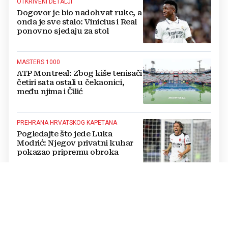
OTKRIVENI DETALJI
Dogovor je bio nadohvat ruke, a
onda je sve stalo: Vinicius i Real
ponovno sjedaju za stol
MASTERS 1000
ATP Montreal: Zbog kiše tenisači
četiri sata ostali u čekaonici,
među njima i Čilić
PREHRANA HRVATSKOG KAPETANA
Pogledajte što jede Luka
Modrić: Njegov privatni kuhar
pokazao pripremu obroka
RAMSAY HUNTOV SINDROM
VIDEO Bivšem nogometašu
dijagnosticirali bolest zbog koje
nije mogao pričati, sada se vraća
nakon teške bolesti