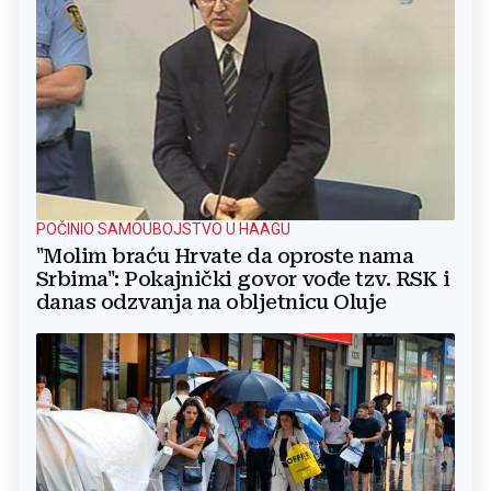
POČINIO SAMOUBOJSTVO U HAAGU
"Molim braću Hrvate da oproste nama
Srbima": Pokajnički govor vođe tzv. RSK i
danas odzvanja na obljetnicu Oluje