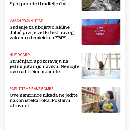
Spoj prirode i tradicije čini
Koćušu jedinstvenom
destinacijom
VAŽAN PRAVNI TEST
Suđenje za ubojstvo Aldine
Jahić prvi je veliki test novog
zakona o femicidu u FBiH
NIJE DOBRO
Stručnjaci upozoravaju na
jednu jutarnju naviku: Nemojte
ovo raditi čim ustanete
POPUT TEMPIRANE BOMBE
Ove namirnice nikada ne jedite
nakon isteka roka: Postanu
otrovne!