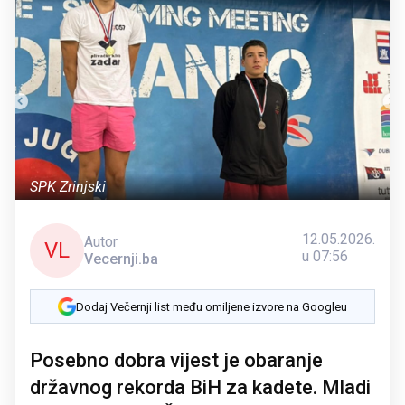
SPK Zrinjski
12.05.2026.
Autor
VL
u 07:56
Vecernji.ba
Dodaj Večernji list među omiljene izvore na Googleu
Posebno dobra vijest je obaranje
državnog rekorda BiH za kadete. Mladi