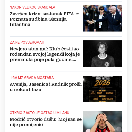
NAKON VELIKOG SKANDALA
Završen krizni sastanak FIFA-e:
Poznata sudbina Giannija
Infantina
ZA NE POVJEROVATI
Nevjerojatan gaf: Klub čestitao
rođendan svojoj legendi koja je
preminula prije pola godine:
'Neka ovaj novi ciklus...'
LIGA MZ GRADA MOSTARA
Avenija, Jasenica i Rudnik prošli
u nokaut fazu
OTKRIO ZAŠTO JE OSTAO U MILANU
Modrić otvorio dušu: 'Moj san se
nije promijenio'