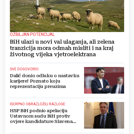
OZBILJAN POTENCIJAL
BiH ulazi u novi val ulaganja, ali zelena
tranzicija mora odmah misliti i na kraj
životnog vijeka vjetroelektrana
SVE DOGOVORIO
Dalić donio odluku o nastavku
karijere! Poznato koju
reprezentaciju preuzima
ISCRPNO OBRAZLOŽILI RAZLOGE
HSP BiH podnio apelaciju
Ustavnom sudu BiH protiv
ovjere kandidature Slavena
Kovačevića