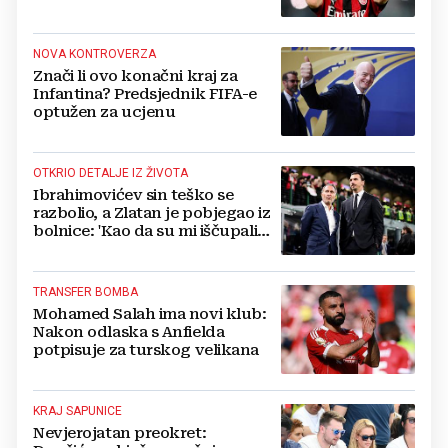
NOVA KONTROVERZA
Znači li ovo konačni kraj za
Infantina? Predsjednik FIFA-e
optužen za ucjenu
OTKRIO DETALJE IZ ŽIVOTA
Ibrahimovićev sin teško se
razbolio, a Zlatan je pobjegao iz
bolnice: 'Kao da su mi iščupali
srce'
TRANSFER BOMBA
Mohamed Salah ima novi klub:
Nakon odlaska s Anfielda
potpisuje za turskog velikana
KRAJ SAPUNICE
Nevjerojatan preokret: