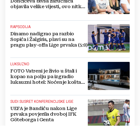
Dončićeva bivša zaručnica
objavila velike vijesti, ovo nitko
nije očekivao!
RAPSODIJA
Dinamo nadigrao pa razbio
Sopića i Žalgiris, plavi su na
pragu play-offa Lige prvaka (5:0)
LUKSUZNO
FOTO Vatreni je živio u štali i
kopao na polju pa izgradio
luksuzni hotel: Noćenje košta
1200 eura
SUDI SUSRET KONFERENCIJSKE LIGE
UEFA je Bandiću nakon Lige
prvaka povjerila dvoboj IFK
Göteborga i Genta
IZVANREDAN PODVIG