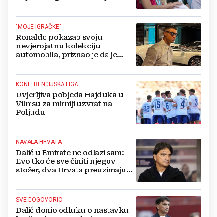
"MOJE IGRAČKE"
Ronaldo pokazao svoju
nevjerojatnu kolekciju
automobila, priznao je da je
prestao brojiti koliko ih ima!
KONFERENCIJSKA LIGA
Uvjerljiva pobjeda Hajduka u
Vilnisu za mirniji uzvrat na
Poljudu
NAVALA HRVATA
Dalić u Emirate ne odlazi sam:
Evo tko će sve činiti njegov
stožer, dva Hrvata preuzimaju
druge ključne funkcije
SVE DOGOVORIO
Dalić donio odluku o nastavku