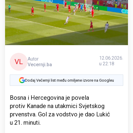
12.06.2026.
Autor
VL
u 22:18
Vecernji.ba
Dodaj Večernji list među omiljene izvore na Googleu
Bosna i Hercegovina je povela
protiv Kanade na utakmici Svjetskog
prvenstva. Gol za vodstvo je dao Lukić
u 21. minuti.