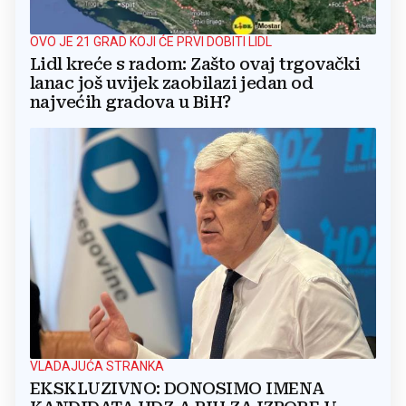
OVO JE 21 GRAD KOJI ĆE PRVI DOBITI LIDL
Lidl kreće s radom: Zašto ovaj trgovački
lanac još uvijek zaobilazi jedan od
najvećih gradova u BiH?
VLADAJUĆA STRANKA
EKSKLUZIVNO: DONOSIMO IMENA