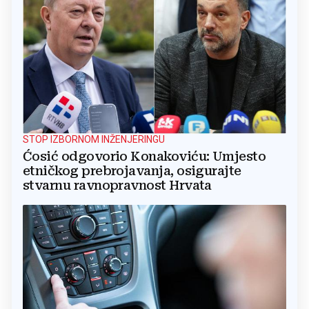
STOP IZBORNOM INŽENJERINGU
Ćosić odgovorio Konakoviću: Umjesto
etničkog prebrojavanja, osigurajte
stvarnu ravnopravnost Hrvata