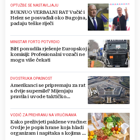
OPTUŽBE SE NASTAVLJAJU
BUKNUO VERBALNI RAT Vučić i
Helez se posvađali oko Bugojna,
padaju teške riječi
MINISTAR FORTO POTVRDIO
BiH ponudila rješenje Europskoj
komisiji: Profesionalni vozači ne
mogu više čekati
DVOSTRUKA OPASNOST
Amerikanci se pripremaju za rat
s dvije supersile? Mijenjaju
pravila i uvode taktičko
nuklearno oružje
VODIČ ZA PREHRANU NA VRUĆINAMA
Kako preživjeti paklene vrućine:
Ovdje je popis hrane koja hladi
organizam i napitaka s kojima si
činite 'medvjeđu uslugu'