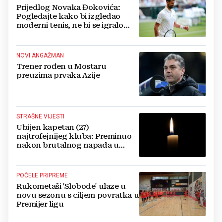
Prijedlog Novaka Đokovića:
Pogledajte kako bi izgledao
moderni tenis, ne bi se igralo
dulje od dva sata
NOVI ANGAŽMAN
Trener rođen u Mostaru
preuzima prvaka Azije
STRAŠNE VIJESTI
Ubijen kapetan (27)
najtrofejnijeg kluba: Preminuo
nakon brutalnog napada u
blizini svoje kuće
POČELE PRIPREME
Rukometaši 'Slobode' ulaze u
novu sezonu s ciljem povratka u
Premijer ligu