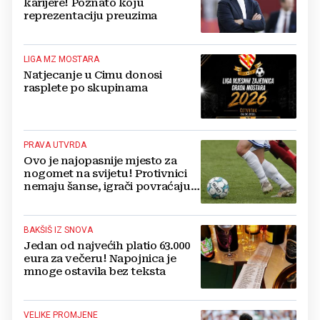
karijere! Poznato koju
reprezentaciju preuzima
LIGA MZ MOSTARA
Natjecanje u Cimu donosi
rasplete po skupinama
PRAVA UTVRDA
Ovo je najopasnije mjesto za
nogomet na svijetu! Protivnici
nemaju šanse, igrači povraćaju,
bore za zrak...
BAKŠIŠ IZ SNOVA
Jedan od najvećih platio 63.000
eura za večeru! Napojnica je
mnoge ostavila bez teksta
VELIKE PROMJENE