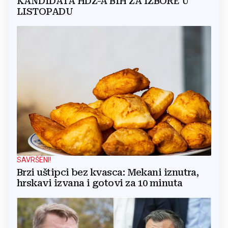
KANDIDATA HDZ-A BIH ZA IZBORE U
LISTOPADU
SAVRŠENI!
Brzi uštipci bez kvasca: Mekani iznutra,
hrskavi izvana i gotovi za 10 minuta