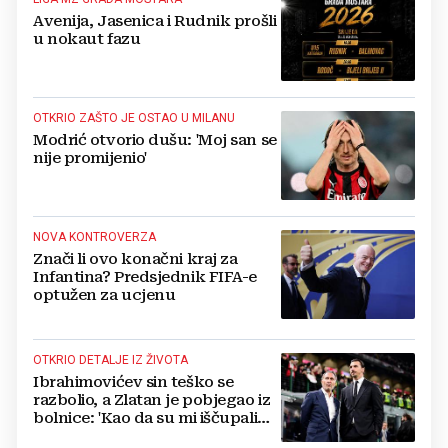
Avenija, Jasenica i Rudnik prošli
u nokaut fazu
OTKRIO ZAŠTO JE OSTAO U MILANU
Modrić otvorio dušu: 'Moj san se
nije promijenio'
NOVA KONTROVERZA
Znači li ovo konačni kraj za
Infantina? Predsjednik FIFA-e
optužen za ucjenu
OTKRIO DETALJE IZ ŽIVOTA
Ibrahimovićev sin teško se
razbolio, a Zlatan je pobjegao iz
bolnice: 'Kao da su mi iščupali
srce'