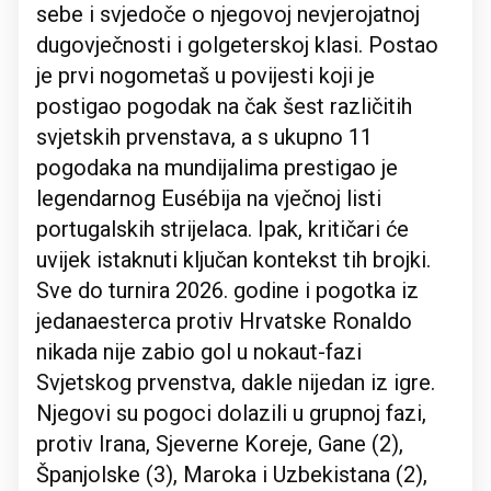
sebe i svjedoče o njegovoj nevjerojatnoj
dugovječnosti i golgeterskoj klasi. Postao
je prvi nogometaš u povijesti koji je
postigao pogodak na čak šest različitih
svjetskih prvenstava, a s ukupno 11
pogodaka na mundijalima prestigao je
legendarnog Eusébija na vječnoj listi
portugalskih strijelaca. Ipak, kritičari će
uvijek istaknuti ključan kontekst tih brojki.
Sve do turnira 2026. godine i pogotka iz
jedanaesterca protiv Hrvatske Ronaldo
nikada nije zabio gol u nokaut-fazi
Svjetskog prvenstva, dakle nijedan iz igre.
Njegovi su pogoci dolazili u grupnoj fazi,
protiv Irana, Sjeverne Koreje, Gane (2),
Španjolske (3), Maroka i Uzbekistana (2),