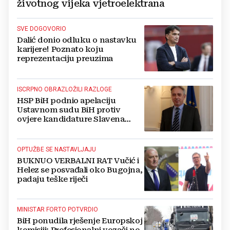
životnog vijeka vjetroelektrana
SVE DOGOVORIO
Dalić donio odluku o nastavku
karijere! Poznato koju
reprezentaciju preuzima
ISCRPNO OBRAZLOŽILI RAZLOGE
HSP BiH podnio apelaciju
Ustavnom sudu BiH protiv
ovjere kandidature Slavena
Kovačevića
OPTUŽBE SE NASTAVLJAJU
BUKNUO VERBALNI RAT Vučić i
Helez se posvađali oko Bugojna,
padaju teške riječi
MINISTAR FORTO POTVRDIO
BiH ponudila rješenje Europskoj
komisiji: Profesionalni vozači ne