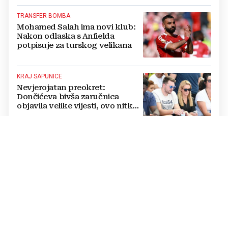
TRANSFER BOMBA
Mohamed Salah ima novi klub:
Nakon odlaska s Anfielda
potpisuje za turskog velikana
KRAJ SAPUNICE
Nevjerojatan preokret:
Dončićeva bivša zaručnica
objavila velike vijesti, ovo nitko
nije očekivao!
RAPSODIJA
Dinamo nadigrao pa razbio
Sopića i Žalgiris, plavi su na
pragu play-offa Lige prvaka (5:0)
LUKSUZNO
FOTO Vatreni je živio u štali i
kopao na polju pa izgradio
luksuzni hotel: Noćenje košta