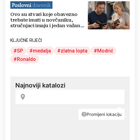
Ovo su stvari koje obavezno
trebate imati u novčaniku,
stručnjaci imaju i jedan važan
savjet
KLJUČNE RIJEČI
SP
medalja
zlatna lopta
Modrić
Ronaldo