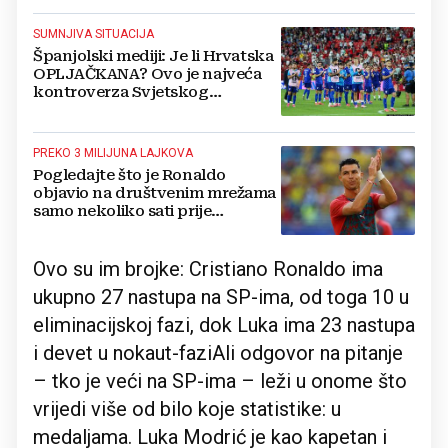
SUMNJIVA SITUACIJA
Španjolski mediji: Je li Hrvatska
OPLJAČKANA? Ovo je najveća
kontroverza Svjetskog
prvenstva
PREKO 3 MILIJUNA LAJKOVA
Pogledajte što je Ronaldo
objavio na društvenim mrežama
samo nekoliko sati prije
utakmice s Hrvatskom
Ovo su im brojke: Cristiano Ronaldo ima
ukupno 27 nastupa na SP-ima, od toga 10 u
eliminacijskoj fazi, dok Luka ima 23 nastupa
i devet u nokaut-faziAli odgovor na pitanje
– tko je veći na SP-ima – leži u onome što
vrijedi više od bilo koje statistike: u
medaljama. Luka Modrić je kao kapetan i