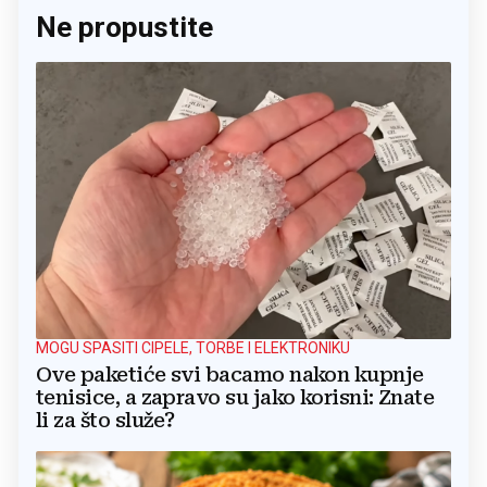
Ne propustite
MOGU SPASITI CIPELE, TORBE I ELEKTRONIKU
Ove paketiće svi bacamo nakon kupnje
tenisice, a zapravo su jako korisni: Znate
li za što služe?