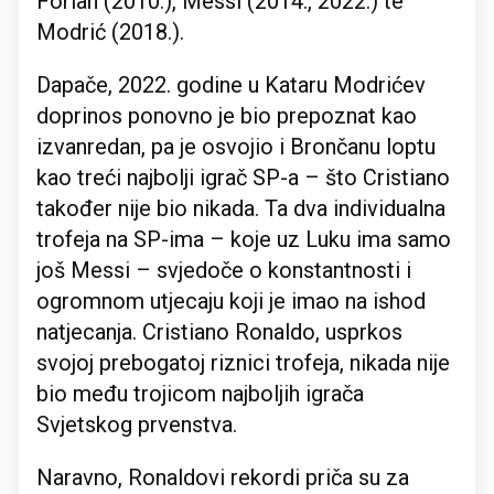
Forlan (2010.), Messi (2014., 2022.) te
Modrić (2018.).
Dapače, 2022. godine u Kataru Modrićev
doprinos ponovno je bio prepoznat kao
izvanredan, pa je osvojio i Brončanu loptu
kao treći najbolji igrač SP-a – što Cristiano
također nije bio nikada. Ta dva individualna
trofeja na SP-ima – koje uz Luku ima samo
još Messi – svjedoče o konstantnosti i
ogromnom utjecaju koji je imao na ishod
natjecanja. Cristiano Ronaldo, usprkos
svojoj prebogatoj riznici trofeja, nikada nije
bio među trojicom najboljih igrača
Svjetskog prvenstva.
Naravno, Ronaldovi rekordi priča su za