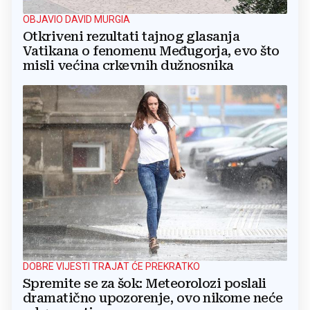
OBJAVIO DAVID MURGIA
Otkriveni rezultati tajnog glasanja
Vatikana o fenomenu Međugorja, evo što
misli većina crkevnih dužnosnika
DOBRE VIJESTI TRAJAT ĆE PREKRATKO
Spremite se za šok: Meteorolozi poslali
dramatično upozorenje, ovo nikome neće