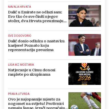
NAVALA HRVATA
Dalić u Emirate ne odlazi sam:
Evo tko će sve činiti njegov
stožer, dva Hrvata preuzimaju
druge ključne funkcije
SVE DOGOVORIO
Dalić donio odluku o nastavku
karijere! Poznato koju
reprezentaciju preuzima
LIGA MZ MOSTARA
Natjecanje u Cimu donosi
rasplete po skupinama
PRAVA UTVRDA
Ovo je najopasnije mjesto za
nogomet na svijetu! Protivnici
nemaju šanse, igrači povraćaju,