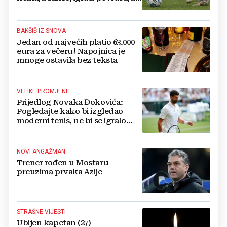
bore za zrak...
BAKŠIŠ IZ SNOVA
Jedan od najvećih platio 63.000
eura za večeru! Napojnica je
mnoge ostavila bez teksta
VELIKE PROMJENE
Prijedlog Novaka Đokovića:
Pogledajte kako bi izgledao
moderni tenis, ne bi se igralo
dulje od dva sata
NOVI ANGAŽMAN
Trener rođen u Mostaru
preuzima prvaka Azije
STRAŠNE VIJESTI
Ubijen kapetan (27)