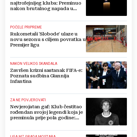
najtrofejnijeg kluba: Preminuo
nakon brutalnog napada u
blizini svoje kuće
POČELE PRIPREME
Rukometaši 'Slobode' ulaze u
novu sezonu s ciljem povratka u
Premijer ligu
NAKON VELIKOG SKANDALA
Završen krizni sastanak FIFA-e:
Poznata sudbina Giannija
Infantina
ZA NE POVJEROVATI
Nevjerojatan gaf: Klub čestitao
rođendan svojoj legendi koja je
preminula prije pola godine:
'Neka ovaj novi ciklus...'
LIGA MZ GRADA MOSTARA