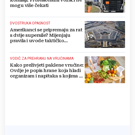
mogu više čekati
DVOSTRUKA OPASNOST
Amerikanci se pripremaju za rat
s dvije supersile? Mijenjaju
pravila i uvode taktičko
nuklearno oružje
VODIČ ZA PREHRANU NA VRUĆINAMA
Kako preživjeti paklene vrućine:
Ovdje je popis hrane koja hladi
organizam i napitaka s kojima si
činite 'medvjeđu uslugu'