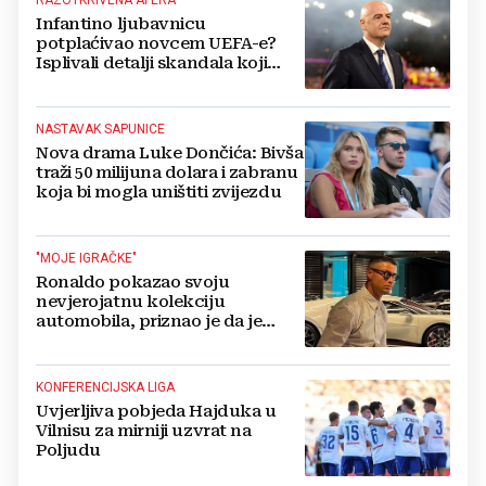
Infantino ljubavnicu
potplaćivao novcem UEFA-e?
Isplivali detalji skandala koji
potresa FIFA-u
NASTAVAK SAPUNICE
Nova drama Luke Dončića: Bivša
traži 50 milijuna dolara i zabranu
koja bi mogla uništiti zvijezdu
"MOJE IGRAČKE"
Ronaldo pokazao svoju
nevjerojatnu kolekciju
automobila, priznao je da je
prestao brojiti koliko ih ima!
KONFERENCIJSKA LIGA
Uvjerljiva pobjeda Hajduka u
Vilnisu za mirniji uzvrat na
Poljudu