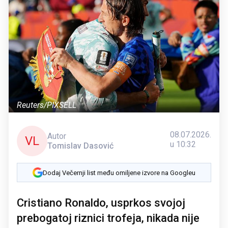
Reuters/PIXSELL
08.07.2026.
Autor
VL
u 10:32
Tomislav Dasović
Dodaj Večernji list među omiljene izvore na Googleu
Cristiano Ronaldo, usprkos svojoj
prebogatoj riznici trofeja, nikada nije