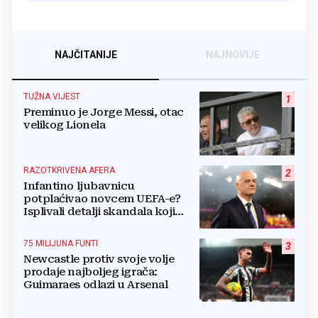
NAJČITANIJE
NAJNOVIJE
TUŽNA VIJEST
1
Preminuo je Jorge Messi, otac
velikog Lionela
RAZOTKRIVENA AFERA
2
Infantino ljubavnicu
potplaćivao novcem UEFA-e?
Isplivali detalji skandala koji
potresa FIFA-u
75 MILIJUNA FUNTI
3
Newcastle protiv svoje volje
prodaje najboljeg igrača:
Guimaraes odlazi u Arsenal