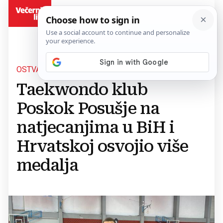
BiH
OSTVARILI ZAPAŽENE REZULTATE
Taekwondo klub
Poskok Posušje na
natjecanjima u BiH i
Hrvatskoj osvojio više
medalja