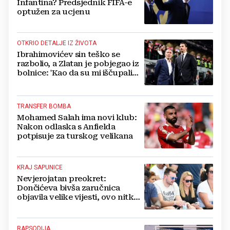
Infantina? Predsjednik FIFA-e
optužen za ucjenu
OTKRIO DETALJE IZ ŽIVOTA
Ibrahimovićev sin teško se
razbolio, a Zlatan je pobjegao iz
bolnice: 'Kao da su mi iščupali
srce'
TRANSFER BOMBA
Mohamed Salah ima novi klub:
Nakon odlaska s Anfielda
potpisuje za turskog velikana
KRAJ SAPUNICE
Nevjerojatan preokret:
Dončićeva bivša zaručnica
objavila velike vijesti, ovo nitko
nije očekivao!
RAPSODIJA