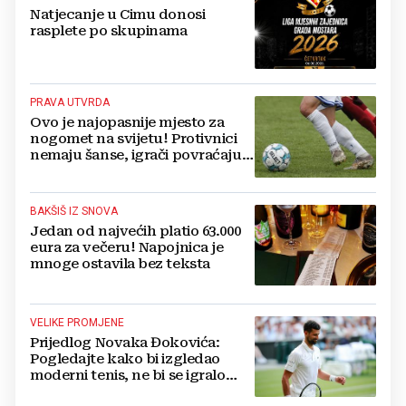
Natjecanje u Cimu donosi
rasplete po skupinama
PRAVA UTVRDA
Ovo je najopasnije mjesto za
nogomet na svijetu! Protivnici
nemaju šanse, igrači povraćaju,
bore za zrak...
BAKŠIŠ IZ SNOVA
Jedan od najvećih platio 63.000
eura za večeru! Napojnica je
mnoge ostavila bez teksta
VELIKE PROMJENE
Prijedlog Novaka Đokovića:
Pogledajte kako bi izgledao
moderni tenis, ne bi se igralo
dulje od dva sata