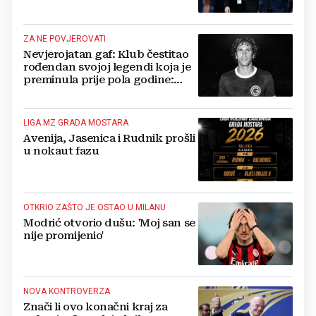
ZA NE POVJEROVATI
Nevjerojatan gaf: Klub čestitao
rođendan svojoj legendi koja je
preminula prije pola godine:
'Neka ovaj novi ciklus...'
LIGA MZ GRADA MOSTARA
Avenija, Jasenica i Rudnik prošli
u nokaut fazu
OTKRIO ZAŠTO JE OSTAO U MILANU
Modrić otvorio dušu: 'Moj san se
nije promijenio'
NOVA KONTROVERZA
Znači li ovo konačni kraj za