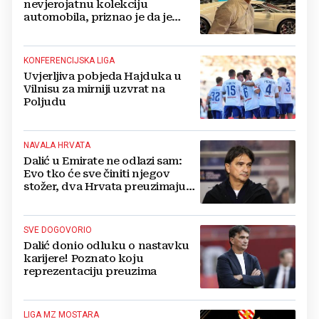
nevjerojatnu kolekciju
automobila, priznao je da je
prestao brojiti koliko ih ima!
KONFERENCIJSKA LIGA
Uvjerljiva pobjeda Hajduka u
Vilnisu za mirniji uzvrat na
Poljudu
NAVALA HRVATA
Dalić u Emirate ne odlazi sam:
Evo tko će sve činiti njegov
stožer, dva Hrvata preuzimaju
druge ključne funkcije
SVE DOGOVORIO
Dalić donio odluku o nastavku
karijere! Poznato koju
reprezentaciju preuzima
LIGA MZ MOSTARA