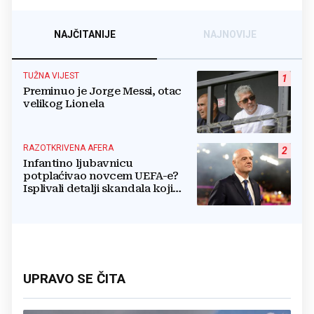
NAJČITANIJE
NAJNOVIJE
TUŽNA VIJEST
1
Preminuo je Jorge Messi, otac
velikog Lionela
RAZOTKRIVENA AFERA
2
Infantino ljubavnicu
potplaćivao novcem UEFA-e?
Isplivali detalji skandala koji
potresa FIFA-u
UPRAVO SE ČITA