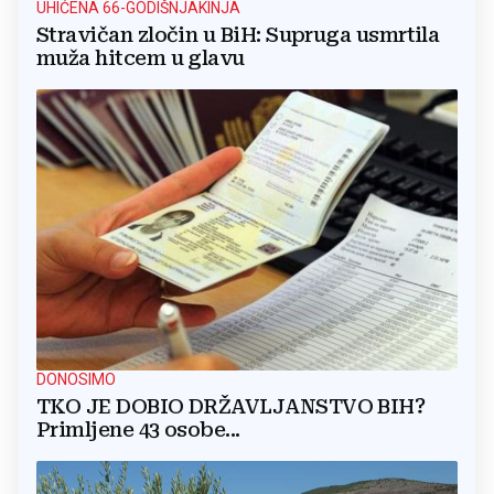
UHIĆENA 66-GODIŠNJAKINJA
Stravičan zločin u BiH: Supruga usmrtila
muža hitcem u glavu
DONOSIMO
TKO JE DOBIO DRŽAVLJANSTVO BIH?
Primljene 43 osobe...