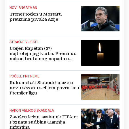
NOVI ANGAŽMAN
Trener rođen u Mostaru
preuzima prvaka Azije
STRAŠNE VIJESTI
Ubijen kapetan (27)
najtrofejnijeg kluba: Preminuo
nakon brutalnog napada u
blizini svoje kuće
POČELE PRIPREME
Rukometaši 'Slobode' ulaze u
novu sezonu s ciljem povratka u
Premijer ligu
NAKON VELIKOG SKANDALA
Završen krizni sastanak FIFA-e:
Poznata sudbina Giannija
Infantina