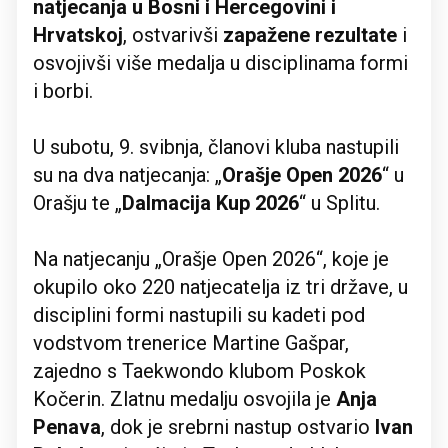
natjecanja u Bosni i Hercegovini i
Hrvatskoj
, ostvarivši
zapažene rezultate
i
osvojivši više medalja u disciplinama formi
i borbi.
U subotu, 9. svibnja, članovi kluba nastupili
su na dva natjecanja: „
Orašje Open 2026
“ u
Orašju te „
Dalmacija Kup 2026
“ u Splitu.
Na natjecanju „Orašje Open 2026“, koje je
okupilo oko 220 natjecatelja iz tri države, u
disciplini formi nastupili su kadeti pod
vodstvom trenerice Martine Gašpar,
zajedno s Taekwondo klubom Poskok
Kočerin. Zlatnu medalju osvojila je
Anja
Penava
, dok je srebrni nastup ostvario
Ivan