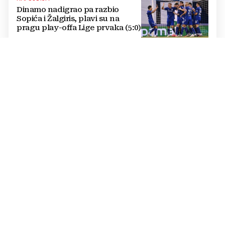
Dinamo nadigrao pa razbio
Sopića i Žalgiris, plavi su na
pragu play-offa Lige prvaka (5:0)
LUKSUZNO
FOTO Vatreni je živio u štali i
kopao na polju pa izgradio
luksuzni hotel: Noćenje košta
1200 eura
SUDI SUSRET KONFERENCIJSKE LIGE
UEFA je Bandiću nakon Lige
prvaka povjerila dvoboj IFK
Göteborga i Genta
IZVANREDAN PODVIG
Poljski plivač prvi preplivao
Baltičko more od Švedske do
Poljske: Proveo više od dva dana
u vodi