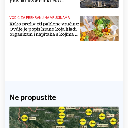
pravila i uvode taktičko
nuklearno oružje
VODIČ ZA PREHRANU NA VRUĆINAMA
Kako preživjeti paklene vrućine:
Ovdje je popis hrane koja hladi
organizam i napitaka s kojima si
činite 'medvjeđu uslugu'
Ne propustite