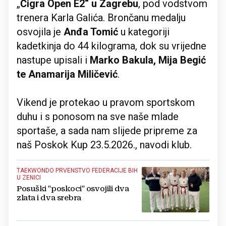
„
Čigra Open E2“ u Zagrebu
, pod vodstvom
trenera Karla Galića. Brončanu medalju
osvojila je
Anđa Tomić
u kategoriji
kadetkinja do 44 kilograma, dok su vrijedne
nastupe upisali i
Marko Bakula, Mija Begić
te Anamarija Miličević
.
Vikend je protekao u pravom sportskom
duhu i s ponosom na sve naše mlade
sportaše, a sada nam slijede pripreme za
naš Poskok Kup 23.5.2026., navodi klub.
TAEKWONDO PRVENSTVO FEDERACIJE BIH
U ZENICI
Posuški "poskoci" osvojili dva
zlata i dva srebra