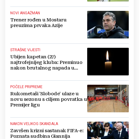
NOVI ANGAŽMAN
Trener rođen u Mostaru
preuzima prvaka Azije
STRAŠNE VIJESTI
Ubijen kapetan (27)
najtrofejnijeg kluba: Preminuo
nakon brutalnog napada u
blizini svoje kuće
POČELE PRIPREME
Rukometaši 'Slobode' ulaze u
novu sezonu s ciljem povratka u
Premijer ligu
NAKON VELIKOG SKANDALA
Završen krizni sastanak FIFA-e:
Poznata sudbina Giannija