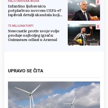
RAZOTKRIVENA AFERA
2
Infantino ljubavnicu
potplaćivao novcem UEFA-e?
Isplivali detalji skandala koji
potresa FIFA-u
75 MILIJUNA FUNTI
3
Newcastle protiv svoje volje
prodaje najboljeg igrača:
Guimaraes odlazi u Arsenal
UPRAVO SE ČITA