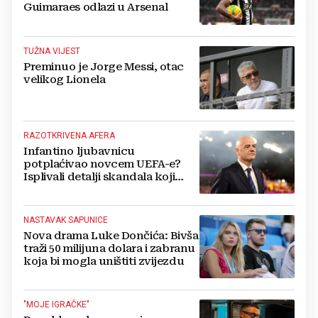
Guimaraes odlazi u Arsenal
TUŽNA VIJEST
Preminuo je Jorge Messi, otac
velikog Lionela
RAZOTKRIVENA AFERA
Infantino ljubavnicu
potplaćivao novcem UEFA-e?
Isplivali detalji skandala koji
potresa FIFA-u
NASTAVAK SAPUNICE
Nova drama Luke Dončića: Bivša
traži 50 milijuna dolara i zabranu
koja bi mogla uništiti zvijezdu
"MOJE IGRAČKE"