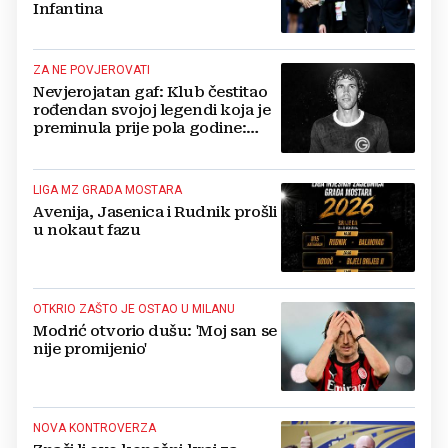
Infantina
ZA NE POVJEROVATI
Nevjerojatan gaf: Klub čestitao
rođendan svojoj legendi koja je
preminula prije pola godine:
'Neka ovaj novi ciklus...'
LIGA MZ GRADA MOSTARA
Avenija, Jasenica i Rudnik prošli
u nokaut fazu
OTKRIO ZAŠTO JE OSTAO U MILANU
Modrić otvorio dušu: 'Moj san se
nije promijenio'
NOVA KONTROVERZA