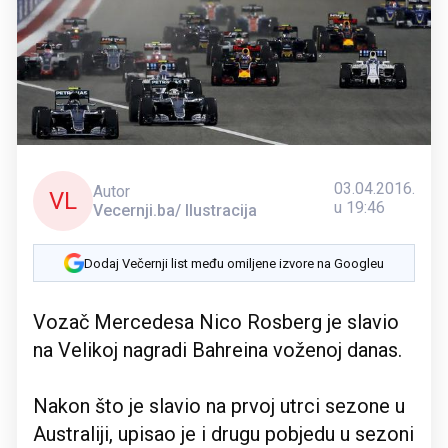
03.04.2016.
Autor
VL
u 19:46
Vecernji.ba/ Ilustracija
Dodaj Večernji list među omiljene izvore na Googleu
Vozač Mercedesa Nico Rosberg je slavio
na Velikoj nagradi Bahreina voženoj danas.
Nakon što je slavio na prvoj utrci sezone u
Australiji, upisao je i drugu pobjedu u sezoni