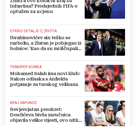
Znači li ovo konačni kraj za
Infantina? Predsjednik FIFA-e
optužen za ucjenu
OTKRIO DETALJE IZ ŽIVOTA
Ibrahimovićev sin teško se
razbolio, a Zlatan je pobjegao iz
bolnice: 'Kao da su mi iščupali
srce'
TRANSFER BOMBA
Mohamed Salah ima novi klub:
Nakon odlaska s Anfielda
potpisuje za turskog velikana
KRAJ SAPUNICE
Nevjerojatan preokret:
Dončićeva bivša zaručnica
objavila velike vijesti, ovo nitko
nije očekivao!