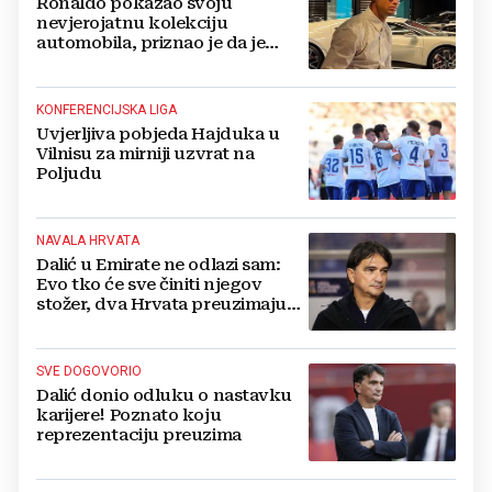
Ronaldo pokazao svoju
nevjerojatnu kolekciju
automobila, priznao je da je
prestao brojiti koliko ih ima!
KONFERENCIJSKA LIGA
Uvjerljiva pobjeda Hajduka u
Vilnisu za mirniji uzvrat na
Poljudu
NAVALA HRVATA
Dalić u Emirate ne odlazi sam:
Evo tko će sve činiti njegov
stožer, dva Hrvata preuzimaju
druge ključne funkcije
SVE DOGOVORIO
Dalić donio odluku o nastavku
karijere! Poznato koju
reprezentaciju preuzima