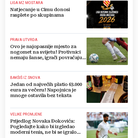
LIGA MZ MOSTARA
Natjecanje u Cimu donosi
rasplete po skupinama
PRAVA UTVRDA
Ovo je najopasnije mjesto za
nogomet na svijetu! Protivnici
nemaju šanse, igrači povraćaju,
bore za zrak...
BAKŠIŠ IZ SNOVA
Jedan od najvećih platio 63.000
eura za večeru! Napojnica je
mnoge ostavila bez teksta
VELIKE PROMJENE
Prijedlog Novaka Đokovića:
Pogledajte kako bi izgledao
moderni tenis, ne bi se igralo
dulje od dva sata