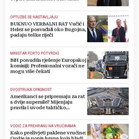
Kovačevića
OPTUŽBE SE NASTAVLJAJU
BUKNUO VERBALNI RAT Vučić i
Helez se posvađali oko Bugojna,
padaju teške riječi
MINISTAR FORTO POTVRDIO
BiH ponudila rješenje Europskoj
komisiji: Profesionalni vozači ne
mogu više čekati
DVOSTRUKA OPASNOST
Amerikanci se pripremaju za rat
s dvije supersile? Mijenjaju
pravila i uvode taktičko
nuklearno oružje
VODIČ ZA PREHRANU NA VRUĆINAMA
Kako preživjeti paklene vrućine:
Ovdje je popis hrane koja hladi