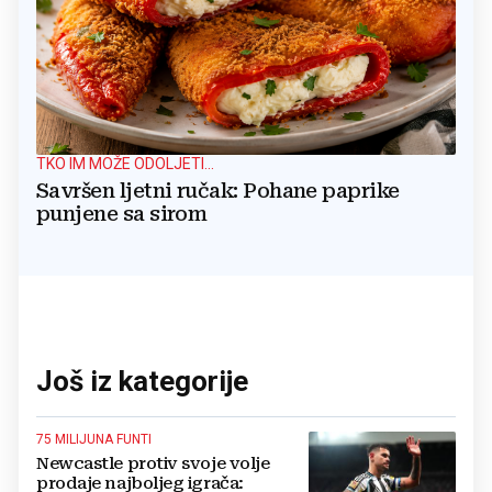
TKO IM MOŽE ODOLJETI...
Savršen ljetni ručak: Pohane paprike
punjene sa sirom
Još iz kategorije
75 MILIJUNA FUNTI
Newcastle protiv svoje volje
prodaje najboljeg igrača: