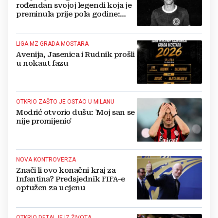
rođendan svojoj legendi koja je
preminula prije pola godine:
'Neka ovaj novi ciklus...'
LIGA MZ GRADA MOSTARA
Avenija, Jasenica i Rudnik prošli
u nokaut fazu
OTKRIO ZAŠTO JE OSTAO U MILANU
Modrić otvorio dušu: 'Moj san se
nije promijenio'
NOVA KONTROVERZA
Znači li ovo konačni kraj za
Infantina? Predsjednik FIFA-e
optužen za ucjenu
OTKRIO DETALJE IZ ŽIVOTA