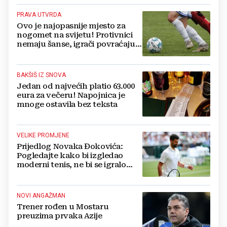
PRAVA UTVRDA
Ovo je najopasnije mjesto za
nogomet na svijetu! Protivnici
nemaju šanse, igrači povraćaju,
bore za zrak...
BAKŠIŠ IZ SNOVA
Jedan od najvećih platio 63.000
eura za večeru! Napojnica je
mnoge ostavila bez teksta
VELIKE PROMJENE
Prijedlog Novaka Đokovića:
Pogledajte kako bi izgledao
moderni tenis, ne bi se igralo
dulje od dva sata
NOVI ANGAŽMAN
Trener rođen u Mostaru
preuzima prvaka Azije