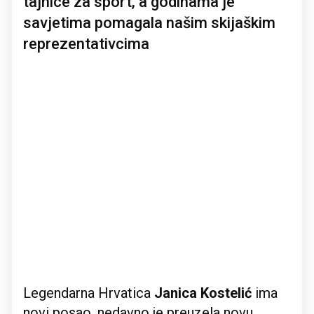
tajnice za sport, a godinama je
savjetima pomagala našim skijaškim
reprezentativcima
Legendarna Hrvatica
Janica Kostelić
ima
novi posao, nedavno je preuzela novu