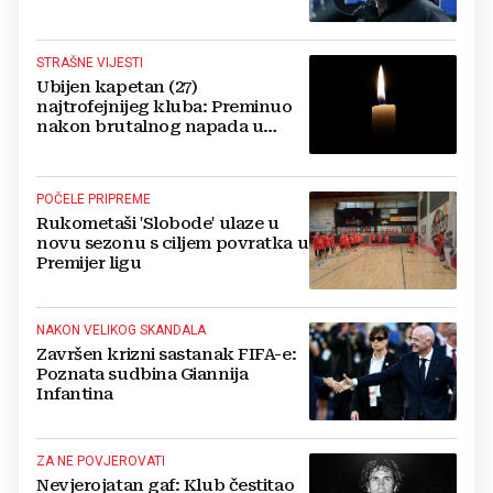
STRAŠNE VIJESTI
Ubijen kapetan (27)
najtrofejnijeg kluba: Preminuo
nakon brutalnog napada u
blizini svoje kuće
POČELE PRIPREME
Rukometaši 'Slobode' ulaze u
novu sezonu s ciljem povratka u
Premijer ligu
NAKON VELIKOG SKANDALA
Završen krizni sastanak FIFA-e:
Poznata sudbina Giannija
Infantina
ZA NE POVJEROVATI
Nevjerojatan gaf: Klub čestitao