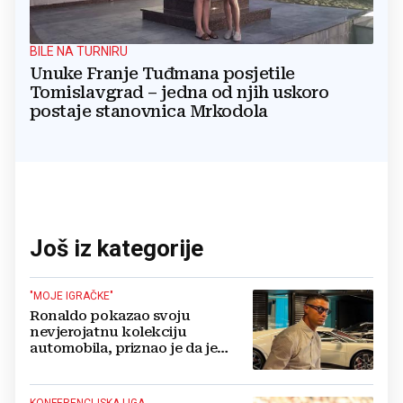
BILE NA TURNIRU
Unuke Franje Tuđmana posjetile
Tomislavgrad – jedna od njih uskoro
postaje stanovnica Mrkodola
Još iz kategorije
"MOJE IGRAČKE"
Ronaldo pokazao svoju
nevjerojatnu kolekciju
automobila, priznao je da je
prestao brojiti koliko ih ima!