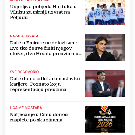
KONFERENCIJSKA LIGA
Uvjerljiva pobjeda Hajduka u
Vilnisu za mirniji uzvrat na
Poljudu
NAVALA HRVATA
Dalić u Emirate ne odlazi sam:
Evo tko će sve činiti njegov
stožer, dva Hrvata preuzimaju
druge ključne funkcije
SVE DOGOVORIO
Dalić donio odluku o nastavku
karijere! Poznato koju
reprezentaciju preuzima
LIGA MZ MOSTARA
Natjecanje u Cimu donosi
rasplete po skupinama