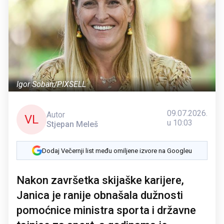
Igor Soban/PIXSELL
09.07.2026.
Autor
VL
u 10:03
Stjepan Meleš
Dodaj Večernji list među omiljene izvore na Googleu
Nakon završetka skijaške karijere,
Janica je ranije obnašala dužnosti
pomoćnice ministra sporta i državne