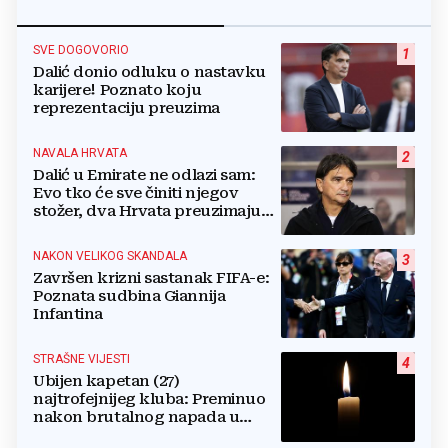
SVE DOGOVORIO
1
Dalić donio odluku o nastavku
karijere! Poznato koju
reprezentaciju preuzima
NAVALA HRVATA
2
Dalić u Emirate ne odlazi sam:
Evo tko će sve činiti njegov
stožer, dva Hrvata preuzimaju
druge ključne funkcije
NAKON VELIKOG SKANDALA
3
Završen krizni sastanak FIFA-e:
Poznata sudbina Giannija
Infantina
STRAŠNE VIJESTI
4
Ubijen kapetan (27)
najtrofejnijeg kluba: Preminuo
nakon brutalnog napada u
blizini svoje kuće