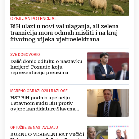
OZBILJAN POTENCIJAL
BiH ulazi u novi val ulaganja, ali zelena
tranzicija mora odmah misliti i na kraj
životnog vijeka vjetroelektrana
SVE DOGOVORIO
Dalić donio odluku o nastavku
karijere! Poznato koju
reprezentaciju preuzima
ISCRPNO OBRAZLOŽILI RAZLOGE
HSP BiH podnio apelaciju
Ustavnom sudu BiH protiv
ovjere kandidature Slavena
Kovačevića
OPTUŽBE SE NASTAVLJAJU
BUKNUO VERBALNI RAT Vučić i