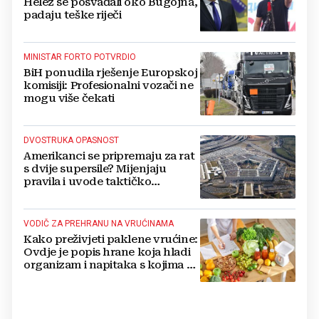
Helez se posvađali oko Bugojna,
padaju teške riječi
MINISTAR FORTO POTVRDIO
BiH ponudila rješenje Europskoj
komisiji: Profesionalni vozači ne
mogu više čekati
DVOSTRUKA OPASNOST
Amerikanci se pripremaju za rat
s dvije supersile? Mijenjaju
pravila i uvode taktičko
nuklearno oružje
VODIČ ZA PREHRANU NA VRUĆINAMA
Kako preživjeti paklene vrućine:
Ovdje je popis hrane koja hladi
organizam i napitaka s kojima si
činite 'medvjeđu uslugu'