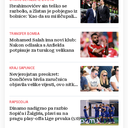
Ibrahimovićev sin teško se
razbolio, a Zlatan je pobjegao iz
bolnice: 'Kao da su mi iščupali
srce'
TRANSFER BOMBA
Mohamed Salah ima novi klub:
Nakon odlaska s Anfielda
potpisuje za turskog velikana
KRAJ SAPUNICE
Nevjerojatan preokret:
Dončićeva bivša zaručnica
objavila velike vijesti, ovo nitko
nije očekivao!
RAPSODIJA
Dinamo nadigrao pa razbio
Sopića i Žalgiris, plavi su na
pragu play-offa Lige prvaka (5:0)