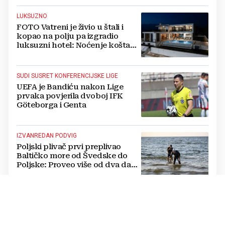
LUKSUZNO
FOTO Vatreni je živio u štali i
kopao na polju pa izgradio
luksuzni hotel: Noćenje košta
1200 eura
SUDI SUSRET KONFERENCIJSKE LIGE
UEFA je Bandiću nakon Lige
prvaka povjerila dvoboj IFK
Göteborga i Genta
IZVANREDAN PODVIG
Poljski plivač prvi preplivao
Baltičko more od Švedske do
Poljske: Proveo više od dva dana
u vodi
NATJECANJE U CIMU
Nastavljena uzbuđenja na Ligi
mjesnih zajednica grada
Mostara