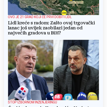
OVO JE 21 GRAD KOJI ĆE PRVI DOBITI LIDL
Lidl kreće s radom: Zašto ovaj trgovački
lanac još uvijek zaobilazi jedan od
najvećih gradova u BiH?
STOP IZBORNOM INŽENJERINGU