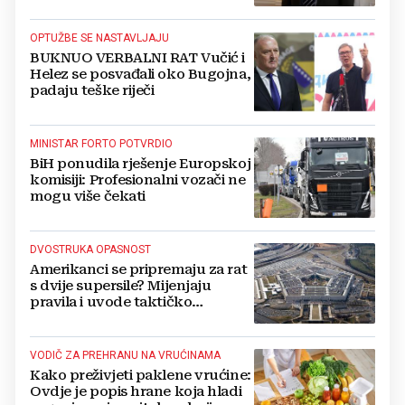
Kovačevića
OPTUŽBE SE NASTAVLJAJU
BUKNUO VERBALNI RAT Vučić i
Helez se posvađali oko Bugojna,
padaju teške riječi
MINISTAR FORTO POTVRDIO
BiH ponudila rješenje Europskoj
komisiji: Profesionalni vozači ne
mogu više čekati
DVOSTRUKA OPASNOST
Amerikanci se pripremaju za rat
s dvije supersile? Mijenjaju
pravila i uvode taktičko
nuklearno oružje
VODIČ ZA PREHRANU NA VRUĆINAMA
Kako preživjeti paklene vrućine:
Ovdje je popis hrane koja hladi