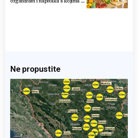
organizam i napitaka s kojima si
činite 'medvjeđu uslugu'
Ne propustite