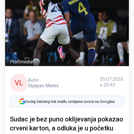
Profimedia
05.07.2026.
Autor
VL
u 20:43
Stjepan Meleš
Dodaj Večernji list među omiljene izvore na Googleu
Sudac je bez puno oklijevanja pokazao
crveni karton, a odluka je u početku