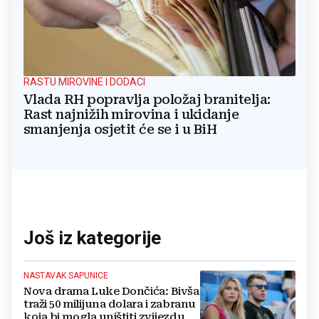
RASTU MIROVINE I DODACI
Vlada RH popravlja položaj branitelja:
Rast najnižih mirovina i ukidanje
smanjenja osjetit će se i u BiH
Još iz kategorije
NASTAVAK SAPUNICE
Nova drama Luke Dončića: Bivša
traži 50 milijuna dolara i zabranu
koja bi mogla uništiti zvijezdu