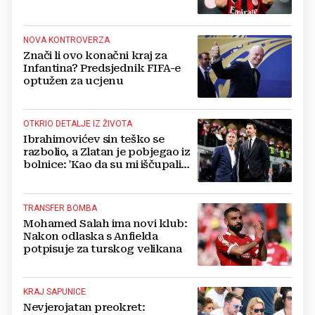
NOVA KONTROVERZA
Znači li ovo konačni kraj za
Infantina? Predsjednik FIFA-e
optužen za ucjenu
OTKRIO DETALJE IZ ŽIVOTA
Ibrahimovićev sin teško se
razbolio, a Zlatan je pobjegao iz
bolnice: 'Kao da su mi iščupali
srce'
TRANSFER BOMBA
Mohamed Salah ima novi klub:
Nakon odlaska s Anfielda
potpisuje za turskog velikana
KRAJ SAPUNICE
Nevjerojatan preokret: