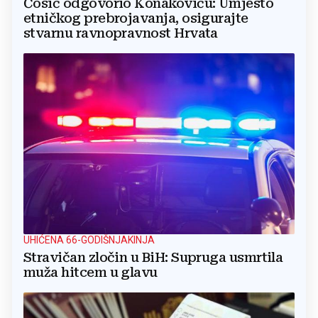
Ćosić odgovorio Konakoviću: Umjesto
etničkog prebrojavanja, osigurajte
stvarnu ravnopravnost Hrvata
UHIĆENA 66-GODIŠNJAKINJA
Stravičan zločin u BiH: Supruga usmrtila
muža hitcem u glavu