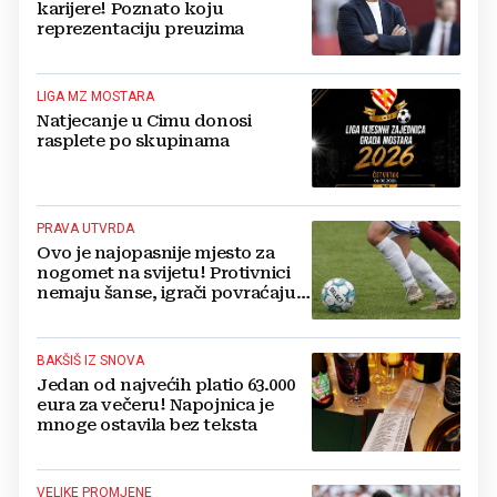
karijere! Poznato koju
reprezentaciju preuzima
LIGA MZ MOSTARA
Natjecanje u Cimu donosi
rasplete po skupinama
PRAVA UTVRDA
Ovo je najopasnije mjesto za
nogomet na svijetu! Protivnici
nemaju šanse, igrači povraćaju,
bore za zrak...
BAKŠIŠ IZ SNOVA
Jedan od najvećih platio 63.000
eura za večeru! Napojnica je
mnoge ostavila bez teksta
VELIKE PROMJENE