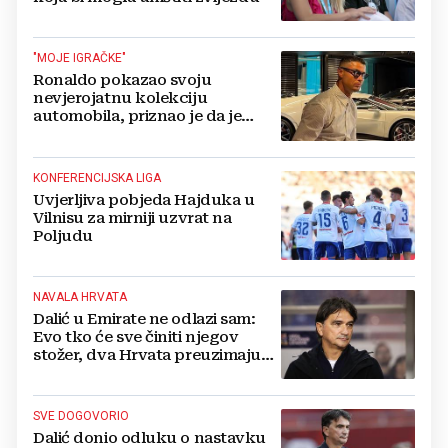
"MOJE IGRAČKE"
Ronaldo pokazao svoju
nevjerojatnu kolekciju
automobila, priznao je da je
prestao brojiti koliko ih ima!
KONFERENCIJSKA LIGA
Uvjerljiva pobjeda Hajduka u
Vilnisu za mirniji uzvrat na
Poljudu
NAVALA HRVATA
Dalić u Emirate ne odlazi sam:
Evo tko će sve činiti njegov
stožer, dva Hrvata preuzimaju
druge ključne funkcije
SVE DOGOVORIO
Dalić donio odluku o nastavku