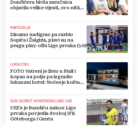
Dončićeva bivša zaručnica
objavila velike vijesti, ovo nitko
nije očekivao!
RAPSODIJA
Dinamo nadigrao pa razbio
Sopića i Žalgiris, plavi su na
pragu play-offa Lige prvaka (5:0)
LUKSUZNO
FOTO Vatreni je živio u štali i
kopao na polju pa izgradio
luksuzni hotel: Noćenje košta
1200 eura
SUDI SUSRET KONFERENCIJSKE LIGE
UEFA je Bandiću nakon Lige
prvaka povjerila dvoboj IFK
Göteborga i Genta
IZVANREDAN PODVIG