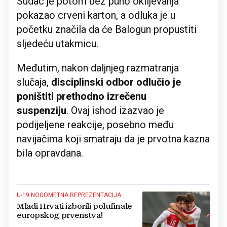
Sudac je potom bez puno oklijevanja
pokazao crveni karton, a odluka je u
početku značila da će Balogun propustiti
sljedeću utakmicu.
Međutim, nakon daljnjeg razmatranja
slučaja,
disciplinski odbor odlučio je
poništiti prethodno izrečenu
suspenziju
. Ovaj ishod izazvao je
podijeljene reakcije, posebno među
navijačima koji smatraju da je prvotna kazna
bila opravdana.
U-19 NOGOMETNA REPREZENTACIJA
Mladi Hrvati izborili polufinale
europskog prvenstva!