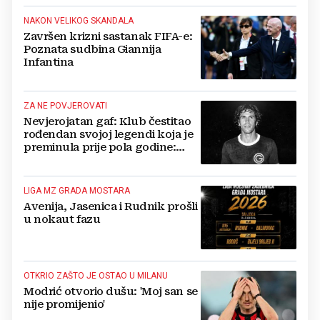
NAKON VELIKOG SKANDALA
Završen krizni sastanak FIFA-e:
Poznata sudbina Giannija
Infantina
ZA NE POVJEROVATI
Nevjerojatan gaf: Klub čestitao
rođendan svojoj legendi koja je
preminula prije pola godine:
'Neka ovaj novi ciklus...'
LIGA MZ GRADA MOSTARA
Avenija, Jasenica i Rudnik prošli
u nokaut fazu
OTKRIO ZAŠTO JE OSTAO U MILANU
Modrić otvorio dušu: 'Moj san se
nije promijenio'