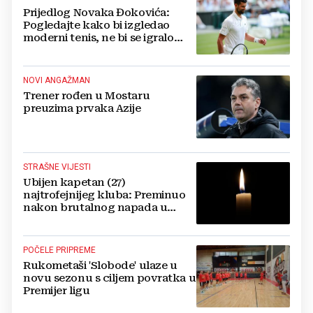
Prijedlog Novaka Đokovića:
Pogledajte kako bi izgledao
moderni tenis, ne bi se igralo
dulje od dva sata
NOVI ANGAŽMAN
Trener rođen u Mostaru
preuzima prvaka Azije
STRAŠNE VIJESTI
Ubijen kapetan (27)
najtrofejnijeg kluba: Preminuo
nakon brutalnog napada u
blizini svoje kuće
POČELE PRIPREME
Rukometaši 'Slobode' ulaze u
novu sezonu s ciljem povratka u
Premijer ligu