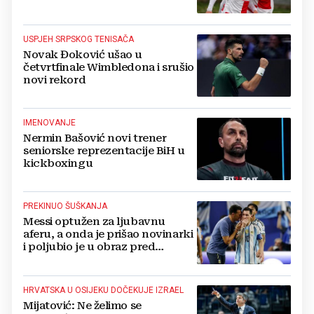
USPJEH SRPSKOG TENISAČA
Novak Đoković ušao u
četvrtfinale Wimbledona i srušio
novi rekord
IMENOVANJE
Nermin Bašović novi trener
seniorske reprezentacije BiH u
kickboxingu
PREKINUO ŠUŠKANJA
Messi optužen za ljubavnu
aferu, a onda je prišao novinarki
i poljubio je u obraz pred
okupljenima
HRVATSKA U OSIJEKU DOČEKUJE IZRAEL
Mijatović: Ne želimo se