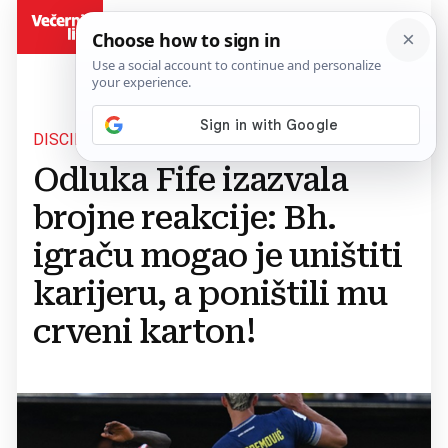
BiH
DISCIPLINSKA ODLUKA
Odluka Fife izazvala
brojne reakcije: Bh.
igraču mogao je uništiti
karijeru, a poništili mu
crveni karton!