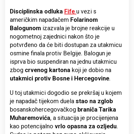
Disciplinska odluka
Fife
u vezi s
američkim napadačem
Folarinom
Balogunom
izazvala je brojne reakcije u
nogometnoj zajednici nakon što je
potvrđeno da će biti dostupan za utakmicu
osmine finala protiv Belgije. Balogun je
isprva bio suspendiran na jednu utakmicu
zbog
crvenog kartona
koji je dobio na
utakmici protiv Bosne i Hercegovine
.
U toj utakmici dogodio se prekršaj u kojem
je napadač tijekom duela
stao na zglob
bosanskohercegovačkog
braniča Tarika
Muharemovića
, a situacija je procijenjena
kao potencijalno
vrlo opasna za ozljedu
.