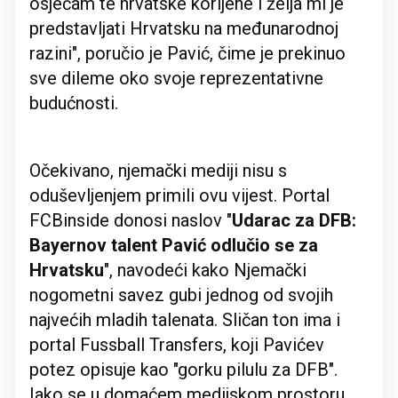
osjećam te hrvatske korijene i želja mi je
predstavljati Hrvatsku na međunarodnoj
razini", poručio je Pavić, čime je prekinuo
sve dileme oko svoje reprezentativne
budućnosti.
Očekivano, njemački mediji nisu s
oduševljenjem primili ovu vijest. Portal
FCBinside donosi naslov "
Udarac za DFB:
Bayernov talent Pavić odlučio se za
Hrvatsku
", navodeći kako Njemački
nogometni savez gubi jednog od svojih
najvećih mladih talenata. Sličan ton ima i
portal Fussball Transfers, koji Pavićev
potez opisuje kao "gorku pilulu za DFB".
Iako se u domaćem medijskom prostoru