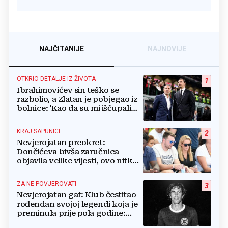
NAJČITANIJE
NAJNOVIJE
OTKRIO DETALJE IZ ŽIVOTA
1
Ibrahimovićev sin teško se
razbolio, a Zlatan je pobjegao iz
bolnice: 'Kao da su mi iščupali
srce'
KRAJ SAPUNICE
2
Nevjerojatan preokret:
Dončićeva bivša zaručnica
objavila velike vijesti, ovo nitko
nije očekivao!
ZA NE POVJEROVATI
3
Nevjerojatan gaf: Klub čestitao
rođendan svojoj legendi koja je
preminula prije pola godine:
'Neka ovaj novi ciklus...'