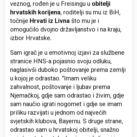
veznog, rođen je u Freisingu u
obitelji
hrvatskih korijena
, roditelji su mu iz BiH,
točnije
Hrvati iz Livna
što mu je i
omogućilo dvojno državljanstvo i na kraju,
izbor Hrvatske.
Sam igrač je u emotivnoj izjavi za službene
stranice HNS-a pojasnio svoju odluku,
naglasivši duboko poštovanje prema zemlji
u kojoj je odrastao. "Imam veliku
zahvalnost, poštovanje i ljubav prema
Njemačkoj, gdje sam odrastao i živim, gdje
sam naučio igrati nogomet i gdje se imam
priliku razvijati u jednom od najvećih
svjetskih klubova, Bayernu. S druge strane,
odrastao sam u hrvatskoj obitelji, snažno