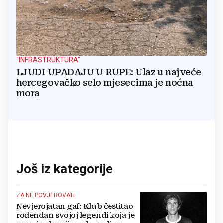
"INFRASTRUKTURA"
LJUDI UPADAJU U RUPE: Ulaz u najveće
hercegovačko selo mjesecima je noćna
mora
Još iz kategorije
ZA NE POVJEROVATI
Nevjerojatan gaf: Klub čestitao
rođendan svojoj legendi koja je