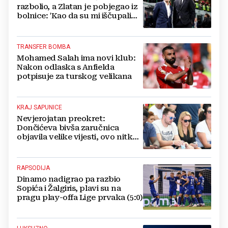
razbolio, a Zlatan je pobjegao iz
bolnice: 'Kao da su mi iščupali
srce'
TRANSFER BOMBA
Mohamed Salah ima novi klub:
Nakon odlaska s Anfielda
potpisuje za turskog velikana
KRAJ SAPUNICE
Nevjerojatan preokret:
Dončićeva bivša zaručnica
objavila velike vijesti, ovo nitko
nije očekivao!
RAPSODIJA
Dinamo nadigrao pa razbio
Sopića i Žalgiris, plavi su na
pragu play-offa Lige prvaka (5:0)