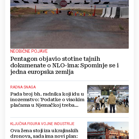
NEOBIČNE POJAVE
Pentagon objavio stotine tajnih
dokumenate o NLO-ima: Spominje se i
jedna europska zemlja
RADNA SNAGA
Pada broj bh. radnika koji idu u
inozemstvo: 'Podatke o visokim
plaćama u Njemačkoj treba
gledati s rezervom'
KLJUČNA FIGURA VOJNE INDUSTRIJE
Ova žena stoji iza ukrajinskih
dronova, sada ima novi plan: