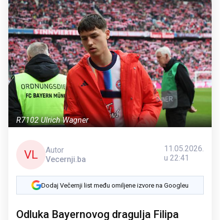
R7102 Ulrich Wagner
11.05.2026.
Autor
VL
u 22:41
Vecernji.ba
Dodaj Večernji list među omiljene izvore na Googleu
Odluka Bayernovog dragulja Filipa