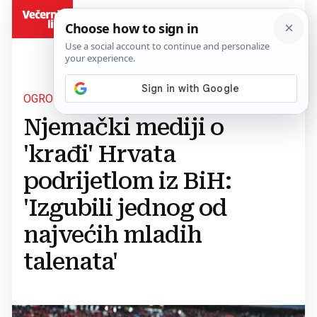
BiH
OGROMAN GUBITAK ZA NJIH
Njemački mediji o
'krađi' Hrvata
podrijetlom iz BiH:
'Izgubili jednog od
najvećih mladih
talenata'