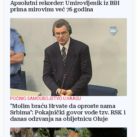
Apsolutni rekorder: Umirovljenik iz BiH
prima mirovinu već 76 godina
POČINIO SAMOUBOJSTVO U HAAGU
"Molim braću Hrvate da oproste nama
Srbima": Pokajnički govor vođe tzv. RSK i
danas odzvanja na obljetnicu Oluje