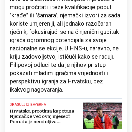
mogu pročitati i teže kvalifikacije poput
"krađe" ili "šamara", njemački izvori za sada
koriste umjereniji, ali jednako razočaran
rječnik, fokusirajući se na činjenični gubitak
igrača ogromnog potencijala za svoje
nacionalne selekcije. U HNS-u, naravno, ne
kriju zadovoljstvo, ističući kako se raduju
Filipovoj odluci te da je njihov pristup
pokazati mladim igračima vrijednosti i
perspektivu igranja za Hrvatsku, bez
ikakvog nagovaranja.
DRAGULJ IZ BAYERNA
Hrvatska preotima kapetana
Njemačke već ovaj mjesec?
Ponuda je neodoljiva...