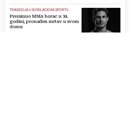
TRAGEDIJA U BORILAČKOM SPORTU
Preminuo MMA borac u 34.
godini, pronađen mrtav u svom
domu
OŽIVLJEN PROJEKT IZ 2017. GODINE
UEFA-in odgovor Infantinu.
Sprema se alternativno SP u
potpuno novom formatu
POJAVILA SE NOVA OPCIJA
Daliću propada lukrativan
posao, klupu reprezentacije s
Bliskog istoka preuzima drugi
Hrvat?
OTKRIVENI DETALJI
Dogovor je bio nadohvat ruke, a
onda je sve stalo: Vinicius i Real