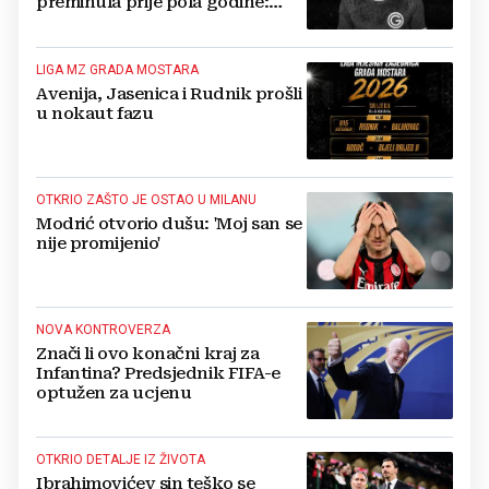
preminula prije pola godine:
'Neka ovaj novi ciklus...'
LIGA MZ GRADA MOSTARA
Avenija, Jasenica i Rudnik prošli
u nokaut fazu
OTKRIO ZAŠTO JE OSTAO U MILANU
Modrić otvorio dušu: 'Moj san se
nije promijenio'
NOVA KONTROVERZA
Znači li ovo konačni kraj za
Infantina? Predsjednik FIFA-e
optužen za ucjenu
OTKRIO DETALJE IZ ŽIVOTA
Ibrahimovićev sin teško se