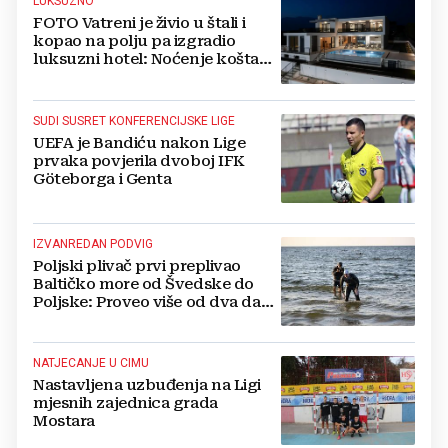
LUKSUZNO
FOTO Vatreni je živio u štali i
kopao na polju pa izgradio
luksuzni hotel: Noćenje košta
1200 eura
SUDI SUSRET KONFERENCIJSKE LIGE
UEFA je Bandiću nakon Lige
prvaka povjerila dvoboj IFK
Göteborga i Genta
IZVANREDAN PODVIG
Poljski plivač prvi preplivao
Baltičko more od Švedske do
Poljske: Proveo više od dva dana
u vodi
NATJECANJE U CIMU
Nastavljena uzbuđenja na Ligi
mjesnih zajednica grada
Mostara