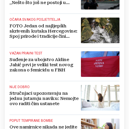
„Nešto što još ne postoji u
svijetu“
OČARA SVAKOG POSJETITELJA
FOTO Jedan od najljepših
skrivenih kutaka Hercegovine:
Spoj prirode i tradicije čini
Koćušu jedinstvenom
destinacijom
VAŽAN PRAVNI TEST
Suđenje za ubojstvo Aldine
Jahić prvi je veliki test novog
zakona o femicidu u FBiH
NIJE DOBRO
Stručnjaci upozoravaju na
jednu jutarnju naviku: Nemojte
ovo raditi čim ustanete
POPUT TEMPIRANE BOMBE
Ove namirnice nikada ne jedite