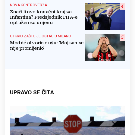
NOVA KONTROVERZA
4
Znači li ovo konačni kraj za
Infantina? Predsjednik FIFA-e
optužen za ucjenu
OTKRIO ZAŠTO JE OSTAO U MILANU
5
Modrić otvorio dušu: 'Moj san se
nije promijenio'
UPRAVO SE ČITA