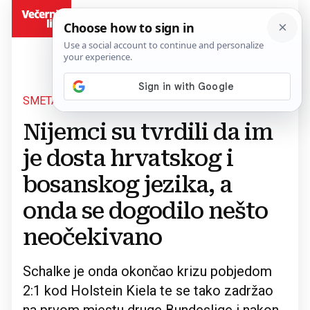
BiH
SMETA LI IM 'BRATE'?
Povratak na članak
Nijemci su tvrdili da im
je dosta hrvatskog i
bosanskog jezika, a
onda se dogodilo nešto
neočekivano
Schalke je onda okončao krizu pobjedom
2:1 kod Holstein Kiela te se tako zadržao