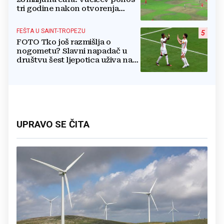
tri godine nakon otvorenja
ostao bez trave
FEŠTA U SAINT-TROPEZU
5
FOTO Tko još razmišlja o
nogometu? Slavni napadač u
društvu šest ljepotica uživa na
luksuznoj jahti
UPRAVO SE ČITA