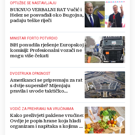
OPTUŽBE SE NASTAVLJAJU
BUKNUO VERBALNI RAT Vučić i
Helez se posvađali oko Bugojna,
padaju teške riječi
MINISTAR FORTO POTVRDIO
BiH ponudila rješenje Europskoj
komisiji: Profesionalni vozači ne
mogu više čekati
DVOSTRUKA OPASNOST
Amerikanci se pripremaju za rat
s dvije supersile? Mijenjaju
pravila i uvode taktičko
nuklearno oružje
VODIČ ZA PREHRANU NA VRUĆINAMA
Kako preživjeti paklene vrućine:
Ovdje je popis hrane koja hladi
organizam i napitaka s kojima si
činite 'medvjeđu uslugu'