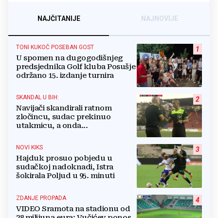
NAJČITANIJE
NAJNOVIJE
TONI KUKOČ POSEBAN GOST
1
U spomen na dugogodišnjeg
predsjednika Golf kluba Posušje
održano 15. izdanje turnira
SKANDAL U BIH:
2
Navijači skandirali ratnom
zločincu, sudac prekinuo
utakmicu, a onda...
NOVI KIKS
3
Hajduk prosuo pobjedu u
sudačkoj nadoknadi, Istra
šokirala Poljud u 95. minuti
ZDANJE PROPADA
4
VIDEO Sramota na stadionu od
28 milijuna eura: Vučićev ponos