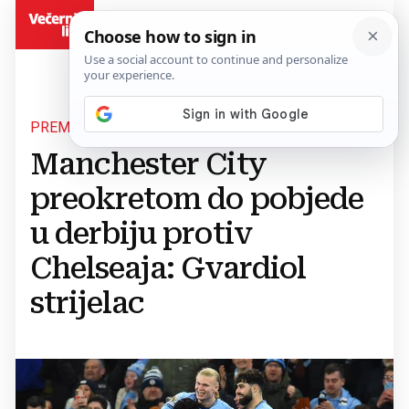
BiH
PREMIER LIGA
Manchester City
preokretom do pobjede
u derbiju protiv
Chelseaja: Gvardiol
strijelac