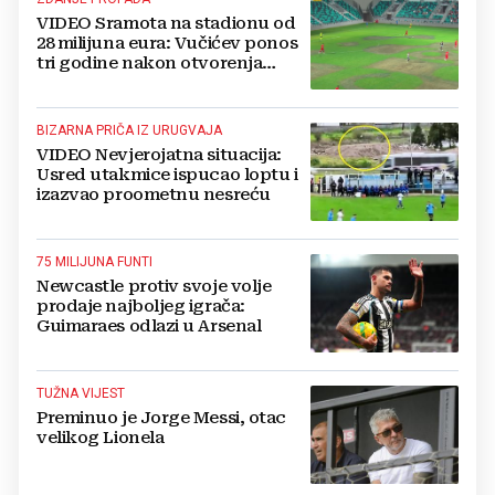
VIDEO Sramota na stadionu od
28 milijuna eura: Vučićev ponos
tri godine nakon otvorenja
ostao bez trave
BIZARNA PRIČA IZ URUGVAJA
VIDEO Nevjerojatna situacija:
Usred utakmice ispucao loptu i
izazvao proometnu nesreću
75 MILIJUNA FUNTI
Newcastle protiv svoje volje
prodaje najboljeg igrača:
Guimaraes odlazi u Arsenal
TUŽNA VIJEST
Preminuo je Jorge Messi, otac
velikog Lionela