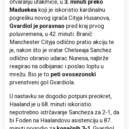
otvaranju utakmice, u
3. minuti preko
Maduekea
koji je iskoristio kardinalnu
pogrešku novog igrača Cityja Husanova,
Gvardiol je poravnao
pred kraj prvog
poluvremena, u 42. minuti. Branič
Manchester Cityja odlično pratio akciju te
je, nakon što je vratar Chelseaja Sanchez
odlično obranio udarac Nunesa, najbrže
reagirao na odbijanac i poslao loptu u
mrežu. Bio je to
peti ovosezonski
prvenstveni gol Gvardiola.
U nastavku se dogodio potpuni preokret,
Haaland je u 68. minuti iskoristio
nepotrebno istrčavanje Sancheza za 2-1, da
bi Foden na Haalandovu asistenciju u 87.
minuti pogodio za
konačnih 3-1
. Gvardiol