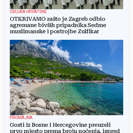
ODLUKA HRVATSKE
OTKRIVAMO zašto je Zagreb odbio
agremane bivših pripadnika Sedme
muslimanske i postrojbe Zulfikar
PROMAJNA
Gosti iz Bosne i Hercegovine preuzeli
prvo mjesto prema broju noćenja, ispred