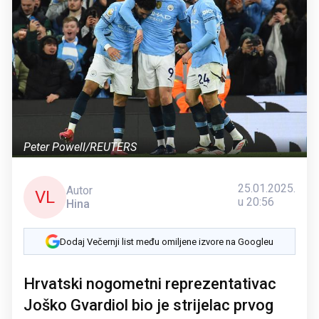
Peter Powell/REUTERS
25.01.2025.
Autor
VL
u 20:56
Hina
Dodaj Večernji list među omiljene izvore na Googleu
Hrvatski nogometni reprezentativac
Joško Gvardiol bio je strijelac prvog