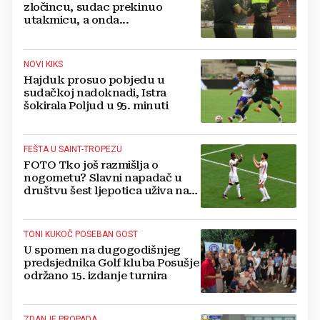
zločincu, sudac prekinuo
utakmicu, a onda...
NOVI KIKS
Hajduk prosuo pobjedu u
sudačkoj nadoknadi, Istra
šokirala Poljud u 95. minuti
FEŠTA U SAINT-TROPEZU
FOTO Tko još razmišlja o
nogometu? Slavni napadač u
društvu šest ljepotica uživa na
luksuznoj jahti
TONI KUKOČ POSEBAN GOST
U spomen na dugogodišnjeg
predsjednika Golf kluba Posušje
održano 15. izdanje turnira
ZDANJE PROPADA