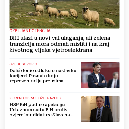
OZBILJAN POTENCIJAL
BiH ulazi u novi val ulaganja, ali zelena
tranzicija mora odmah misliti i na kraj
životnog vijeka vjetroelektrana
SVE DOGOVORIO
Dalić donio odluku o nastavku
karijere! Poznato koju
reprezentaciju preuzima
ISCRPNO OBRAZLOŽILI RAZLOGE
HSP BiH podnio apelaciju
Ustavnom sudu BiH protiv
ovjere kandidature Slavena
Kovačevića