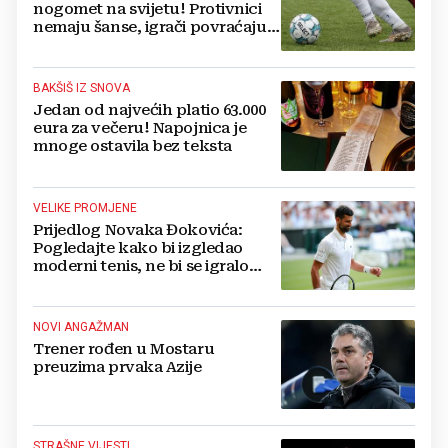
nogomet na svijetu! Protivnici
nemaju šanse, igrači povraćaju,
bore za zrak...
BAKŠIŠ IZ SNOVA
Jedan od najvećih platio 63.000
eura za večeru! Napojnica je
mnoge ostavila bez teksta
VELIKE PROMJENE
Prijedlog Novaka Đokovića:
Pogledajte kako bi izgledao
moderni tenis, ne bi se igralo
dulje od dva sata
NOVI ANGAŽMAN
Trener rođen u Mostaru
preuzima prvaka Azije
STRAŠNE VIJESTI