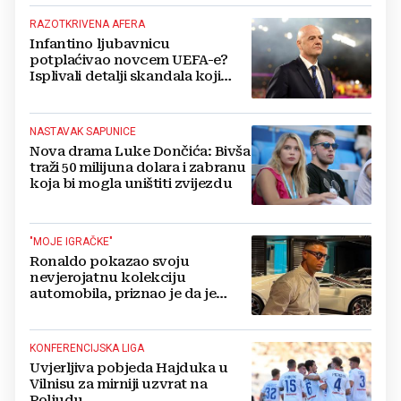
RAZOTKRIVENA AFERA
Infantino ljubavnicu
potplaćivao novcem UEFA-e?
Isplivali detalji skandala koji
potresa FIFA-u
NASTAVAK SAPUNICE
Nova drama Luke Dončića: Bivša
traži 50 milijuna dolara i zabranu
koja bi mogla uništiti zvijezdu
"MOJE IGRAČKE"
Ronaldo pokazao svoju
nevjerojatnu kolekciju
automobila, priznao je da je
prestao brojiti koliko ih ima!
KONFERENCIJSKA LIGA
Uvjerljiva pobjeda Hajduka u
Vilnisu za mirniji uzvrat na
Poljudu