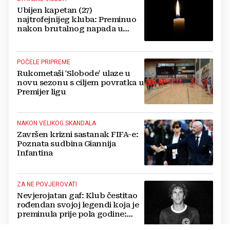
Ubijen kapetan (27)
najtrofejnijeg kluba: Preminuo
nakon brutalnog napada u
blizini svoje kuće
POČELE PRIPREME
Rukometaši 'Slobode' ulaze u
novu sezonu s ciljem povratka u
Premijer ligu
NAKON VELIKOG SKANDALA
Završen krizni sastanak FIFA-e:
Poznata sudbina Giannija
Infantina
ZA NE POVJEROVATI
Nevjerojatan gaf: Klub čestitao
rođendan svojoj legendi koja je
preminula prije pola godine:
'Neka ovaj novi ciklus...'