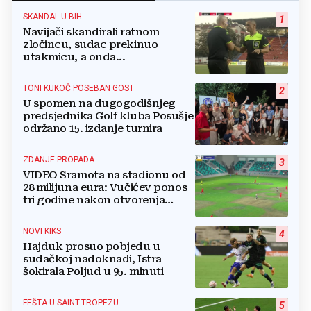
SKANDAL U BIH:
1
Navijači skandirali ratnom
zločincu, sudac prekinuo
utakmicu, a onda...
TONI KUKOČ POSEBAN GOST
2
U spomen na dugogodišnjeg
predsjednika Golf kluba Posušje
održano 15. izdanje turnira
ZDANJE PROPADA
3
VIDEO Sramota na stadionu od
28 milijuna eura: Vučićev ponos
tri godine nakon otvorenja
ostao bez trave
NOVI KIKS
4
Hajduk prosuo pobjedu u
sudačkoj nadoknadi, Istra
šokirala Poljud u 95. minuti
FEŠTA U SAINT-TROPEZU
5