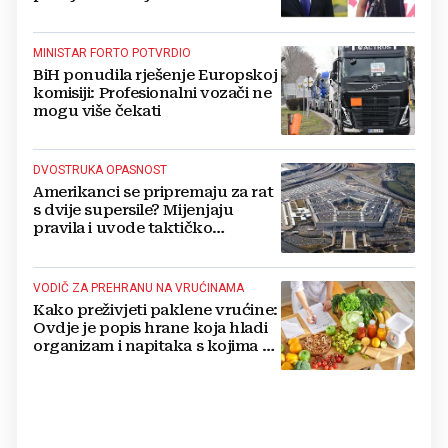
MINISTAR FORTO POTVRDIO
BiH ponudila rješenje Europskoj
komisiji: Profesionalni vozači ne
mogu više čekati
DVOSTRUKA OPASNOST
Amerikanci se pripremaju za rat
s dvije supersile? Mijenjaju
pravila i uvode taktičko
nuklearno oružje
VODIČ ZA PREHRANU NA VRUĆINAMA
Kako preživjeti paklene vrućine:
Ovdje je popis hrane koja hladi
organizam i napitaka s kojima si
činite 'medvjeđu uslugu'