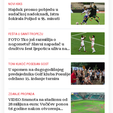
NOVI KIKS
Hajduk prosuo pobjedu u
sudačkoj nadoknadi, Istra
šokirala Poljud u 95. minuti
FEŠTA U SAINT-TROPEZU
FOTO Tko još razmišlja o
nogometu? Slavni napadač u
društvu šest ljepotica uživa na
luksuznoj jahti
TONI KUKOČ POSEBAN GOST
U spomen na dugogodišnjeg
predsjednika Golf kluba Posušje
održano 15. izdanje turnira
ZDANJE PROPADA
VIDEO Sramota na stadionu od
28 milijuna eura: Vučićev ponos
tri godine nakon otvorenja