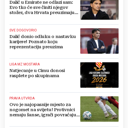
Dalić u Emirate ne odlazi sam:
Evo tko će sve činiti njegov
stožer, dva Hrvata preuzimaju
druge ključne funkcije
SVE DOGOVORIO
Dalić donio odluku o nastavku
karijere! Poznato koju
reprezentaciju preuzima
LIGA MZ MOSTARA
Natjecanje u Cimu donosi
rasplete po skupinama
PRAVA UTVRDA
Ovo je najopasnije mjesto za
nogomet na svijetu! Protivnici
nemaju šanse, igrači povraćaju,
bore za zrak...