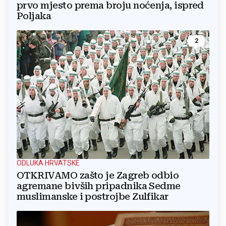
prvo mjesto prema broju noćenja, ispred
Poljaka
2
ODLUKA HRVATSKE
OTKRIVAMO zašto je Zagreb odbio
agremane bivših pripadnika Sedme
muslimanske i postrojbe Zulfikar