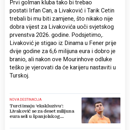
Prvi golman kluba tako bi trebao
postati Irfan Can, a Livaković i Tarik Cetin
trebali bi mu biti zamjene, što nikako nije
dobra vijest za Livakovića uoči svjetskog
prvenstva 2026. godine. Podsjetimo,.
Livaković je stigao iz Dinama u Fener prije
dvije godine za 6,6 milijuna eura i dobro je
branio, ali nakon ove Mourinhove odluke
teško je vjerovati da će karijeru nastaviti u
Turskoj.
NOVA DESTINACIJA
Turci imaju ‘ekskluzivu‘:
Livaković se za deset milijuna
eura seli u španjolskog
velikana?