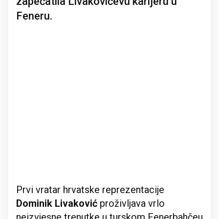
zapečatila Livakovićevu karijeru u
Feneru.
Prvi vratar hrvatske reprezentacije
Dominik Livaković
proživljava vrlo
neizvjesne trenutke u turskom Fenerbahčeu