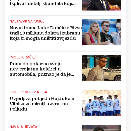
Isplivali detalji skandala koji
potresa FIFA-u
NASTAVAK SAPUNICE
Nova drama Luke Dončića: Bivša
traži 50 milijuna dolara i zabranu
koja bi mogla uništiti zvijezdu
"MOJE IGRAČKE"
Ronaldo pokazao svoju
nevjerojatnu kolekciju
automobila, priznao je da je
prestao brojiti koliko ih ima!
KONFERENCIJSKA LIGA
Uvjerljiva pobjeda Hajduka u
Vilnisu za mirniji uzvrat na
Poljudu
NAVALA HRVATA