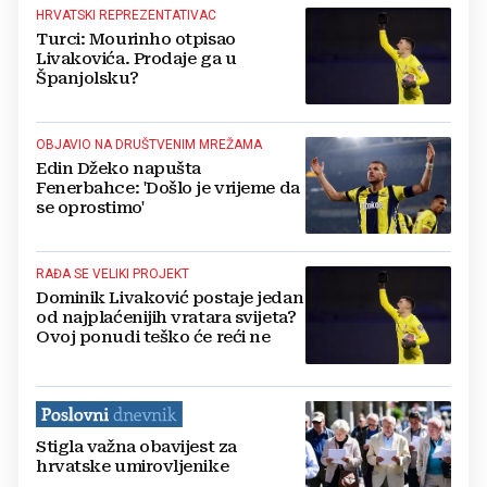
HRVATSKI REPREZENTATIVAC
Turci: Mourinho otpisao
Livakovića. Prodaje ga u
Španjolsku?
OBJAVIO NA DRUŠTVENIM MREŽAMA
Edin Džeko napušta
Fenerbahce: 'Došlo je vrijeme da
se oprostimo'
RAĐA SE VELIKI PROJEKT
Dominik Livaković postaje jedan
od najplaćenijih vratara svijeta?
Ovoj ponudi teško će reći ne
Stigla važna obavijest za
hrvatske umirovljenike