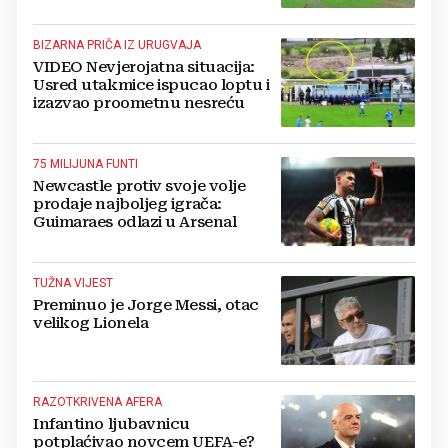
ostao bez trave
BIZARNA PRIČA IZ URUGVAJA
VIDEO Nevjerojatna situacija:
Usred utakmice ispucao loptu i
izazvao proometnu nesreću
75 MILIJUNA FUNTI
Newcastle protiv svoje volje
prodaje najboljeg igrača:
Guimaraes odlazi u Arsenal
TUŽNA VIJEST
Preminuo je Jorge Messi, otac
velikog Lionela
RAZOTKRIVENA AFERA
Infantino ljubavnicu
potplaćivao novcem UEFA-e?