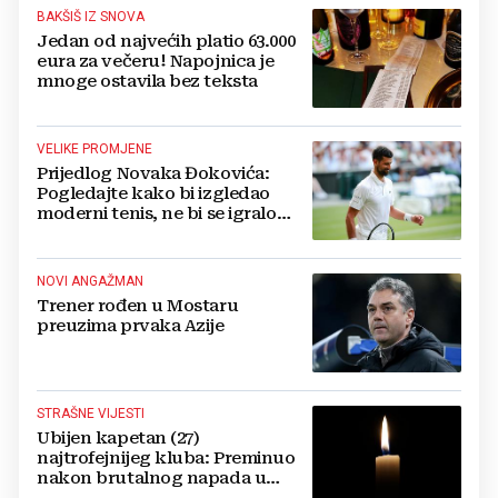
BAKŠIŠ IZ SNOVA
Jedan od najvećih platio 63.000
eura za večeru! Napojnica je
mnoge ostavila bez teksta
VELIKE PROMJENE
Prijedlog Novaka Đokovića:
Pogledajte kako bi izgledao
moderni tenis, ne bi se igralo
dulje od dva sata
NOVI ANGAŽMAN
Trener rođen u Mostaru
preuzima prvaka Azije
STRAŠNE VIJESTI
Ubijen kapetan (27)
najtrofejnijeg kluba: Preminuo
nakon brutalnog napada u