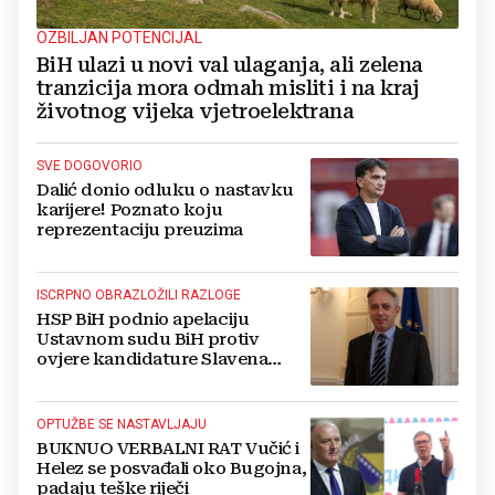
OZBILJAN POTENCIJAL
BiH ulazi u novi val ulaganja, ali zelena
tranzicija mora odmah misliti i na kraj
životnog vijeka vjetroelektrana
SVE DOGOVORIO
Dalić donio odluku o nastavku
karijere! Poznato koju
reprezentaciju preuzima
ISCRPNO OBRAZLOŽILI RAZLOGE
HSP BiH podnio apelaciju
Ustavnom sudu BiH protiv
ovjere kandidature Slavena
Kovačevića
OPTUŽBE SE NASTAVLJAJU
BUKNUO VERBALNI RAT Vučić i
Helez se posvađali oko Bugojna,
padaju teške riječi