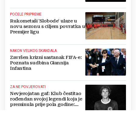
blizini svoje kuće
POČELE PRIPREME
Rukometaši 'Slobode' ulaze u
novu sezonu s ciljem povratka u
Premijer ligu
NAKON VELIKOG SKANDALA
Završen krizni sastanak FIFA-e:
Poznata sudbina Giannija
Infantina
ZA NE POVJEROVATI
Nevjerojatan gaf: Klub čestitao
rođendan svojoj legendi koja je
preminula prije pola godine:
'Neka ovaj novi ciklus...'
LIGA MZ GRADA MOSTARA
Avenija, Jasenica i Rudnik prošli
u nokaut fazu