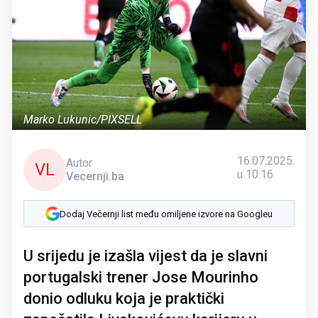
Marko Lukunic/PIXSELL
16.07.2025.
Autor
VL
u 10:16
Vecernji.ba
Dodaj Večernji list među omiljene izvore na Googleu
U srijedu je izašla vijest da je slavni
portugalski trener Jose Mourinho
donio odluku koja je praktički