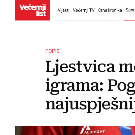
Spor
Vijesti
Večernji TV
Crna kronika
POPIS
Ljestvica m
igrama: Pog
najuspješni