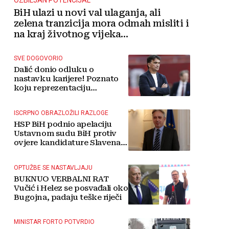
OZBILJAN POTENCIJAL
BiH ulazi u novi val ulaganja, ali
zelena tranzicija mora odmah misliti i
na kraj životnog vijeka
vjetroelektrana
SVE DOGOVORIO
Dalić donio odluku o
nastavku karijere! Poznato
koju reprezentaciju
preuzima
ISCRPNO OBRAZLOŽILI RAZLOGE
HSP BiH podnio apelaciju
Ustavnom sudu BiH protiv
ovjere kandidature Slavena
Kovačevića
OPTUŽBE SE NASTAVLJAJU
BUKNUO VERBALNI RAT
Vučić i Helez se posvađali oko
Bugojna, padaju teške riječi
MINISTAR FORTO POTVRDIO