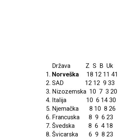
Država Z S B Uk
1.
Norveška
18 12 11 41
2. SAD 12 12 9 33
3. Nizozemska 10 7 3 20
4. Italija 10 6 14 30
5. Njemačka 8 10 8 26
6. Francuska 8 9 6 23
7. Švedska 8 6 4 18
8. Švicarska 6 9 8 23