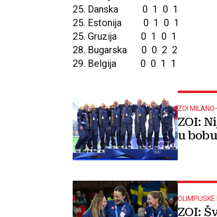
25. Danska 0 1 0 1
25. Estonija 0 1 0 1
25. Gruzija 0 1 0 1
28. Bugarska 0 0 2 2
29. Belgija 0 0 1 1
ZOI MILANO
ZOI: Ni
u bobu
OLIMPIJSKE 
ZOI: Š