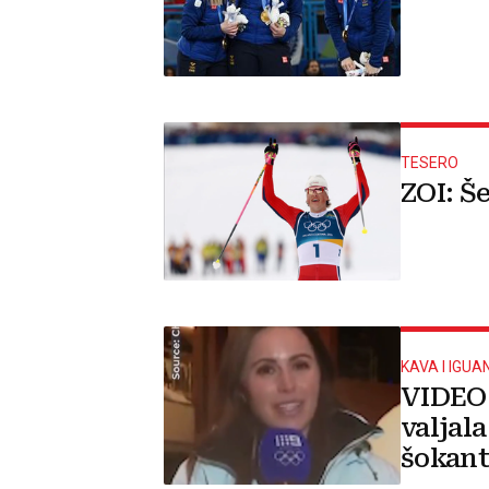
TESERO
ZOI: Š
KAVA I IGUA
VIDEO 
valjala
šokant