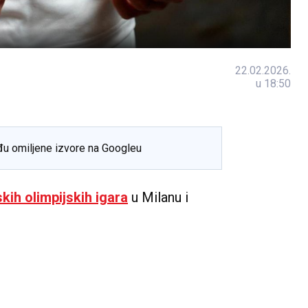
22.02.2026.
u 18:50
đu omiljene izvore na Googleu
kih olimpijskih igara
u Milanu i