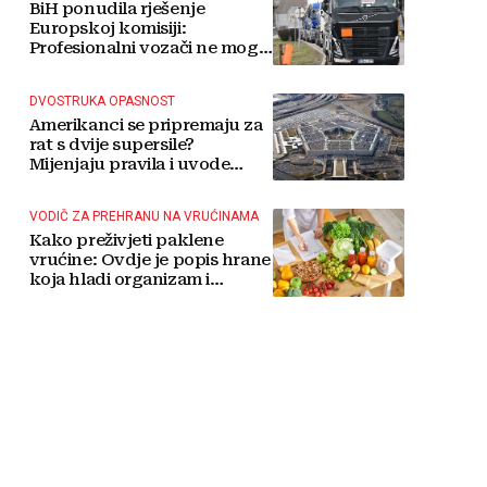
BiH ponudila rješenje
Europskoj komisiji:
Profesionalni vozači ne mogu
više čekati
DVOSTRUKA OPASNOST
Amerikanci se pripremaju za
rat s dvije supersile?
Mijenjaju pravila i uvode
taktičko nuklearno oružje
VODIČ ZA PREHRANU NA VRUĆINAMA
Kako preživjeti paklene
vrućine: Ovdje je popis hrane
koja hladi organizam i
napitaka s kojima si činite
'medvjeđu uslugu'