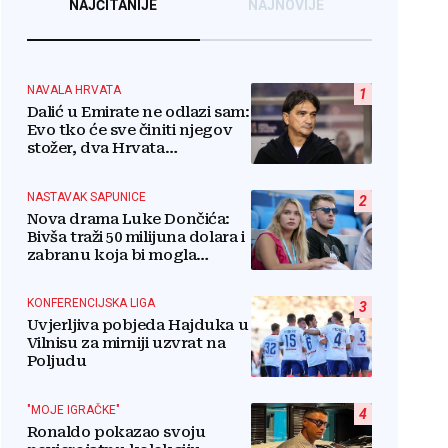
NAJČITANIJE
NAJNOVIJE
NAVALA HRVATA
1
Dalić u Emirate ne odlazi sam:
Evo tko će sve činiti njegov
stožer, dva Hrvata
preuzimaju druge ključne
funkcije
NASTAVAK SAPUNICE
2
Nova drama Luke Dončića:
Bivša traži 50 milijuna dolara i
zabranu koja bi mogla
uništiti zvijezdu
KONFERENCIJSKA LIGA
3
Uvjerljiva pobjeda Hajduka u
Vilnisu za mirniji uzvrat na
Poljudu
"MOJE IGRAČKE"
4
Ronaldo pokazao svoju