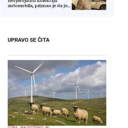
nevjerojatnu kolekciju
automobila, priznao je da je
prestao brojiti koliko ih ima!
UPRAVO SE ČITA