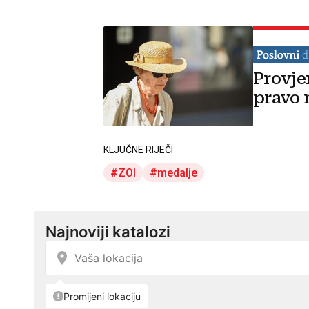
Provje
pravo 
KLJUČNE RIJEČI
ZOI
medalje