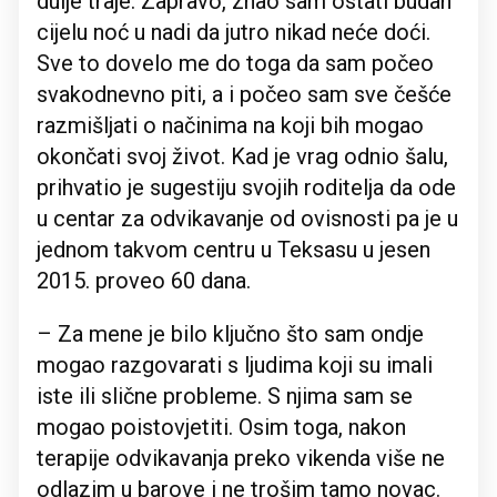
dulje traje. Zapravo, znao sam ostati budan
cijelu noć u nadi da jutro nikad neće doći.
Sve to dovelo me do toga da sam počeo
svakodnevno piti, a i počeo sam sve češće
razmišljati o načinima na koji bih mogao
okončati svoj život. Kad je vrag odnio šalu,
prihvatio je sugestiju svojih roditelja da ode
u centar za odvikavanje od ovisnosti pa je u
jednom takvom centru u Teksasu u jesen
2015. proveo 60 dana.
– Za mene je bilo ključno što sam ondje
mogao razgovarati s ljudima koji su imali
iste ili slične probleme. S njima sam se
mogao poistovjetiti. Osim toga, nakon
terapije odvikavanja preko vikenda više ne
odlazim u barove i ne trošim tamo novac.