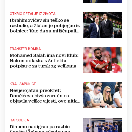
OTKRIO DETALJE IZ ŽIVOTA
Ibrahimovićev sin teško se
razbolio, a Zlatan je pobjegao iz
bolnice: 'Kao da su mi iščupali
srce'
TRANSFER BOMBA
Mohamed Salah ima novi klub:
Nakon odlaska s Anfielda
potpisuje za turskog velikana
KRAJ SAPUNICE
Nevjerojatan preokret:
Dončićeva bivša zaručnica
objavila velike vijesti, ovo nitko
nije očekivao!
RAPSODIJA
Dinamo nadigrao pa razbio