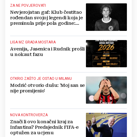
ZA NE POVJEROVATI
Nevjerojatan gaf: Klub čestitao
rođendan svojoj legendi koja je
preminula prije pola godine:
'Neka ovaj novi ciklus...'
LIGA MZ GRADA MOSTARA
Avenija, Jasenica i Rudnik prošli
u nokaut fazu
OTKRIO ZAŠTO JE OSTAO U MILANU
Modrić otvorio dušu: 'Moj san se
nije promijenio'
NOVA KONTROVERZA
Znači li ovo konačni kraj za
Infantina? Predsjednik FIFA-e
optužen za ucjenu