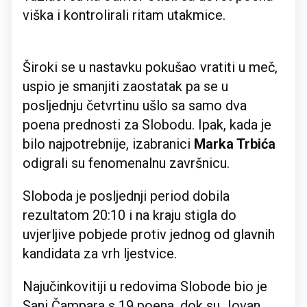
viška i kontrolirali ritam utakmice.
Široki se u nastavku pokušao vratiti u meč,
uspio je smanjiti zaostatak pa se u
posljednju četvrtinu ušlo sa samo dva
poena prednosti za Slobodu. Ipak, kada je
bilo najpotrebnije, izabranici
Marka Trbića
odigrali su fenomenalnu završnicu.
Sloboda je posljednji period dobila
rezultatom 20:10 i na kraju stigla do
uvjerljive pobjede protiv jednog od glavnih
kandidata za vrh ljestvice.
Najučinkovitiji u redovima Slobode bio je
Sani Čampara s 19 poena, dok su Jovan