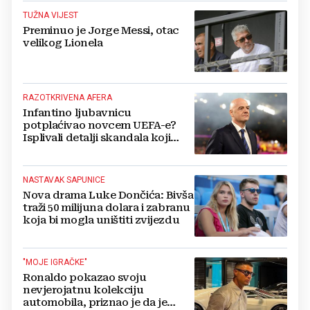
TUŽNA VIJEST
Preminuo je Jorge Messi, otac
velikog Lionela
RAZOTKRIVENA AFERA
Infantino ljubavnicu
potplaćivao novcem UEFA-e?
Isplivali detalji skandala koji
potresa FIFA-u
NASTAVAK SAPUNICE
Nova drama Luke Dončića: Bivša
traži 50 milijuna dolara i zabranu
koja bi mogla uništiti zvijezdu
"MOJE IGRAČKE"
Ronaldo pokazao svoju
nevjerojatnu kolekciju
automobila, priznao je da je