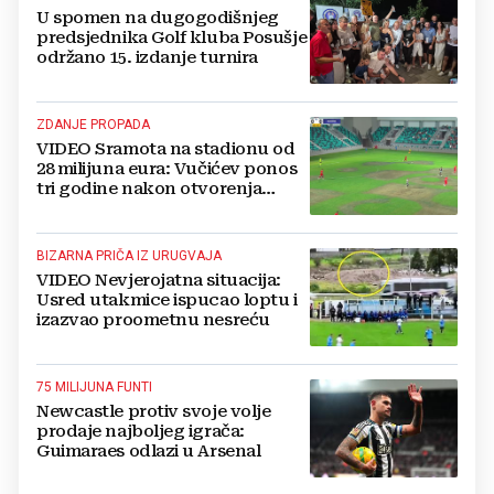
U spomen na dugogodišnjeg
predsjednika Golf kluba Posušje
održano 15. izdanje turnira
ZDANJE PROPADA
VIDEO Sramota na stadionu od
28 milijuna eura: Vučićev ponos
tri godine nakon otvorenja
ostao bez trave
BIZARNA PRIČA IZ URUGVAJA
VIDEO Nevjerojatna situacija:
Usred utakmice ispucao loptu i
izazvao proometnu nesreću
75 MILIJUNA FUNTI
Newcastle protiv svoje volje
prodaje najboljeg igrača:
Guimaraes odlazi u Arsenal