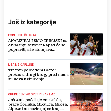
Još iz kategorije
POBIJEDILI ČELIK, NO...
ANALIZIRALI SMO ZRINJSKI na
otvaranju sezone: Napad će se
popraviti, ali zabrinjava...
LIGA MZ ČAPLJINE
Trećom pobjedom Dretelj
prošao u drugi krug, pred nama
su nova uzbuđenja
GRUDE CENTAR OPET PRVAK LMZ
Još 2010. počela je era Galića,
braće Ćorluka, Mikulića, Miloša,
Alpeze i ne nazire joj se kraj.