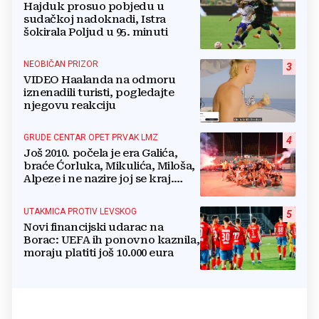
Hajduk prosuo pobjedu u
sudačkoj nadoknadi, Istra
šokirala Poljud u 95. minuti
NEOBIČAN PRIZOR
3
VIDEO Haalanda na odmoru
iznenadili turisti, pogledajte
njegovu reakciju
GRUDE CENTAR OPET PRVAK LMZ
4
Još 2010. počela je era Galića,
braće Ćorluka, Mikulića, Miloša,
Alpeze i ne nazire joj se kraj.
Ivan Ćorluka ispisao povijest
UTAKMICA PROTIV LEVSKOG
5
Novi financijski udarac na
Borac: UEFA ih ponovno kaznila,
moraju platiti još 10.000 eura