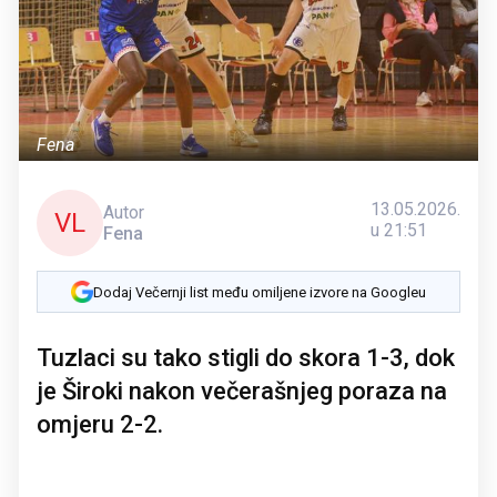
Fena
13.05.2026.
Autor
VL
u 21:51
Fena
Dodaj Večernji list među omiljene izvore na Googleu
Tuzlaci su tako stigli do skora 1-3, dok
je Široki nakon večerašnjeg poraza na
omjeru 2-2.