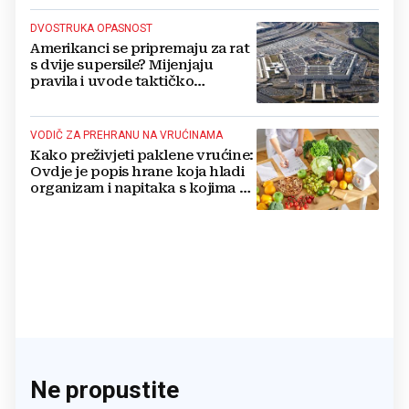
DVOSTRUKA OPASNOST
Amerikanci se pripremaju za rat
s dvije supersile? Mijenjaju
pravila i uvode taktičko
nuklearno oružje
VODIČ ZA PREHRANU NA VRUĆINAMA
Kako preživjeti paklene vrućine:
Ovdje je popis hrane koja hladi
organizam i napitaka s kojima si
činite 'medvjeđu uslugu'
Ne propustite