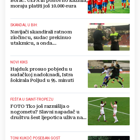
Borac: UEFA ih ponovno kaznila,
moraju platiti još 10.000 eura
SKANDAL U BIH:
Navijači skandirali ratnom
zločincu, sudac prekinuo
utakmicu, a onda...
NOVI KIKS
Hajduk prosuo pobjedu u
sudačkoj nadoknadi, Istra
šokirala Poljud u 95. minuti
FEŠTA U SAINT-TROPEZU
FOTO Tko još razmišlja o
nogometu? Slavni napadač u
društvu šest ljepotica uživa na
luksuznoj jahti
TONI KUKOČ POSEBAN GOST