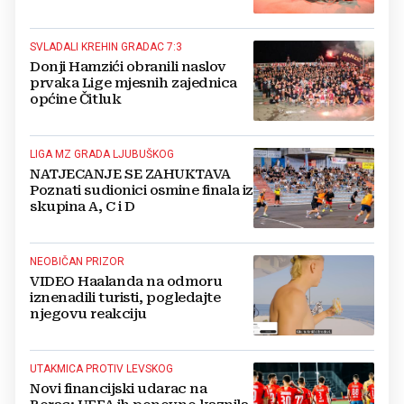
Ivan Ćorluka ispisao povijest
SVLADALI KREHIN GRADAC 7:3
Donji Hamzići obranili naslov
prvaka Lige mjesnih zajednica
općine Čitluk
LIGA MZ GRADA LJUBUŠKOG
NATJECANJE SE ZAHUKTAVA
Poznati sudionici osmine finala iz
skupina A, C i D
NEOBIČAN PRIZOR
VIDEO Haalanda na odmoru
iznenadili turisti, pogledajte
njegovu reakciju
UTAKMICA PROTIV LEVSKOG
Novi financijski udarac na