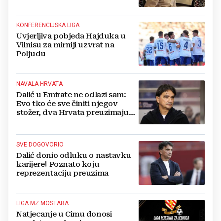
prestao brojiti koliko ih ima!
KONFERENCIJSKA LIGA
Uvjerljiva pobjeda Hajduka u
Vilnisu za mirniji uzvrat na
Poljudu
NAVALA HRVATA
Dalić u Emirate ne odlazi sam:
Evo tko će sve činiti njegov
stožer, dva Hrvata preuzimaju
druge ključne funkcije
SVE DOGOVORIO
Dalić donio odluku o nastavku
karijere! Poznato koju
reprezentaciju preuzima
LIGA MZ MOSTARA
Natjecanje u Cimu donosi