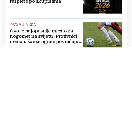
rasplete po skupinama
PRAVA UTVRDA
Ovo je najopasnije mjesto za
nogomet na svijetu! Protivnici
nemaju šanse, igrači povraćaju,
bore za zrak...
BAKŠIŠ IZ SNOVA
Jedan od najvećih platio 63.000
eura za večeru! Napojnica je
mnoge ostavila bez teksta
VELIKE PROMJENE
Prijedlog Novaka Đokovića:
Pogledajte kako bi izgledao
moderni tenis, ne bi se igralo
dulje od dva sata
NOVI ANGAŽMAN