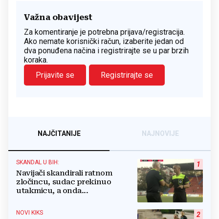
Važna obavijest
Za komentiranje je potrebna prijava/registracija.
Ako nemate korisnički račun, izaberite jedan od
dva ponuđena načina i registrirajte se u par brzih
koraka.
Prijavite se
Registrirajte se
NAJČITANIJE
NAJNOVIJE
SKANDAL U BIH:
1
Navijači skandirali ratnom
zločincu, sudac prekinuo
utakmicu, a onda...
NOVI KIKS
2