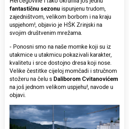
Hercegovine i tako okrunila još jednu
fantastičnu sezonu
ispunjenu trudom,
zajedništvom, velikom borbom i na kraju
uspjehom!, objavio je HŠK Zrinjski na
svojim društvenim mrežama.
- Ponosni smo na naše momke koji su iz
utakmice u utakmicu pokazivali karakter,
kvalitetu i srce dostojno dresa koji nose.
Velike čestitke cijeloj momčadi i stručnom
stožeru na čelu s
Daliborom Cvitanovićem
na još jednom velikom uspjehu!, navode u
objavi.