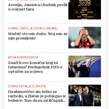
Avenija, Jasenica i Rudnik prošli
u nokaut fazu
OTKRIO ZAŠTO JE OSTAO U MILANU
Modrić otvorio dušu: 'Moj san se
nije promijenio'
NOVA KONTROVERZA
Znači li ovo konačni kraj za
Infantina? Predsjednik FIFA-e
optužen za ucjenu
OTKRIO DETALJE IZ ŽIVOTA
Ibrahimovićev sin teško se
razbolio, a Zlatan je pobjegao iz
bolnice: 'Kao da su mi iščupali
srce'