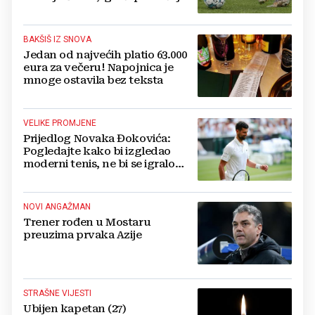
bore za zrak...
BAKŠIŠ IZ SNOVA
Jedan od najvećih platio 63.000
eura za večeru! Napojnica je
mnoge ostavila bez teksta
VELIKE PROMJENE
Prijedlog Novaka Đokovića:
Pogledajte kako bi izgledao
moderni tenis, ne bi se igralo
dulje od dva sata
NOVI ANGAŽMAN
Trener rođen u Mostaru
preuzima prvaka Azije
STRAŠNE VIJESTI
Ubijen kapetan (27)