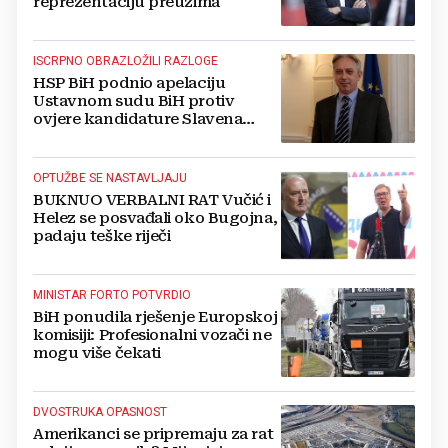
reprezentaciju preuzima
ISCRPNO OBRAZLOŽILI RAZLOGE
HSP BiH podnio apelaciju
Ustavnom sudu BiH protiv
ovjere kandidature Slavena
Kovačevića
OPTUŽBE SE NASTAVLJAJU
BUKNUO VERBALNI RAT Vučić i
Helez se posvađali oko Bugojna,
padaju teške riječi
MINISTAR FORTO POTVRDIO
BiH ponudila rješenje Europskoj
komisiji: Profesionalni vozači ne
mogu više čekati
DVOSTRUKA OPASNOST
Amerikanci se pripremaju za rat