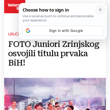
BiH
URUČEN IM PEHAR
FOTO Juniori Zrinjskog
osvojili titulu prvaka
BiH!