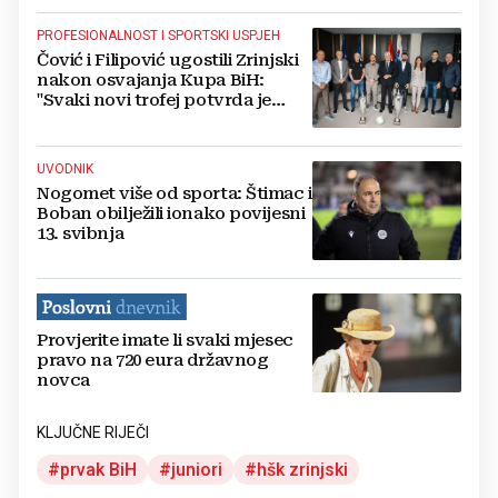
PROFESIONALNOST I SPORTSKI USPJEH
Čović i Filipović ugostili Zrinjski
nakon osvajanja Kupa BiH:
"Svaki novi trofej potvrda je
kvalitete"
UVODNIK
Nogomet više od sporta: Štimac i
Boban obilježili ionako povijesni
13. svibnja
Provjerite imate li svaki mjesec
pravo na 720 eura državnog
novca
KLJUČNE RIJEČI
prvak BiH
juniori
hšk zrinjski