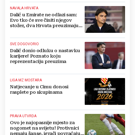
NAVALA HRVATA
Dalić u Emirate ne odlazi sam:
Evo tko će sve činiti njegov
stožer, dva Hrvata preuzimaju
druge ključne funkcije
SVE DOGOVORIO
Dalić donio odluku o nastavku
karijere! Poznato koju
reprezentaciju preuzima
LIGA MZ MOSTARA
Natjecanje u Cimu donosi
rasplete po skupinama
PRAVA UTVRDA
Ovo je najopasnije mjesto za
nogomet na svijetu! Protivnici
nemaju šanse, igrači povraćaju,