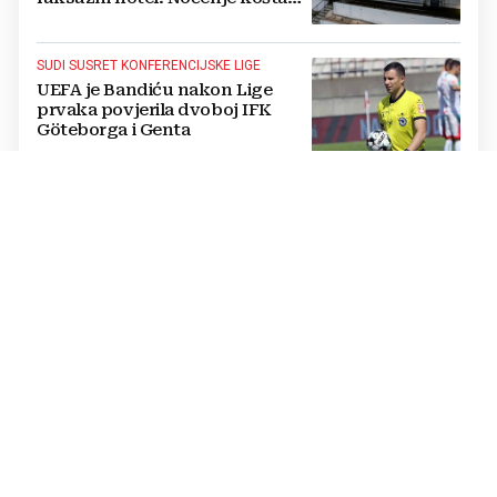
1200 eura
SUDI SUSRET KONFERENCIJSKE LIGE
UEFA je Bandiću nakon Lige
prvaka povjerila dvoboj IFK
Göteborga i Genta
IZVANREDAN PODVIG
Poljski plivač prvi preplivao
Baltičko more od Švedske do
Poljske: Proveo više od dva dana
u vodi
NATJECANJE U CIMU
Nastavljena uzbuđenja na Ligi
mjesnih zajednica grada
Mostara
TRAGEDIJA U BORILAČKOM SPORTU
Preminuo MMA borac u 34.