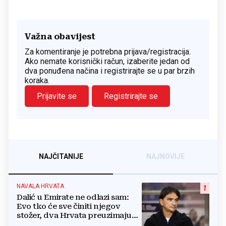
Važna obavijest
Za komentiranje je potrebna prijava/registracija.
Ako nemate korisnički račun, izaberite jedan od
dva ponuđena načina i registrirajte se u par brzih
koraka.
Prijavite se
Registrirajte se
NAJČITANIJE
NAJNOVIJE
NAVALA HRVATA
1
Dalić u Emirate ne odlazi sam:
Evo tko će sve činiti njegov
stožer, dva Hrvata preuzimaju
druge ključne funkcije