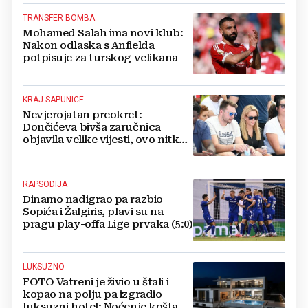
TRANSFER BOMBA
Mohamed Salah ima novi klub:
Nakon odlaska s Anfielda
potpisuje za turskog velikana
KRAJ SAPUNICE
Nevjerojatan preokret:
Dončićeva bivša zaručnica
objavila velike vijesti, ovo nitko
nije očekivao!
RAPSODIJA
Dinamo nadigrao pa razbio
Sopića i Žalgiris, plavi su na
pragu play-offa Lige prvaka (5:0)
LUKSUZNO
FOTO Vatreni je živio u štali i
kopao na polju pa izgradio
luksuzni hotel: Noćenje košta