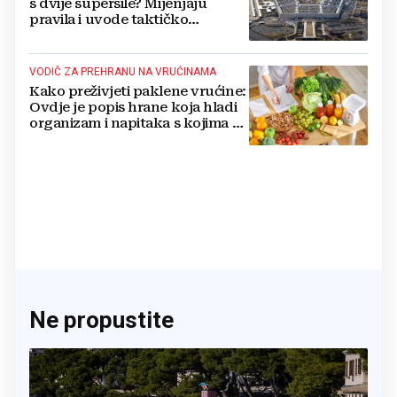
s dvije supersile? Mijenjaju
pravila i uvode taktičko
nuklearno oružje
VODIČ ZA PREHRANU NA VRUĆINAMA
Kako preživjeti paklene vrućine:
Ovdje je popis hrane koja hladi
organizam i napitaka s kojima si
činite 'medvjeđu uslugu'
Ne propustite