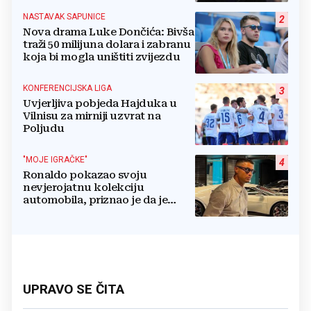
NASTAVAK SAPUNICE
2
Nova drama Luke Dončića: Bivša
traži 50 milijuna dolara i zabranu
koja bi mogla uništiti zvijezdu
KONFERENCIJSKA LIGA
3
Uvjerljiva pobjeda Hajduka u
Vilnisu za mirniji uzvrat na
Poljudu
"MOJE IGRAČKE"
4
Ronaldo pokazao svoju
nevjerojatnu kolekciju
automobila, priznao je da je
prestao brojiti koliko ih ima!
UPRAVO SE ČITA