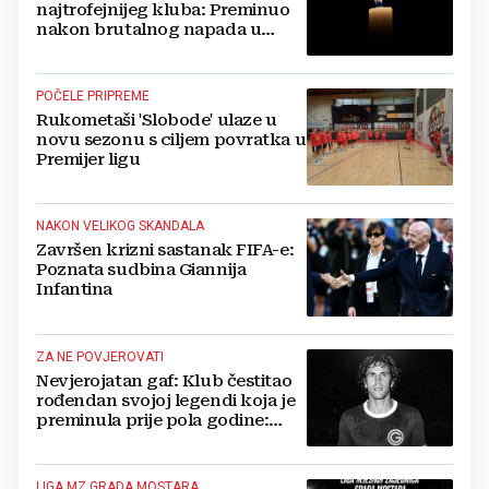
najtrofejnijeg kluba: Preminuo
nakon brutalnog napada u
blizini svoje kuće
POČELE PRIPREME
Rukometaši 'Slobode' ulaze u
novu sezonu s ciljem povratka u
Premijer ligu
NAKON VELIKOG SKANDALA
Završen krizni sastanak FIFA-e:
Poznata sudbina Giannija
Infantina
ZA NE POVJEROVATI
Nevjerojatan gaf: Klub čestitao
rođendan svojoj legendi koja je
preminula prije pola godine:
'Neka ovaj novi ciklus...'
LIGA MZ GRADA MOSTARA