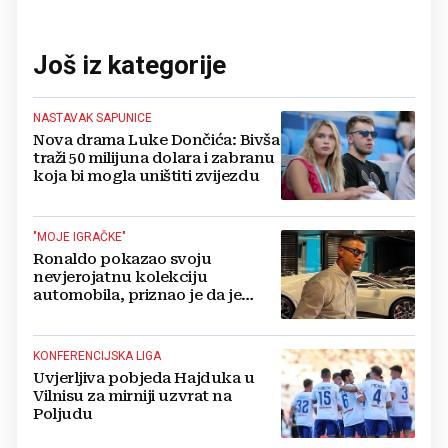
Još iz kategorije
NASTAVAK SAPUNICE
Nova drama Luke Dončića: Bivša
traži 50 milijuna dolara i zabranu
koja bi mogla uništiti zvijezdu
"MOJE IGRAČKE"
Ronaldo pokazao svoju
nevjerojatnu kolekciju
automobila, priznao je da je
prestao brojiti koliko ih ima!
KONFERENCIJSKA LIGA
Uvjerljiva pobjeda Hajduka u
Vilnisu za mirniji uzvrat na
Poljudu