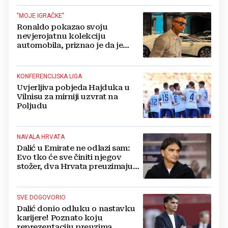
"MOJE IGRAČKE"
Ronaldo pokazao svoju
nevjerojatnu kolekciju
automobila, priznao je da je
prestao brojiti koliko ih ima!
KONFERENCIJSKA LIGA
Uvjerljiva pobjeda Hajduka u
Vilnisu za mirniji uzvrat na
Poljudu
NAVALA HRVATA
Dalić u Emirate ne odlazi sam:
Evo tko će sve činiti njegov
stožer, dva Hrvata preuzimaju
druge ključne funkcije
SVE DOGOVORIO
Dalić donio odluku o nastavku
karijere! Poznato koju
reprezentaciju preuzima