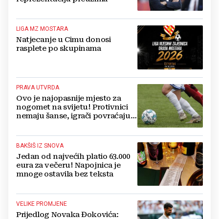
LIGA MZ MOSTARA
Natjecanje u Cimu donosi
rasplete po skupinama
PRAVA UTVRDA
Ovo je najopasnije mjesto za
nogomet na svijetu! Protivnici
nemaju šanse, igrači povraćaju,
bore za zrak...
BAKŠIŠ IZ SNOVA
Jedan od najvećih platio 63.000
eura za večeru! Napojnica je
mnoge ostavila bez teksta
VELIKE PROMJENE
Prijedlog Novaka Đokovića: