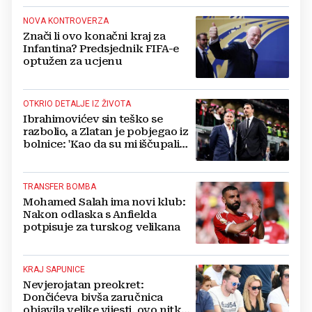
NOVA KONTROVERZA
Znači li ovo konačni kraj za
Infantina? Predsjednik FIFA-e
optužen za ucjenu
OTKRIO DETALJE IZ ŽIVOTA
Ibrahimovićev sin teško se
razbolio, a Zlatan je pobjegao iz
bolnice: 'Kao da su mi iščupali
srce'
TRANSFER BOMBA
Mohamed Salah ima novi klub:
Nakon odlaska s Anfielda
potpisuje za turskog velikana
KRAJ SAPUNICE
Nevjerojatan preokret:
Dončićeva bivša zaručnica
objavila velike vijesti, ovo nitko