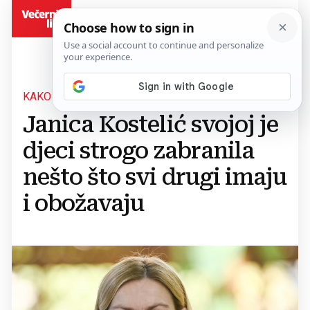
BiH
KAKO ODGAJA DJECU
Janica Kostelić svojoj je
djeci strogo zabranila
nešto što svi drugi imaju
i obožavaju