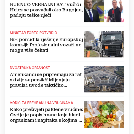
BUKNUO VERBALNI RAT Vučić i
Helez se posvađali oko Bugojna,
padaju teške riječi
MINISTAR FORTO POTVRDIO
BiH ponudila rješenje Europskoj
komisiji: Profesionalni vozači ne
mogu više čekati
DVOSTRUKA OPASNOST
Amerikanci se pripremaju za rat
s dvije supersile? Mijenjaju
pravila i uvode taktičko
nuklearno oružje
VODIČ ZA PREHRANU NA VRUĆINAMA
Kako preživjeti paklene vrućine:
Ovdje je popis hrane koja hladi
organizam i napitaka s kojima si
činite 'medvjeđu uslugu'