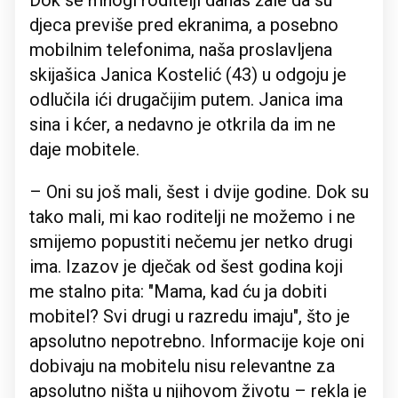
Dok se mnogi roditelji danas žale da su
djeca previše pred ekranima, a posebno
mobilnim telefonima, naša proslavljena
skijašica Janica Kostelić (43) u odgoju je
odlučila ići drugačijim putem. Janica ima
sina i kćer, a nedavno je otkrila da im ne
daje mobitele.
– Oni su još mali, šest i dvije godine. Dok su
tako mali, mi kao roditelji ne možemo i ne
smijemo popustiti nečemu jer netko drugi
ima. Izazov je dječak od šest godina koji
me stalno pita: "Mama, kad ću ja dobiti
mobitel? Svi drugi u razredu imaju", što je
apsolutno nepotrebno. Informacije koje oni
dobivaju na mobitelu nisu relevantne za
apsolutno ništa u njihovom životu – rekla je