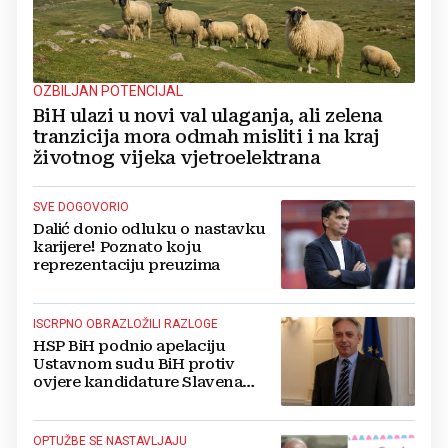
OZBILJAN POTENCIJAL
BiH ulazi u novi val ulaganja, ali zelena
tranzicija mora odmah misliti i na kraj
životnog vijeka vjetroelektrana
SVE DOGOVORIO
Dalić donio odluku o nastavku
karijere! Poznato koju
reprezentaciju preuzima
ISCRPNO OBRAZLOŽILI RAZLOGE
HSP BiH podnio apelaciju
Ustavnom sudu BiH protiv
ovjere kandidature Slavena
Kovačevića
OPTUŽBE SE NASTAVLJAJU