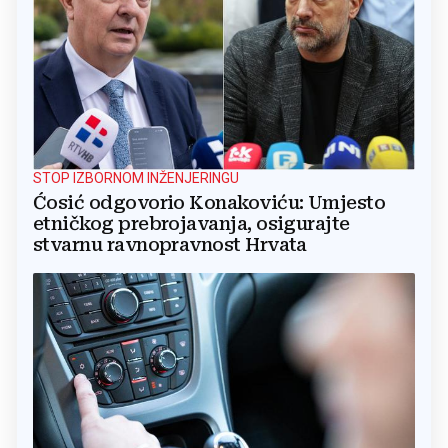
STOP IZBORNOM INŽENJERINGU
Ćosić odgovorio Konakoviću: Umjesto
etničkog prebrojavanja, osigurajte
stvarnu ravnopravnost Hrvata