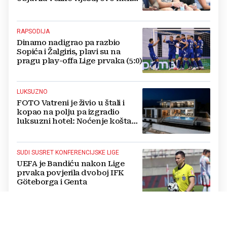
nije očekivao!
RAPSODIJA
Dinamo nadigrao pa razbio
Sopića i Žalgiris, plavi su na
pragu play-offa Lige prvaka (5:0)
LUKSUZNO
FOTO Vatreni je živio u štali i
kopao na polju pa izgradio
luksuzni hotel: Noćenje košta
1200 eura
SUDI SUSRET KONFERENCIJSKE LIGE
UEFA je Bandiću nakon Lige
prvaka povjerila dvoboj IFK
Göteborga i Genta
IZVANREDAN PODVIG
Poljski plivač prvi preplivao