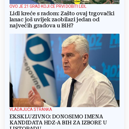
OVO JE 21 GRAD KOJI ĆE PRVI DOBITI LIDL
Lidl kreće s radom: Zašto ovaj trgovački
lanac još uvijek zaobilazi jedan od
najvećih gradova u BiH?
VLADAJUĆA STRANKA
EKSKLUZIVNO: DONOSIMO IMENA
KANDIDATA HDZ-A BIH ZA IZBORE U
LISTOPADU