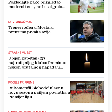
Pogledajte kako bi izgledao
moderni tenis, ne bi se igralo
dulje od dva sata
NOVI ANGAŽMAN
Trener rođen u Mostaru
preuzima prvaka Azije
STRAŠNE VIJESTI
Ubijen kapetan (27)
najtrofejnijeg kluba: Preminuo
nakon brutalnog napada u
blizini svoje kuće
POČELE PRIPREME
Rukometaši 'Slobode' ulaze u
novu sezonu s ciljem povratka u
Premijer ligu