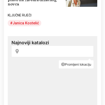
pravo na 720 eura državnog
novca
KLJUČNE RIJEČI
Janica Kostelić