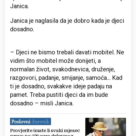
Janica.
Janica je naglasila da je dobro kada je djeci
dosadno.
– Djeci ne bismo trebali davati mobitel. Ne
vidim što mobitel može donijeti, a
normalan život, svakodnevica, druženje,
razgovori, padanje, smijanje, samoća... Kad
ti je dosadno, svakakve ideje padaju na
pamet. Treba pustiti djeci da im bude
dosadno – misli Janica.
Provjerite imate li svaki mjesec