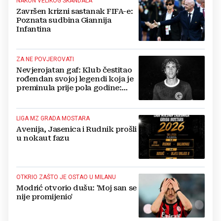
NAKON VELIKOG SKANDALA
Završen krizni sastanak FIFA-e:
Poznata sudbina Giannija
Infantina
ZA NE POVJEROVATI
Nevjerojatan gaf: Klub čestitao
rođendan svojoj legendi koja je
preminula prije pola godine:
'Neka ovaj novi ciklus...'
LIGA MZ GRADA MOSTARA
Avenija, Jasenica i Rudnik prošli
u nokaut fazu
OTKRIO ZAŠTO JE OSTAO U MILANU
Modrić otvorio dušu: 'Moj san se
nije promijenio'