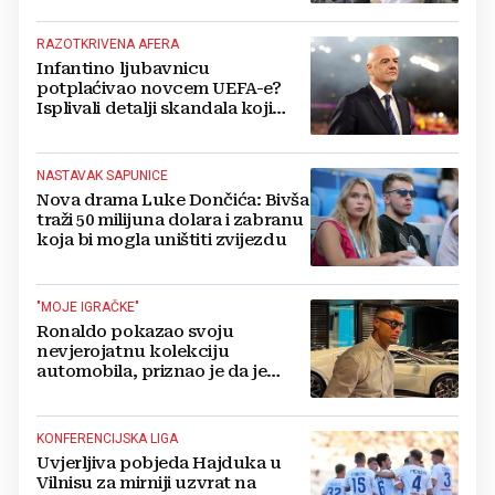
RAZOTKRIVENA AFERA
Infantino ljubavnicu
potplaćivao novcem UEFA-e?
Isplivali detalji skandala koji
potresa FIFA-u
NASTAVAK SAPUNICE
Nova drama Luke Dončića: Bivša
traži 50 milijuna dolara i zabranu
koja bi mogla uništiti zvijezdu
"MOJE IGRAČKE"
Ronaldo pokazao svoju
nevjerojatnu kolekciju
automobila, priznao je da je
prestao brojiti koliko ih ima!
KONFERENCIJSKA LIGA
Uvjerljiva pobjeda Hajduka u
Vilnisu za mirniji uzvrat na