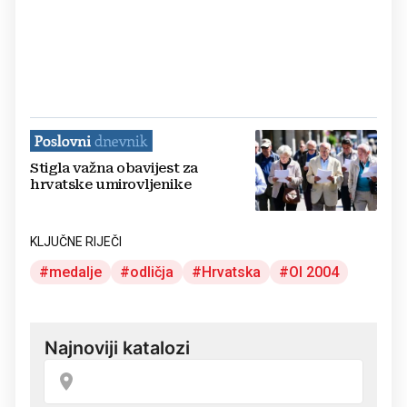
Stigla važna obavijest za
hrvatske umirovljenike
KLJUČNE RIJEČI
medalje
odličja
Hrvatska
OI 2004