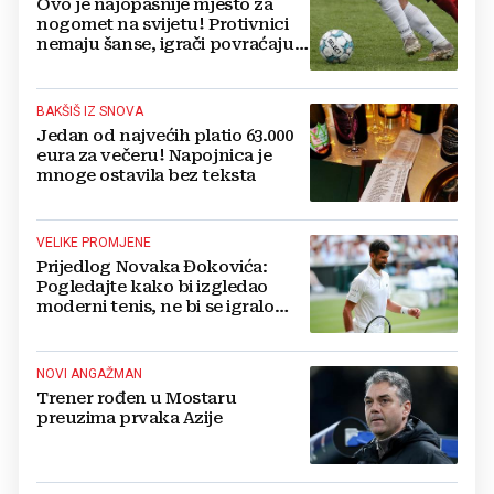
Ovo je najopasnije mjesto za
nogomet na svijetu! Protivnici
nemaju šanse, igrači povraćaju,
bore za zrak...
BAKŠIŠ IZ SNOVA
Jedan od najvećih platio 63.000
eura za večeru! Napojnica je
mnoge ostavila bez teksta
VELIKE PROMJENE
Prijedlog Novaka Đokovića:
Pogledajte kako bi izgledao
moderni tenis, ne bi se igralo
dulje od dva sata
NOVI ANGAŽMAN
Trener rođen u Mostaru
preuzima prvaka Azije