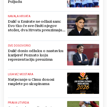
Poljudu
NAVALA HRVATA
Dalić u Emirate ne odlazi sam:
Evo tko će sve činiti njegov
stožer, dva Hrvata preuzimaju
druge ključne funkcije
SVE DOGOVORIO
Dalić donio odluku o nastavku
karijere! Poznato koju
reprezentaciju preuzima
LIGA MZ MOSTARA
Natjecanje u Cimu donosi
rasplete po skupinama
PRAVA UTVRDA