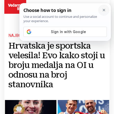
BiH
NAJBOLJI U REGIJI
Hrvatska je sportska
velesila! Evo kako stoji u
broju medalja na OI u
odnosu na broj
stanovnika