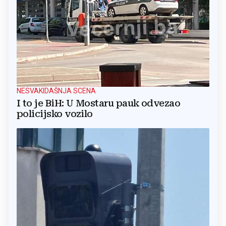
NESVAKIDAŠNJA SCENA
I to je BiH: U Mostaru pauk odvezao
policijsko vozilo