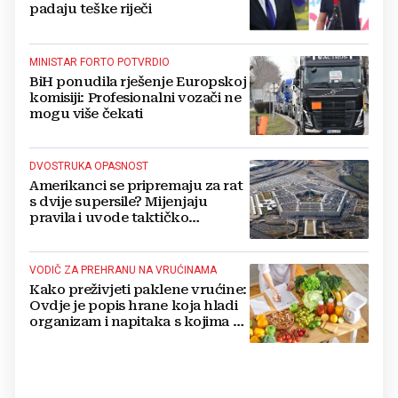
padaju teške riječi
MINISTAR FORTO POTVRDIO
BiH ponudila rješenje Europskoj
komisiji: Profesionalni vozači ne
mogu više čekati
DVOSTRUKA OPASNOST
Amerikanci se pripremaju za rat
s dvije supersile? Mijenjaju
pravila i uvode taktičko
nuklearno oružje
VODIČ ZA PREHRANU NA VRUĆINAMA
Kako preživjeti paklene vrućine:
Ovdje je popis hrane koja hladi
organizam i napitaka s kojima si
činite 'medvjeđu uslugu'