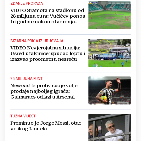
ZDANJE PROPADA
VIDEO Sramota na stadionu od
28 milijuna eura: Vučićev ponos
tri godine nakon otvorenja
ostao bez trave
BIZARNA PRIČA IZ URUGVAJA
VIDEO Nevjerojatna situacija:
Usred utakmice ispucao loptu i
izazvao proometnu nesreću
75 MILIJUNA FUNTI
Newcastle protiv svoje volje
prodaje najboljeg igrača:
Guimaraes odlazi u Arsenal
TUŽNA VIJEST
Preminuo je Jorge Messi, otac
velikog Lionela