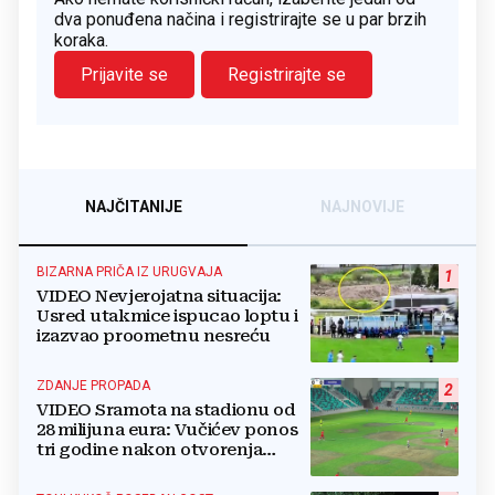
dva ponuđena načina i registrirajte se u par brzih
koraka.
Prijavite se
Registrirajte se
NAJČITANIJE
NAJNOVIJE
BIZARNA PRIČA IZ URUGVAJA
1
VIDEO Nevjerojatna situacija:
Usred utakmice ispucao loptu i
izazvao proometnu nesreću
ZDANJE PROPADA
2
VIDEO Sramota na stadionu od
28 milijuna eura: Vučićev ponos
tri godine nakon otvorenja
ostao bez trave