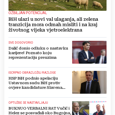
OZBILJAN POTENCIJAL
BiH ulazi u novi val ulaganja, ali zelena
tranzicija mora odmah misliti i na kraj
životnog vijeka vjetroelektrana
SVE DOGOVORIO
Dalić donio odluku o nastavku
karijere! Poznato koju
reprezentaciju preuzima
ISCRPNO OBRAZLOŽILI RAZLOGE
HSP BiH podnio apelaciju
Ustavnom sudu BiH protiv
ovjere kandidature Slavena
Kovačevića
OPTUŽBE SE NASTAVLJAJU
BUKNUO VERBALNI RAT Vučić i
Helez se posvađali oko Bugojna,