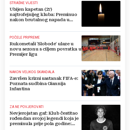
STRAŠNE VIJESTI
Ubijen kapetan (27)
najtrofejnijeg kluba: Preminuo
nakon brutalnog napada u
blizini svoje kuće
POČELE PRIPREME
Rukometaši 'Slobode' ulaze u
novu sezonu s ciljem povratka u
Premijer ligu
NAKON VELIKOG SKANDALA
Završen krizni sastanak FIFA-e:
Poznata sudbina Giannija
Infantina
ZA NE POVJEROVATI
Nevjerojatan gaf: Klub čestitao
rođendan svojoj legendi koja je
preminula prije pola godine:
'Neka ovaj novi ciklus...'