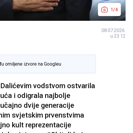
1/4
08.07.2026.
u 23:12
đu omiljene izvore na Googleu
 Dalićevim vodstvom ostvarila
uća i odigrala najbolje
lučajno dvije generacije
nim svjetskim prvenstvima
jno kult reprezentacije