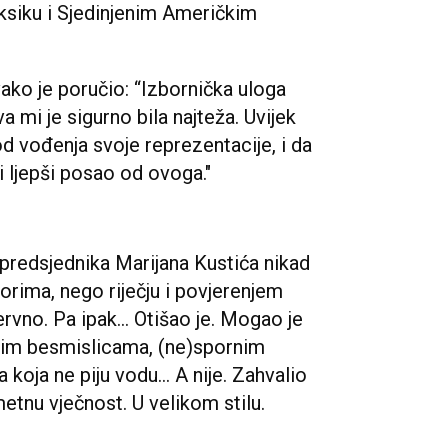
ksiku i Sjedinjenim Američkim
ako je poručio: “Izbornička uloga
a mi je sigurno bila najteža. Uvijek
 vođenja svoje reprezentacije, i da
i ljepši posao od ovoga."
e predsjednika Marijana Kustića nikad
vorima, nego riječju i povjerenjem
rvno. Pa ipak... Otišao je. Mogao je
škim besmislicama, (ne)spornim
koja ne piju vodu... A nije. Zahvalio
etnu vječnost. U velikom stilu.