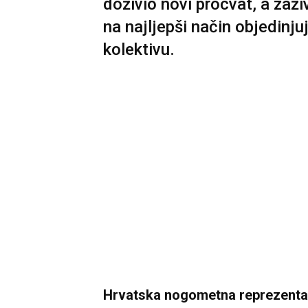
doživio novi procvat, a zaži
na najljepši način objedinj
kolektivu.
Hrvatska nogometna reprezenta