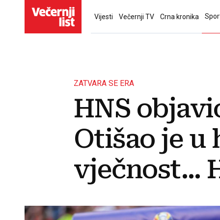
Spor
Vijesti
Večernji TV
Crna kronika
ZATVARA SE ERA
HNS objavio
Otišao je 
vječnost... 