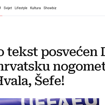
t
Svijet
Lifestyle
Kultura
Showbiz
 tekst posvećen D
u hrvatsku nogome
Hvala, Šefe!