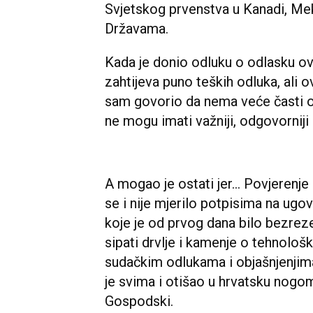
Svjetskog prvenstva u Kanadi, Me
Državama.
Kada je donio odluku o odlasku ov
zahtijeva puno teških odluka, ali ov
sam govorio da nema veće časti od
ne mogu imati važniji, odgovorniji 
A mogao je ostati jer... Povjerenj
se i nije mjerilo potpisima na ugo
koje je od prvog dana bilo bezreze
sipati drvlje i kamenje o tehnolo
sudačkim odlukama i objašnjenjima 
je svima i otišao u hrvatsku nogom
Gospodski.