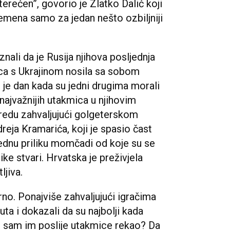
erećen”, govorio je Zlatko Dalić koji
remena samo za jedan nešto ozbiljniji
znali da je Rusija njihova posljednja
ica s Ukrajinom nosila sa sobom
o je dan kada su jedni drugima morali
 najvažnijih utakmica u njihovim
m redu zahvaljujući golgeterskom
reja Kramarića, koji je spasio čast
ednu priliku momčadi od koje su se
ke stvari. Hrvatska je preživjela
ljiva.
urno. Ponajviše zahvaljujući igračima
uta i dokazali da su najbolji kada
to sam im poslije utakmice rekao? Da