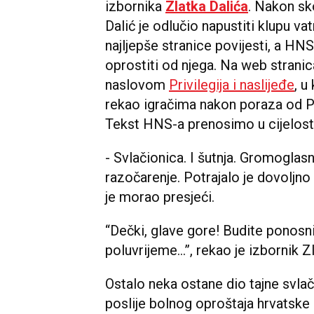
izbornika
Zlatka Dalića
. Nakon sk
Dalić je odlučio napustiti klupu va
najljepše stranice povijesti, a H
oprostiti od njega. Na web strani
naslovom
Privilegija i naslijeđe
, u
rekao igračima nakon poraza od Po
Tekst HNS-a prenosimo u cijelosti
- Svlačionica. I šutnja. Gromoglasn
razočarenje. Potrajalo je dovoljno
je morao presjeći.
“Dečki, glave gore! Budite ponosni
poluvrijeme...”, rekao je izbornik Z
Ostalo neka ostane dio tajne svla
poslije bolnog oproštaja hrvatsk