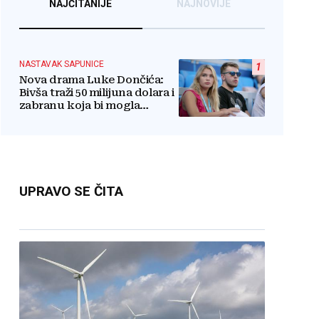
NAJČITANIJE
NAJNOVIJE
NASTAVAK SAPUNICE
1
Nova drama Luke Dončića:
Bivša traži 50 milijuna dolara i
zabranu koja bi mogla
uništiti zvijezdu
UPRAVO SE ČITA