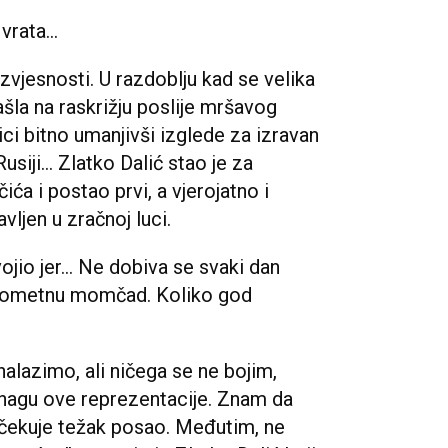
vrata...
zvjesnosti. U razdoblju kad se velika
la na raskrižju poslije mršavog
ici bitno umanjivši izglede za izravan
iji... Zlatko Dalić stao je za
ća i postao prvi, a vjerojatno i
vljen u zračnoj luci.
ojio jer... Ne dobiva se svaki dan
nogometnu momčad. Koliko god
nalazimo, ali ničega se ne bojim,
nagu ove reprezentacije. Znam da
 očekuje težak posao. Međutim, ne