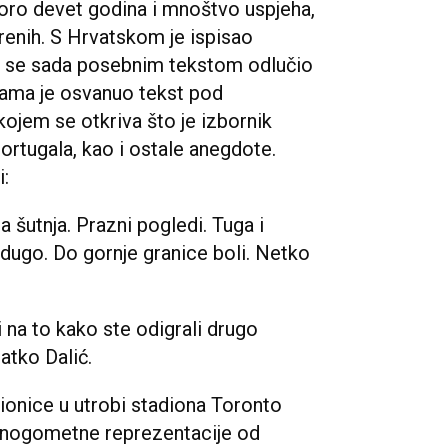
oro devet godina i mnoštvo uspjeha,
trenih. S Hrvatskom je ispisao
NS se sada posebnim tekstom odlučio
cama je osvanuo tekst pod
 kojem se otkriva što je izbornik
rtugala, kao i ostale anegdote.
:
a šutnja. Prazni pogledi. Tuga i
 dugo. Do gornje granice boli. Netko
 na to kako ste odigrali drugo
latko Dalić.
čionice u utrobi stadiona Toronto
e nogometne reprezentacije od