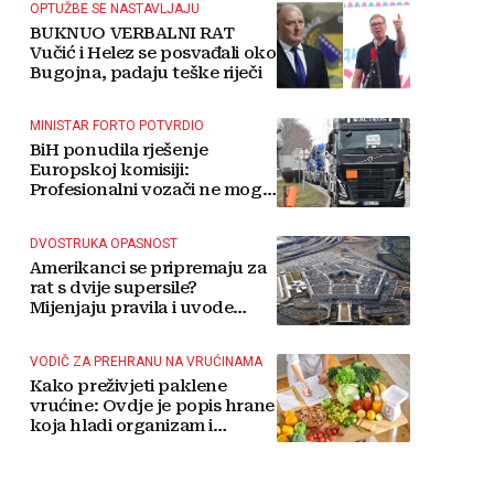
OPTUŽBE SE NASTAVLJAJU
BUKNUO VERBALNI RAT
Vučić i Helez se posvađali oko
Bugojna, padaju teške riječi
MINISTAR FORTO POTVRDIO
BiH ponudila rješenje
Europskoj komisiji:
Profesionalni vozači ne mogu
više čekati
DVOSTRUKA OPASNOST
Amerikanci se pripremaju za
rat s dvije supersile?
Mijenjaju pravila i uvode
taktičko nuklearno oružje
VODIČ ZA PREHRANU NA VRUĆINAMA
Kako preživjeti paklene
vrućine: Ovdje je popis hrane
koja hladi organizam i
napitaka s kojima si činite
'medvjeđu uslugu'