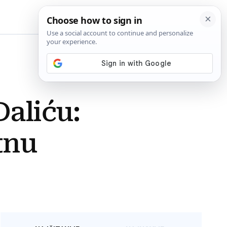
BiH
aliću:
tnu