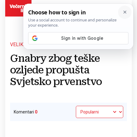
BiH
VELIKI UDARAC ZA NJEMAČKU
Povratak na članak
Gnabry zbog teške
ozljede propušta
Svjetsko prvenstvo
Komentari
0