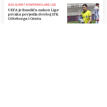
SUDI SUSRET KONFERENCIJSKE LIGE
UEFA je Bandiću nakon Lige
prvaka povjerila dvoboj IFK
Göteborga i Genta
IZVANREDAN PODVIG
Poljski plivač prvi preplivao
Baltičko more od Švedske do
Poljske: Proveo više od dva dana
u vodi
NATJECANJE U CIMU
Nastavljena uzbuđenja na Ligi
mjesnih zajednica grada
Mostara
TRAGEDIJA U BORILAČKOM SPORTU
Preminuo MMA borac u 34.
godini, pronađen mrtav u svom
domu