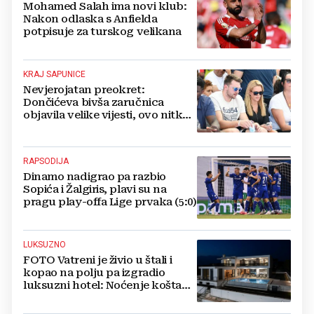
Mohamed Salah ima novi klub:
Nakon odlaska s Anfielda
potpisuje za turskog velikana
KRAJ SAPUNICE
Nevjerojatan preokret:
Dončićeva bivša zaručnica
objavila velike vijesti, ovo nitko
nije očekivao!
RAPSODIJA
Dinamo nadigrao pa razbio
Sopića i Žalgiris, plavi su na
pragu play-offa Lige prvaka (5:0)
LUKSUZNO
FOTO Vatreni je živio u štali i
kopao na polju pa izgradio
luksuzni hotel: Noćenje košta
1200 eura