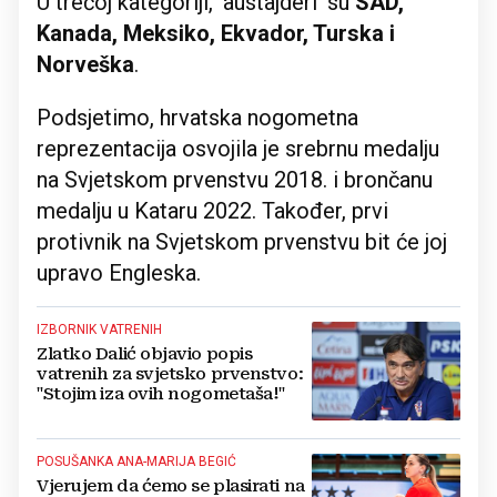
U trećoj kategoriji, 'austajderi' su
SAD,
Kanada, Meksiko, Ekvador, Turska i
Norveška
.
Podsjetimo, hrvatska nogometna
reprezentacija osvojila je srebrnu medalju
na Svjetskom prvenstvu 2018. i brončanu
medalju u Kataru 2022. Također, prvi
protivnik na Svjetskom prvenstvu bit će joj
upravo Engleska.
IZBORNIK VATRENIH
Zlatko Dalić objavio popis
vatrenih za svjetsko prvenstvo:
"Stojim iza ovih nogometaša!"
POSUŠANKA ANA-MARIJA BEGIĆ
Vjerujem da ćemo se plasirati na