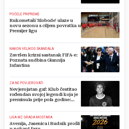
blizini svoje kuće
POČELE PRIPREME
Rukometaši 'Slobode' ulaze u
novu sezonu s ciljem povratka u
Premijer ligu
NAKON VELIKOG SKANDALA
Završen krizni sastanak FIFA-e:
Poznata sudbina Giannija
Infantina
ZA NE POVJEROVATI
Nevjerojatan gaf: Klub čestitao
rođendan svojoj legendi koja je
preminula prije pola godine:
'Neka ovaj novi ciklus...'
LIGA MZ GRADA MOSTARA
Avenija, Jasenica i Rudnik prošli
u nokaut fazu