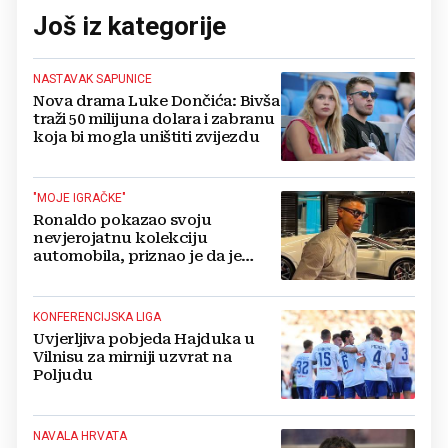
Još iz kategorije
NASTAVAK SAPUNICE
Nova drama Luke Dončića: Bivša
traži 50 milijuna dolara i zabranu
koja bi mogla uništiti zvijezdu
"MOJE IGRAČKE"
Ronaldo pokazao svoju
nevjerojatnu kolekciju
automobila, priznao je da je
prestao brojiti koliko ih ima!
KONFERENCIJSKA LIGA
Uvjerljiva pobjeda Hajduka u
Vilnisu za mirniji uzvrat na
Poljudu
NAVALA HRVATA