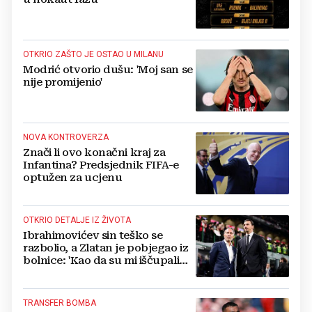
OTKRIO ZAŠTO JE OSTAO U MILANU
Modrić otvorio dušu: 'Moj san se
nije promijenio'
NOVA KONTROVERZA
Znači li ovo konačni kraj za
Infantina? Predsjednik FIFA-e
optužen za ucjenu
OTKRIO DETALJE IZ ŽIVOTA
Ibrahimovićev sin teško se
razbolio, a Zlatan je pobjegao iz
bolnice: 'Kao da su mi iščupali
srce'
TRANSFER BOMBA