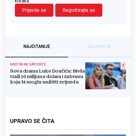
koraka.
Prijavite se
Registrirajte se
NAJČITANIJE
NAJNOVIJE
NASTAVAK SAPUNICE
1
Nova drama Luke Dončića: Bivša
traži 50 milijuna dolara i zabranu
koja bi mogla uništiti zvijezdu
UPRAVO SE ČITA