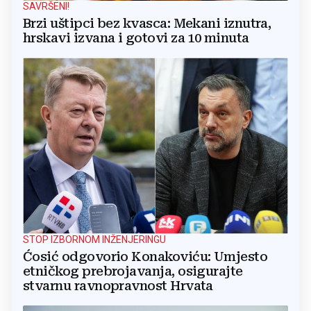
SAVRŠENI!
Brzi uštipci bez kvasca: Mekani iznutra,
hrskavi izvana i gotovi za 10 minuta
STOP IZBORNOM INŽENJERINGU
Ćosić odgovorio Konakoviću: Umjesto
etničkog prebrojavanja, osigurajte
stvarnu ravnopravnost Hrvata