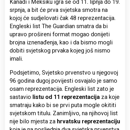
Kanadi i Meksiku igra se od 11. lipnja do 19.
srpnja, a bit će prva svjetska smotra na
kojoj će sudjelovati čak 48 reprezentacija.
Engleski list The Guardian smatra da bi
upravo prošireni format mogao donijeti
brojna iznenađenja, kao i da bismo mogli
dobiti svjetskog prvaka kojeg još nismo
imali.
Podsjetimo, Svjetsko prvenstvo u njegovoj
96 godina dugoj povijesti osvajalo je samo
osam reprezentacija. Engleski list zato je
sastavio
listu od 11 reprezentacija
za koje
smatraju kako bi se prvi puta mogle okititi
svjetskom titulu. Zanimljivo, na njihovoj list
nije bilo mjesta za
hrvatsku reprezentaciju
koja je na posljednja dva svjetska prvenstva