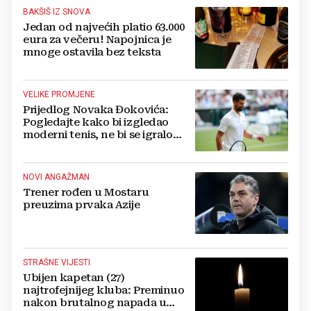
BAKŠIŠ IZ SNOVA
Jedan od najvećih platio 63.000
eura za večeru! Napojnica je
mnoge ostavila bez teksta
VELIKE PROMJENE
Prijedlog Novaka Đokovića:
Pogledajte kako bi izgledao
moderni tenis, ne bi se igralo
dulje od dva sata
NOVI ANGAŽMAN
Trener rođen u Mostaru
preuzima prvaka Azije
STRAŠNE VIJESTI
Ubijen kapetan (27)
najtrofejnijeg kluba: Preminuo
nakon brutalnog napada u