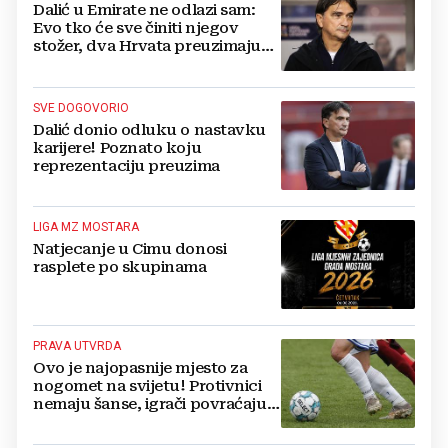
Dalić u Emirate ne odlazi sam:
Evo tko će sve činiti njegov
stožer, dva Hrvata preuzimaju
druge ključne funkcije
SVE DOGOVORIO
Dalić donio odluku o nastavku
karijere! Poznato koju
reprezentaciju preuzima
LIGA MZ MOSTARA
Natjecanje u Cimu donosi
rasplete po skupinama
PRAVA UTVRDA
Ovo je najopasnije mjesto za
nogomet na svijetu! Protivnici
nemaju šanse, igrači povraćaju,
bore za zrak...