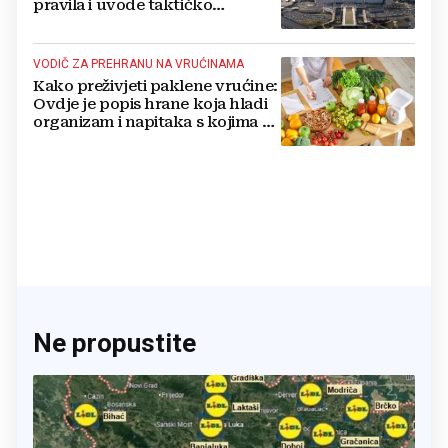
pravila i uvode taktičko
nuklearno oružje
VODIČ ZA PREHRANU NA VRUĆINAMA
Kako preživjeti paklene vrućine:
Ovdje je popis hrane koja hladi
organizam i napitaka s kojima si
činite 'medvjeđu uslugu'
Ne propustite