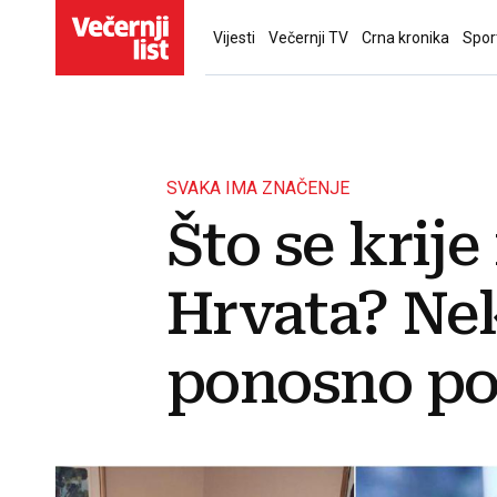
Vijesti
Večernji TV
Crna kronika
Spor
SVAKA IMA ZNAČENJE
Što se krije
Hrvata? Nek
ponosno po