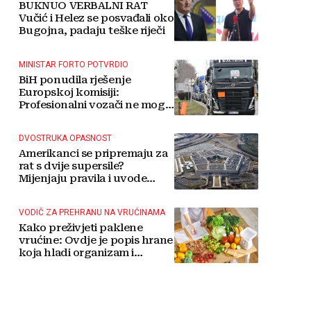
BUKNUO VERBALNI RAT
Vučić i Helez se posvađali oko
Bugojna, padaju teške riječi
MINISTAR FORTO POTVRDIO
BiH ponudila rješenje
Europskoj komisiji:
Profesionalni vozači ne mogu
više čekati
DVOSTRUKA OPASNOST
Amerikanci se pripremaju za
rat s dvije supersile?
Mijenjaju pravila i uvode
taktičko nuklearno oružje
VODIČ ZA PREHRANU NA VRUĆINAMA
Kako preživjeti paklene
vrućine: Ovdje je popis hrane
koja hladi organizam i
napitaka s kojima si činite
'medvjeđu uslugu'