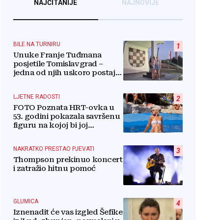
NAJČITANIJE
NAJNOVIJE
BILE NA TURNIRU
1
Unuke Franje Tuđmana
posjetile Tomislavgrad –
jedna od njih uskoro postaje
stanovnica Mrkodola
LJETNE RADOSTI
2
FOTO Poznata HRT-ovka u
53. godini pokazala savršenu
figuru na kojoj bi joj
pozavidjele i znatno mlađe
NAKRATKO PRESTAO PJEVATI
3
Thompson prekinuo koncert
i zatražio hitnu pomoć
GLUMICA
4
Iznenadit će vas izgled Šefike