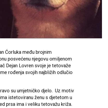
an Ćorluka među brojnim
 onu posvećenu njegovu omiljenom
rač Dejan Lovren svoje je tetovaže
ume rođenja svojih najbližih odlučio
avo su umjetničko djelo. Uz motiv
 ima istetoviranu ženu s djetetom u
ed prsa ima i veliku tetovažu križa.