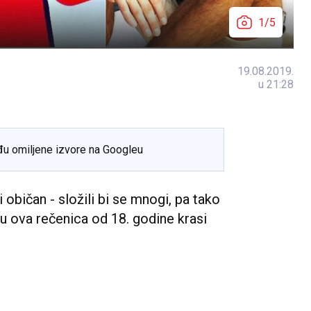
1/5
19.08.2019.
u 21:28
đu omiljene izvore na Googleu
 običan - složili bi se mnogi, pa tako
u ova rečenica od 18. godine krasi