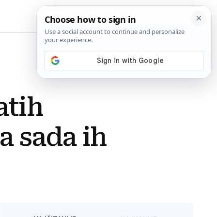
BiH
atih
a sada ih