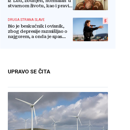
iz 'Lud, zbunjen, normalan' u
stvarnom životu, kao i pravi
razlog njenog odlaska iz
serije
DRUGA STRANA SLAVE
5
Bio je beskućnik i ovisnik,
zbog depresije razmišljao o
najgorem, a onda je spas
pronašao u vjeri
UPRAVO SE ČITA