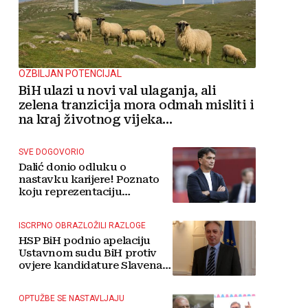
OZBILJAN POTENCIJAL
BiH ulazi u novi val ulaganja, ali
zelena tranzicija mora odmah misliti i
na kraj životnog vijeka
vjetroelektrana
SVE DOGOVORIO
Dalić donio odluku o
nastavku karijere! Poznato
koju reprezentaciju
preuzima
ISCRPNO OBRAZLOŽILI RAZLOGE
HSP BiH podnio apelaciju
Ustavnom sudu BiH protiv
ovjere kandidature Slavena
Kovačevića
OPTUŽBE SE NASTAVLJAJU