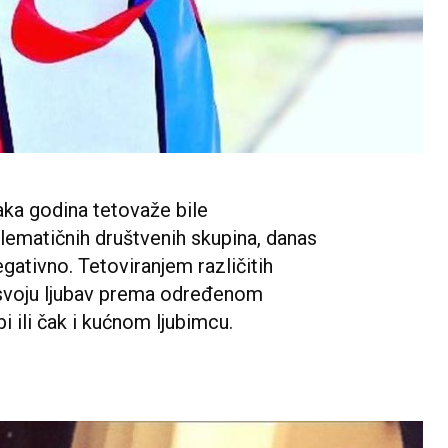
aka godina tetovaže bile
blematičnih društvenih skupina, danas
egativno. Tetoviranjem različitih
 svoju ljubav prema određenom
bi ili čak i kućnom ljubimcu.