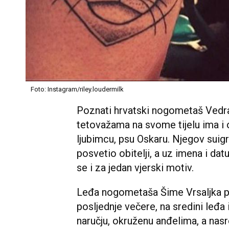
Foto: Instagram/riley.loudermilk
Poznati hrvatski nogometaš Vedr
tetovažama na svome tijelu ima i
ljubimcu, psu Oskaru. Njegov suig
posvetio obitelji, a uz imena i dat
se i za jedan vjerski motiv.
Leđa nogometaša Šime Vrsaljka pr
posljednje večere, na sredini leđa
naručju, okruženu anđelima, a nasr