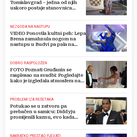
Tomislavgrad – jedna od njih
uskoro postaje stanovnica
Mrkodola
NEZGODA NA NASTUPU
VIDEO Ponovila kultni peh: Lepa
Brena zamahnula nogom na
nastupu u Budvi pa pala na
pozornici
DOBRO RASPOLOŽEN
FOTO Poznati Gruđanin se
rasplesao na svadbi: Pogledajte
kako je izgledala atmosfera na
vjenčanju Tije Jurčić
PROBLEMI IZA REŠETAKA
Potukao se u zatvoru pa
prebačen u samicu: Diddyju
promijenili kaznu, evo kada
zapravo izlazi na slobodu!
NAKRATKO PRESTAO PJEVATI