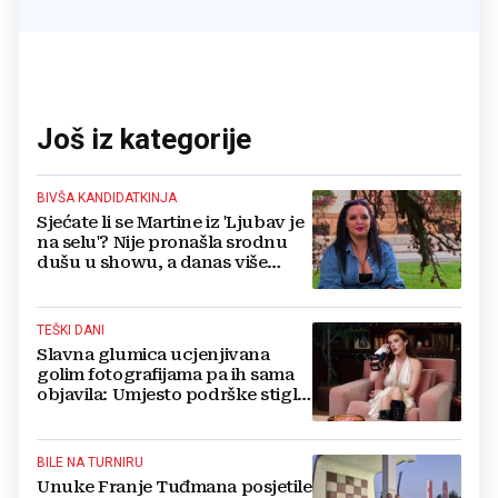
Još iz kategorije
BIVŠA KANDIDATKINJA
Sjećate li se Martine iz 'Ljubav je
na selu'? Nije pronašla srodnu
dušu u showu, a danas više
ovako ne izgleda
TEŠKI DANI
Slavna glumica ucjenjivana
golim fotografijama pa ih sama
objavila: Umjesto podrške stigle
optužbe, 'Slomilo me'
BILE NA TURNIRU
Unuke Franje Tuđmana posjetile