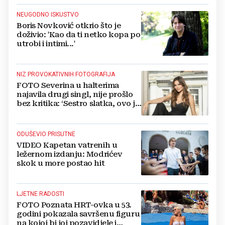
NEUGODNO ISKUSTVO
Boris Novković otkrio što je
doživio: 'Kao da ti netko kopa po
utrobi i intimi...'
NIZ PROVOKATIVNIH FOTOGRAFIJA
FOTO Severina u halterima
najavila drugi singl, nije prošlo
bez kritika: ‘Sestro slatka, ovo je
previše’
ODUŠEVIO PRISUTNE
VIDEO Kapetan vatrenih u
ležernom izdanju: Modrićev
skok u more postao hit
LJETNE RADOSTI
FOTO Poznata HRT-ovka u 53.
godini pokazala savršenu figuru
na kojoj bi joj pozavidjele i