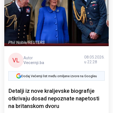
Phil Noble/REUTERS
08.05.2026.
Autor
VL
u 22:28
Vecernji.ba
Dodaj Večernji list među omiljene izvore na Googleu
Detalji iz nove kraljevske biografije
otkrivaju dosad nepoznate napetosti
na britanskom dvoru