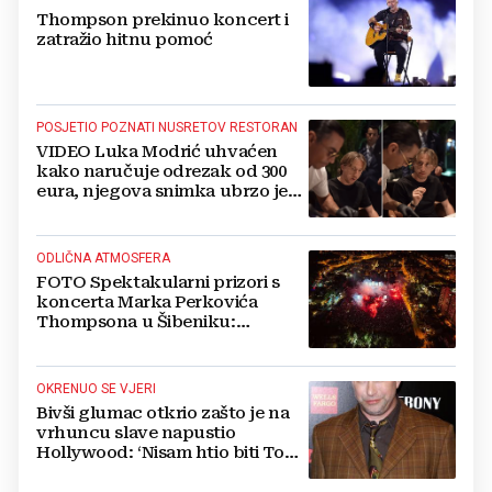
Thompson prekinuo koncert i
zatražio hitnu pomoć
POSJETIO POZNATI NUSRETOV RESTORAN
VIDEO Luka Modrić uhvaćen
kako naručuje odrezak od 300
eura, njegova snimka ubrzo je
postala viralna
ODLIČNA ATMOSFERA
FOTO Spektakularni prizori s
koncerta Marka Perkovića
Thompsona u Šibeniku:
Vatromet i skoro 30 000 ljudi
OKRENUO SE VJERI
Bivši glumac otkrio zašto je na
vrhuncu slave napustio
Hollywood: ‘Nisam htio biti Tom
Cruise‘