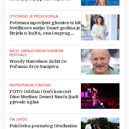
znatno mlađe
OTVORENO JE PROGOVORILA
Potresna ispovijest glumice iz hit
Netflixove serije: Deset godina je
živjela u kultu, ona i suprug
imali su raspored za odnose...
NA 32. SARAJEVSKOM FILMSKOM
FESTIVALU
Woody Harrelson dobit će
Počasno Srce Sarajeva
NA PREPUNOM STADIONU
FOTO Održan i treći koncert
Dine Merlina: Deseci tisuća ljudi
pjevalo uglas
TIA JURČIĆ
Pokćerka poznatog Gruđanina