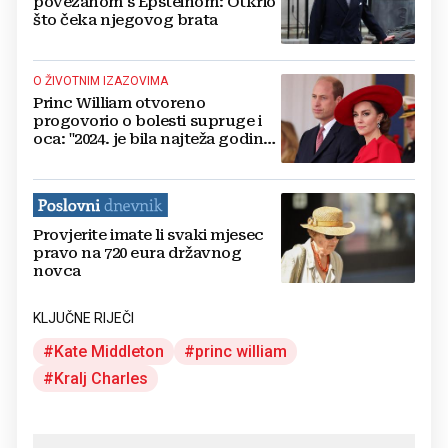
povezanom s Epsteinom: Otkrio
što čeka njegovog brata
O ŽIVOTNIM IZAZOVIMA
Princ William otvoreno
progovorio o bolesti supruge i
oca: "2024. je bila najteža godina
u mom životu"
Provjerite imate li svaki mjesec
pravo na 720 eura državnog
novca
KLJUČNE RIJEČI
Kate Middleton
princ william
Kralj Charles