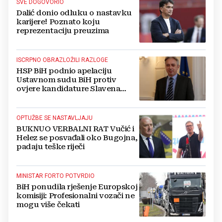
SVE DOGOVORIO
Dalić donio odluku o nastavku
karijere! Poznato koju
reprezentaciju preuzima
ISCRPNO OBRAZLOŽILI RAZLOGE
HSP BiH podnio apelaciju
Ustavnom sudu BiH protiv
ovjere kandidature Slavena
Kovačevića
OPTUŽBE SE NASTAVLJAJU
BUKNUO VERBALNI RAT Vučić i
Helez se posvađali oko Bugojna,
padaju teške riječi
MINISTAR FORTO POTVRDIO
BiH ponudila rješenje Europskoj
komisiji: Profesionalni vozači ne
mogu više čekati