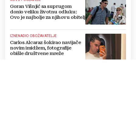
Goran Višnjić sa suprugom
donio veliku životnu odluku:
Ovo je najbolje za njihovu obitelj
IZNENADIO OBOŽAVATELJE
Carlos Alcaraz šokirao navijače
novim imidžem, fotografije
obišle društvene mreže
„TRAG U BESKRAJU“
Koncert u Veloj Luci: Zapjevali
za Olivera Dragojevića pred
30.000 njegovih obožavatelja
OGLASILA SE NA DRUŠTVENIM MREŽAMA
Anđa Marić: Znam kako izgleda
tama. Ali znam i da uvijek postoji
put prema svjetlu