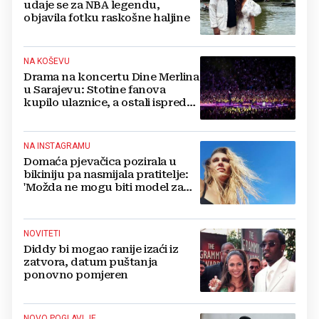
udaje se za NBA legendu,
objavila fotku raskošne haljine
NA KOŠEVU
Drama na koncertu Dine Merlina
u Sarajevu: Stotine fanova
kupilo ulaznice, a ostali ispred
stadiona, evo što kaže
organizator
NA INSTAGRAMU
Domaća pjevačica pozirala u
bikiniju pa nasmijala pratitelje:
'Možda ne mogu biti model za
badiće, ali za britvice sam
stvorena'
NOVITETI
Diddy bi mogao ranije izaći iz
zatvora, datum puštanja
ponovno pomjeren
NOVO POGLAVLJE