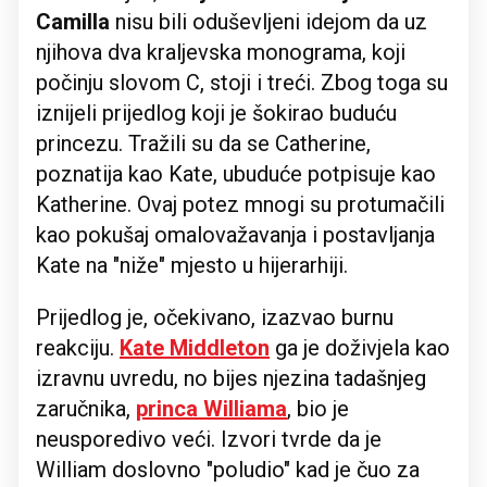
Camilla
nisu bili oduševljeni idejom da uz
njihova dva kraljevska monograma, koji
počinju slovom C, stoji i treći. Zbog toga su
iznijeli prijedlog koji je šokirao buduću
princezu. Tražili su da se Catherine,
poznatija kao Kate, ubuduće potpisuje kao
Katherine. Ovaj potez mnogi su protumačili
kao pokušaj omalovažavanja i postavljanja
Kate na "niže" mjesto u hijerarhiji.
Prijedlog je, očekivano, izazvao burnu
reakciju.
Kate Middleton
ga je doživjela kao
izravnu uvredu, no bijes njezina tadašnjeg
zaručnika,
princa Williama
, bio je
neusporedivo veći. Izvori tvrde da je
William doslovno "poludio" kad je čuo za