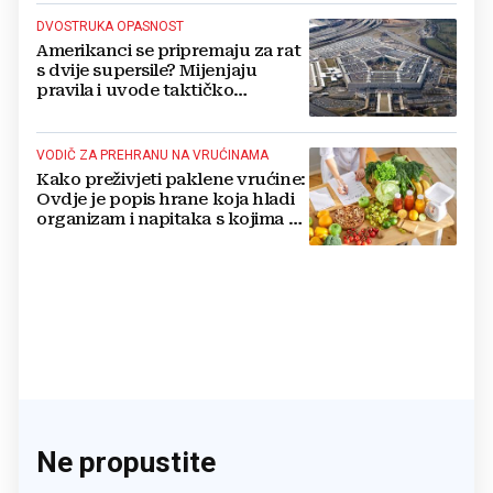
DVOSTRUKA OPASNOST
Amerikanci se pripremaju za rat
s dvije supersile? Mijenjaju
pravila i uvode taktičko
nuklearno oružje
VODIČ ZA PREHRANU NA VRUĆINAMA
Kako preživjeti paklene vrućine:
Ovdje je popis hrane koja hladi
organizam i napitaka s kojima si
činite 'medvjeđu uslugu'
Ne propustite