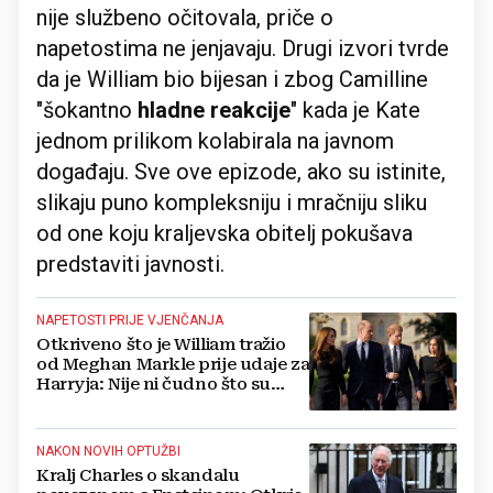
nije službeno očitovala, priče o
napetostima ne jenjavaju. Drugi izvori tvrde
da je William bio bijesan i zbog Camilline
"šokantno
hladne reakcije
" kada je Kate
jednom prilikom kolabirala na javnom
događaju. Sve ove epizode, ako su istinite,
slikaju puno kompleksniju i mračniju sliku
od one koju kraljevska obitelj pokušava
predstaviti javnosti.
NAPETOSTI PRIJE VJENČANJA
Otkriveno što je William tražio
od Meghan Markle prije udaje za
Harryja: Nije ni čudno što su
zaratili
NAKON NOVIH OPTUŽBI
Kralj Charles o skandalu