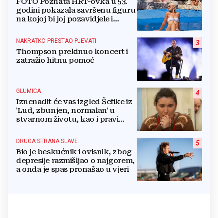
FOTO Poznata HRT-ovka u 53.
godini pokazala savršenu figuru
na kojoj bi joj pozavidjele i
znatno mlađe
NAKRATKO PRESTAO PJEVATI
3
Thompson prekinuo koncert i
zatražio hitnu pomoć
GLUMICA
4
Iznenadit će vas izgled Šefike iz
'Lud, zbunjen, normalan' u
stvarnom životu, kao i pravi
razlog njenog odlaska iz serije
DRUGA STRANA SLAVE
5
Bio je beskućnik i ovisnik, zbog
depresije razmišljao o najgorem,
a onda je spas pronašao u vjeri