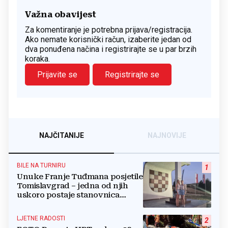
Važna obavijest
Za komentiranje je potrebna prijava/registracija.
Ako nemate korisnički račun, izaberite jedan od
dva ponuđena načina i registrirajte se u par brzih
koraka.
Prijavite se
Registrirajte se
NAJČITANIJE
NAJNOVIJE
BILE NA TURNIRU
1
Unuke Franje Tuđmana posjetile
Tomislavgrad – jedna od njih
uskoro postaje stanovnica
Mrkodola
LJETNE RADOSTI
2