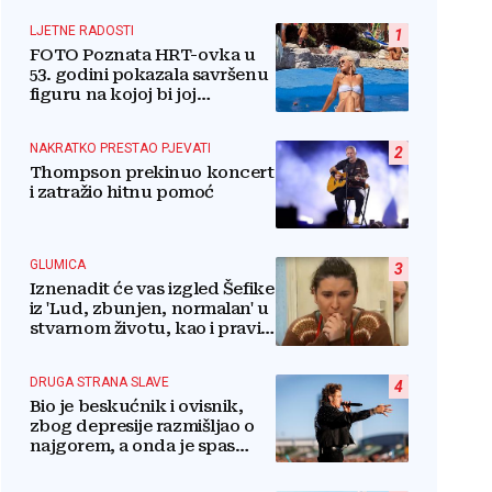
LJETNE RADOSTI
1
FOTO Poznata HRT-ovka u
53. godini pokazala savršenu
figuru na kojoj bi joj
pozavidjele i znatno mlađe
NAKRATKO PRESTAO PJEVATI
2
Thompson prekinuo koncert
i zatražio hitnu pomoć
GLUMICA
3
Iznenadit će vas izgled Šefike
iz 'Lud, zbunjen, normalan' u
stvarnom životu, kao i pravi
razlog njenog odlaska iz
serije
DRUGA STRANA SLAVE
4
Bio je beskućnik i ovisnik,
zbog depresije razmišljao o
najgorem, a onda je spas
pronašao u vjeri