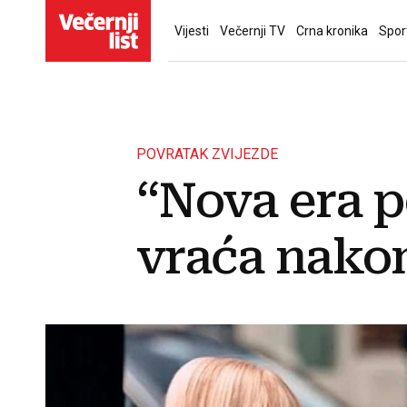
Vijesti
Večernji TV
Crna kronika
Spor
POVRATAK ZVIJEZDE
“Nova era p
vraća nako