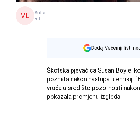
Autor
VL
R.I.
Dodaj Večernji list me
Škotska pjevačica Susan Boyle, koj
poznata nakon nastupa u emisiji “B
vraća u središte pozornosti nakon š
pokazala promjenu izgleda.