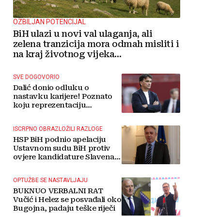
OZBILJAN POTENCIJAL
BiH ulazi u novi val ulaganja, ali
zelena tranzicija mora odmah misliti i
na kraj životnog vijeka
vjetroelektrana
SVE DOGOVORIO
Dalić donio odluku o
nastavku karijere! Poznato
koju reprezentaciju
preuzima
ISCRPNO OBRAZLOŽILI RAZLOGE
HSP BiH podnio apelaciju
Ustavnom sudu BiH protiv
ovjere kandidature Slavena
Kovačevića
OPTUŽBE SE NASTAVLJAJU
BUKNUO VERBALNI RAT
Vučić i Helez se posvađali oko
Bugojna, padaju teške riječi