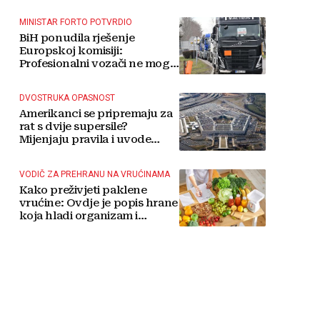
MINISTAR FORTO POTVRDIO
BiH ponudila rješenje
Europskoj komisiji:
Profesionalni vozači ne mogu
više čekati
DVOSTRUKA OPASNOST
Amerikanci se pripremaju za
rat s dvije supersile?
Mijenjaju pravila i uvode
taktičko nuklearno oružje
VODIČ ZA PREHRANU NA VRUĆINAMA
Kako preživjeti paklene
vrućine: Ovdje je popis hrane
koja hladi organizam i
napitaka s kojima si činite
'medvjeđu uslugu'