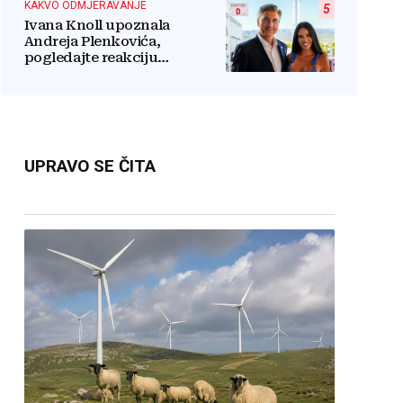
KAKVO ODMJERAVANJE
5
Ivana Knoll upoznala
Andreja Plenkovića,
pogledajte reakciju
hrvatskog premijera kad je
vidio vatrenu Čapljinku
UPRAVO SE ČITA