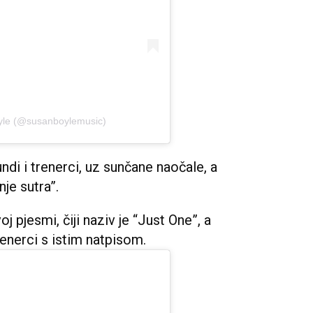
yle (@susanboylemusic)
ndi i trenerci, uz sunčane naočale, a
nje sutra”.
j pjesmi, čiji naziv je “Just One”, a
renerci s istim natpisom.