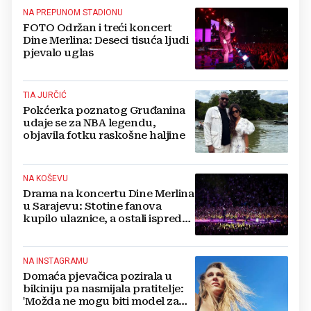
NA PREPUNOM STADIONU
FOTO Održan i treći koncert
Dine Merlina: Deseci tisuća ljudi
pjevalo uglas
TIA JURČIĆ
Pokćerka poznatog Gruđanina
udaje se za NBA legendu,
objavila fotku raskošne haljine
NA KOŠEVU
Drama na koncertu Dine Merlina
u Sarajevu: Stotine fanova
kupilo ulaznice, a ostali ispred
stadiona, evo što kaže
organizator
NA INSTAGRAMU
Domaća pjevačica pozirala u
bikiniju pa nasmijala pratitelje:
'Možda ne mogu biti model za