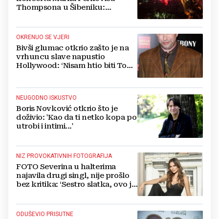
Thompsona u Šibeniku:
Vatromet i skoro 30 000 ljudi
OKRENUO SE VJERI
Bivši glumac otkrio zašto je na
vrhuncu slave napustio
Hollywood: ‘Nisam htio biti Tom
Cruise‘
NEUGODNO ISKUSTVO
Boris Novković otkrio što je
doživio: 'Kao da ti netko kopa po
utrobi i intimi...'
NIZ PROVOKATIVNIH FOTOGRAFIJA
FOTO Severina u halterima
najavila drugi singl, nije prošlo
bez kritika: ‘Sestro slatka, ovo je
previše’
ODUŠEVIO PRISUTNE