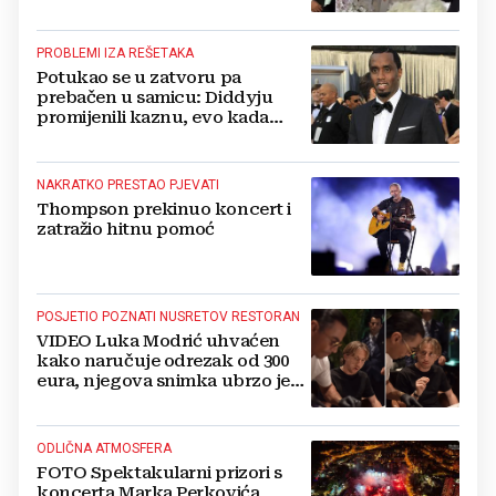
vjenčanju Tije Jurčić
PROBLEMI IZA REŠETAKA
Potukao se u zatvoru pa
prebačen u samicu: Diddyju
promijenili kaznu, evo kada
zapravo izlazi na slobodu!
NAKRATKO PRESTAO PJEVATI
Thompson prekinuo koncert i
zatražio hitnu pomoć
POSJETIO POZNATI NUSRETOV RESTORAN
VIDEO Luka Modrić uhvaćen
kako naručuje odrezak od 300
eura, njegova snimka ubrzo je
postala viralna
ODLIČNA ATMOSFERA
FOTO Spektakularni prizori s
koncerta Marka Perkovića