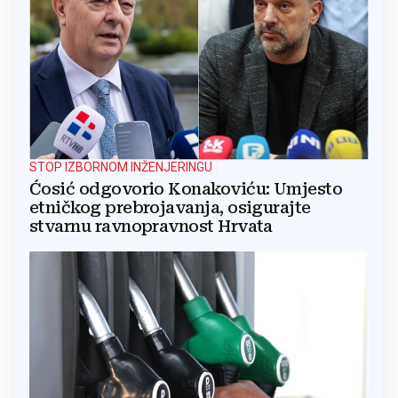
STOP IZBORNOM INŽENJERINGU
Ćosić odgovorio Konakoviću: Umjesto
etničkog prebrojavanja, osigurajte
stvarnu ravnopravnost Hrvata