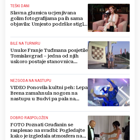
TEŠKI DANI
Slavna glumica ucjenjivana
golim fotografijama pa ih sama
objavila: Umjesto podrške stigle
optužbe, 'Slomilo me'
BILE NA TURNIRU
Unuke Franje Tuđmana posjetile
Tomislavgrad – jedna od njih
uskoro postaje stanovnica
Mrkodola
NEZGODA NA NASTUPU
VIDEO Ponovila kultni peh: Lepa
Brena zamahnula nogom na
nastupu u Budvi pa pala na
pozornici
DOBRO RASPOLOŽEN
FOTO Poznati Gruđanin se
rasplesao na svadbi: Pogledajte
kako je izgledala atmosfera na