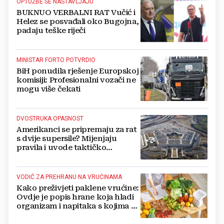
OPTUŽBE SE NASTAVLJAJU
BUKNUO VERBALNI RAT Vučić i
Helez se posvađali oko Bugojna,
padaju teške riječi
MINISTAR FORTO POTVRDIO
BiH ponudila rješenje Europskoj
komisiji: Profesionalni vozači ne
mogu više čekati
DVOSTRUKA OPASNOST
Amerikanci se pripremaju za rat
s dvije supersile? Mijenjaju
pravila i uvode taktičko
nuklearno oružje
VODIČ ZA PREHRANU NA VRUĆINAMA
Kako preživjeti paklene vrućine:
Ovdje je popis hrane koja hladi
organizam i napitaka s kojima si
činite 'medvjeđu uslugu'