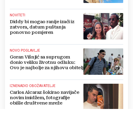
badiće, ali za britvice sam
stvorena'
NOVITETI
Diddy bi mogao ranije izaći iz
zatvora, datum puštanja
ponovno pomjeren
NOVO POGLAVLJE
Goran Višnjić sa suprugom
donio veliku životnu odluku:
Ovo je najbolje za njihovu obitelj
IZNENADIO OBOŽAVATELJE
Carlos Alcaraz šokirao navijače
novim imidžem, fotografije
obišle društvene mreže
„TRAG U BESKRAJU“
Koncert u Veloj Luci: Zapjevali