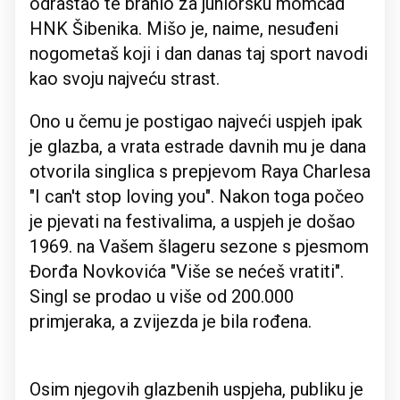
odrastao te branio za juniorsku momčad
HNK Šibenika. Mišo je, naime, nesuđeni
nogometaš koji i dan danas taj sport navodi
kao svoju najveću strast.
Ono u čemu je postigao najveći uspjeh ipak
je glazba, a vrata estrade davnih mu je dana
otvorila singlica s prepjevom Raya Charlesa
"I can't stop loving you". Nakon toga počeo
je pjevati na festivalima, a uspjeh je došao
1969. na Vašem šlageru sezone s pjesmom
Đorđa Novkovića "Više se nećeš vratiti".
Singl se prodao u više od 200.000
primjeraka, a zvijezda je bila rođena.
Osim njegovih glazbenih uspjeha, publiku je