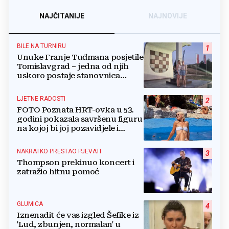
NAJČITANIJE
NAJNOVIJE
BILE NA TURNIRU
1
Unuke Franje Tuđmana posjetile
Tomislavgrad – jedna od njih
uskoro postaje stanovnica
Mrkodola
LJETNE RADOSTI
2
FOTO Poznata HRT-ovka u 53.
godini pokazala savršenu figuru
na kojoj bi joj pozavidjele i
znatno mlađe
NAKRATKO PRESTAO PJEVATI
3
Thompson prekinuo koncert i
zatražio hitnu pomoć
GLUMICA
4
Iznenadit će vas izgled Šefike iz
'Lud, zbunjen, normalan' u