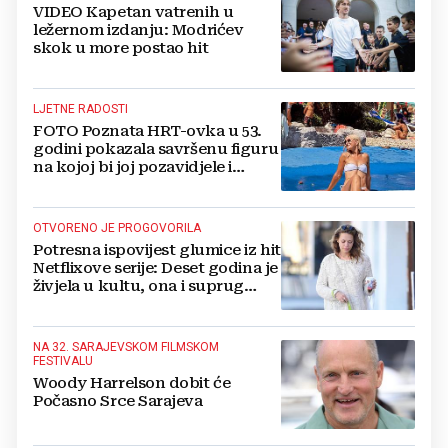
VIDEO Kapetan vatrenih u
ležernom izdanju: Modrićev
skok u more postao hit
LJETNE RADOSTI
FOTO Poznata HRT-ovka u 53.
godini pokazala savršenu figuru
na kojoj bi joj pozavidjele i
znatno mlađe
OTVORENO JE PROGOVORILA
Potresna ispovijest glumice iz hit
Netflixove serije: Deset godina je
živjela u kultu, ona i suprug
imali su raspored za odnose...
NA 32. SARAJEVSKOM FILMSKOM
FESTIVALU
Woody Harrelson dobit će
Počasno Srce Sarajeva