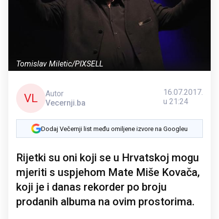
Tomislav Miletic/PIXSELL
16.07.2017.
Autor
VL
u 21:24
Vecernji.ba
Dodaj Večernji list među omiljene izvore na Googleu
Rijetki su oni koji se u Hrvatskoj mogu
mjeriti s uspjehom Mate Miše Kovača,
koji je i danas rekorder po broju
prodanih albuma na ovim prostorima.