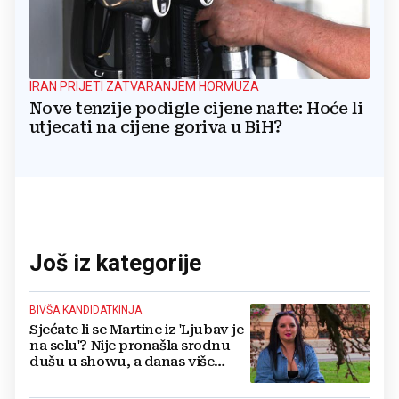
IRAN PRIJETI ZATVARANJEM HORMUZA
Nove tenzije podigle cijene nafte: Hoće li
utjecati na cijene goriva u BiH?
Još iz kategorije
BIVŠA KANDIDATKINJA
Sjećate li se Martine iz 'Ljubav je
na selu'? Nije pronašla srodnu
dušu u showu, a danas više
ovako ne izgleda