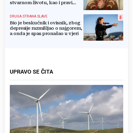
stvarnom životu, kao i pravi
razlog njenog odlaska iz serije
DRUGA STRANA SLAVE
5
Bio je beskućnik i ovisnik, zbog
depresije razmišljao o najgorem,
a onda je spas pronašao u vjeri
UPRAVO SE ČITA