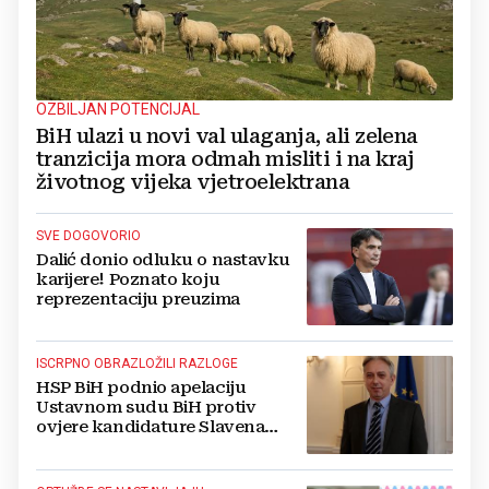
OZBILJAN POTENCIJAL
BiH ulazi u novi val ulaganja, ali zelena
tranzicija mora odmah misliti i na kraj
životnog vijeka vjetroelektrana
SVE DOGOVORIO
Dalić donio odluku o nastavku
karijere! Poznato koju
reprezentaciju preuzima
ISCRPNO OBRAZLOŽILI RAZLOGE
HSP BiH podnio apelaciju
Ustavnom sudu BiH protiv
ovjere kandidature Slavena
Kovačevića