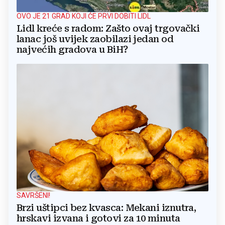
OVO JE 21 GRAD KOJI ĆE PRVI DOBITI LIDL
Lidl kreće s radom: Zašto ovaj trgovački
lanac još uvijek zaobilazi jedan od
najvećih gradova u BiH?
SAVRŠENI!
Brzi uštipci bez kvasca: Mekani iznutra,
hrskavi izvana i gotovi za 10 minuta