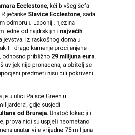
amara Ecclestone
, kći bivšeg šefa
 Riječanke
Slavice Ecclestone
, sada
nom odmoru u Laponiji, njezina
m jedne od najdrskijih i
najvećih
raljevstva. Iz raskošnog doma u
akit i drago kamenje procijenjene
ti, odnosno približno
29 milijuna eura
.
š uvijek nije pronađena, a obitelj se
ocjeni predmeti nisu bili pokriveni
je u ulici Palace Green u
lijardera', gdje susjedi
ltana od Bruneja
. Unatoč lokaciji i
je, provalnici su uspjeli neometano
mena unutar vile vrijedne 75 milijuna