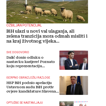
OZBILJAN POTENCIJAL
BiH ulazi u novi val ulaganja, ali
zelena tranzicija mora odmah misliti i
na kraj životnog vijeka
vjetroelektrana
SVE DOGOVORIO
Dalić donio odluku o
nastavku karijere! Poznato
koju reprezentaciju
preuzima
ISCRPNO OBRAZLOŽILI RAZLOGE
HSP BiH podnio apelaciju
Ustavnom sudu BiH protiv
ovjere kandidature Slavena
Kovačevića
OPTUŽBE SE NASTAVLJAJU