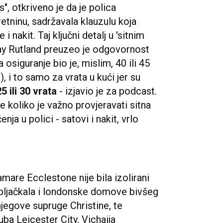
", otkriveno je da je polica
etninu, sadržavala klauzulu koja
i nakit. Taj ključni detalj u 'sitnim
ay Rutland preuzeo je odgovornost
 osiguranje bio je, mislim, 40 ili 45
), i to samo za vrata u kući jer su
25 ili 30 vrata
- izjavio je za podcast.
e koliko je važno provjeravati sitna
enja u polici - satovi i nakit, vrlo
amare Ecclestone nije bila izolirani
 opljačkala i londonske domove bivšeg
njegove supruge Christine, te
a Leicester City, Vichaija