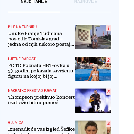
NAJČITANIJE
NAJNOVIJE
BILE NA TURNIRU
1
Unuke Franje Tuđmana
posjetile Tomislavgrad –
jedna od njih uskoro postaje
stanovnica Mrkodola
LJETNE RADOSTI
2
FOTO Poznata HRT-ovka u
53. godini pokazala savršenu
figuru na kojoj bi joj
pozavidjele i znatno mlađe
NAKRATKO PRESTAO PJEVATI
3
Thompson prekinuo koncert
i zatražio hitnu pomoć
GLUMICA
4
Iznenadit će vas izgled Šefike