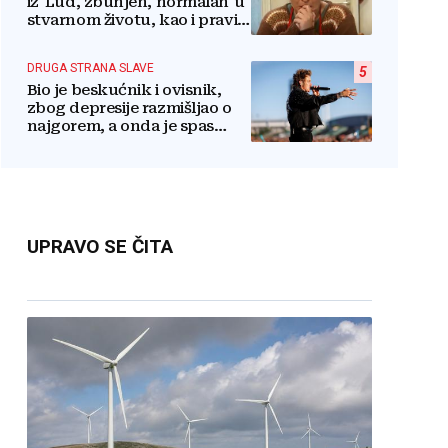
iz 'Lud, zbunjen, normalan' u
stvarnom životu, kao i pravi
razlog njenog odlaska iz
serije
DRUGA STRANA SLAVE
5
Bio je beskućnik i ovisnik,
zbog depresije razmišljao o
najgorem, a onda je spas
pronašao u vjeri
UPRAVO SE ČITA