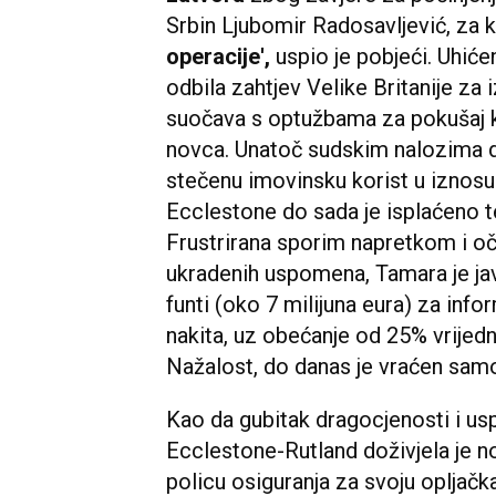
Srbin Ljubomir Radosavljević, za k
operacije',
uspio je pobjeći. Uhićen
odbila zahtjev Velike Britanije za 
suočava s optužbama za pokušaj k
novca. Unatoč sudskim nalozima d
stečenu imovinsku korist u iznosu
Ecclestone do sada je isplaćeno t
Frustrirana sporim napretkom i oča
ukradenih uspomena, Tamara je jav
funti (oko 7 milijuna eura) za info
nakita, uz obećanje od 25% vrijed
Nažalost, do danas je vraćen samo
Kao da gubitak dragocjenosti i usp
Ecclestone-Rutland doživjela je no
policu osiguranja za svoju opljačk