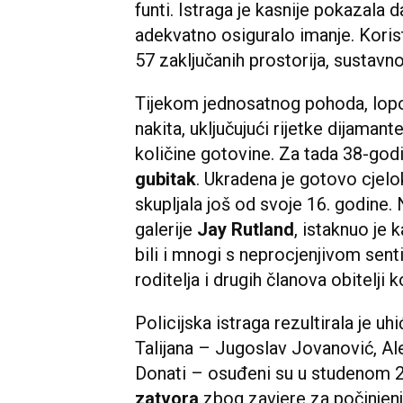
funti. Istraga je kasnije pokazala d
adekvatno osiguralo imanje. Korist
57 zaključanih prostorija, sustavno
Tijekom jednosatnog pohoda, lopo
nakita, uključujući rijetke dijaman
količine gotovine. Za tada 38-god
gubitak
. Ukradena je gotovo cjelok
skupljala još od svoje 16. godine.
galerije
Jay Rutland
, istaknuo j
bili i mnogi s neprocjenjivom sen
roditelja i drugih članova obitelji
Policijska istraga rezultirala je u
Talijana – Jugoslav Jovanović, A
Donati – osuđeni su u studenom 
zatvora
zbog zavjere za počinjenj