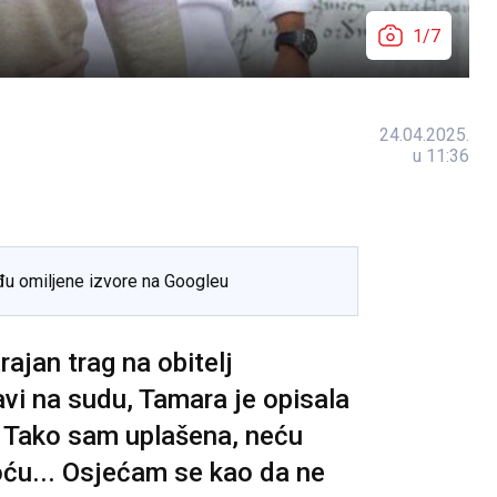
1/7
24.04.2025.
u 11:36
đu omiljene izvore na Googleu
rajan trag na obitelj
avi na sudu, Tamara je opisala
. Tako sam uplašena, neću
oću... Osjećam se kao da ne