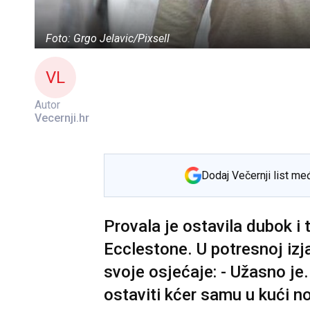
Foto: Grgo Jelavic/Pixsell
VL
Autor
Vecernji.hr
Dodaj Večernji list me
Provala je ostavila dubok i t
Ecclestone. U potresnoj izj
svoje osjećaje: - Užasno je
ostaviti kćer samu u kući n