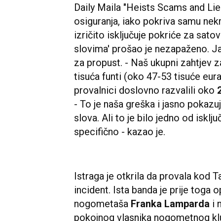
Daily Maila "Heists Scams and Lies
osiguranja, iako pokriva samu nekr
izričito isključuje pokriće za satove 
slovima' prošao je nezapaženo. J
za propust. - Naš ukupni zahtjev za
tisuća funti (oko 47-53 tisuće eura
provalnici doslovno razvalili oko
- To je naša greška i jasno pokazuj
slova. Ali to je bilo jedno od isključ
specifično - kazao je.
Istraga je otkrila da provala kod T
incident. Ista banda je prije toga
nogometaša
Franka Lamparda
i 
pokojnog vlasnika nogometnog klub