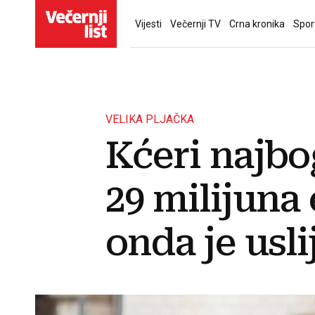
Vijesti
Večernji TV
Crna kronika
Spor
VELIKA PLJAČKA
Kćeri najbo
29 milijuna
onda je usl