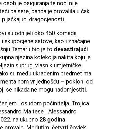
a osoblje osiguranja te noći nije
eći pajsere, banda je provalila u čak
 pljačkajući dragocjenosti.
vi su odnijeli oko 450 komada
te i skupocjene satove, kao i značajne
išnju Tamaru bio je to
devastirajući
upna njezina kolekcija nakita koju je
 Njezin suprug, vlasnik umjetničke
e kako su među ukradenim predmetima
timentalnom vrijednošću – pokloni od
 koji se nikada ne mogu nadomjestiti.
hićenjem i osudom počinitelja. Trojica
lessandro Maltese i Alessandro
2022. na ukupno
28 godina
e provale. Međutim, četvrti čovjek,