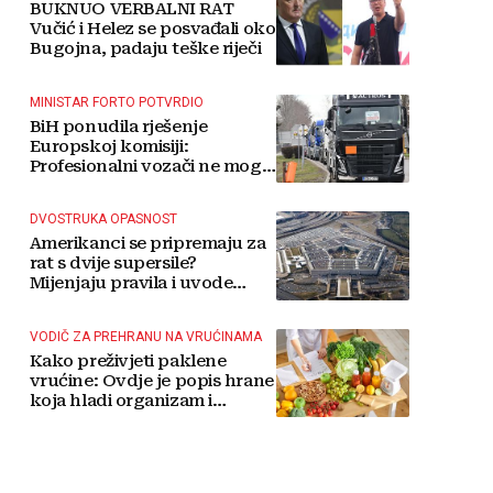
BUKNUO VERBALNI RAT
Vučić i Helez se posvađali oko
Bugojna, padaju teške riječi
MINISTAR FORTO POTVRDIO
BiH ponudila rješenje
Europskoj komisiji:
Profesionalni vozači ne mogu
više čekati
DVOSTRUKA OPASNOST
Amerikanci se pripremaju za
rat s dvije supersile?
Mijenjaju pravila i uvode
taktičko nuklearno oružje
VODIČ ZA PREHRANU NA VRUĆINAMA
Kako preživjeti paklene
vrućine: Ovdje je popis hrane
koja hladi organizam i
napitaka s kojima si činite
'medvjeđu uslugu'