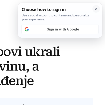
BiH
povi ukrali
vinu, a
ađenje