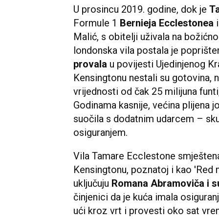
U prosincu 2019. godine, dok je
T
Formule 1
Bernieja Ecclestonea
i
Malić, s obitelji uživala na božić
londonska vila postala je poprište
provala
u povijesti Ujedinjenog K
Kensingtonu nestali su gotovina, n
vrijednosti od čak 25 milijuna fun
Godinama kasnije, većina plijena jo
suočila s dodatnim udarcem – skup
osiguranjem.
Vila Tamare Ecclestone smještena 
Kensingtonu, poznatoj i kao 'Red mi
uključuju
Romana Abramoviča i su
činjenici da je kuća imala osiguran
ući kroz vrt i provesti oko sat vre