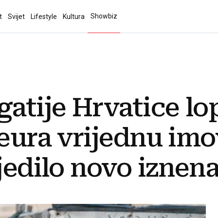
Showbiz
t
Svijet
Lifestyle
Kultura
gatije Hrvatice lo
 eura vrijednu imo
ijedilo novo iznen