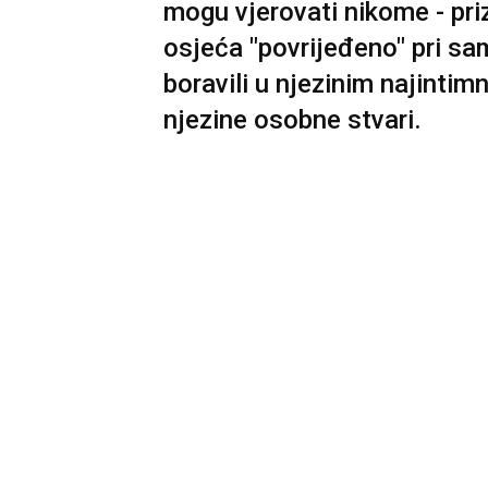
mogu vjerovati nikome - pri
osjeća "povrijeđeno" pri sa
boravili u njezinim najintimn
njezine osobne stvari.