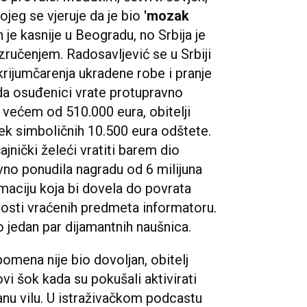
ojeg se vjeruje da je bio
'mozak
 je kasnije u Beogradu, no Srbija je
izručenjem. Radosavljević se u Srbiji
rijumčarenja ukradene robe i pranje
a osuđenici vrate protupravno
 većem od 510.000 eura, obitelji
ek simboličnih 10.500 eura odštete.
jnički želeći vratiti barem dio
no ponudila nagradu od 6 milijuna
rmaciju koja bi dovela do povrata
nosti vraćenih predmeta informatoru.
 jedan par dijamantnih naušnica.
omena nije bio dovoljan, obitelj
vi šok kada su pokušali aktivirati
anu vilu. U istraživačkom podcastu