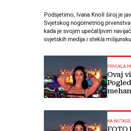
Podsjetimo, Ivana Knoll široj je j
Svjetskog nogometnog prvenstva u
kada je svojim upečatljivim navij
svjetskih medija i stekla milijuns
PRIVUKLA P
Ovaj vi
Pogled
mehani
prošla
NA INSTAG
FOTO I