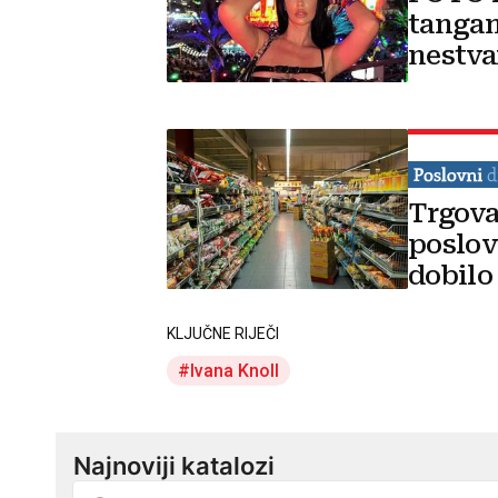
tangam
nestva
Trgova
poslov
dobilo
KLJUČNE RIJEČI
Ivana Knoll