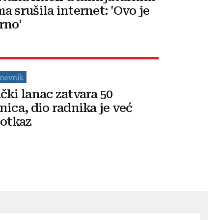
a srušila internet: 'Ovo je
rno'
čki lanac zatvara 50
nica, dio radnika je već
 otkaz