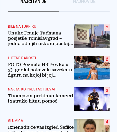
NAJČITANIJE
NAJNOVIJE
BILE NA TURNIRU
1
Unuke Franje Tuđmana
posjetile Tomislavgrad –
jedna od njih uskoro postaje
stanovnica Mrkodola
LJETNE RADOSTI
2
FOTO Poznata HRT-ovka u
53. godini pokazala savršenu
figuru na kojoj bi joj
pozavidjele i znatno mlađe
NAKRATKO PRESTAO PJEVATI
3
Thompson prekinuo koncert
i zatražio hitnu pomoć
GLUMICA
4
Iznenadit će vas izgled Šefike