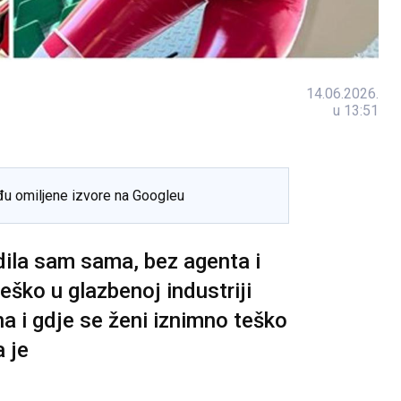
14.06.2026.
u 13:51
đu omiljene izvore na Googleu
adila sam sama, bez agenta i
ško u glazbenoj industriji
ana i gdje se ženi iznimno teško
a je