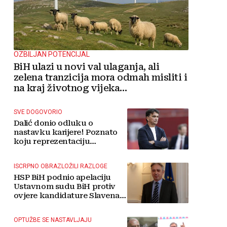
OZBILJAN POTENCIJAL
BiH ulazi u novi val ulaganja, ali
zelena tranzicija mora odmah misliti i
na kraj životnog vijeka
vjetroelektrana
SVE DOGOVORIO
Dalić donio odluku o
nastavku karijere! Poznato
koju reprezentaciju
preuzima
ISCRPNO OBRAZLOŽILI RAZLOGE
HSP BiH podnio apelaciju
Ustavnom sudu BiH protiv
ovjere kandidature Slavena
Kovačevića
OPTUŽBE SE NASTAVLJAJU