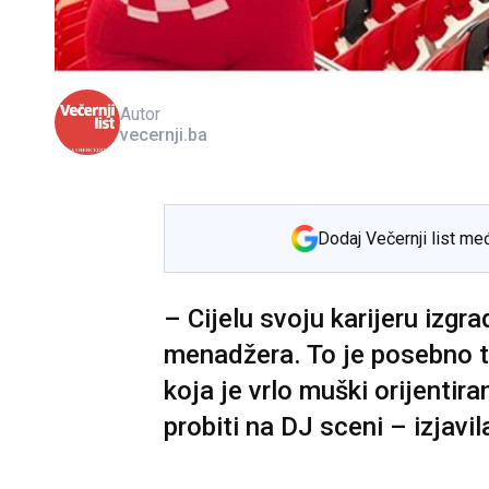
Autor
vecernji.ba
Dodaj Večernji list me
– Cijelu svoju karijeru izgr
menadžera. To je posebno te
koja je vrlo muški orijentir
probiti na DJ sceni – izjavil