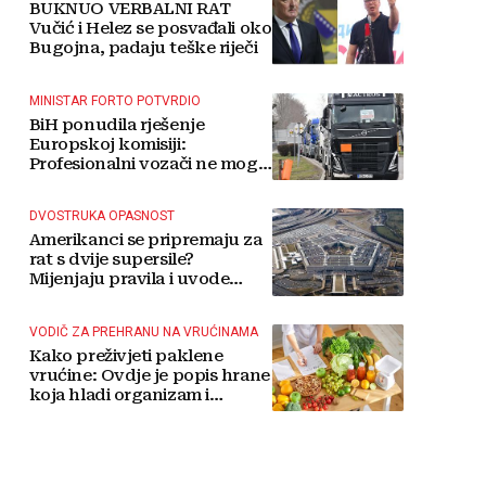
BUKNUO VERBALNI RAT
Vučić i Helez se posvađali oko
Bugojna, padaju teške riječi
MINISTAR FORTO POTVRDIO
BiH ponudila rješenje
Europskoj komisiji:
Profesionalni vozači ne mogu
više čekati
DVOSTRUKA OPASNOST
Amerikanci se pripremaju za
rat s dvije supersile?
Mijenjaju pravila i uvode
taktičko nuklearno oružje
VODIČ ZA PREHRANU NA VRUĆINAMA
Kako preživjeti paklene
vrućine: Ovdje je popis hrane
koja hladi organizam i
napitaka s kojima si činite
'medvjeđu uslugu'