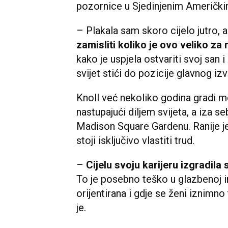
pozornice u Sjedinjenim Američk
– Plakala sam skoro cijelo jutro, a
zamisliti koliko je ovo veliko z
kako je uspjela ostvariti svoj san i
svijet stići do pozicije glavnog iz
Knoll već nekoliko godina gradi 
nastupajući diljem svijeta, a iza 
Madison Square Gardenu. Ranije je
stoji isključivo vlastiti trud.
–
Cijelu svoju karijeru izgradil
To je posebno teško u glazbenoj in
orijentirana i gdje se ženi iznimno
je.