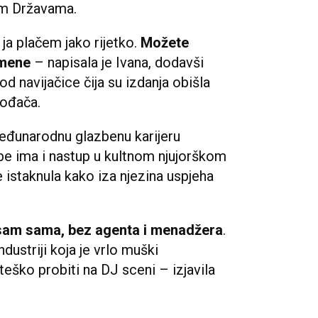
im Državama.
 ja plačem jako rijetko.
Možete
a mene
– napisala je Ivana, dodavši
 od navijačice čija su izdanja obišla
vođača.
međunarodnu glazbenu karijeru
sebe ima i nastup u kultnom njujorškom
 istaknula kako iza njezina uspjeha
a sam sama, bez agenta i menadžera
.
dustriji koja je vrlo muški
 teško probiti na DJ sceni – izjavila