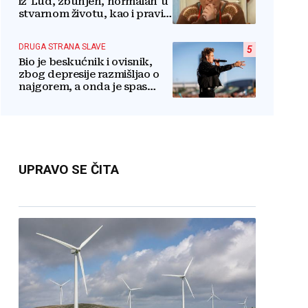
iz 'Lud, zbunjen, normalan' u
stvarnom životu, kao i pravi
razlog njenog odlaska iz
serije
DRUGA STRANA SLAVE
5
Bio je beskućnik i ovisnik,
zbog depresije razmišljao o
najgorem, a onda je spas
pronašao u vjeri
UPRAVO SE ČITA