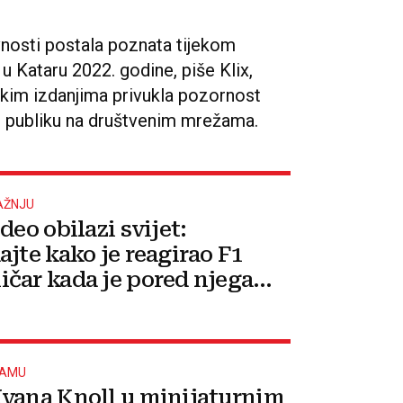
avnosti postala poznata tijekom
 Kataru 2022. godine, piše Klix,
ačkim izdanjima privukla pozornost
ku publiku na društvenim mrežama.
AŽNJU
deo obilazi svijet:
ajte kako je reagirao F1
čar kada je pored njega
 Ivana Knoll
RAMU
vana Knoll u minijaturnim