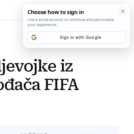
BiH
jevojke iz
ođača FIFA