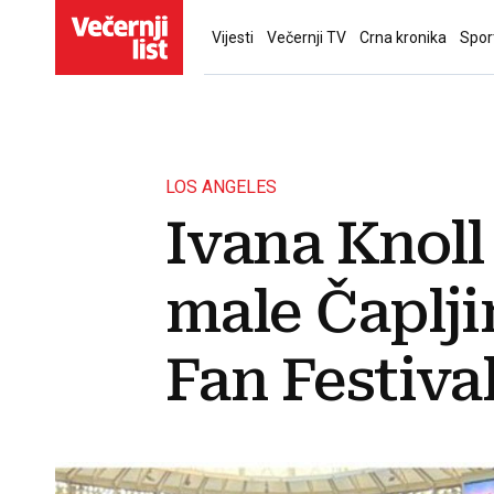
Vijesti
Večernji TV
Crna kronika
Spor
LOS ANGELES
Ivana Knoll 
male Čaplji
Fan Festiva