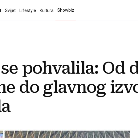
Showbiz
t
Svijet
Lifestyle
Kultura
se pohvalila: Od d
ne do glavnog izv
la