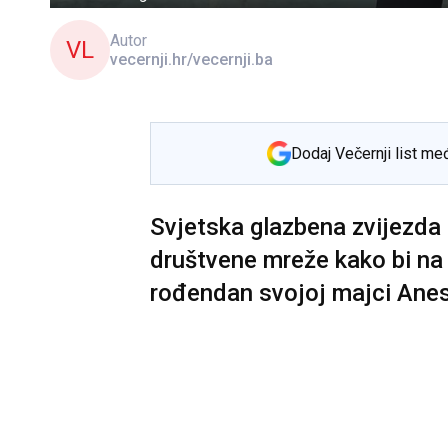
Autor
VL
vecernji.hr/vecernji.ba
Dodaj Večernji list me
Svjetska glazbena zvijezda D
društvene mreže kako bi na
rođendan svojoj majci Anes