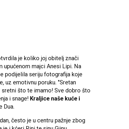
rdila je koliko joj obitelj znači
m upućenom majci Anesi Lipi. Na
 podijelila seriju fotografija koje
ke, uz emotivnu poruku. "Sretan
sretni što te imamo! Sve dobro što
nja i snage!
Kraljice naše kuće i
e Dua.
ndan, često je u centru pažnje zbog
je i kćeri Rini te sinu Gjinu.