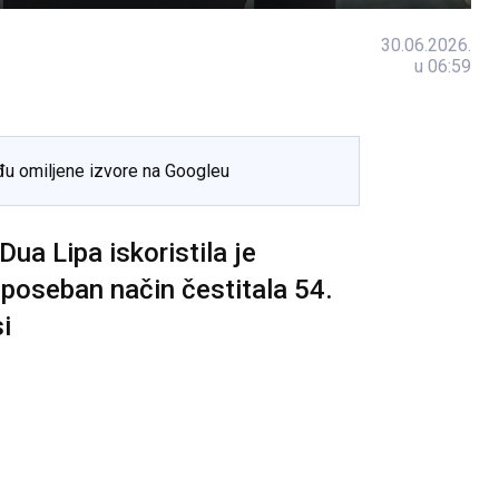
30.06.2026.
u 06:59
đu omiljene izvore na Googleu
ua Lipa iskoristila je
 poseban način čestitala 54.
i