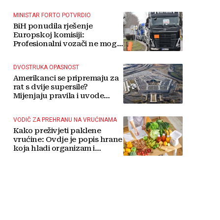
MINISTAR FORTO POTVRDIO
BiH ponudila rješenje
Europskoj komisiji:
Profesionalni vozači ne mogu
više čekati
DVOSTRUKA OPASNOST
Amerikanci se pripremaju za
rat s dvije supersile?
Mijenjaju pravila i uvode
taktičko nuklearno oružje
VODIČ ZA PREHRANU NA VRUĆINAMA
Kako preživjeti paklene
vrućine: Ovdje je popis hrane
koja hladi organizam i
napitaka s kojima si činite
'medvjeđu uslugu'