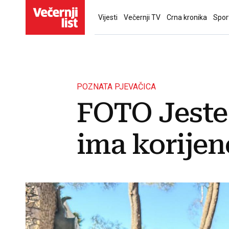
Vijesti
Večernji TV
Crna kronika
Spor
POZNATA PJEVAČICA
FOTO Jeste 
ima korijen