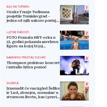
BILE NA TURNIRU
1
Unuke Franje Tuđmana
posjetile Tomislavgrad –
jedna od njih uskoro postaje
stanovnica Mrkodola
LJETNE RADOSTI
2
FOTO Poznata HRT-ovka u
53. godini pokazala savršenu
figuru na kojoj bi joj
pozavidjele i znatno mlađe
NAKRATKO PRESTAO PJEVATI
3
Thompson prekinuo koncert
i zatražio hitnu pomoć
GLUMICA
4
Iznenadit će vas izgled Šefike
iz 'Lud, zbunjen, normalan' u
stvarnom životu, kao i pravi
razlog njenog odlaska iz
serije