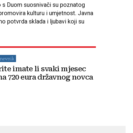
o s Duom suosnivači su poznatog
i promovira kulturu i umjetnost. Javna
 potvrda sklada i ljubavi koji su
rite imate li svaki mjesec
na 720 eura državnog novca