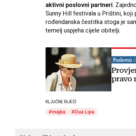
aktivni poslovni partneri
. Zajedn
Sunny Hill festivala u Prištini, koj
rođendanska čestitka stoga je samo
temelj uspjeha cijele obitelji.
Provje
pravo 
KLJUČNE RIJEČI
majka
Dua Lipa