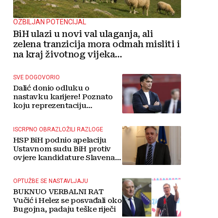
OZBILJAN POTENCIJAL
BiH ulazi u novi val ulaganja, ali
zelena tranzicija mora odmah misliti i
na kraj životnog vijeka
vjetroelektrana
SVE DOGOVORIO
Dalić donio odluku o
nastavku karijere! Poznato
koju reprezentaciju
preuzima
ISCRPNO OBRAZLOŽILI RAZLOGE
HSP BiH podnio apelaciju
Ustavnom sudu BiH protiv
ovjere kandidature Slavena
Kovačevića
OPTUŽBE SE NASTAVLJAJU
BUKNUO VERBALNI RAT
Vučić i Helez se posvađali oko
Bugojna, padaju teške riječi