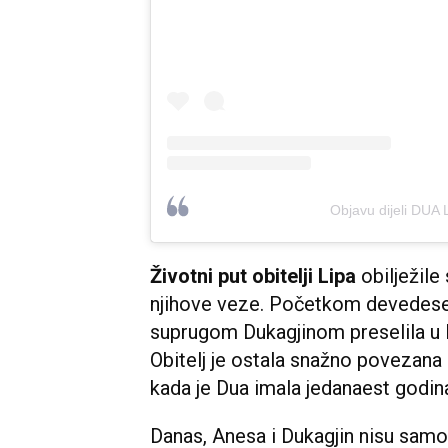
Objavu dijeli DUA 
Životni put obitelji Lipa
obilježile
njihove veze. Početkom devedeset
suprugom Dukagjinom preselila u L
Obitelj je ostala snažno povezana 
kada je Dua imala jedanaest godin
Danas, Anesa i Dukagjin nisu samo 