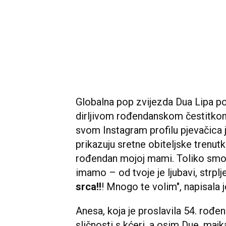
Globalna pop zvijezda Dua Lipa potv
dirljivom rođendanskom čestitko
svom Instagram profilu pjevačica je
prikazuju sretne obiteljske trenut
rođendan mojoj mami. Toliko smo 
imamo – od tvoje je ljubavi, strplje
srca!!
! Mnogo te volim", napisala j
Anesa, koja je proslavila 54. rođe
sličnosti s kćeri, a osim Due, majka 